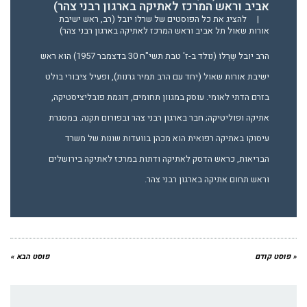
אביב וראש המרכז לאתיקה בארגון רבני צהר)
|
להציג את כל הפוסטים של שרלו יובל (רב, ראש ישיבת
אורות שאול תל אביב וראש המרכז לאתיקה בארגון רבני צהר)
הרב יובל שֶרְלוֹ (נולד ב-ז' טבת תשי"ח 30 בדצמבר 1957) הוא ראש
ישיבת אורות שאול (יחד עם הרב תמיר גרנות), ופעיל ציבורי בולט
בזרם הדתי לאומי. עוסק במגוון תחומים, דוגמת פובליציסטיקה,
אתיקה ופוליטיקה; חבר בארגון רבני צהר ובפורום תקנה. במסגרת
עיסוקו באתיקה רפואית הוא מכהן בוועדות שונות של משרד
הבריאות, כראש הדסק לאתיקה ודתות במרכז לאתיקה בירושלים
וראש תחום אתיקה בארגון רבני צהר.
« פוסט קודם
פוסט הבא »