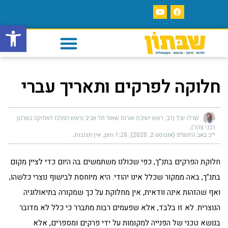
פתח סרגל
חלוקה לפרקים ותאריך עברי
שרלו יובל (רב, ראש ישיבת אורות שאול תל אביב וראש המרכז לאתיקה בארגון
רבני צהר)
י״ב באב ה׳תש״פ (אוגוסט 2, 2020)
1:28 pm
אין תגובות
חלוקת הפרקים בתנ"ך, כפי שכולנו משתמשים בה היום כדי לציין מקום
בתנ"ך, באה ממקור שכלל אינו יהודי. היא מיוחסת לבישוף נוצרי כלשהו,
ואף שהזהות אינה וודאית, אין מחלוקת על כך שמקורה בתיאולוגיה
הנוצרית. לא זו בלבד, אלא שפעמים רבות מתברר כי כלל לא מדובר
בנושא טכני של הפנייה למקומות על ידי פרקים ומספרים, אלא