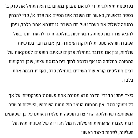
בפרשנות תיאולוגית. די לנו אם נתבונן במקום בו הוא התחיל את פרק ב'
בספר בראשית, כאשר יום השבת אינו מסיים את פרק א', כדי להבחין
במגמה לשלול את מעמדו של יום השבת. זו דוגמא אחת בלבד, וניתן
להביא עוד רבות כמותה. הבעייתיות בחלוקה זו גדולה עוד יותר בשל
העובדה שהיא מנוגדת לחלוקת המסורה, בין אם מדובר בפרשיות
שלמות, ובין אם מדובר בתחילת פרקים שאינם חופפים לפסקאות של
המסורה. החלוקה הזו אף נכנסה לתוך בית הכנסת עצמו, שכן במקומות
רבים מחליפים קורא שיר השירים בתחילת פרק, ואף זו דוגמה אחת
בלבד.
כיצד ייתכן הדבר? הדבר נובע מסיבה אחת פשוטה: הפרקטיות. על אף
כל נימוקי הנגד, אין מחסום הניצב מול נוחות השימוש, היעילות והשפה
המשותפת שהחלוקה הזו יוצרת. תופעה זו מלמדת אותנו על כך שפעמים
רבות ניצבות המהותיות והיעילות זו מול זה, וידה של השנייה תהיה על
העליונה, לפחות כצעד ראשון.