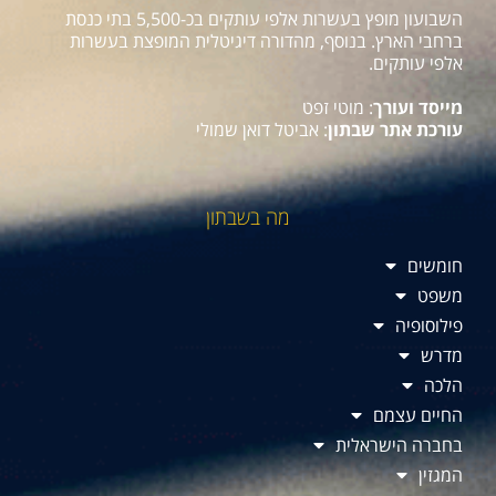
השבועון מופץ בעשרות אלפי עותקים בכ-5,500 בתי כנסת
ברחבי הארץ. בנוסף, מהדורה דיגיטלית המופצת בעשרות
אלפי עותקים.
מייסד ועורך
: מוטי זפט
עורכת אתר שבתון
: אביטל דואן שמולי
מה בשבתון
חומשים
משפט
פילוסופיה
מדרש
הלכה
החיים עצמם
בחברה הישראלית
המגזין