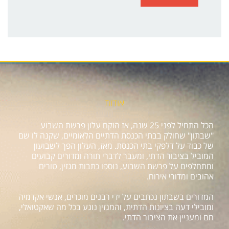
אודות
הכל התחיל לפני 25 שנה, אז הוקם עלון פרשת השבוע
"שבתון" שחולק בבתי הכנסת הדתיים הלאומיים, שקנה לו שם
של כבוד על דלפקי בתי הכנסת. מאז, העלון הפך לשבועון
המוביל בציבור הדתי, ומעבר לדברי תורה ומדורים קבועים
ומתחלפים על פרשת השבוע, נוספו כתבות מגזין, טורים
אהובים ומדורי אירוח.
המדורים בשבתון נכתבים על ידי רבנים מוכרים, אנשי אקדמיה
ומובילי דעה בציונות הדתית, והמגזין נוגע בכל מה שאקטואלי,
חם ומעניין את הציבור הדתי.