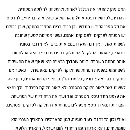
האם ניתן להחזיר את הגלגל לאחור, ולהתכוונן לחלוקה המקורית
היהודית, לפרשיות ופסקאות? נראה שלא, שהלוא הדבר יחייב להדפיס
את כל ספרי הקודש מחדש, וכן רבים רבים מספרי המחקר, שכן בכולם
יש הפניות לפרקים ולפסוקים. אמנם, נעשו ניסיונות לטעון שחובה
לעשות זאת – אך הם התאדו במציאות. ברם, לא מדובר בסוגיה
בינארית, לאמור: או לקבל את חלוקת הפרקים כפי שהיא או למחות
אותה מתחת השמיים. דומה שהדרך הראויה היא שאף שאנו ממשיכים
להשתמש בהפניות הנוחות שהחלוקה לפרקים מאפשרת – כאשר אנו
עוסקים בקריאה ציבורית, בלימוד תנ"ך ובענייני קודש אחרים, נכון יהיה
לעשות זאת לאור חלוקת המסורה ולא לאור חלוקת הפרקים. וכך נמצא
את עצמנו מחד גיסא מטפחים עוד ועוד את הייחודיות של הפרשיות
העבריות, ומאידך גיסא מפעילים בנוחות את החלוקה לפרקים ופסוקים.
ואולי נכון הדבר גם בעוד סוגיות, כגון התאריכים. התאריך העברי הוא
נשמת חיינו, והוא ארגון הזמן הייחודי לעם ישראל. התאריך הלועזי,