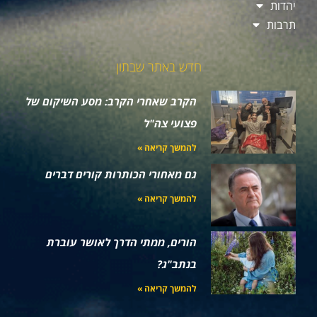
יהדות
תרבות
חדש באתר שבתון
הקרב שאחרי הקרב: מסע השיקום של
פצועי צה"ל
להמשך קריאה »
גם מאחורי הכותרות קורים דברים
להמשך קריאה »
הורים, ממתי הדרך לאושר עוברת
בנתב"ג?
להמשך קריאה »