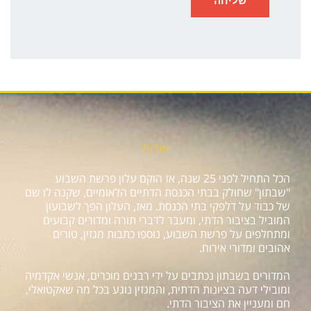
אודות
הכל התחיל לפני 25 שנה, אז הוקם עלון פרשת השבוע
"שבתון" שחולק בבתי הכנסת הדתיים הלאומיים, שקנה לו שם
של כבוד על דלפקי בתי הכנסת. מאז, העלון הפך לשבועון
המוביל בציבור הדתי, ומעבר לדברי תורה ומדורים קבועים
ומתחלפים על פרשת השבוע, נוספו כתבות מגזין, טורים
אהובים ומדורי אירוח.
המדורים בשבתון נכתבים על ידי רבנים מוכרים, אנשי אקדמיה
ומובילי דעה בציונות הדתית, והמגזין נוגע בכל מה שאקטואלי,
חם ומעניין את הציבור הדתי.