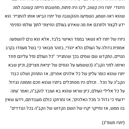
היהודי. יתרו היה קשוב, ליבו היה פתוח, מחשבתו הייתה קשובה למה
שהוא ראה ושמע, השמיעה וההקשבה של יתרו הביאו אותו להתגייר. הוא
ידע לקצור ולתרגם את מה שאירע בעולם החיצוני לתוך עולמו הפנימי.
גיורו של יתרו לא נשאר בממד האישי בלבד, אלא הוא גרם להשפעה
אמונית גדולה על העולם הלא יהודי, בזוהר מבואר כי בשל מעמדו בקרב
הגויים, התקדש שם שמים בכך שהתגייר: "כל העולם נפל עליהם פחד
ואימה לפני הקב"ה (כששמעו על הנסים של יציאת מצרים), וכיון שבא
יתרו שהוא כומר עליון של כל אלהים אחרים, אז התחזק ושלט כבוד
הקב"ה על הכל… וכולם היו מסתכלים ביתרו שהוא חכם וממונה הגדול
על כל אלילי העולם, כיון שראו שהוא בא ועובד להקב"ה, ואמר 'עתה
ידעתי כי גדול ה' מכל האלהים', אז נתרחקו כולם מעבודתם, וידעו שאין
בה ממש, אז נתייקר יקרו של השם הקדוש של הקב"ה בכל הצדדים".
(יתרו תשפ"ג)