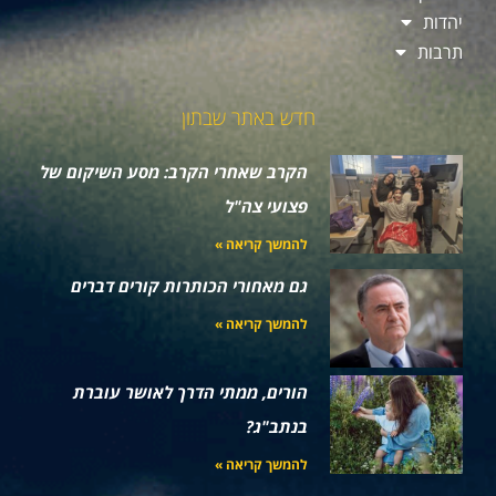
יהדות
תרבות
חדש באתר שבתון
הקרב שאחרי הקרב: מסע השיקום של
פצועי צה"ל
להמשך קריאה »
גם מאחורי הכותרות קורים דברים
להמשך קריאה »
הורים, ממתי הדרך לאושר עוברת
בנתב"ג?
להמשך קריאה »