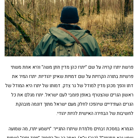
פרשת יתרו קרויה על שם "יתרו כהן מדין חֹתן משה" והיא אחת משתי
פרשיות בתורה הקרויות על שם דמויות שאינן יהודיות. יתרו המיר את
דתו והפך מכהן מדין למודל של גר צדק. דמותו של יתרו היא המודל של
ראשון הגרים שהצטרף באופן פומבי לעם ישראל. יתרו מגלם את כל
הגרים העתידיים שיהפכו לחלק מעם ישראל מתוך דוגמה מובהקת
לחשיבות של הבחירה האישית להיות יהודי.
הגמרא במסכת זבחים מלמדת שיתרו התגייר: "וישמע יתרו, מה שמועה
שמע ובא ונתגייר"? (קט'ז ע"א). ואמר רב על הפסוק "וַיִּחַדְּ יתרו" (שמות