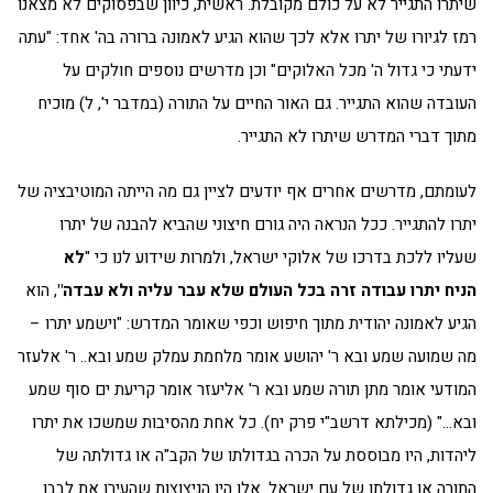
שיתרו התגייר לא על כולם מקובלת. ראשית, כיוון שבפסוקים לא מצאנו
רמז לגיורו של יתרו אלא לכך שהוא הגיע לאמונה ברורה בה' אחד: "עתה
ידעתי כי גדול ה' מכל האלוקים" וכן מדרשים נוספים חולקים על
העובדה שהוא התגייר. גם האור החיים על התורה (במדבר י', ל) מוכיח
מתוך דברי המדרש שיתרו לא התגייר.
לעומתם, מדרשים אחרים אף יודעים לציין גם מה הייתה המוטיבציה של
יתרו להתגייר. ככל הנראה היה גורם חיצוני שהביא להבנה של יתרו
שעליו ללכת בדרכו של אלוקי ישראל, ולמרות שידוע לנו כי "
לא
הניח יתרו עבודה זרה בכל העולם שלא עבר עליה ולא עבדה
"
, הוא
הגיע לאמונה יהודית מתוך חיפוש וכפי שאומר המדרש: "וישמע יתרו –
מה שמועה שמע ובא ר' יהושע אומר מלחמת עמלק שמע ובא.. ר' אלעזר
המודעי אומר מתן תורה שמע ובא ר' אליעזר אומר קריעת ים סוף שמע
ובא…" (מכילתא דרשב"י פרק יח). כל אחת מהסיבות שמשכו את יתרו
ליהדות, היו מבוססת על הכרה בגדולתו של הקב"ה או גדולתה של
התורה או גדולתו של עם ישראל. אלו היו הניצוצות שהעירו את לבבו