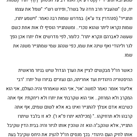
יח, ט): "שהעביר חרב חדה על בשרו", ופירש רש"י: "שמל את עצמו
ונתגייר" (סנהדרין צד ע"א). במדרש שמות רבה נאמר: "וישמע יתרו,
שמות נקראו ליתר שהוא נוכרי… ומשנתגייר הוסיף לו אות אחת כשם
שעשה לאברהם ונקרא יתרו". כלומר, לפי מדרשים אלו יתרו אכן הפך
לגר וליהודי ואף שינה את שמו, כפי שנהוג שמי שמתגייר משנה את
שמו.
כאשר חז"ל מבקשים לציין את הערך הגדול שיש בגיור מראשית
ההיסטוריה היהודית ועד אחריתה, הם נעזרים בגיורו של יתרו: "רבי
אליעזר אומר: נאמר למשה 'אני', אני הוא שאמרתי והיה העולם, אני הוא
המקרב ולא המרחק… אני הוא שקרבתי את יתרו ולא ריחקתיו. אף אתה
כשיבוא אדם אצלך להתגייר ואינו בא אלא לשום שמים, אף אתה
קרבהו ולא תרחיקהו…" (מכילתא יתרו פ"א ו'). לא זו בלבד שיתרו
התגייר, אלא שהקב"ה הוא זה שהכין אותו לגיור והיה בבית הדין שקיבל
אותו לחיק העם היהודי. בכך מנסים חז"ל להציג את היחס שקיבל בעת