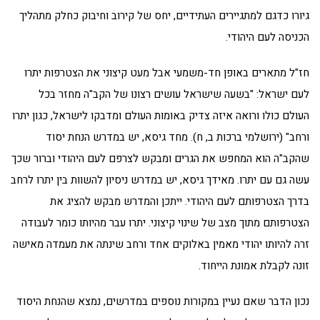
גיורו כדגם למתגיירים העתידיים, יחס של קירוב וחיבוק כחלק מתהליך
הכניסה לעם היהודי.
חז"ל מתארים באופן חד-משמעי אבל מעט קיצוני את הצטרפות יתרו
לעם ישראל: "בשעה שישראל עושים רצונו של הקב"ה מחזר בכל
העולם כולו ורואה איזה צדיק באומות העולם ומדבקו לישראל, כגון יתרו
ורחב" (ירושלמי ברכות ב, ח). מחד גיסא, יש במדרש הנחת יסוד
שהקב"ה הוא המחפש את הגרים ומבקש לצרפם לעם היהודי וברור שכך
עשה גם עם יתרו. מאידך גיסא, יש במדרש ניסיון להשוות בין יתרו לרחב
בדרך הצטרפותם לעם היהודי. ייתכן והמדרש מבקש להציג את
הצטרפותם מתוך מצב של שינוי קיצוני. יתרו עבר מהיותו כומר לעבודה
זרה להיותו יהודי מאמין באלוקים אחד ורחב שינתה את מעמדה מאישה
זונה לקבלת אמונת הייחוד.
נכון הדבר שאם נעיין במקורות נוספים במדרשים, נמצא שהנחת היסוד