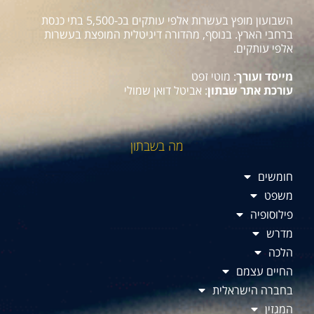
השבועון מופץ בעשרות אלפי עותקים בכ-5,500 בתי כנסת
ברחבי הארץ. בנוסף, מהדורה דיגיטלית המופצת בעשרות
אלפי עותקים.
מייסד ועורך
: מוטי זפט
עורכת אתר שבתון
: אביטל דואן שמולי
מה בשבתון
חומשים
משפט
פילוסופיה
מדרש
הלכה
החיים עצמם
בחברה הישראלית
המגזין