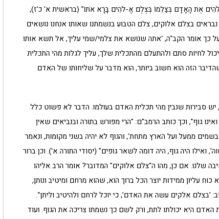
אֶת הָאָדָם בְּצַלְמוֹ בְּצֶלֶם אֱ-לֹהִים בָּרָא אֹתוֹ" (בראשית א' כ'ז),
נבראים בצלם אלוקים, צלם הטבוע בנשמתנו שאותו אנחנו נושאים
 ועל כך אומר הקב"ה, 'אתה שנושא את צלמי/שמי עליך, אל תשא אותו
יכול לחיות סתם ולהתעלם מהתכלית שלך, עליך לגלות מהי התכלית
שהדיבר הזה הוא חשוב ביותר, הוא מדבר על שליחותו של האדם
 יש סבירות שנבין מהי תכלית האדם בעולמו. הדבר לא פשוט כלל
 ואינו גוף", וכך כותב הרמב"ם: "הרי מפורש בתורה ובנביאים שאין
 בשמים ממעל ועל הארץ מתחת', והגוף לא יהיה בשני מקומות, ונאמר
', ואילו היה גוף, היה דומה לשאר גופים" (יסודי התורה א'). וכן ברור
יבה שלנו. אם כן, מהו ה"צלם אלוקים" המדובר? אומר הרב אליהו
כוח עליון ממידות יוצר הכל ברוך הוא, שהוא מרחם ומיטיב ונותן,
 'בצלם אלקים עשה את האדם', כי יוכל לרחם ולהיטיב וליתן".
האדם היא יכולתו לתת, ורק לשם כך נשמתו צריכה את הגוף. ועוד