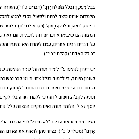
בְּכָל מַעֲשֶׂךָ וּבְכֹל מִשְׁלַח יָדֶךָ" (דברים ט'ו י'
מלמדות אותנו כיצד לחיות ולפעול בכדי להגיע לתכל
בפסוק "וְאָהַבְתָּ לְרֵעֲךָ כָּמוֹךָ" (ויקרא י'ט י'ח)
המצוות הם שיביאו אותנו ישירות לתכלית. עם זאת, מ
על דברים רבים אחרים, עצם לימודו היא נתינתו ותכליתו, כמ"ש "ס
זֶה כָּל הָאָדָם" (קהלת י'ב י'ג).
יש יתרון לנתינה ע"י לימוד תורה על שאר הנתינות, שנאמר "ו
כשרון מיוחד, די ללמוד בגלל ציווי ה' וזו כבר נחשבת
הכתובים בה כפי שנאמר בברכת התורה "לַעֲסוֹק בְּדִבְר
ונתינה לקב"ה. חשוב לדעת כי ללמוד תורה בלי לקיי
יוסף זצ"ל "הלומד תורה ואינו מקיים המצוות כלל, נוח
הציור ממחיש את הדיבר "לא תשא" לפי ההסבר הנ"ל. ה
אָדָם" (משלי כ' כ'ז). בציור ניתן לראות את האדם 