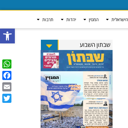
ישראלית
המגזין
יהדות
תרבות
פתח סרגל
שבתון השבוע
tsApp
ebook
Email
Twitter