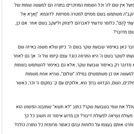
'ד). ז"א שבפועל אין שם לה' וכל השמות המוזכרים בתורה הם למעשה שמות של
והקב"ה משתמש בשם מסוים למטרה מסוימת. לדוגמא: "וָאֵרָא אֶל
 ה' לֹא נוֹדַעְתִּי לָהֶם", כלומר נודעתי לאברהם ליצחק וליעקב בשם אחר. אם כן,
שם מדובר?
בר כאן באיסור שבועת שקר בשם ה'. כיוון שלא משנה באיזה שם
ו לשקר בשם ה' היא התרסה כנגד עצם קיומו של ה'. אך גם לאחר
י לא מדובר רק באיסור שבועת שקר, אלא גם באיסור להשתמש בשמות
ך למעשה אנו כן משתמשים במילה "שלום", שהיא אחת משמות
מלכים, השם, הקדוש ברוך הוא, אלוקים עם ק' במקום ה' וכו', כאשר
תחלל את שמי בשבועת שקר? כתוב "לא תשא" שמובנה הפשוט הוא
עולת נשיאה לפעולת דיבור? וכן מדוע איסור זה חשוב כל כך
חרט אותם בעצמו על הלוחות ובהם כאמור מרומזת כל התורה כולה?