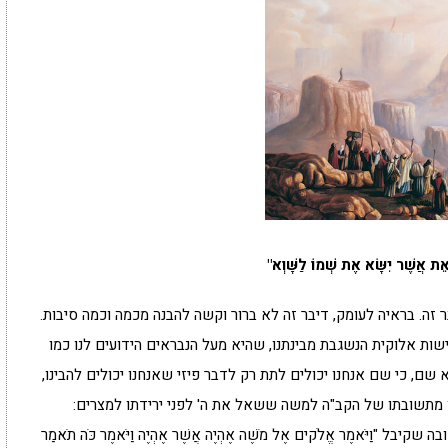
ֵת אֲשֶׁר יִשָּׂא אֶת שְׁמוֹ לַשָּׁוְא"
זה. בראיה לעומק, דיבר זה לא ברור וקשה להבנה מכמה וכמה סיבות.
ת אלוקית הנשגבת מבינתנו, שהיא מעל הנבראים הידועים לנו כמו
 שם, כי שם אנחנו יכולים לתת רק לדבר פיזי שאנחנו יכולים להבינו,
ן מתשובתו של הקב"ה למשה ששאל את ה' לפני ירידתו למצרים:
בה שקיבל "וַיֹּאמֶר אֱלֹקים אֶל מֹשֶׁה אֶהְיֶה אֲשֶׁר אֶהְיֶה וַיֹּאמֶר כֹּה תֹאמַר