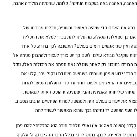
אהבה, האהבה באה בעקבות הנתינה". כלומר, שהנתינה מולידה אהבה,
 ברא את האדם כדי שיהיה מאושר. והשנייה, תכלית עבודתו של
. אם כך נשאלת השאלה, מה עלינו לתת בכדי למלא את התכלית
מזה ואין שני אנשים דומים בעולם? התשובה לכך ברורה, כל אחד
ות שקיבל מבורא עולם. לשם כך יש צורך לעצור ולהתבונן פנימה אל
ת חבויים בתוכנו. רק לאחר שנגלה זאת ונפתח את היכולות האלו, נוכל
מר חרדי ידוע שניחן משמים בשמיעה מיוחדת ובקול ערב, קלט את
מביאים את המאזינים ולעונג רוחני עד כדי התעלות הנפש. למרות
זוהי שליחותו האמיתית והבין שנתינה זו הופכת אותו למאושר.
א את ייעודם בעולם הזה ולממשו, למרות הפיתויים הרבים מסביב.
ילו העני הפושט יד נתינתו בכך שהוא מאפשר לעשיר לתת.
נֶגֶד כֻּלָּם" (משנה פאה א' א') ואולי תלמוד תורה הוא התכלית? להם ניתן
 יֵרַע לְבָבְךָ בְּתִתְּךָ לוֹ כִּי בִּגְלַל הַדָּבָר הַזֶּה יְבָרֶכְךָ ה' אֱלֹקיךָ