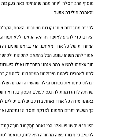
מוסיף הרב דסלר: "יותר ממה שהנתינה באה בעקבות ה
והאהבה מולידה אושר.
לפי זה מתבררות שתי נקודות חשובות. האחת, הקב"ה
האדם כדי להגיע לאושר זה היא הנתינה ללא תמורה
המיוחדת של כל אחד מאיתנו, הרי נבראנו שונים זה 
אמור לתת משהו שונה, הכל בהתאם לתכונות ולכישרונ
תוך עצמינו למצוא במה אנחנו מיוחדים ואילו כישרונו
לתת לאחרים ליהנות מיכולתנו המיוחדות. לדוגמה, ז
יכולתו פיתח את כשרונו וגילה שהשירה והנגינה שלו 
שהיתה לו הזדמנות להיכנס לעולם העסקים, הוא חש ש
באותה מידה כל אחד ואחת בדרכם שלהם יכולים למצו
כך העשיר יתרום מממונו לצדקה וחסד וזו נתינתו, וא
יהיו מי שיקשו וישאלו: הרי נאמר "וְתַלְמוּד תּוֹרָה כְּ
להשיב כי מצוות עשה מהתורה היא לתת, שנאמר "נָתוֹן תִּתֵּן לוֹ וְלֹא