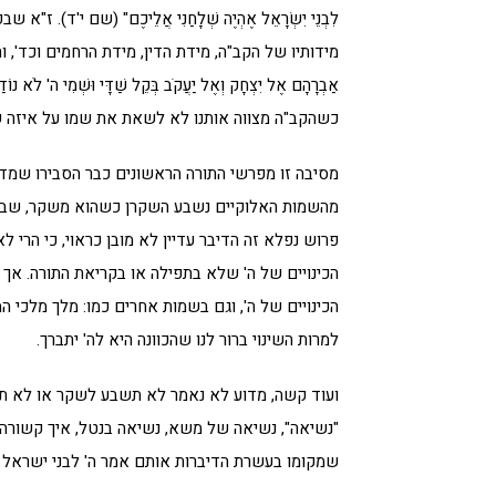
לִבְנֵי יִשְׂרָאֵל אֶהְיֶה שְׁלָחַנִי אֲלֵיכֶם" (שם י
מידותיו של הקב"ה, מידת הדין, מידת הרחמים וכד', 
אַבְרָהָם אֶל יִצְחָק וְאֶל יַעֲקֹב בְּקֵל שַׁדָּי וּשְׁמִי
כשהקב"ה מצווה אותנו לא לשאת את שמו על איזה 
מסיבה זו מפרשי התורה הראשונים כבר הסבירו שמדו
מהשמות האלוקיים נשבע השקרן כשהוא משקר, שבועת
פרוש נפלא זה הדיבר עדיין לא מובן כראוי, כי הר
הכינויים של ה' שלא בתפילה או בקריאת התורה. א
הכינויים של ה', וגם בשמות אחרים כמו: מלך מלכי ה
למרות השינוי ברור לנו שהכוונה היא לה' יתברך.
ועוד קשה, מדוע לא נאמר לא תשבע לשקר או לא 
"נשיאה", נשיאה של משא, נשיאה בנטל, איך קשורה פ
שמקומו בעשרת הדיברות אותם אמר ה' לבני ישראל ו