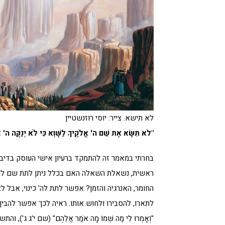
לא תישא. צייר: יוסי רוזנשטיין
"לֹא תִשָּׂא אֶת שֵׁם ה' אֱלֹקֶיךָ לַשָּׁוְא כִּי לֹא יְנַקֶּה ה' א
בחרתי במאמר זה להתמקד ברעיון אישי העוסק בדיבר 
ראשית, נשאלת השאלה האם בכלל ניתן לתת שם לישו
החומר, האנרגיה והזמן? אפשר לתת לה' כינוי, אבל לא
לתארו, להסבירו ולחוש אותו. ראיה לכך אפשר להבי
"וְאָמְרוּ לִי מַה שְּׁמוֹ מָה אֹמַר אֲלֵהֶם" (שם י'ג ג'), והתשו