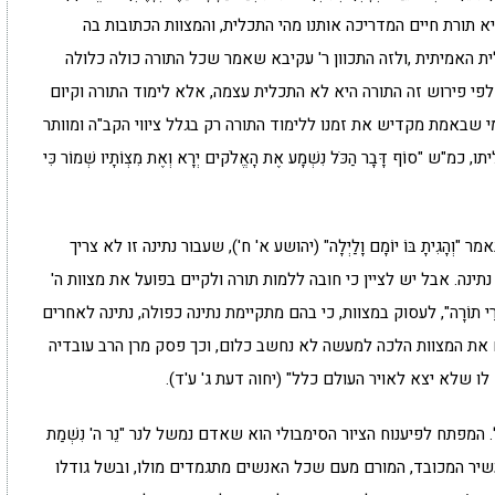
). התורה היא תורת חיים המדריכה אותנו מהי התכלית, והמצוות הכתובות בה
ית האמיתית ,ולזה התכוון ר' עקיבא שאמר שכל התורה כולה כלולה
. כלומר שלפי פירוש זה התורה היא לא התכלית עצמה, אלא לימוד התורה וקיום
י שבאמת מקדיש את זמנו ללימוד התורה רק בגלל ציווי הקב"ה ומוותר
וֹף דָּבָר הַכֹּל נִשְׁמָע אֶת הָאֱלֹקים יְרָא וְאֶת מִצְו‍ֹתָיו שְׁמוֹר כִּי
ְהָגִיתָ בּוֹ יוֹמָם וָלַיְלָה" (יהושע א' ח'), שעבור נתינה זו לא צריך
 נתינה. אבל יש לציין כי חובה ללמות תורה ולקיים בפועל את מצוות ה'
ֵי תוֹרָה", לעסוק במצוות, כי בהם מתקיימת נתינה כפולה, נתינה לאחרים
ם את המצוות הלכה למעשה לא נחשב כלום, וכך פסק מרן הרב עובדיה
 לו שלא יצא לאויר העולם כלל" (יחוה דעת ג' ע'ד).
מפתח לפיענוח הציור הסימבולי הוא שאדם נמשל לנר "נֵר ה' נִשְׁמַת
העשיר המכובד, המורם מעם שכל האנשים מתגמדים מולו, ובשל גודלו