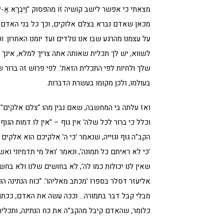
מצאתי כי אפשר לישב קושיה זו מהפסוק "וַיִּבְרָא אֱ-לֹהִים 
מכאן שאדם נברא בצלם אלוקים, וכך כל בני האדם 
על עצמנו מהרגע שבו אנו נולדים ועד יומנו האחרון.
לשווא, יש לך תכלית שאותה אתה צריך למלא, אינך 
שלך ולחיות לפי התכלית הזאת'. לפי פרוש זה ברור 
בעולמו, ולכן מקומו בעשרת הדברות.
ואז עלתה בי המחשבה, שאם נבין מהו "צלם אלקים",
וכלל כי ברור לכל שלה' אין גוף – "אין לו דמות הגוף
הקב"ה גוף וגוייה, שנאמר 'כי ה' אלקיכם הוא אלקים
'כי לא ראיתם כל תמונה', ונאמר 'ואל מי תדמיוני ואשוה
שאין לנו יכולות כמו לה', לא בחושים שלנו ולא בחש
אליעזר דסלר בספרו 'מכתב מאליהו': "כוח הנתינה הוא 
מבלי קבל דבר בתמורה… וככה עשה את האדם, ככתוב:
כלומר, שהאדם קיבל מהקב"ה את כח הנתינה, ותכלית 