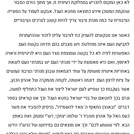
לא כאן המקום להכריע במחלוקת רעיונית זו, אך מתוך הזרם הסבור
שהקמת המשכן אירע כתוצאה מחטא העגל, אבקש לעמוד על הסוגייה
הציבורית עד כמה מנהיג ציבור צריך להיות קשוב לצרכים הציבוריים.
כאשר אנו מבקשים להעניק כח לציבור עלינו לזכור שההיעתרות
לתביעת העם אינה מוחלטת. ויש מצבים בהם תדחה בקשת העם.
האפשרות לפיה לא כל בקשה שמוצפת מצד העם היא לגיטימית וראויה
לאימוץ, ואם היא מאומצת על ידי מנהיגי העם יש במנהיגי העם לשאת
באחריות אישית מושתת על שתי דוגמאות שבהן מנהיגי הציבור נענשים
על ציות לרצון העם. דוגמה ראשונה, לקוחה מהמקרה של אהרון הכהן,
אשר בעקבות כך שסייע לעם ישראל ליצור את העגל כתחליף למשה,
וגרם בכך לחטאם של בניי ישראל בחטא העגל. וכך אנו קוראים בספר
דברים: "ובאהרן התאנף ה' מאד להשמידו", בניסיון להסביר את פשר
כעס האל על אהרון מסביר ר' שלמה יצחקי, רש"י ומנמק זאת באופן
הבא: לפי ששמע לכם". וכך אנו מוצאים גם בפירושו של הרש"ר הירש