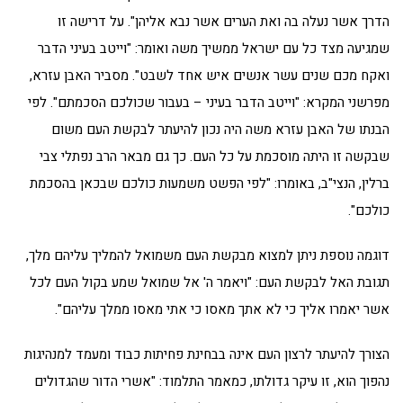
הדרך אשר נעלה בה ואת הערים אשר נבא אליהן". על דרישה זו
שמגיעה מצד כל עם ישראל ממשיך משה ואומר: "וייטב בעיני הדבר
ואקח מכם שנים עשר אנשים איש אחד לשבט". מסביר האבן עזרא,
מפרשני המקרא: "וייטב הדבר בעיני – בעבור שכולכם הסכמתם". לפי
הבנתו של האבן עזרא משה היה נכון להיעתר לבקשת העם משום
שבקשה זו היתה מוסכמת על כל העם. כך גם מבאר הרב נפתלי צבי
ברלין, הנצי"ב, באומרו: "לפי הפשט משמעות כולכם שבכאן בהסכמת
כולכם".
דוגמה נוספת ניתן למצוא מבקשת העם משמואל להמליך עליהם מלך,
תגובת האל לבקשת העם: "ויאמר ה' אל שמואל שמע בקול העם לכל
אשר יאמרו אליך כי לא אתך מאסו כי אתי מאסו ממלך עליהם".
הצורך להיעתר לרצון העם אינה בבחינת פחיתות כבוד ומעמד למנהיגות
נהפוך הוא, זו עיקר גדולתו, כמאמר התלמוד: "אשרי הדור שהגדולים