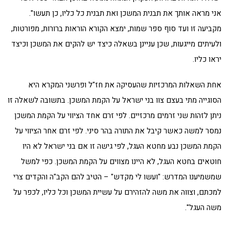
אני מראה אותך את תבנית המשכן ואת תבנית כל כליו, כן תעשו".
מקביעה זו ועד סוף ספר שמות, ימצא הקורא הוראות ברורות, מפורטות,
ולעיתים מייגעות, שכן עניינן בשאלה כיצד יש להקים את המשכן וכיצד
יראו כליו.
אחת השאלות המרכזיות שהעסיקה את חז"ל ופרשני המקרא היא
הסוגייה מתי בעצם צוו בני ישראל על הקמת המשכן. בתשובה לשאלה זו
ניתן לזהות שני זרמים מרכזיים. לפי זרם אחד הציווי על הקמת המשכן
נמסר למשה כאשר קיבל את התורה בהר סיני. לפי זרם אחר הציווי על
הקמת המשכן נבע מחטא העגל, לפי גישה זו אם בני ישראל לא היו
חוטאים בחטא העגל, לא היינו מצווים על הקמת המשכן. כפי למשל
שמשמיענו המדרש: "ועשו לי מקדש" – הטיב להם הקב"ה והקדים צרי
למכתם, וצווה את משה להזהירם על עשיית המשכן וכל כליו, לכפר על
משה העגל".