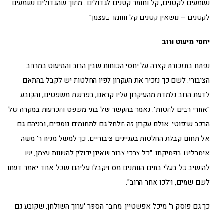
נשמעים לקטנים, קל וחומר קטנים לגדולים…מתוך שהגדולים נשמעים
לקטנים – נושאין קטנים קל וחומר בעצמן"
יחסי מיעוט ורוב
נפתח בתזכורת קצרה על יחסי הכוחות שבין הרוב והמיעוט במרחב
הציבורי. לשם כך נזכיר את העקרון לפיו החלטות יש לקבל בהתאם
לדעת הרוב נלמדת מהעיקרון עליו קראנו, בפרשת משפטים, והקובע
"אחרי רבים להטות". נאמר בהקשר של בתי משפט והכרעות במקרה של
הרכב שיפוטי. אולם עקרון זה חלחל גם לתחומים נוספים, ובניהם גם
אל תחום קבלת החלטות בעניינים ציבוריים. כך למשל מניח ר' משה
איסרליש בפסיקתו: "כל צרכי צבור שאינן יכולין להשוות עצמן, יש
להושיב כל בעלי בתים הנותנים מס ויקבלו עליהם שכל אחד יאמר דעתו
לשם שמים, וילכו אחר הרוב".
כך גם פוסק ר' מיכל אפשטיין, מחבר הספר 'ערוך השולחן, שקובע גם