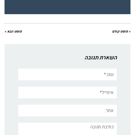
« פוסט קודם
פוסט הבא »
השארת תגובה
שם:*
אימייל*
אתר:
תגובה