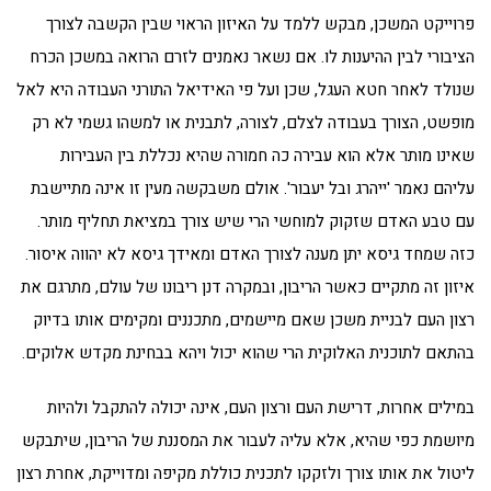
פרוייקט המשכן, מבקש ללמד על האיזון הראוי שבין הקשבה לצורך
הציבורי לבין ההיענות לו. אם נשאר נאמנים לזרם הרואה במשכן הכרח
שנולד לאחר חטא העגל, שכן ועל פי האידיאל התורני העבודה היא לאל
מופשט, הצורך בעבודה לצלם, לצורה, לתבנית או למשהו גשמי לא רק
שאינו מותר אלא הוא עבירה כה חמורה שהיא נכללת בין העבירות
עליהם נאמר 'ייהרג ובל יעבור'. אולם משבקשה מעין זו אינה מתיישבת
עם טבע האדם שזקוק למוחשי הרי שיש צורך במציאת תחליף מותר.
כזה שמחד גיסא יתן מענה לצורך האדם ומאידך גיסא לא יהווה איסור.
איזון זה מתקיים כאשר הריבון, ובמקרה דנן ריבונו של עולם, מתרגם את
רצון העם לבניית משכן שאם מיישמים, מתכננים ומקימים אותו בדיוק
בהתאם לתוכנית האלוקית הרי שהוא יכול ויהא בבחינת מקדש אלוקים.
במילים אחרות, דרישת העם ורצון העם, אינה יכולה להתקבל ולהיות
מיושמת כפי שהיא, אלא עליה לעבור את המסננת של הריבון, שיתבקש
ליטול את אותו צורך ולזקקו לתכנית כוללת מקיפה ומדוייקת, אחרת רצון