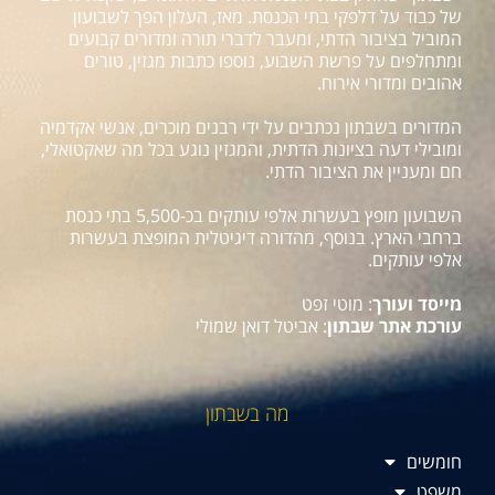
של כבוד על דלפקי בתי הכנסת. מאז, העלון הפך לשבועון
המוביל בציבור הדתי, ומעבר לדברי תורה ומדורים קבועים
ומתחלפים על פרשת השבוע, נוספו כתבות מגזין, טורים
אהובים ומדורי אירוח.
המדורים בשבתון נכתבים על ידי רבנים מוכרים, אנשי אקדמיה
ומובילי דעה בציונות הדתית, והמגזין נוגע בכל מה שאקטואלי,
חם ומעניין את הציבור הדתי.
השבועון מופץ בעשרות אלפי עותקים בכ-5,500 בתי כנסת
ברחבי הארץ. בנוסף, מהדורה דיגיטלית המופצת בעשרות
אלפי עותקים.
מייסד ועורך
: מוטי זפט
עורכת אתר שבתון
: אביטל דואן שמולי
מה בשבתון
חומשים
משפט