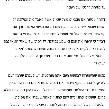
שמשמיענו שהטעם שאהרון היה ראוי לעונש: "משום שלא הגיב כהלכה
על מזימת החטא של העם".
דוגמה נוספת אנו מוצאים אצל שאול אשר מאבד את המלוכה רק
משום שהוא ציית לבקשת העם שנגדה את הציווי האלוקי, וכך אנו
קוראים: "ויאמר שאול אל שמואל חטאתי כי עברתי את פי ה' ואת
דבריך כי יראתי את העם ואשמע בקולם". לגירסתו של שאול חטאו נבע
לנוכח רצונו לקיים את רצון העם. ובתגובה משיבו שמואל: "ויאמר
שמואל אל שאול…מאסתה את דבר ה' וימאסך ה' מהיות מלך על
ישראל".
מכאן שהיעתרות לבקשת העם אינה מוחלטת, ויש פעמים שרצון העם
לא יקבל הכרה ותוקף ציבורי. אם נבקש לנסח את הדברים הרי שאין
מתאים מדברי התלמוד שמשמיענו: "ששאלו שלא כהוגן ניתן להם שלא
כהוגן…ששאלו כהוגן ניתן להם כהוגן". לאחר שעברנו את מסוכת
הלגיטימיות של הבקשה ונחיצותה לחברה. השאלה כיצד נכון לפעול