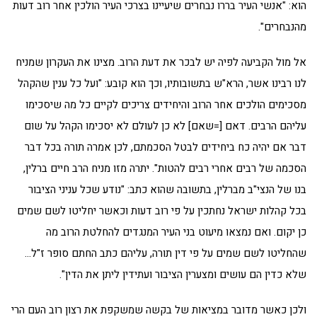
הוא: "אנשי העיר בררו נבחרים שיעיינו בצרכי העיר הולכין אחר רוב דעות
מהנבחרים".
אל מול הקביעה לפיה יש לבכר את דעת הרוב. מצינו את העקרון שמניח
לנו רבינו אשר, הרא"ש בתשובותיו, וכך הוא קובע: "ועל כל ענין שהקהל
מסכימים הולכים אחר הרוב והיחידים צריכים לקיים כל מה שיסכימו
עליהם הרבים. דאם [=שאם] לא כן לעולם לא יסכימו הקהל על שום
דבר אם יהיה כח ביחידים לבטל הסכמתם, לכן אמרה תורה בכל דבר
הסכמה של רבים אחרי רבים להטות". יתרה מזו מניח הרב חיים ברלין,
בנו של הנצי"ב מברלין, בתשובה שהוא כתב: "נודע שכל עניני הציבור
בכל קהלות ישראל נחתכין על פי רוב דעות וכאשר יחליטו לשם שמים
כן יקום. ואם נמצאו מיעוט בני העיר המנגדים להחלטת הרוב מה
שהחליטו לשם שמים על פי דין תורה, עליהם כתב החתם סופר ז"ל…
שלא כדין הם עושים ומצערין הציבור ועתידין ליתן את הדין".
ולכן כאשר מדובר במציאות של בקשה שמשקפת את רצון רוב העם הרי