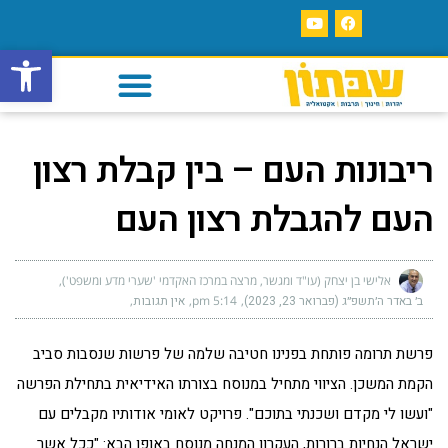
פתח סרגל
ריבונות העם – בין קבלת רצון
העם להגבלת רצון העם
אלישי בן יצחק (עו"ד ומגשר, מרצה במרכז האקדמי 'שערי מדע ומשפט')
ב׳ באדר ה׳תשפ״ג (פברואר 23, 2023)
5:14 pm
אין תגובות
פרשת תרומה פותחת בפנינו חטיבה שלמה של פרשות שנסבות סביב
הקמת המשכן. הציווי מתחיל במנוסח בצורתו האידיאית בתחילת הפרשה
"ועשו לי מקדם ושכנתי בתוכם". פרויקט לאומי אודותיו מקבלים עם
ישראל הנחיות ברורות, העקרון המנחה מנוסח באופן הבא: "ככל אשר