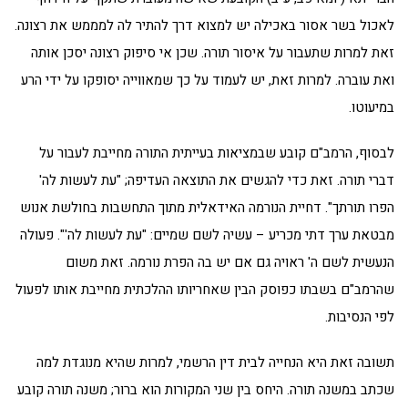
לאכול בשר אסור באכילה יש למצוא דרך להתיר לה למממש את רצונה.
זאת למרות שתעבור על איסור תורה. שכן אי סיפוק רצונה יסכן אותה
ואת עוברה. למרות זאת, יש לעמוד על כך שמאווייה יסופקו על ידי הרע
במיעוטו.
לבסוף, הרמב"ם קובע שבמציאות בעייתית התורה מחייבת לעבור על
דברי תורה. זאת כדי להגשים את התוצאה העדיפה; "עת לעשות לה'
הפרו תורתך". דחיית הנורמה האידאלית מתוך התחשבות בחולשת אנוש
מבטאת ערך דתי מכריע – עשיה לשם שמיים: "עת לעשות לה'". פעולה
הנעשית לשם ה' ראויה גם אם יש בה הפרת נורמה. זאת משום
שהרמב"ם בשבתו כפוסק הבין שאחריותו ההלכתית מחייבת אותו לפעול
לפי הנסיבות.
תשובה זאת היא הנחייה לבית דין הרשמי, למרות שהיא מנוגדת למה
שכתב במשנה תורה. היחס בין שני המקורות הוא ברור; משנה תורה קובע