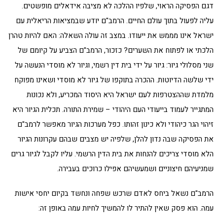
דגם הפסיקה הראוי, שלפיו ההלכה לא מציבה אידאלים מופשטים.
עליה לפעול בתוך עולם החיים. הרמב"ם יודע שבמציאות הריאלית עם
ישראל אינו מממש את ייעודו. במצב זה עולה השאלה: האם להיות טהרן
הלכתי או לפתוח את השערים? כזכור, הרמב"ם הצביע על קיומם של
שני מסלולי גיור: גיור על ידי בית דין רשמי, וגיור לא מוסדי הנעשה על
ידי שלשה הדיוטות. ההכרה בתוקפו של גיור לא מוסדי ושאינו מפוקח
מלמדת שההצטרפות לעם ישראל היא היסוד המכריע, ולא נכונות
המתגייר לעמוד בייעודי העם היהודי – שמירת התורה. תכלית הגיור היא
זיהוי הגר כיהודי ולא כינון זהותו. כפל מערכות הגיור מאפשר לרמב"ם
את הפסיקה שבה נדון להלן, שלפיה יש מצבים שבהם עקרונות הגיור
הלא מוסדי צריכים להנחות את בית הדין הרשמי. עליו לקבל לגיור גרים
שמניעיהם חיצוניים ושמעשיהם אפילו כרוכים בעבירה.
הרמב"ם נשאל ביחס לאדם שרכש שפחה ונחשד בקיום יחסי אישות
עמה. הוא פסק שאין להתיר לו להמשיך לחיות עמה באופן זה: