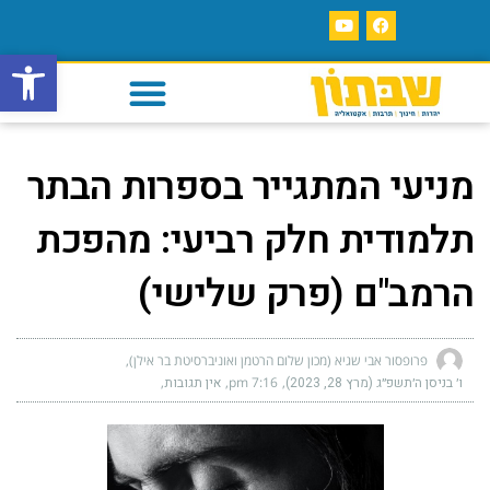
פתח סרגל
מניעי המתגייר בספרות הבתר
תלמודית חלק רביעי: מהפכת
הרמב"ם (פרק שלישי)
פרופסור אבי שגיא (מכון שלום הרטמן ואוניברסיטת בר אילן)
ו׳ בניסן ה׳תשפ״ג (מרץ 28, 2023)
7:16 pm
אין תגובות