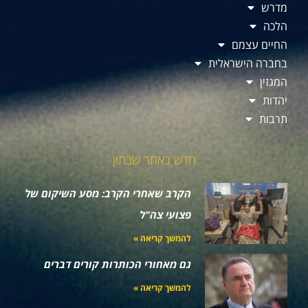
מדרש
הלכה
החיים עצמם
בחברה הישראלית
המגזין
יהדות
תרבות
חדש באתר שבתון
הקרב שאחרי הקרב: מסע השיקום של
פצועי צה"ל
להמשך קריאה »
גם מאחורי הכותרות קורים דברים
להמשך קריאה »