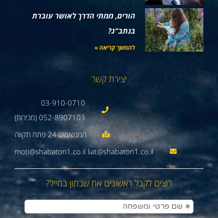
הורים, ממתי הדרך לאושר עוברת
בנתב"ג?
להמשך קריאה »
יצירת קשר
03-910-0710
052-8907103 (מכירות)
moti@shabaton1.co.il liat@shabaton1.co.il
רוצים לקבל ראשונים את שבתון במייל?