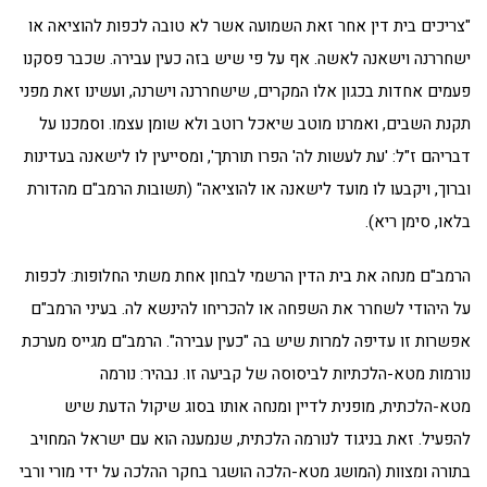
"צריכים בית דין אחר זאת השמועה אשר לא טובה לכפות להוציאה או
ישחררנה וישאנה לאשה. אף על פי שיש בזה כעין עבירה. שכבר פסקנו
פעמים אחדות בכגון אלו המקרים, שישחררנה וישרנה, ועשינו זאת מפני
תקנת השבים, ואמרנו מוטב שיאכל רוטב ולא שומן עצמו. וסמכנו על
דבריהם ז"ל: 'עת לעשות לה' הפרו תורתך', ומסייעין לו לישאנה בעדינות
וברוך, ויקבעו לו מועד לישאנה או להוציאה" (תשובות הרמב"ם מהדורת
בלאו, סימן ריא).
הרמב"ם מנחה את בית הדין הרשמי לבחון אחת משתי החלופות: לכפות
על היהודי לשחרר את השפחה או להכריחו להינשא לה. בעיני הרמב"ם
אפשרות זו עדיפה למרות שיש בה "כעין עבירה". הרמב"ם מגייס מערכת
נורמות מטא-הלכתיות לביסוסה של קביעה זו. נבהיר: נורמה
מטא-הלכתית, מופנית לדיין ומנחה אותו בסוג שיקול הדעת שיש
להפעיל. זאת בניגוד לנורמה הלכתית, שנמענה הוא עם ישראל המחויב
בתורה ומצוות (המושג מטא-הלכה הושגר בחקר ההלכה על ידי מורי ורבי