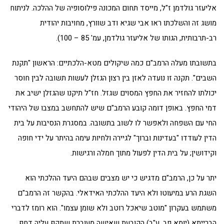
אליעזר גולדמן ז"ל, מייסד תחום המכונה פילוסופיה של ההלכה. לניתוח
מושג זה והשלכתו ראו אבי שגיא ודב שוורץ, מחויבות יהודית
רב-תרבותית, הגותו של אליעזר גולדמן, עמ' 85 – 100).
בתשובתו מעלה הרמב"ם כמה שיקולים מטא-הלכתיים: הראשון "תקנת
השבים". תקנה זו נועדה לאזן בין רצון הגזלן לעשות תשובה לבין חוסר
יכולתו להחזיר את החפץ המסוים שגזל. חז"ל תיקנו שהגזלן ישיב את
דמי החפץ. באופן דומה קובע הרמב"ם שיש להתחשב במצבו של היהודי
החי עם השפחה ולאפשר לו לשוב בתשובה. במסגרת הנסיבות על בית
הדין לעודדו "בעדינות וברוך" לגיירה ולחיות עימה בהיתר על ידי חופה
וקידושין; על בית הדין לפעול מתוך חמלה ורגישות.
יתר על כן, הרמב"ם מדגיש כי יש מצבים שבהם היעד ההלכתי הוא
השגת הרע במיעוטו ולא היעד ההלכתי האידאלי. בהקשר זה הרמב"ם
משתמש בעקרון "מוטב שיאכל רוטב ולא שומן עצמו". הוא רומז לדברי
הברייתא (יומא פב, ע"ב) הקובעת שאישה מעוברת שתקף עליה דחף