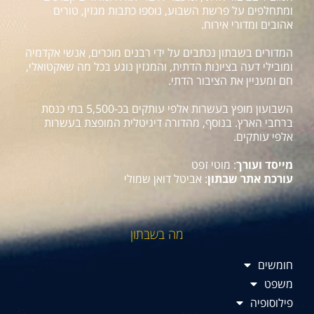
ומתחלפים על פרשת השבוע, נוספו כתבות מגזין, טורים
אהובים ומדורי אירוח.
המדורים בשבתון נכתבים על ידי רבנים מוכרים, אנשי אקדמיה
ומובילי דעה בציונות הדתית, והמגזין נוגע בכל מה שאקטואלי,
חם ומעניין את הציבור הדתי.
השבועון מופץ בעשרות אלפי עותקים בכ-5,500 בתי כנסת
ברחבי הארץ. בנוסף, מהדורה דיגיטלית המופצת בעשרות
אלפי עותקים.
מייסד ועורך
: מוטי זפט
עורכת אתר שבתון
: אביטל דואן שמולי
מה בשבתון
חומשים
משפט
פילוסופיה