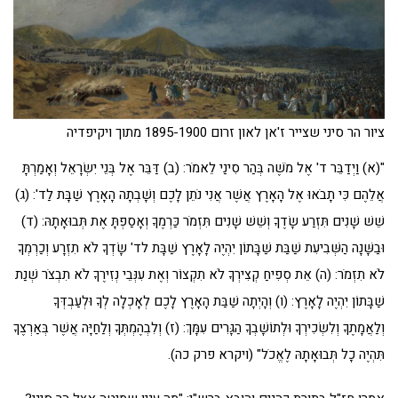
ציור הר סיני שצייר ז'אן לאון זרום 1895-1900 מתוך ויקיפדיה
"(א) וַיְדַבֵּר ד' אֶל מֹשֶׁה בְּהַר סִינַי לֵאמֹר: (ב) דַּבֵּר אֶל בְּנֵי יִשְׂרָאֵל וְאָמַרְתָּ
אֲלֵהֶם כִּי תָבֹאוּ אֶל הָאָרֶץ אֲשֶׁר אֲנִי נֹתֵן לָכֶם וְשָׁבְתָה הָאָרֶץ שַׁבָּת לַד': (ג)
שֵׁשׁ שָׁנִים תִּזְרַע שָׂדֶךָ וְשֵׁשׁ שָׁנִים תִּזְמֹר כַּרְמֶךָ וְאָסַפְתָּ אֶת תְּבוּאָתָהּ: (ד)
וּבַשָּׁנָה הַשְּׁבִיעִת שַׁבַּת שַׁבָּתוֹן יִהְיֶה לָאָרֶץ שַׁבָּת לד' שָׂדְךָ לֹא תִזְרָע וְכַרְמְךָ
לֹא תִזְמֹר: (ה) אֵת סְפִיחַ קְצִירְךָ לֹא תִקְצוֹר וְאֶת עִנְּבֵי נְזִירֶךָ לֹא תִבְצֹר שְׁנַת
שַׁבָּתוֹן יִהְיֶה לָאָרֶץ: (ו) וְהָיְתָה שַׁבַּת הָאָרֶץ לָכֶם לְאָכְלָה לְךָ וּלְעַבְדְּךָ
וְלַאֲמָתֶךָ וְלִשְׂכִירְךָ וּלְתוֹשָׁבְךָ הַגָּרִים עִמָּךְ: (ז) וְלִבְהֶמְתְּךָ וְלַחַיָּה אֲשֶׁר בְּאַרְצֶךָ
תִּהְיֶה כָל תְּבוּאָתָהּ לֶאֱכֹל" (ויקרא פרק כה).