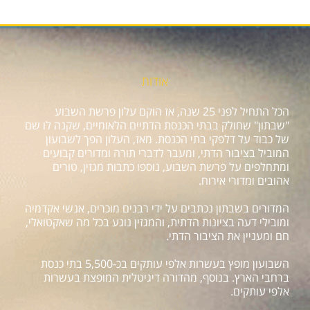
אודות
הכל התחיל לפני 25 שנה, אז הוקם עלון פרשת השבוע
"שבתון" שחולק בבתי הכנסת הדתיים הלאומיים, שקנה לו שם
של כבוד על דלפקי בתי הכנסת. מאז, העלון הפך לשבועון
המוביל בציבור הדתי, ומעבר לדברי תורה ומדורים קבועים
ומתחלפים על פרשת השבוע, נוספו כתבות מגזין, טורים
אהובים ומדורי אירוח.
המדורים בשבתון נכתבים על ידי רבנים מוכרים, אנשי אקדמיה
ומובילי דעה בציונות הדתית, והמגזין נוגע בכל מה שאקטואלי,
חם ומעניין את הציבור הדתי.
השבועון מופץ בעשרות אלפי עותקים בכ-5,500 בתי כנסת
ברחבי הארץ. בנוסף, מהדורה דיגיטלית המופצת בעשרות
אלפי עותקים.