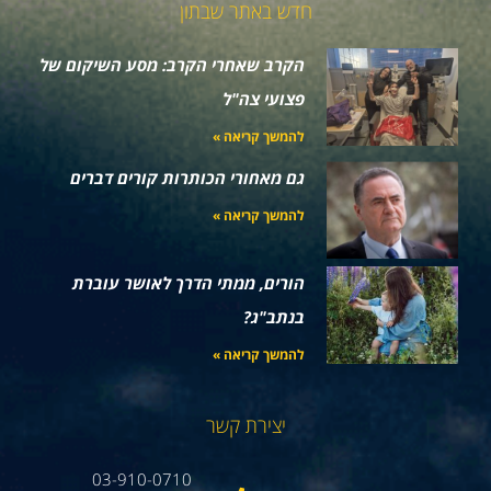
חדש באתר שבתון
הקרב שאחרי הקרב: מסע השיקום של
פצועי צה"ל
להמשך קריאה »
גם מאחורי הכותרות קורים דברים
להמשך קריאה »
הורים, ממתי הדרך לאושר עוברת
בנתב"ג?
להמשך קריאה »
יצירת קשר
03-910-0710