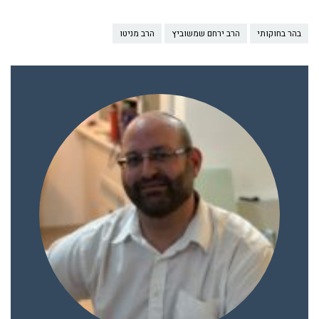
בהר בחוקותי
הרב ירחם שמשוביץ
הרב מניטו