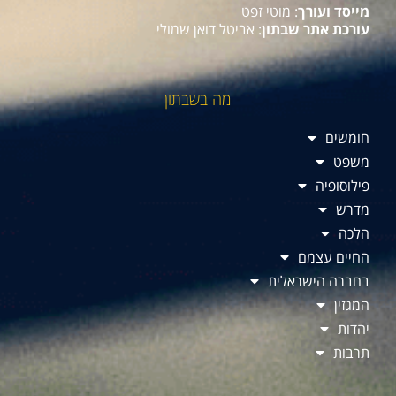
מייסד ועורך
: מוטי זפט
עורכת אתר שבתון
: אביטל דואן שמולי
מה בשבתון
חומשים
משפט
פילוסופיה
מדרש
הלכה
החיים עצמם
בחברה הישראלית
המגזין
יהדות
תרבות