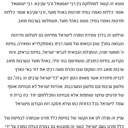
נושא זה קשור למחלוקת בין רבי ישמעאל ורבי עקיבא. רבי ישמעאל
אומר: כללות נאמרו בסיני ופרטות באהל מועד, ורבי עקיבא אומר: כללות
ופרטות נאמרו בסיני, ונשנו באהל מועד, ונשתלשו בערבות מואב.
שילוש זה בדרך מסירת התורה לישראל מתייחס גם לשלוש מדרגות
הנבואה בתנ"ך שהן נבואתו של משה רבינו באספקלריא המאירה, בחינת
ה' חומשי תורה, ההתגלות הנבואית לנביאי ישראל, בחינת נביאים, ורוח
הקודש, בחינת כתובים, ששורשם בהר סיני, באהל מועד ובערבות מואב.
ערבות מואב היה המקום שבו הכניס משה רבינו את דור באי הארץ
לברית מיוחדת אשר מאותו הזמן דוקא "כל ישראל ערֵבים זה בזה", גם
מלשון ערבות וגם מלשון התערבבות. אחדות ישראל לא מבחינת אוסף
של פרטים שיוצר שותפות אלא מבחינת התכללותם יחד. כח ברית זו
עומד לישראל בכל הדורות כמו שלא פסקה רוח הקודש מישראל.
עניין זה מגלה לנו את הקשר של בחינות כלל ופרט שבתורה לבחינות של
כלל ופרט בעם ישראל. קשר זה מתבטא גם בצורת קבלת התורה על ידי