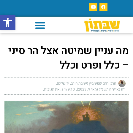
פתח סרגל
מה עניין שמיטה אצל הר סיני
– כלל ופרט וכלל
הרב ירחם שמשוביץ (ישיבת חורב, ירושלים)
י״ח באייר ה׳תשפ״ג (מאי 9, 2023)
9:10 am
אין תגובות