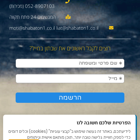
052-8907103 (מכירות)
moti@shabaton1.co.il liat@shabaton1.co.il
רוצים לקבל ראשונים את שבתון במייל?
הפרטיות שלכם חשובה לנו
לידיעתכם, באתר זה נעשה שימוש ב"קבצי עוגיות" (cookies) וכלים דומים
כדי לספק חוויית גלישה טובה יותר, תוכן מותאם אישית וניתוחים
תנאי שימוש ומדיניות פרטיות