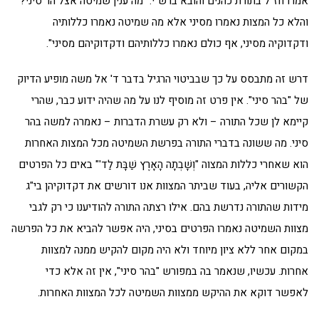
אמרו חז"ל בתורת כהנים והובא ברש"י: "מה ענין שמיטה אצל הר סיני?
והלא כל המצות נאמרו מסיני אלא מה שמיטה נאמרו כללותיה
ודקדוקיה מסיני, אף כולם נאמרו כללותיהם ודקדוקיהם מסיני".
דרש זה מתבסס על כך שבביטוי הרגיל בדבר ד' אל משה מופיע הדיוק
של "בהר סיני". אין פרט זה מוסיף לנו על מה שהיה ידוע כבר, שהרי
קיימא לן שכל התורה – ולא רק עשרת הדברות – נאמרה למשה בהר
סיני. מה ששונה בדברי התורה בפרשת השמיטה מכל המצות האחרות
הוא שאחרי כללות המצוה "וְשָׁבְתָה הָאָרֶץ שַׁבָּת לַד'" באים כל הפרטים
הקשורים אליה, בעוד שביתר המצוות אנו דורשים את דקדוקיהן בי"ג
מידות שהתורה נדרשת בהם. אילו רצתה התורה להודיענו כי רק לגבי
מצוות השמיטה נאמרו הפרטים בסיני, היה אפשר להביא את כל הפרשה
במקום אחר ללא ציון מיוחד ולא היה מקום להקיש ממנה למצוות
אחרות. עכשיו, שנאמר בה במפורש "בהר סיני", אין זה אלא כדי
לאפשר דוקא את ההיקש ממצוות השמיטה לכל המצוות האחרות.