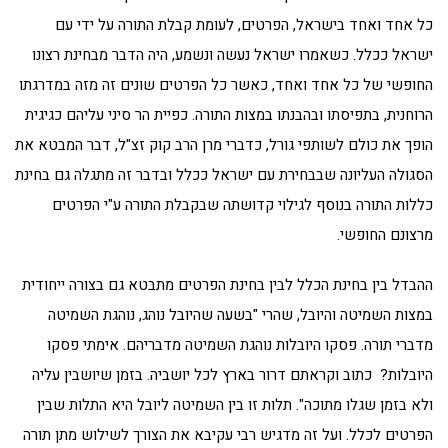
כל אחד ואחד בישראל, הפרטים, לעומת קבלת התורה על ידי עם
ישראל ככלל. כשאמרו ישראל נעשה ונשמע, היה הדבר מבחינת רצונו
החופשי של כל אחד ואחד, כאשר כל הפרטים שונים זה מזה במדרגתו
הרוחנית, בתפיסתו ובהבנתו במצות התורה. כפיית הר סיני עליהם כגיגית
הופך את כולם לשותפי גורל, כדברי מרן הרב קוק זצ"ל, דבר המבטא את
הסגולה העליונה שבבחירת עם ישראל ככלל ובדבר זה מתגלה גם בחינת
כללות התורה בנוסף לגילוי קדושתה שבקבלת התורה ע"י הפרטים
מרצונם החופשי.
ההבדל בין בחינת הכלל לבין בחינת הפרטים מתבטא גם בצורה ייחודית
במצות השמיטה והיובל, שהרי "בשעה שהיובל נוהג, נוהגת השמיטה
מדברי תורה. פסקו היובלות נוהגת השמיטה מדבריהם. אימתי פסקו
היובלות? כתוב וקראתם דרור בארץ לכל יושביה. בזמן שיושבין עליה
ולא בזמן שגלו מתוכה". תלות זו בין השמיטה ליובל היא התלות שבין
הפרטים לכלל. ועל זה מדגיש רבי עקיבא את הצורך לשילוש מתן תורה