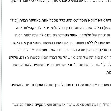
ות. מה שהיה נראה בעיני טאבו אסור, הפך עבורי לכלי עבודה זמין,
ודית אלא דווקא מוסרית-אתית. כלל מספר אחת באתיקה רבנית (וכולי
אכפו) הוא שמערכת היחסים בין רב לתלמידיו או לבני קהילתו אינה
 ופרטיות של תלמידיו ואנשי הקהילה הפונים אליו. עליו לשמור את
נאמרו לו ללא רשותם. בין אם נאמרו בשיעור פומבי ובין אם נאמרו
ם או לקהילה אין חובה כזו כלפי רבם. אסור שתיווצר אשליה של
ר את סודותיו של הרב, או שחל על דבריו חסיון כלשהו מצדם, עלולה
 ולעוול. "אור השמש מטהר", והידיעה שהדברים חשופים לאור השמש
ות.
עמיים – האחת על ההזדמנות להפיץ תורה באופן רחב יותר, והשניה
ייל, הודעת וואטסאפ, שיעור או שיחה שאני מקיים באחד מכובעיי