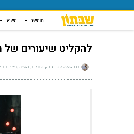
חומשים
משפט
להקליט שיעורים של ר
הרב אילעאי עופרן (רב קבוצת יבנה, ראש מקד"צ "רוח הש