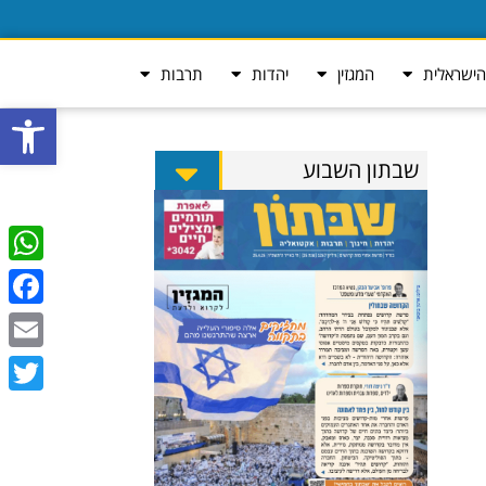
ישראלית
המגזין
יהדות
תרבות
פתח סרגל
שבתון השבוע
tsApp
ebook
Email
Twitter