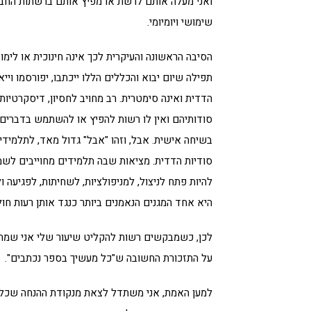
ואני מעלה אותם לרשת או מפיץ אותם ברשתות החברתי
שימושי ויומיומי.
הסיבה הראשונה והעיקרית לכך אינה חינוכית או לימ
תפילה שיום יבוא והכללים הללו ייכתבו, יפורסמו ויי
הדדית ואינה סימטרית. רב מחויב לחסיון, דיסקרטיות
סודותיהם ואין לו רשות להפיץ או להשתמש בדברים ש
בשיחה אישית. אבל, וזהו "אבל" גדול מאד, לתלמידי
סודיות הדדית. מציאות שבה תלמידים מחוייבים לשמו
להיות פתח לניצול, למניפולציות, לשחיתות, לפגיעה
היא אחד המגנים הנאמנים ביותר כנגד אותן רעות חול
לכן, כשמבקשים רשות להקליט שיעור שלי אני שמח פ
על התזכורת החשובה ש"כל מעשיך בספר נכתבים".
למען האמת, אני משתדל לצאת מנקודת ההנחה שכל מ