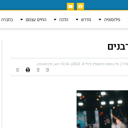
פילוסופיה
מדרש
הלכה
החיים עצמם
בחברה ה
בנים
דה")
ט״ו בתמוז ה׳תשפ״ג (יולי 4, 2023)
10:34 am
אין תגובות