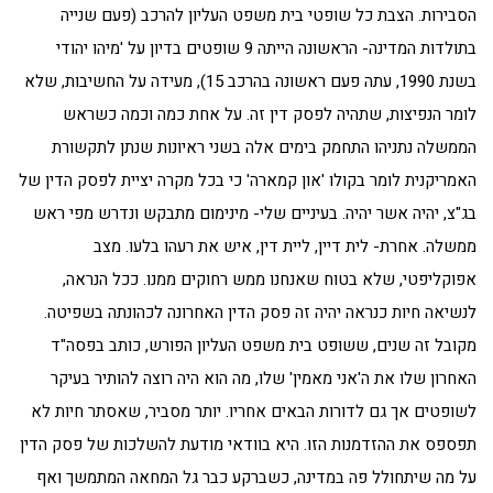
הסבירות. הצבת כל שופטי בית משפט העליון להרכב (פעם שנייה
בתולדות המדינה- הראשונה הייתה 9 שופטים בדיון על 'מיהו יהודי
בשנת 1990, עתה פעם ראשונה בהרכב 15), מעידה על החשיבות, שלא
לומר הנפיצות, שתהיה לפסק דין זה. על אחת כמה וכמה כשראש
הממשלה נתניהו התחמק בימים אלה בשני ראיונות שנתן לתקשורת
האמריקנית לומר בקולו 'און קמארה' כי בכל מקרה יציית לפסק הדין של
בג"צ, יהיה אשר יהיה. בעיניים שלי- מינימום מתבקש ונדרש מפי ראש
ממשלה. אחרת- לית דיין, ליית דין, איש את רעהו בלעו. מצב
אפוקליפטי, שלא בטוח שאנחנו ממש רחוקים ממנו. ככל הנראה,
לנשיאה חיות כנראה יהיה זה פסק הדין האחרונה לכהונתה בשפיטה.
מקובל זה שנים, ששופט בית משפט העליון הפורש, כותב בפסה"ד
האחרון שלו את ה'אני מאמין' שלו, מה הוא היה רוצה להותיר בעיקר
לשופטים אך גם לדורות הבאים אחריו. יותר מסביר, שאסתר חיות לא
תפספס את ההזדמנות הזו. היא בוודאי מודעת להשלכות של פסק הדין
על מה שיתחולל פה במדינה, כשברקע כבר גל המחאה המתמשך ואף