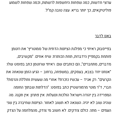
ערוצי חדשות, כמה שפחות היחשפות לרשתות, וכמה שפחות לשמוע
פוליטיקאים, כך יותר בריא. עצה טובה קמ"ל.
באנו לדבר
בפייסבוק ראיתי כי מפלגת הציונות הדתית של סמוטריץ' את רוטמן
פותחת בקמפיין הידברות, תחת הכותרת: שיח אחים. "מקשיבים,
מדברים, מתחברים", הם כותבים שם. ראיתי שרוטמן כתב בפוסט שלו:
"אנחנו יחד בצבא, בעסקים, במשפחה, ברחוב – הגיע הזמן שנאחה את
הקרעים". רק אגיד – עכשיו נזכרת? אחרי מה שעשית וחוללת והרסת?
חברי, ד"ר מוטי מרמורשטיין כתב בפוסט: "הדלתות שבתוך החומה
המפרידה בין יהודה וישראל הולכות וננעלות. אין פתרון. אין תקנה. מה
שהיה שוב לא יהיה. השנאה לא תשוב לאחור. הציונות שחיברה בין שני
העמים – מתה. כולם צודקים. לא חשוב מי צודק, מהמלחמה על הצדק