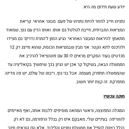
יודע שעת חירום מה היא.
נתניהו חייב לחזור להיות נתניהו של פעם. מבוגר אחראי. קריאת
המציאות החברתית, חייבת לטלטל גם אותו. ואותו הדין עם גנץ, שמאוד
מתאמץ להיראות המבוגר האחראי. הגיע הזמן ל'התרת נדרים' גם מצידו
ולהיכנס לתא הקטר. אני מבין שבמציאות הכנסת, שהוא מייצג רק 12
מנדטים בעוד הסקרים מראים לו 30 עם פוטנציאל להרכיב את
הממשלה הבאה, בשיקול קר אכן יש הגיון בכך שימשיך בקואליציה עד
שהממשלה תתפרק מעצמה. אבל בני גנץ, ריבונו של עולם, יש פה מדינה
מתפרקת. זה קצת יותר חשוב.
חוקה עכשיו
המוגלה התפוצצה, וראשי המחאה מוסיפים ללבות אותה, ואף מאיימים
להחריפה. בעיניים שלי, מאבקם אינו רק בגלל הרפורמה, גם לא רק
בגלל רצונם להפיל את ממשלת נתניהו והליכוד, אלא הם קוראים תיגר