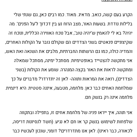
הקרע בעם קשה, כואב. מדאיג. מאוד. כמו רבים כאן, גם שנתי שלי
בלילות נודדת. בשעות האור, מצב הרוח נע בין דכדוך ל'על הפנים'. מה
יהיה? בא לי להאמין ש'יהיה טוב', אבל נוכח האווירה הכללית, ונוכח זה
שקיצוניים פנאטים בשני הצדדים הם שקולם גובר על הקולות האחרים,
והמדיה כולה, כמו גם הרשתות החברתיות, מלבים את השנאה ואת האש,
אני מתקשה להצטייד באופטימיות. מסתכל ימינה, מסתכל שמאלה
ומתקשה לראות את האור בקצה המנהרה. שומע את הקולות (בשני
הצדדים), רואה את המראות ותוהה- לאן זה יתדרדר? מדברים על כך
שמלחמת האחים כבר כאן. מלחמה, מטבעה, איננה סטטית. היא דינמית.
מלחמה אינה רק בנשק חם.
אני תוהה, איך ייראו פניה של מלחמת אחים זו, בתפילה ובתקווה
שלפחות לשימוש בנשק קר או חם לא נגיע. (חשד לנסיונות דריסה,
לכאורה, כבר ראינו). לאן אנו מתדרדרים? דומני, שנכון לעכשיו כבר