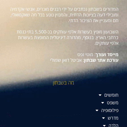
המדורים בשבתון נכתבים על ידי רבנים מוכרים, אנשי אקדמיה
ומובילי דעה בציונות הדתית, והמגזין נוגע בכל מה שאקטואלי,
חם ומעניין את הציבור הדתי.
השבועון מופץ בעשרות אלפי עותקים בכ-5,500 בתי כנסת
ברחבי הארץ. בנוסף, מהדורה דיגיטלית המופצת בעשרות
אלפי עותקים.
מייסד ועורך
: מוטי זפט
עורכת אתר שבתון
: אביטל דואן שמולי
מה בשבתון
חומשים
משפט
פילוסופיה
מדרש
הלכה