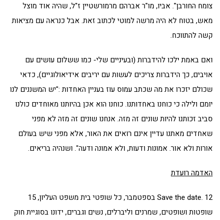
צומח החורבן". אביו, מו"ר אברהם מרמורשטיין ז"ל, שהיה אוד מוצל
מאש, בטוח לא היה מרשה למוטי לכתוב זאת. אבל כנראה עם מציאות
קשה להתווכח.
ואם באמת ילכו להידברות (ובעיניים שלי- כמו ששלום עושים עם
אויבים, כך הידברות צריכים לעשות עם יריבים אידיאולוגיים), כדאי
שכולם יזכרו את מה שכתב עמוס עוז בעניין האחדות :"יש המשננים לנו
יומם ולילה כי כוחנו באחדותנו. כוחנו הוא אכן בהיותנו מאוחדים כולנו
סביב זכותנו להיות שונים זה מזה. אנחנו שונים זה מזה לא מפני
שאחדים מאתנו עדיין אינם רואים את האור, אלא מפני שיש בעולם
אורות ולא אור. אמונות ודעות, ולא אמונה ודעה". ושנהיה בריאים.
האדמה רועדת
Save the date. 12 בספטמבר, כל שופטי בית משפט העליון, 15
שופטות ושופטים, שמרנים וליברלים, נשים וגברים, ידונו בסוגיית חוק