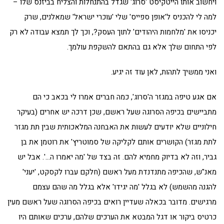
ויחשוב אותו הייטקיסט 'סרוג' שגדל בהתנחלות והצליח בביזנס שלו –
למה לי להכניס ל'אופן ספייס' שלי 'עוכרי ישראל' שמאלנים, שרק
יכניסו את 'מלחמות היהודים' לתוך העסק?, וכך לך תמצא עבודה לא רק
לפי התחום שלך אלא גם בהתאם להשקפת עולמך.
ואני ממשיך לתהות, לאן עוד זה יגיע.
אם אגע טיפה במגזר ה'סרוג', כמה חברים אמרו לי בכאב כי הם
מתביישים בכיפה הסרוגה שעל ראשם, שכן דרכה יש אחרים (בעיקר
חילוניים שלא יודעים לעשות את האבחנה המלאכותית שבין תת מגזר
לתת מגזר) הקושרים אותם לקליקה של סמוטריץ' את רוטמן את בן
גביר, וזה לא בדיוק מחמיא להם. זה בצד של 'מה יאמרו ה…'. אבל יש
מאנ"ש, שהכיפה מתנדנדת מעל ראשם (חלקם עברו לקסקט, 'יעני'
להגנה מהשמש) לא בגלל 'מה יגידו' אלא בגלל מה שהם עצמם
מרגישים. מדובר בכאלה שעדיין רואים בכיפה הסרוגה שעל ראשם מעין
כרטיס ביקור או דגל המבטא את הערכים שלהם, ערכים שאותם היו