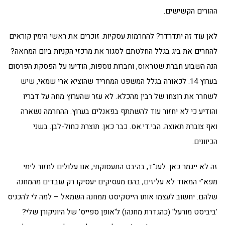
ההורים הקשישים.
לאן עוד זה יתדרדר? להחרמות עסקיות. זוכרים את ראשי הימין קוראים
להחרים את ביג בגלל החלטתם לסגור את מרכזי הקניות ביום המחאה?
הנה השבוע חברת שטראוס, וחברות נוספות, הודיעו על הפסקת הפרסום
בערוץ 14. לכאורה בגלל המשפט המחריד שהוציא ארי שמאי, שיש
לשחרר את רוצחו של רבין מהכלא. לא עזר שהערוץ מחה על דבריו
והודיע כי לא יחזור עוד להשתתף בפאנלים בערוץ. ההחרמה נשארה
ואף צוברת תאוצה. הבי.די.אס. כבר כאן. תוצרת כחול-לבן. בשני
הכיוונים.
זה לא ייגמר כאן. לענ"ד, בהיבט התעסוקתי, אנו עלולים לחזור לימי
מפא"י המאוד לא עליזים, בהם מעסיקים יעסיקו רק עובדים מהמחנה
שלהם. יחשוב לעצמו אותו הייטקיסט ממחנה השמאל – למה לי להכניס
'ביביסט מורעל' (כהגדרת מחנהו) ל'אופן ספייס' של היוניקורן שלי?