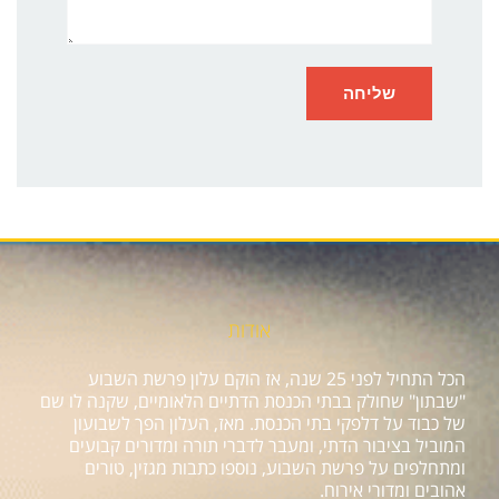
אודות
הכל התחיל לפני 25 שנה, אז הוקם עלון פרשת השבוע
"שבתון" שחולק בבתי הכנסת הדתיים הלאומיים, שקנה לו שם
של כבוד על דלפקי בתי הכנסת. מאז, העלון הפך לשבועון
המוביל בציבור הדתי, ומעבר לדברי תורה ומדורים קבועים
ומתחלפים על פרשת השבוע, נוספו כתבות מגזין, טורים
אהובים ומדורי אירוח.