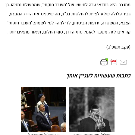
מתגבר. היא בוודאי ערה לחשש של 'משבר חוקתי', שממשלת נתניהו-בן
גביר עלולה שלא לציית להחלטות בג"צ, מה שיכניס את הדרג המבצע,
הצבא, המשטרה, זרועות הביטחון, לדילמה- למי לשמוע. 'משבר חוקתי'
קוראים לזה. משבר לאומי, סוף הדרך, סוף החלום, תיאור מתאים יותר.
(עקב תשפ"ג)
כתבות שעשויות לעניין אותך