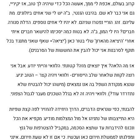
קרוב בעולם, אכפת לי ממך, אעשה הכל כדי שיהיה לך טוב, אז יקיריי,
גם אני כבר לא שם. בהיבט הגנטי, ב"ה יש לי שני אחים ביולוגים. מת
עליהם. זהו. הוריי נפטרו שניהם. לא יהיו לי אחים נוספים. הדלת סגורה.
חברים? היו לי המון, ב"ה. לא בטוח כמה יסכימו להישאר חברים איתי
אחרי 'היציאה מהארון' שלי בטור כאן ('יציאה'= שאף שאני מתנגד בכל
תוקף לסרבנות אני יכול להבין את החששות של הסרבנים).
אז מה הלאה? איך יוצאים מזה? קטונתי. הלוואי והייתי יודע. אבל אני
רוצה לקוות שלאחר שלב הייסורים- ולוואי ויהיה קצר – הטוב יגיע.
שנצא מנקודת השפל בה אנו נמצאים (מישהו יכול להבטיח שלא
נתדרדר עוד?). ולוואי ויהיה זה לא בגלל השכנים מעבר לגבול הצפוני.
להבנתי, כפי שנראים הדברים, הדרך היחידה להחזיר לפה קצת שפיות
היא התייצבותו של נתניהו אל מול המצלמות מודיע: מקפיא את הכל
ונכנס להידברות עד שתצא הסכמה, במקביל להצטרפות של גנץ
ומפלגתו לממשלת חירום כאן ועכשיו. כי אם זו לא שעת חירום, אינני