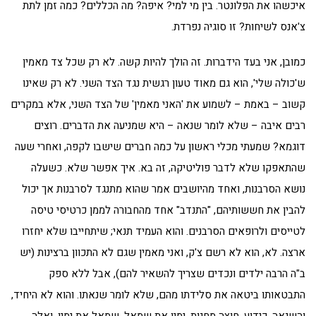
איכשהו את הפלונטר. בין מי למי? איפה? מה הכללים? כמה זמן לתת
צ'אנס לשיחות? זו סוגיה נפרדת.
כמובן, אני בעד הידברות. זה הולך להיות קשה. לא רק שכל צד מאמין
ש'כולה שלי', הוא גם מאוד טעון רגשית נגד הצד השני. לא רק שאינו
קשוב – באמת – לשמוע את 'האני מאמין' של הצד השני, אלא במקרים
רבים איבה – שלא לומר שנאה – היא שמניעה את הדברים. רוצים
דוגמא? שמעתי מכלי ראשון על כמה חברים שישבו לקפה, ואחרי שעה
שהתאפקו שלא לדבר פוליטיקה, זה בא. איך אפשר שלא. כשעלה
נושא הסרבנות, ואחד מהיושבים אמר שהוא מתנגד לסרבנות אך יכול
להבין את חששותיהם, "התנדב" אחד מהחבורה לממן כרטיסי טיסה
לטייסים ולרופאים הסרבנים. והוא העמיד תנאי; שיתחייבו שלא יחזרו
ארצה. לא, הוא לא רשם צ'ק, ואני מאמין שגם לא התכוון ברצינות (יש
ב"ה הרבה ילדים ונכדים שצריך להשאיר להם), אבל ללא ספק
התבטאותו ביטאה את סלידתו מהם, שלא לומר שנאתו. והוא לא היחיד,