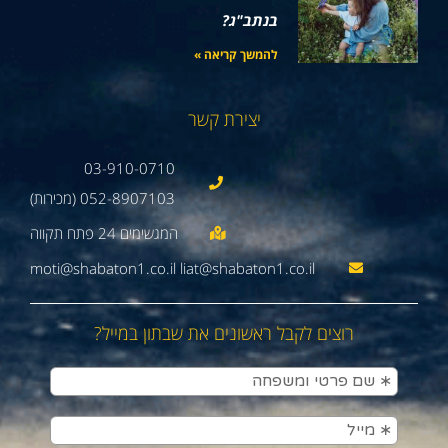
בנתב"ג?
להמשך קריאה »
יצירת קשר
03-910-0710
052-8907103 (מכירות)
moti@shabaton1.co.il liat@shabaton1.co.il
רוצים לקבל ראשונים את שבתון במייל?