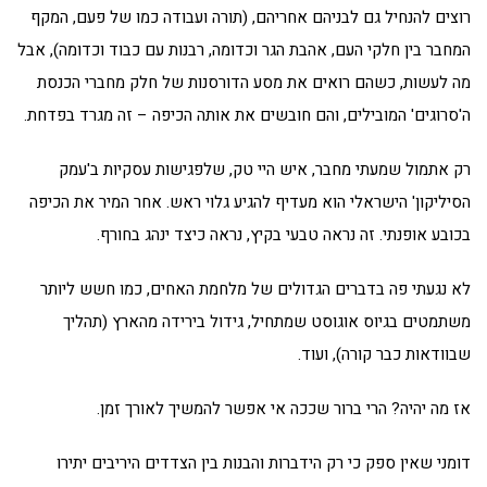
רוצים להנחיל גם לבניהם אחריהם, (תורה ועבודה כמו של פעם, המקף
המחבר בין חלקי העם, אהבת הגר וכדומה, רבנות עם כבוד וכדומה), אבל
מה לעשות, כשהם רואים את מסע הדורסנות של חלק מחברי הכנסת
ה'סרוגים' המובילים, והם חובשים את אותה הכיפה – זה מגרד בפדחת.
רק אתמול שמעתי מחבר, איש היי טק, שלפגישות עסקיות ב'עמק
הסיליקון' הישראלי הוא מעדיף להגיע גלוי ראש. אחר המיר את הכיפה
בכובע אופנתי. זה נראה טבעי בקיץ, נראה כיצד ינהג בחורף.
לא נגעתי פה בדברים הגדולים של מלחמת האחים, כמו חשש ליותר
משתמטים בגיוס אוגוסט שמתחיל, גידול בירידה מהארץ (תהליך
שבוודאות כבר קורה), ועוד.
אז מה יהיה? הרי ברור שככה אי אפשר להמשיך לאורך זמן.
דומני שאין ספק כי רק הידברות והבנות בין הצדדים היריבים יתירו