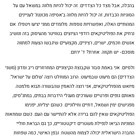
בהכלה, אבל מצד כל הצדדים. זה יכול להיות מלווה במשאל עם על
הסוגיות הכבדות, זה יכול להיות מלווה ב'אסיפה מכוננת' לעניינים
המהותיים האלה, ואפשרויות נוספות. מלומדים ממני יציעו ויטפלו. אם
נרחיק את הפוליטיקאים רודפי הציוצים בטוויטר מהעיסוק בזה ונושיב
אנשים חכמים, ישרים, רציניים, מקצועיים שיגבשו הצעות למתווה
מוסכם- יש תקווה. אחרת? ד' ירחם.
ולסיום. אני באמת סבור שקבוצת הקיצוניים המחרחרים ריב ומדון (משני
הצדדים) הם מיעוט שבמיעוט. הרוב המוחלט רוצה 'שלום על ישראל'.
מיואש מהפוליטיקאים, אני רוצה להאמין שהבשורה תבוא מלמטה.
מאותם גופים ופרטיים שעורכים מעגלי הידברות בבתים, במתנ"סים,
מפגישים ימין ושמאל, דתיים וחילוניים. כשהם יצליחו, יפנימו
הפוליטיקאים שאין להם ברירה אלא להתיישר עם העם. כשם שמחאות
המוניות הביאו לנפילת משטרים דיקטטוריים, כך גם הבראת חוליי
החברה הישראלית יכולה לצמוח מהשטח. ובפן האישי, כמה שפחות