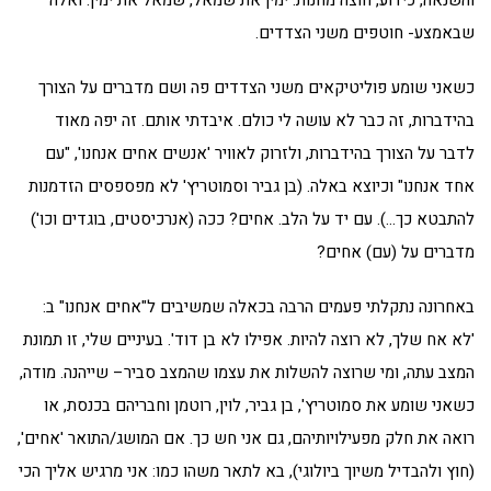
והשנאה, כידוע, חוצה מחנות. ימין את שמאל, שמאל את ימין. ואלה
שבאמצע- חוטפים משני הצדדים.
כשאני שומע פוליטיקאים משני הצדדים פה ושם מדברים על הצורך
בהידברות, זה כבר לא עושה לי כולם. איבדתי אותם. זה יפה מאוד
לדבר על הצורך בהידברות, ולזרוק לאוויר 'אנשים אחים אנחנו', "עם
אחד אנחנו" וכיוצא באלה. (בן גביר וסמוטריץ' לא מפספסים הזדמנות
להתבטא כך…). עם יד על הלב. אחים? ככה (אנרכיסטים, בוגדים וכו')
מדברים על (עם) אחים?
באחרונה נתקלתי פעמים הרבה בכאלה שמשיבים ל"אחים אנחנו" ב:
'לא אח שלך, לא רוצה להיות. אפילו לא בן דוד'. בעיניים שלי, זו תמונת
המצב עתה, ומי שרוצה להשלות את עצמו שהמצב סביר– שייהנה. מודה,
כשאני שומע את סמוטריץ', בן גביר, לוין, רוטמן וחבריהם בכנסת, או
רואה את חלק מפעילויותיהם, גם אני חש כך. אם המושג/התואר 'אחים',
(חוץ ולהבדיל משיוך ביולוגי), בא לתאר משהו כמו: אני מרגיש אליך הכי