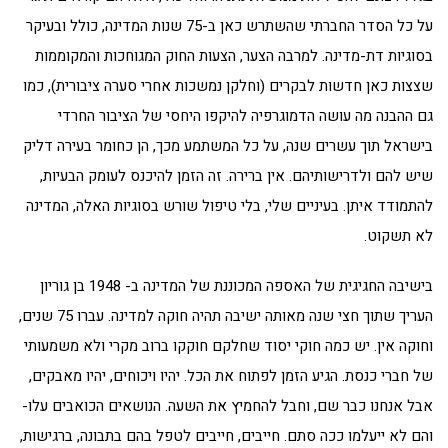
על כל הסדר החברתי שהשתרש כאן ב-75 שנות המדינה, כולל ובעיקר
בסוגיות דת-מדינה. למרבה הצער, הצעות החוק המגוחכות והמקוממות
שצצות כאן חדשות לבקרים (וחלקן נמשכות אחרי סערה ציבורית), כמו
גם ההבנה מה עושה הדמוגרפיה להיקפו היחסי של הציבור החרדי
בישראל תוך עשרים שנה, על כל המשתמע מכך, הן כחומר בעירה דליק
שיש להם ולדרישותיהם. אין ברירה. זה הזמן להיכנס לעומק הבעיות,
להתמודד איתן. בעיניים שלי, בלי טיפול שורש בסוגיות האלה, המדינה
לא תשקוט.
בישיבה החגיגית של האספה המכוננת של המדינה ב- 1948 בן גוריון
העריך שתוך חצי שנה מאותה ישיבה תהיה חוקה למדינה. עברו 75 שנים,
וחוקה אין. יש כמה חוקי יסוד שחלקם חוקקו ברוב מקרי ולא משמעותי
של חברי כנסת. הגיע הזמן לפתוח את הכל. יהיו ויכוחים, יהיו מאבקים,
אבל אנחנו כבר שם, וחבל להחמיץ את השעה. הנושאים הכואבים עלו-
והם לא ייעלמו ככה סתם. חייבים, חייבים לטפל בהם בתבונה, ברגישות,