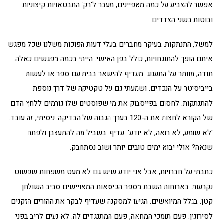
אפשר להצביע על כמה מאפיינים, מעבר ל'רק' התבטאויות קיצוניות
ובוטות בשני הצדדים.
למשל, התנתקות. בעיקר מחברים בעלי דעות הפוכות משלנו שכל מפגש
איתם הופך להתנגחויות, כולל בפן האישי. הייתי בכמה מפגשים כאלה.
תודה, מוותר על התענוג. מעדיף להישאר בבית עם ספר או לעשות
בייביסיטר על הנכדים. ושמעתי גם על טקטיקה של דרך נוספת
להתנתקות. לחסום בפייסבוק את מי שפוסטים שלו גורמים ללחץ הדם
של הקורא לחצות את ה-120 בערך הגבוה של הבדיקה. ניסיתי, זה עובד.
'לא שומע, לא רואה, לא יודע'. עדיף. בשביל מה להתעצבן ולפתח
שנאה? אולי יבוא ימים טובים יותר ושוב נסתחבק.
כתבתי על חברויות, אבל אני יודע שיש גם לא מעט משפחות שפשוט
נקרעות. בארוחות השבת מספר הכיסאות המאויישים סביב השולחן
קטן. בגלל המיואשים. הגיעו למסקנה שעדיף לבקר את ההורים הזקנים
לסירוגין. פעם תומכי המחאה, פעם המתנגדים לה. לא נעים לריב בפני