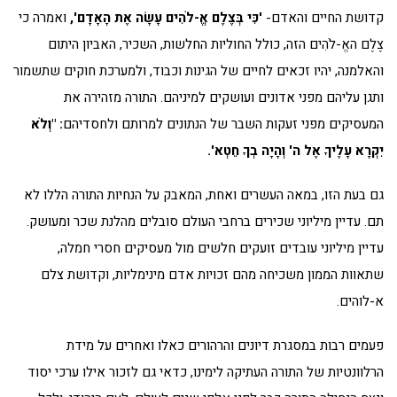
קדושת החיים והאדם-
'כִּי בְּצֶלֶם אֱ-לֹהִים עָשָׂה אֶת הָאָדָם',
ואמרה כי
צֶלֶם האֱ-לֹהִים הזה, כולל החוליות החלשות, השכיר, האביון היתום
והאלמנה, יהיו זכאים לחיים של הגינות וכבוד, ולמערכת חוקים שתשמור
ותגן עליהם מפני אדונים ועושקים למיניהם. התורה מזהירה את
המעסיקים מפני זעקות השבר של הנתונים למרותם ולחסדיהם
: "וְלֹא
יִקְרָא עָלֶיךָ אֶל ה' וְהָיָה בְךָ חֵטְא'.
גם בעת הזו, במאה העשרים ואחת, המאבק על הנחיות התורה הללו לא
תם. עדיין מיליוני שכירים ברחבי העולם סובלים מהלנת שכר ומעושק.
עדיין מיליוני עובדים זועקים חלשים מול מעסיקים חסרי חמלה,
שתאוות הממון משכיחה מהם זכויות אדם מינימליות, וקדושת צלם
א-לוהים.
פעמים רבות במסגרת דיונים והרהורים כאלו ואחרים על מידת
הרלוונטיות של התורה העתיקה לימינו, כדאי גם לזכור אילו ערכי יסוד