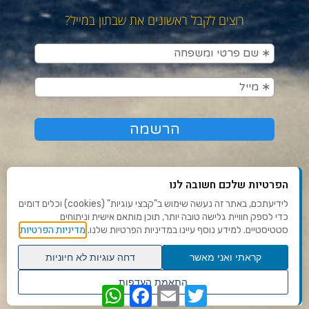
רוצים לקבל ראשונים את שבתון במייל?
הפרטיות שלכם חשובה לנו
לידיעתכם, באתר זה נעשה שימוש ב"קבצי עוגיות" (cookies) וכלים דומים
כדי לספק חוויית גלישה טובה יותר, תוכן מותאם אישית וניתוחים
תנאי שימוש ומדיניות פרטיות
מדיניות הפרטיות
סטטיסטיים. למידע נוסף עיינו במדיניות הפרטיות שלנו.
פנו אלינו
קראתי ואני מאשר
דחה עוגיות לא חיוניות
הצהרת נגישות
גלילה
התאמת העדפות
WhatsApp
Facebook
Email
Twitter
לראש
שנו העדפות פרטיות
Ⓒ 2020 - כל הזכויות שמורות לשבתון
העמוד