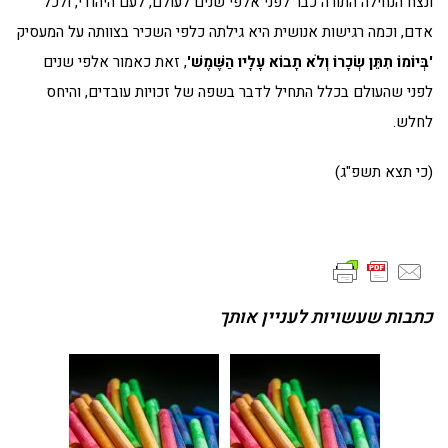
ונצח הנחילה התורה כבר לפני אלפי שנים לעולם, לעם היהודי, ולכל
אדם, וכמה רגישות אנושית היא גילתה כלפי השכיר בצוותה על המעסיק
'בְּיוֹמוֹ תִתֵּן שְׂכָרוֹ וְלֹא תָבוֹא עָלָיו הַשֶּׁמֶשׁ'
, זאת כאמור אלפי שנים
לפני שהעולם בכלל התחיל לדבר בשפה של זכויות עובדים, והיחס
לחלש.
(כי תצא תשפ"ג)
כתבות שעשויות לעניין אותך