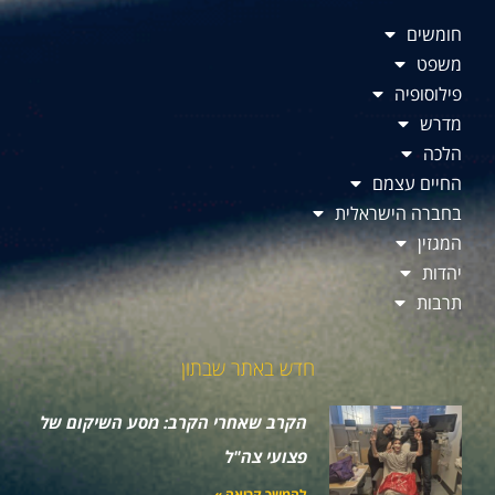
חומשים
משפט
פילוסופיה
מדרש
הלכה
החיים עצמם
בחברה הישראלית
המגזין
יהדות
תרבות
חדש באתר שבתון
הקרב שאחרי הקרב: מסע השיקום של
פצועי צה"ל
להמשך קריאה »