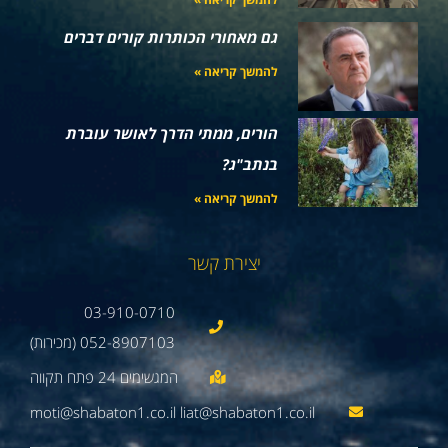
גם מאחורי הכותרות קורים דברים
להמשך קריאה »
הורים, ממתי הדרך לאושר עוברת
בנתב"ג?
להמשך קריאה »
יצירת קשר
03-910-0710
052-8907103 (מכירות)
moti@shabaton1.co.il liat@shabaton1.co.il