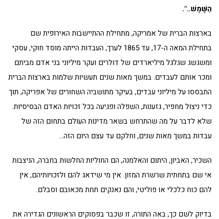
הַשֶּׁמֶשׁ
..".
בארצות הברית של אמריקה, מתחילת ההתיישבות האירופית שם
בתחילת המאה ה-17, עד 1865 לערך, העבדות הייתה מוסד חוקי, עסקי
ומשגשג שגלגל מיליארדים של דולרים ועקר מיליוני בני אדם מביתם
ומכר אותם לעבדים. במשך מאות שנים תעשיות שלמות בארצות הברית
התבססו על מיליוני עבדים, בעיקר מתושביה השחורים של אפריקה, תוך
כדי ניצול מחפיר, גזענות, השפלה ופגיעה בכל זכויות האדם הבסיסיות.
שלא לדבר על מה שהתרחש בשאר מדינות העולם בתחום הזה של
עבדות במשך מאות שנים, וחלקם עד עצם היום הזה…
השכיר, האביון, היתום והאלמנה, הם החוליות החלשות בחברה, הניצבות
אי שם בתחתית שרשרת המזון. אין מי שידאג להם ולזכויותיהם, אין
להם כוח כלכלי או פוליטי, והם נאנקים תחת מכאובם וסבלם.
בדיוק לשם כך, באה התורה, זו שכבר בפסוקים הראשונים הגדירה את