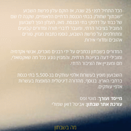
הכל התחיל לפני 25 שנה, אז הוקם עלון פרשת השבוע
"שבתון" שחולק בבתי הכנסת הדתיים הלאומיים, שקנה לו שם
של כבוד על דלפקי בתי הכנסת. מאז, העלון הפך לשבועון
המוביל בציבור הדתי, ומעבר לדברי תורה ומדורים קבועים
ומתחלפים על פרשת השבוע, נוספו כתבות מגזין, טורים
אהובים ומדורי אירוח.
המדורים בשבתון נכתבים על ידי רבנים מוכרים, אנשי אקדמיה
ומובילי דעה בציונות הדתית, והמגזין נוגע בכל מה שאקטואלי,
חם ומעניין את הציבור הדתי.
השבועון מופץ בעשרות אלפי עותקים בכ-5,500 בתי כנסת
ברחבי הארץ. בנוסף, מהדורה דיגיטלית המופצת בעשרות
אלפי עותקים.
מייסד ועורך
: מוטי זפט
עורכת אתר שבתון
: אביטל דואן שמולי
מה בשבתון