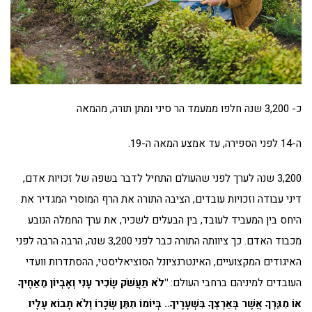
כ- 3,200 שנה חלפו ממעמד הר סיני ומתן תורה, מהמאה
ה-14 לפני הספירה, עד אמצע המאה ה-19.
3,200 שנה לערך לפני שהעולם התחיל לדבר בשפה של זכויות אדם,
דיני עבודה וזכויות עובדים, הציבה התורה את הרף המוסרי המגדיר את
היחס בין המעביד לעובד, בין הבעלים לשכיר, את ערך החמלה הנובע
מכבוד האדם. כך ציוותה התורה כבר לפני 3,200 שנה, הרבה הרבה לפני
האיגודים המקצועיים, האינטרנציונל הסוציאליסטי, ההסתדרות וועדי
העובדים למיניהם ברחבי העולם:
"לֹא תַעֲשֹׁק שָׂכִיר עָנִי וְאֶבְיוֹן מֵאַחֶיךָ
אוֹ מִגֵּרְךָ אֲשֶׁר בְּאַרְצְךָ בִּשְׁעָרֶיךָ.. בְּיוֹמוֹ תִתֵּן שְׂכָרוֹ וְלֹא תָבוֹא עָלָיו