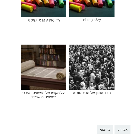
אֱלֹקי הָרוּחֹת
עִיר הַצֶּדֶק קִרְיָה נֶאֱמָנָה
הצד הנכון של ההיסטוריה
על מקומו של המשפט העברי
במשפט הישראלי
אבי רט
כי תצא