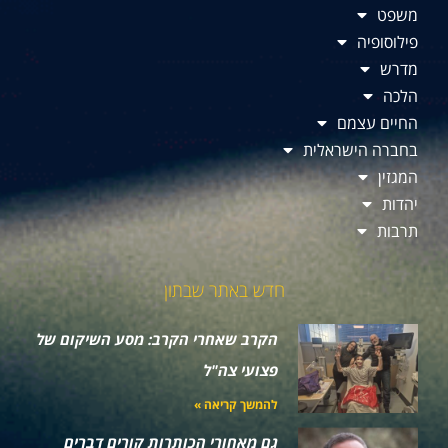
משפט
פילוסופיה
מדרש
הלכה
החיים עצמם
בחברה הישראלית
המגזין
יהדות
תרבות
חדש באתר שבתון
הקרב שאחרי הקרב: מסע השיקום של
פצועי צה"ל
להמשך קריאה »
גם מאחורי הכותרות קורים דברים