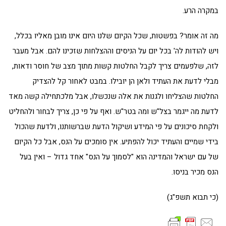
במקרה הרע.
מה זה אומר? בפשטות, שכל הקיום שלנו היום אינו מובן מאליו בכלל,
ויש להודות לה' בכל יום על הניסים וההצלחות שזכינו להם. אבל מעבר
לזה, שלפעמים צריך לקבל החלטות קשות מתוך מצב של חוסר ודאות,
מבלי לדעת את העתיד ולאן הן יובילו. במבט לאחור קל להצדיק
החלטות שהצליחו ולגנות את אלה שנכשלו, אבל מלכתחילה קשה מאד
לדעת מה ייגמר בצל"ש ומה בטר"ש. ואף על פי כן, צריך לבחור ולהחליט
ולקחת סיכונים על פי המידע ושיקול הדעת שברשותנו, ולדעת שהכול
בידי שמיים והעתיד יכול להפתיע. אין סומכים על הנס, אבל כל הקיום
של עם ישראל והמדינה הוא "לסמוך על הנס" אחד גדול – ואין בעל
הנס מכיר בניסו.
(כי תבוא תשפ"ג)