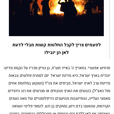
לפעמים צריך לקבל החלטות קשות מבלי לדעת
לאן הן יובילו
תרחיש אפשרי: בתאריך ה' באייר תש"ח, בן גוריון מכריז על הקמת מדינה
יהודית בארץ ישראל, היא מדינת ישראל. יום למחרת פולשים צבאות
מדינות ערב לארץ ישראל, מביסים את צה"ל (השקוע במלחמת אחים
מול האצ"ל), כובשים את הארץ וטובחים או מגרשים את רוב היהודים.
מאמצי העלייה, ההתיישבות וההישגים הדיפלומטיים של מאה השנים
הקודמות, שהושגו בדם ויזע, נמחקים בן רגע. להמוני פליטי השואה
באירופה אין לאן ללכת והם נרצחים או מתבוללים בהמוניהם. המזרח