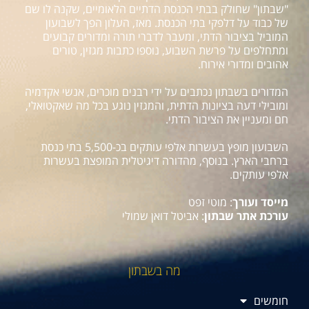
"שבתון" שחולק בבתי הכנסת הדתיים הלאומיים, שקנה לו שם
של כבוד על דלפקי בתי הכנסת. מאז, העלון הפך לשבועון
המוביל בציבור הדתי, ומעבר לדברי תורה ומדורים קבועים
ומתחלפים על פרשת השבוע, נוספו כתבות מגזין, טורים
אהובים ומדורי אירוח.
המדורים בשבתון נכתבים על ידי רבנים מוכרים, אנשי אקדמיה
ומובילי דעה בציונות הדתית, והמגזין נוגע בכל מה שאקטואלי,
חם ומעניין את הציבור הדתי.
השבועון מופץ בעשרות אלפי עותקים בכ-5,500 בתי כנסת
ברחבי הארץ. בנוסף, מהדורה דיגיטלית המופצת בעשרות
אלפי עותקים.
מייסד ועורך
: מוטי זפט
עורכת אתר שבתון
: אביטל דואן שמולי
מה בשבתון
חומשים