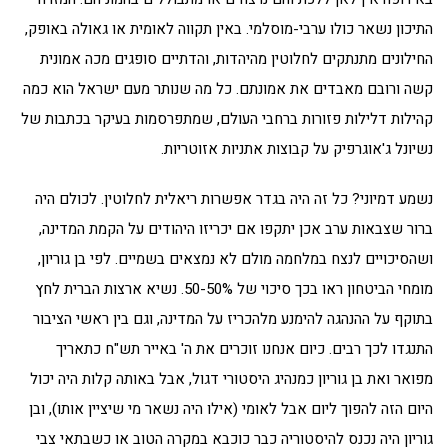
התיכון נשאר כולו ערבי-מוסלמי. באין תקווה לאומית או גאולה באופק,
החילונים מתנתקים לחלוטין מהיהדות, והדתיים סופגים מכה אמונית
קשה ורובם מאבדים את אמונתם. כל מה שנותר מעם ישראל הוא כמה
קהילות דלילות פזורות ברחבי העולם, שמתפרסמות בעיקר בכתבות של
נשיונל ג'אוגרפיק על קבוצות אתניות אזוטריות.
נשמע דמיוני? כל זה היה בגדר אפשרות ריאלית לחלוטין. לכולם היה
ברור שצבאות ערב אכן יתקפו אם יכריזו היהודים על הקמת המדינה,
ושהסיכויים לנצח במלחמה מולם לא נמצאים בשמיים. לפי בן גוריון,
מומחי הביטחון ראו בכך סיכוי של 50-50%. נשיא ארצות הברית לחץ
בתוקף על ההנהגה להימנע מלהכריז על המדינה, וגם בין ראשי הציבור
התנגדו לכך רבים. כיום אנחנו זוכרים את ה' באייר תש"ח כתאריך
מפואר ואת בן גוריון כמנהיג היסטורי דגול, אבל באותה קלות היה יכול
היום הזה להפוך ליום אבל לאומי (אילו היה נשאר מי שיציין אותו), ובן
גוריון היה נכנס להיסטוריה כבר כוכבא במקרה הטוב או כשבתאי צבי