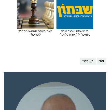
בין "וישתחו ארצה שבע
האם העולם האנושי מתחלק
פעמים", ל- "ויהרגו כל זכר"
לשניים?
ויחי
קניגסברג