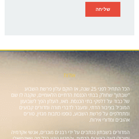
אודות
הכל התחיל לפני 25 שנה, אז הוקם עלון פרשת השבוע
"שבתון" שחולק בבתי הכנסת הדתיים הלאומיים, שקנה לו שם
של כבוד על דלפקי בתי הכנסת. מאז, העלון הפך לשבועון
המוביל בציבור הדתי, ומעבר לדברי תורה ומדורים קבועים
ומתחלפים על פרשת השבוע, נוספו כתבות מגזין, טורים
אהובים ומדורי אירוח.
המדורים בשבתון נכתבים על ידי רבנים מוכרים, אנשי אקדמיה
ומובילי דעה בציונות הדתית, והמגזין נוגע בכל מה שאקטואלי,