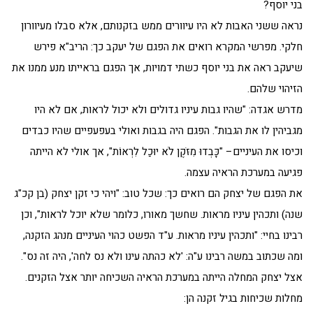
בני יוסף?
נראה ששני האבות לא היו עיוורים ממש בזקנותם, אלא סבלו מעיוורון
חלקי. מפרשי המקרא רואים את הפגם של יעקב כך: הריב"א פירש
שיעקב ראה את בני יוסף כשתי דמויות, אך הפגם בראייתו מנע ממנו את
הזיהוי שלהם.
מדרש אגדה: "שהיו גבות עיניו גדולים ולא יכול לראות, אם לא היו
מגביהין לו את הגבות". הפגם היה בגבות ואולי בעפעפיים שהיו כבדים
וכיסו את העיניים– "כָּבְדוּ מִזֹּקֶן לֹא יוּכַל לִרְאוֹת", אך אולי לא הייתה
פגיעה במערכת הראיה עצמה.
את הפגם של יצחק הם רואים כך: שכל טוב: "ויהי כי זקן יצחק (בן קכ"ג
שנה) ותכהין עיניו מראות. שחשך מאורו, כלומר שלא יוכל לראות", וכן
רבינו בחיי: "ותכהין עיניו מראות. ע"ד הפשט כהוי העיניים מנהג הזקנה,
ומה שכתוב במשה רבינו ע"ה: 'לא כהתה עינו ולא נס לחה', היה זה נס".
אצל יצחק המחלה הייתה במערכת הראיה השכיחה יותר אצל הזקנים.
מחלות שכיחות בגיל זקנה הן: