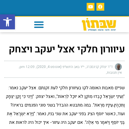
פתח סרגל
עיוורון חלקי אצל יעקב ויצחק
ד"ר יצחק קניגסברג
י״ד באב ה׳תש״פ (אוגוסט 4, 2020)
12:09 pm
אין תגובות
שניים מאבות האומה לקו בעיוורון חלקי לעת זקנתם. אצל יעקב נאמר:
"וְעֵינֵי יִשְׂרָאֵל כָּבְדוּ מִזֹּקֶן לֹא יוּכַל לִרְאוֹת", ואצל יצחק: "וַיְהִי כִּי זָקֵן יִצְחָק
וַתִּכְהֶיןָ עֵינָיו מֵרְאֹת". במה מתבטא ההבדל בשני סוגי הפגמים בראיה?
ועוד, כאשר יוסף הציג בפני יעקב את שני בניו, נאמר: "וַיַּרְא יִשְׂרָאֵל אֶת
בְּנֵי יוֹסֵף וַיֹּאמֶר מִי אֵלֶּה". אם יעקב היה עיוור- איך יכול היה לראות את