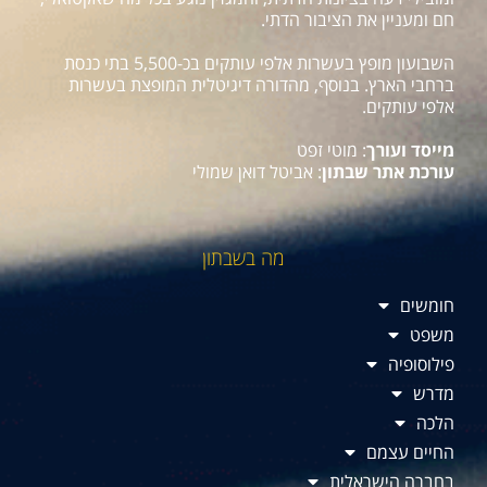
חם ומעניין את הציבור הדתי.
השבועון מופץ בעשרות אלפי עותקים בכ-5,500 בתי כנסת
ברחבי הארץ. בנוסף, מהדורה דיגיטלית המופצת בעשרות
אלפי עותקים.
מייסד ועורך
: מוטי זפט
עורכת אתר שבתון
: אביטל דואן שמולי
מה בשבתון
חומשים
משפט
פילוסופיה
מדרש
הלכה
החיים עצמם
בחברה הישראלית