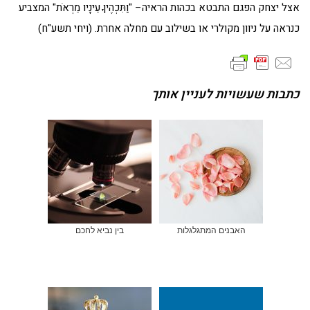
אצל יצחק הפגם התבטא בכהות הראיה– "וַתִּכְהֶיןָ עֵינָיו מֵרְאֹת" המצביע
כנראה על ניוון מקולרי או בשילוב עם מחלה אחרת. (ויחי תשע"ח)
כתבות שעשויות לעניין אותך
האבנים המתגלגלות
בין נביא לחכם