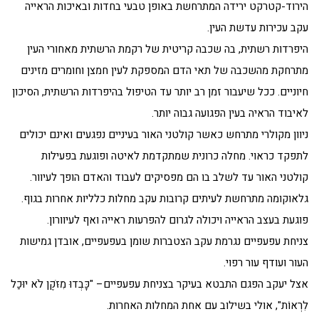
הירוד-קטרקט ירידה המתרחשת באופן טבעי בחדות ובאיכות הראייה
עקב עכירות עדשת העין.
היפרדות רשתית, בה שכבה קריטית של רקמת הרשתית מאחורי העין
מתרחקת מהשכבה של תאי הדם המספקת לעין חמצן וחומרים מזינים
חיוניים. ככל שיעבור זמן רב יותר עד הטיפול בהיפרדות הרשתית, הסיכון
לאיבוד הראיה בעין הפגועה גבוה יותר.
ניוון מקולרי מתרחש כאשר קולטני האור בעיניים נפגעים ואינם יכולים
לתפקד כראוי. מחלה כרונית שמתקדמת לאיטה ופוגעת בפעילות
קולטני האור עד לשלב בו הם מפסיקים לעבוד והאדם הופך לעיוור.
גלאוקומה מתרחשת לעיתים קרובות עקב מחלות כלליות אחרות בגוף.
פוגעת בעצב הראייה ויכולה לגרום להפרעות ראייה ואף לעיוורון.
צניחת עפעפיים נגרמת עקב הצטברות שומן בעפעפיים, אובדן גמישות
העור ועודף עור רפוי.
אצל יעקב הפגם התבטא בעיקר בצניחת עפעפיים– "כָּבְדוּ מִזֹּקֶן לֹא יוּכַל
לִרְאוֹת", אולי בשילוב עם אחת המחלות האחרות.