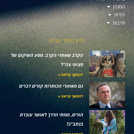
המגזין
יהדות
תרבות
חדש באתר שבתון
הקרב שאחרי הקרב: מסע השיקום של
פצועי צה"ל
להמשך קריאה »
גם מאחורי הכותרות קורים דברים
להמשך קריאה »
הורים, ממתי הדרך לאושר עוברת
בנתב"ג?