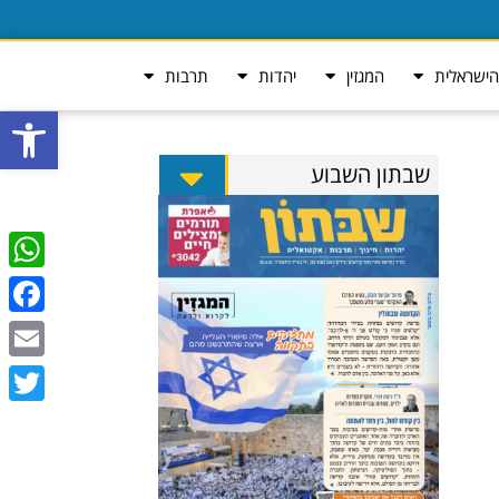
ישראלית
המגזין
יהדות
תרבות
פתח סרגל
שבתון השבוע
tsApp
ebook
Email
Twitter