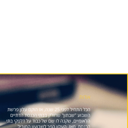
אודות
הכל התחיל לפני 25 שנה, אז הוקם עלון פרשת
השבוע "שבתון" שחולק בבתי הכנסת הדתיים
הלאומיים, שקנה לו שם של כבוד על דלפקי בתי
הכנסת. מאז, העלון הפך לשבועון המוביל