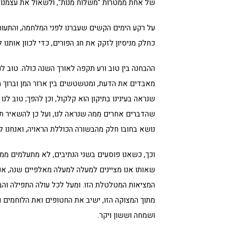
של אחת ממטרות "משלוח מנות", ולשאול את עצמנו ד
על רקע הימים הקשים שעברנו לפני המלחמה, והתעו
כחלק מניסיון לזקק את חג הפורים, כדי לכוון אותנו לי
ההבחנה בין טוב ורע תקפה לאורך השנה כולה. טוב לנו
מאבדים את הדעת, ומטשטשים בין ארור המן וברוך מרד
שנראה בעינינו בתיקון הוא קלקול, וכן להפך; טוב ל
שהדברים אחרים ממה שנראה לנו, ועל כן להשאיר ת
נושא בחובו חלק מהבשורה הכוללת הראויה, ואנחנו ל
וכך, כשאנו פוסעים בשני הנתיבים, לא מתעלמים ממ
שאותו אנו מציינים למעלה למעלה מאלפיים שנה, אנו
המציאות המטלטלת הזו. ומעל לכל עולה התפילה והב
מתוך המצוקה הזו, ישיב את החטופים ואת הלוחמים וכ
ושמחה וששון ויקר.