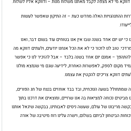
ווקא מי לא מצפה לקבל מאתנו משלוח מנות – ודווקא אליו לשלוח.
ררות ההתנהגויות האלה מחדש כעת – זה התיקון שאפשר לעשות
יעודו.
 כי יש יום אחד בשנה שבו אין אנו בטוחים עוד בשום דבר, ואנו
כי. טוב לנו לזכור כי לא את הכל אנחנו יודעים, ולעתים דווקא מה
נו להתהפך – אמנם יום אחד בשנה בלבד – אבל להזכיר לנו כי אפשר
מיד מקום לספק, לאפשרות האחרת, לידיעה שגם מי שנמצא מולנו
עתים דווקא צריכים להקטין את עצמנו.
ה שמתחולל בשעה הנוכחית, ובד בבד אוחזים בנצח של חג הפורים,
 מביטים נכוחה למציאות בה אנו שרויים, ומוצאים את דרכנו בתוך
קשה מריבונו של עולם, שעשה ניסים לאבותינו, בבקשה שיגאל אותנו
וחות הביטחון לביתם בשלום, וישרה עלינו רוח מיטיבה של אורה