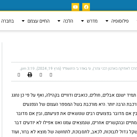
פילוסופיה
מדרש
הלכה
החיים עצמם
בחברה ה
רכז לאתיקה בארגון רבני צהר)
ט׳ באדר ב׳ ה׳תשפ״ד (מרץ 19, 2024)
3:19 pm
 תמיד ישנם אבלים, חולים, כואבים ודוויים בקהילה, ואף על פי כן נחגג
ורכבת הרבה יותר. היא מורכבת בשל המספר העצום של הנפגעים
בין אם מדובר בפצועים רבים שנושאים את פציעתם, ובין אם מדובר
יים ובהקשרים אחרים, שנמצאים עמנו ואנו אפילו לא יודעים דבר
קל גדול לנבוכות, לכאב, לתסבוכת, לתחושה של מוצא לא ברור, ועוד