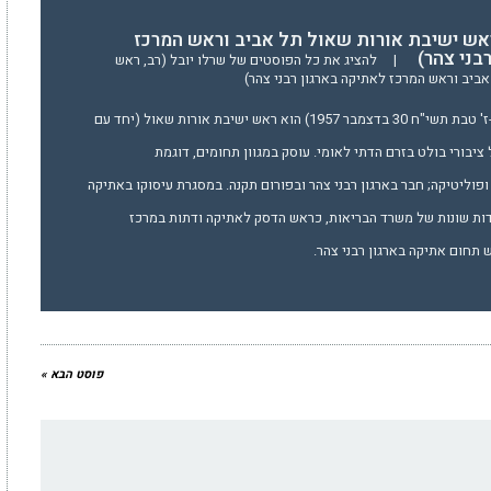
ראש ישיבת אורות שאול תל אביב וראש המרכז
בני צהר)
|
להציג את כל הפוסטים של שרלו יובל (רב, ראש
ביב וראש המרכז לאתיקה בארגון רבני צהר)
הרב יובל שֶרְלוֹ (נולד ב-ז' טבת תשי"ח 30 בדצמבר 1957) הוא ראש ישיבת אורות שאול (יחד עם
 ציבורי בולט בזרם הדתי לאומי. עוסק במגוון תחומים, דוגמת
פוליטיקה; חבר בארגון רבני צהר ובפורום תקנה. במסגרת עיסוקו באתיקה
דות שונות של משרד הבריאות, כראש הדסק לאתיקה ודתות במרכז
תחום אתיקה בארגון רבני צהר.
פוסט הבא »