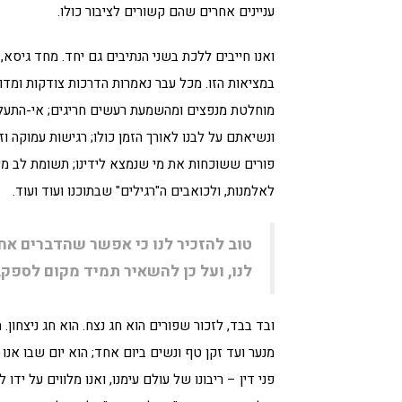
עניינים אחרים שהם קשורים לציבור כולו.
ואנו חייבים ללכת בשני הנתיבים גם יחד. מחד גיסא
במציאות הזו. מכל עבר נאמרות הדרכות צודקות ומדוי
מוחלטת מנפצים ומהשמעת רעשים חריגים; אי-התעל
ונשיאתם על לבנו לאורך הזמן כולו; רגישות עמוקה וז
פורים ששוכחות את מי שנמצא לידינו; תשומת לב מי
לאלמנות, ולכואבים ה"רגילים" שבתוכנו ועוד ועוד.
טוב להזכיר לנו כי אפשר שהדברים א
לנו, ועל כן להשאיר תמיד מקום לספק
ובד בבד, לזכור שפורים הוא חג נצח. הוא חג ניצחו
מנער ועד זקן טף ונשים ביום אחד; הוא יום שבו אנו 
פני דין – ריבונו של עולם עימנו, ואנו מלווים על יד