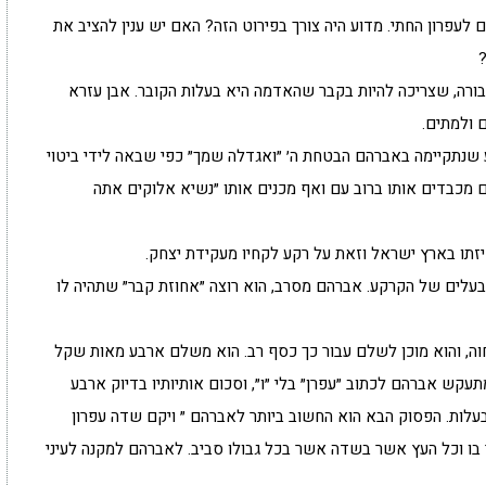
לעפרון החתי. מדוע היה צורך בפירוט הזה? האם יש ענין להציב את
רה, שצריכה להיות בקבר שהאדמה היא בעלות הקובר. אבן עזרא
 ולמתים.
יע שנתקיימה באברהם הבטחת ה׳ ״ואגדלה שמך״ כפי שבאה לידי ביטוי
מכבדים אותו ברוב עם ואף מכנים אותו ״נשיא אלוקים אתה
זתו בארץ ישראל וזאת על רקע לקחיו מעקידת יצחק.
בעלים של הקרקע. אברהם מסרב, הוא רוצה ״אחוזת קבר״ שתהיה לו
, והוא מוכן לשלם עבור כך כסף רב. הוא משלם ארבע מאות שקל
עקש אברהם לכתוב ״עפרן״ בלי ״ו״, וסכום אותיותיו בדיוק ארבע
לות. הפסוק הבא הוא החשוב ביותר לאברהם ״ ויקם שדה עפרון
 וכל העץ אשר בשדה אשר בכל גבולו סביב. לאברהם למקנה לעיני