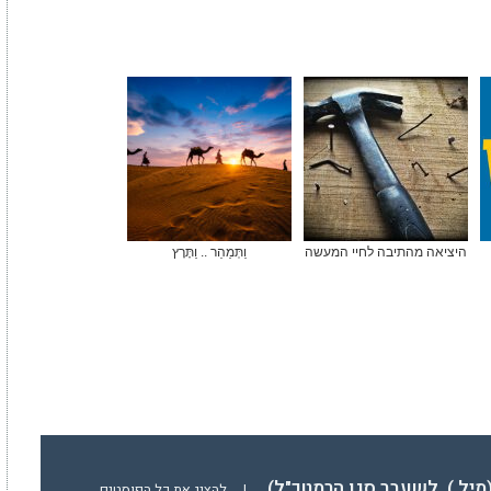
היציאה מהתיבה לחיי המעשה
וַתְּמַהֵר .. וַתָּרָץ
(מיל.), לשעבר סגן הרמטכ"ל)
|
להציג את כל הפוסטים