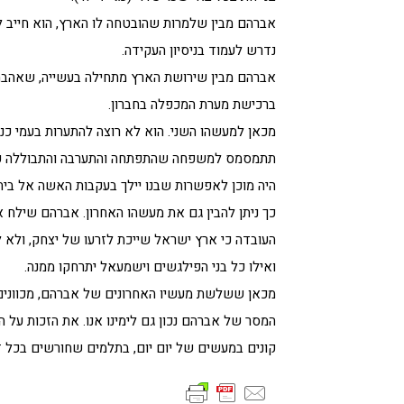
אברהם מבין שלמרות שהובטחה לו הארץ, הוא חייב 
נדרש לעמוד בניסיון העקידה.
אברהם מבין שירושת הארץ מתחילה בעשייה, שאהבת 
ברכישת מערת המכפלה בחברון.
מכאן למעשהו השני. הוא לא רוצה להתערות בעמי כנ
תתמסמס למשפחה שהתפתחה והתערבה והתבוללה עם 
היה מוכן לאפשרות שבנו יילך בעקבות האשה אל בית
כך ניתן להבין גם את מעשהו האחרון. אברהם שילח א
העובדה כי ארץ ישראל שייכת לזרעו של יצחק, ולא ל
ואילו כל בני הפילגשים וישמעאל יתרחקו ממנה.
מכאן ששלשת מעשיו האחרונים של אברהם, מכוונים 
המסר של אברהם נכון גם לימינו אנו. את הזכות על הא
קונים במעשים של יום יום, בתלמים שחורשים בכל דו