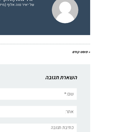
של יאיר נווה אלוף (מי
« פוסט קודם
השארת תגובה
שם:*
אתר:
תגובה