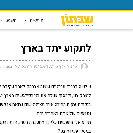
חומשים
משפט
לתקוע יתד בארץ
יאיר נווה אלוף (מיל.), לשעבר סגן הרמטכ"ל
י״ד באב ה׳תש״פ 
שלשה דברים מרכזיים עושה אברהם לאחר עקידת יצ
ליצחק בנו, ולבסוף שולח את בני הפילגשים מארץ 
בנקודת זמן זו התורה אינה מציינת שום נבואה או ק
וטבעיים של אדם באחרית ימיו.
מדוע אלו המעשים עליהם מתעכבת הפרשה ומה הקשר
בניסיון עקידת בנו?