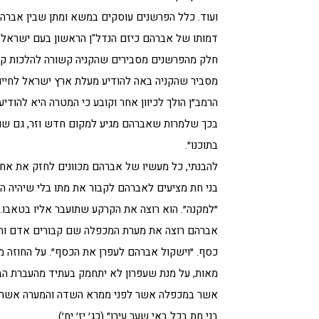
ועוד. כלל הפרשנים עוסקים במשא ומתן שבין אברהם 
דמותו של אברהם כיזם הנדל"ן הראשון בעם ישראל?
חלק מהפרשנים מסבירים שהקניה קשורה להלכות קבו
מסביר שהקניה באה להודיע מעלת ארץ ישראל לחיים
הרמב״ן הולך לכיוון אחר וקובע כי המטרה היא להוד
בכך שלמרות שאברהם מגיע למקום חדש וזר, גם שם 
בתוכנו״.
להבנתי, כל מעשיו של אברהם מכוונים לחזק את אחי
בני חת מציעים לאברהם לקבור את מתו בלי שיהיה ה
״למקנה״. הוא רוצה את הקרקע שתועבר אליו בטאבו.
אברהם רוצה את מערת המכפלה שם קבורים אדם וחוה
כסף. ״וישקול אברהם לעפרן את הכסף״. על החוזה מת
מאות, על מנת שעפרון לא יתחמק בעתיד מהעברת הבע
אשר במכפלה אשר לפני ממרא השדה והמערה אשר בו
בני חת בכל באי שער עירו״ (כג׳ יז׳ יח׳).