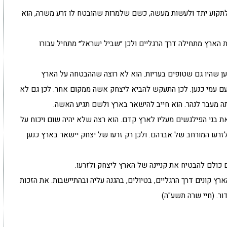
לתקוע יתד ולעשות מעשה, כשם שלמרות שהובטח לו זרע משרה, הוא
הארץ מתחילה דרך הרגליים ולכן ״שביל ישראל״ מתחיל עבורו
ען שהיו גם שטופים בעריות. הוא לא רוצה שההבטחה על הארץ
עמי כנען. לכן התעקש להביא ליצחק אשה ממקום אחר. לכן גם לא
ה מעבר לנהר. הוא חייב להישאר בארץ ולשם תגיע האשה.
ת בני הפילגשים מעליו לארץ קדם. הוא רצה שלא יהיה שום ויכוח על
זרעו המורחב של אברהם. ולכן רק זרעו של יצחק יישאר בארץ כנען
כולם להבטיח את קניינה של הארץ ליצחק ולזרעו.
רץ קונים דרך הרגליים, בטיולים, בהגנה עליה ובהתיישבות. את הזכות
ר. (חיי שרה תשע"ה)