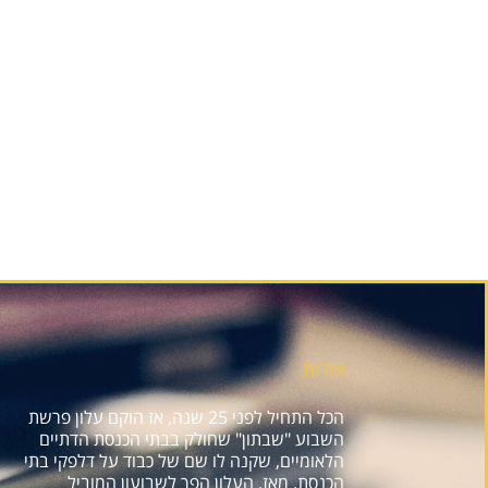
אודות
הכל התחיל לפני 25 שנה, אז הוקם עלון פרשת
השבוע "שבתון" שחולק בבתי הכנסת הדתיים
הלאומיים, שקנה לו שם של כבוד על דלפקי בתי
הכנסת. מאז, העלון הפך לשבועון המוביל