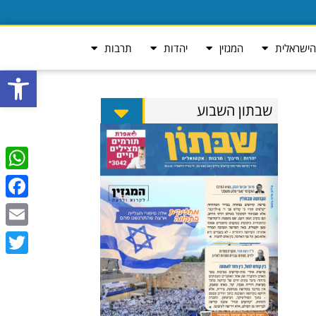
ישראלית
המגזין
יהדות
תרבות
פתח סרגל
שבתון השבוע
tsApp
ebook
Email
Twitter