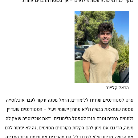
כתף" כמו מי שלא עשה מילואים – אך בשטח הדברים אחרת.
הראל קליינר
פרט לסטודנטים שחזרו ללימודים, הראל מפנה זרקור לעבר אוכלוסייה
נוספת שנמצאת בבעיה וללא פתרון יישומי ויעיל – הסטודנטים שעדיין
נלחמים בחזית וטרם חזרו לספסל הלימודים. "זאת אוכלוסייה שאין לה
מענה, הרי גם אם ניתן להם הקלות בקורסים מסוימים, זה לא יפתור להם
את הבעיה, מכיוון שלא למדו כלל. הם מקריבים את עצמם עבור המדינה