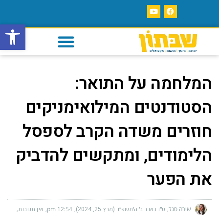
פתח סרגל
המלחמה על התואר:
הסטודנטים המילואימניקים
חוזרים משדה הקרב לספסל
הלימודים, ומתקשים להדביק
את הפער
שירה סגל
ט״ו באדר ב׳ ה׳תשפ״ד (מרץ 25, 2024)
12:54 pm
אין תגובות