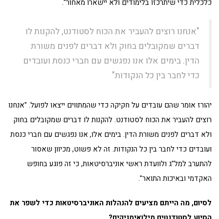
כלכלית כדי שיתרכזו בלימודים ולא יישארו מאחור".
"אנחנו רוצים להעביר את הכוח לסטודנט, להקנות לו
דברים שמקובלים בחוק ולא דברים לפנים משורת
הדין. בימים אלו אנו נפגשים עם חברי כנסת ועובדים
כדי לחבר בין כל הנקודות"
יהורז אומר שהם עובדים על חקיקה כדי שהמתווים ייצאו לפועל. "אנחנו
רוצים להעביר את הכוח לסטודנט. להקנות לו דברים שמקובלים בחוק
ולא דברים לפנים משורת הדין. בימים אלו, אנו נפגשים עם חברי כנסת
ועובדים כדי לחבר בין כל הנקודות. זה לא פשוט, מכיוון שאסור
להתערב למל"ג ולוועדת ראשי אוניברסיטאות, כי זה פוגע בחופש
האקדמי ובאיכות התואר".
לסיום, מה הייתם מציעים להנהלות האוניברסיטאות כדי לשפר את
הסיוע לסטודנטים מילואימניקים?