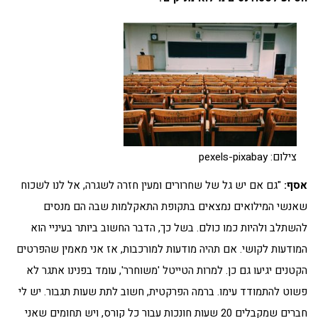
צילום: pexels-pixabay
אסף:
"גם אם יש גל של שחרורים ומעין חזרה לשגרה, אל לנו לשכוח
שאנשי המילואים נמצאים בתקופת התאקלמות שבה הם מנסים
להשתלב ולהיות כמו כולם. בשל כך, הדבר החשוב ביותר בעיניי הוא
המודעות לקושי. אם תהיה מודעות למורכבות, אז אני מאמין שהפרטים
הקטנים יגיעו גם כן. למרות הטייטל 'משוחרר', עומד בפנינו אתגר לא
פשוט להתמודד עימו. ברמה הפרקטית, חשוב לתת שעות תגבור. יש לי
חברים שמקבלים 20 שעות חונכות עבור כל קורס, ויש תחומים שאני