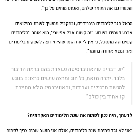
ועכשיו גם את התואר שלהם, ואנחנו מוחים על כך".
הראל חזר ללימודים היברידיים, ובמקביל ממשיך לשרת במילואים
ארבע פעמים בשבוע. "זה קשוח אבל אפשרי", הוא אומר. "הלימודים
קשים וזה מתסכל, כי אין לי את הזמן שהייתי רוצה להשקיע בלימודים
ואני נמצא אחורה בחומר".
"יש דברים שהאוניברסיטה נשארת בהם ברמת הדיבור
בלבד. יתרה מזאת, כל חוג ומרצה עושים כרצונם בנוגע
להגשת תרגילים ועבודות, והאוניברסיטה לא מחייבת
קו אחיד בין כולם"
לדעתך, היה נכון לפתוח את שנת הלימודים האקדמית?
"אני לא נגד פתיחת שנת הלימודים, אולם אני חושב שהיה צריך לפתוח