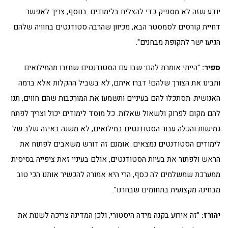
יודע שזה לא מספיק כדי להצליח בלימודים. בנוסף, צריך לאפשר
דחיית קורסים לסמסטר הבא, מכיוון שהרבה סטודנטים בחוויה שלהם
הגיעו ישר לתקופת מבחנים".
ספיר:
"הייתי אומרת להם: שבו עם הסטודנטים שחזרו מהמילואים
ותבינו את הצורך שלהם! דברו איתם, לא בשביל ההקלות אלא ברמה
האנושית. תסתכלו להם בעיניים ותשמעו את המורכבות שהם חווים, תנו
להם מקום לפרוק ולשאול שאלות. כל מוסד לימודים יכול וצריך לפתח
גמישות והכלה עבור הסטודנטים במילואים, לא משנה באיזה שלב של
לימודים הסטודנטים נמצאים. אומנם זה דורש משאבים לפתוח את
הראש ולפתור את בעיות הסטודנטים, אולם בעיניי זאת ציפייה בסיסית
ממערכת שמשלמים לה כסף, הרי היא אמורה להכשיר אותנו הכי טוב
מבחינה מקצועית בתחומים שבחרנו".
יהורז:
"זה אירוע בקנה מידה היסטורי, ולכן המדינה צריכה לשנות את