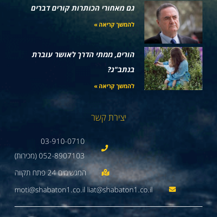
גם מאחורי הכותרות קורים דברים
להמשך קריאה »
הורים, ממתי הדרך לאושר עוברת
בנתב"ג?
להמשך קריאה »
יצירת קשר
03-910-0710
052-8907103 (מכירות)
moti@shabaton1.co.il liat@shabaton1.co.il