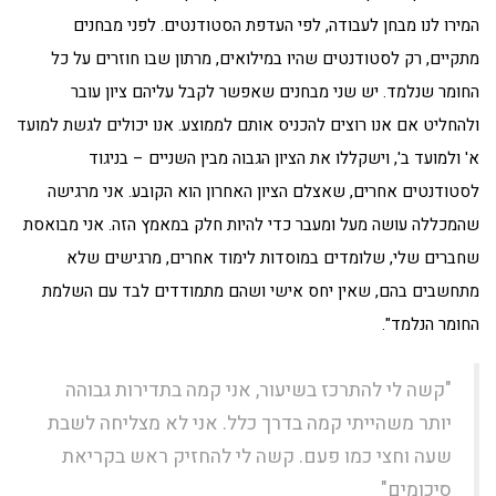
המירו לנו מבחן לעבודה, לפי העדפת הסטודנטים. לפני מבחנים
מתקיים, רק לסטודנטים שהיו במילואים, מרתון שבו חוזרים על כל
החומר שנלמד. יש שני מבחנים שאפשר לקבל עליהם ציון עובר
ולהחליט אם אנו רוצים להכניס אותם לממוצע. אנו יכולים לגשת למועד
א' ולמועד ב', וישקללו את הציון הגבוה מבין השניים – בניגוד
לסטודנטים אחרים, שאצלם הציון האחרון הוא הקובע. אני מרגישה
שהמכללה עושה מעל ומעבר כדי להיות חלק במאמץ הזה. אני מבואסת
שחברים שלי, שלומדים במוסדות לימוד אחרים, מרגישים שלא
מתחשבים בהם, שאין יחס אישי ושהם מתמודדים לבד עם השלמת
החומר הנלמד".
"קשה לי להתרכז בשיעור, אני קמה בתדירות גבוהה
יותר משהייתי קמה בדרך כלל. אני לא מצליחה לשבת
שעה וחצי כמו פעם. קשה לי להחזיק ראש בקריאת
סיכומים"