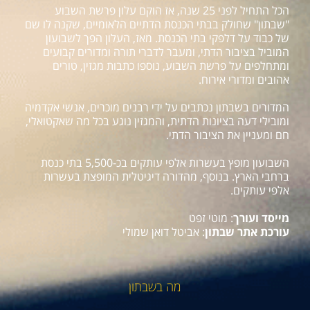
הכל התחיל לפני 25 שנה, אז הוקם עלון פרשת השבוע
"שבתון" שחולק בבתי הכנסת הדתיים הלאומיים, שקנה לו שם
של כבוד על דלפקי בתי הכנסת. מאז, העלון הפך לשבועון
המוביל בציבור הדתי, ומעבר לדברי תורה ומדורים קבועים
ומתחלפים על פרשת השבוע, נוספו כתבות מגזין, טורים
אהובים ומדורי אירוח.
המדורים בשבתון נכתבים על ידי רבנים מוכרים, אנשי אקדמיה
ומובילי דעה בציונות הדתית, והמגזין נוגע בכל מה שאקטואלי,
חם ומעניין את הציבור הדתי.
השבועון מופץ בעשרות אלפי עותקים בכ-5,500 בתי כנסת
ברחבי הארץ. בנוסף, מהדורה דיגיטלית המופצת בעשרות
אלפי עותקים.
מייסד ועורך
: מוטי זפט
עורכת אתר שבתון
: אביטל דואן שמולי
מה בשבתון