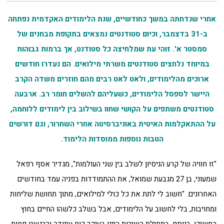
אחרי שנדחתה במשך כחודשיים, שנת הלימודים האקדמית נפתחה
ב-31 בדצמבר, וכיום סטודנטים נמצאים בתקופת מבחנים של
סמסטר א'. זוהי עת שמלחיצה כל סטודנט, אך ברמות גבוהות
במיוחד נלחצים סטודנטים משרתי מילואים. הם נעדרו חודשים
ארוכים מהלימודים, ולאט לאט רבים מהם חוזרים משדה הקרב
היישר לספסל הלימודים, כשעליהם להשלים חומר רב. ארבעה
סטודנטים משתפים על הקושי שחוו בשילוב בין לימודים ללוחמה,
על ההתאקלמות האיטית באוניברסיטה אחרי השחרור, וגם דורשים
הטבות נוספות ממוסדות הלימוד.
"זו חוויה של קרע הניסיון לשלב בין שני העולמות", מגדיר אסף רפאל
שמעוני, בן 27 מגבעת שמואל, את ההתמודדות בפניה עמד בחודשים
האחרונים. "חשוב לי לתת את כל כולי למילואים, מתוך תחושת שליחות
ומחויבות, בלי לחשוב על הלימודים, אבל בשלב כלשהו החיים בחוץ