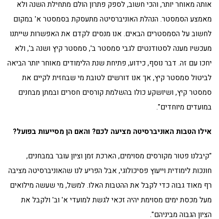
אותה מאוחר יותר, והכי חשוב, לספק פתרון הולם מתחילת השנה ולא
מאמצע הסמסטר. הנהלת האוניברסיטה מתעסקת בסמסטר א' במקום
לחשוב על הסמסטרים הבאים. אנו מנסים לקדם את האפשרות שייתנו
מעכשיו מענה לסטודנטים לגבי סמסטר ב', סמסטר קיץ ושנה ב', ולא
יחכו עם זה. דבר נוסף, כידוע, פתיחת שנת הלימודים מאוחר יותר הביאה
לביטול סמסטר קיץ, אך אנו דורשים לטובת מי שבחזית לקיים את
סמסטר קיץ, ושיושקע כולו בהשלמת קורסים חסרים ובמתן מבחנים
במועדים מיוחדים".
אילו הטבות האוניברסיטה מציעה לכם? והאם הן מסייעות בפועל?
"קיבלנו פטור מקורסים מסוימים, הארכת זמן וציון עובר במבחנים,
חונכות לימודית וייעוץ פסיכולוגי, אבל הפריע לנו שהאוניברסיטה מציבה
רף מאוד גבוה כדי לקבל את ההטבות האלו. למשל, מי שעשה מילואים
מעל מכסת ימים מסוימת יהיה זכאי לגשת למועדי א' וב' ולקבל את
הציון הגבוה מביניהם".