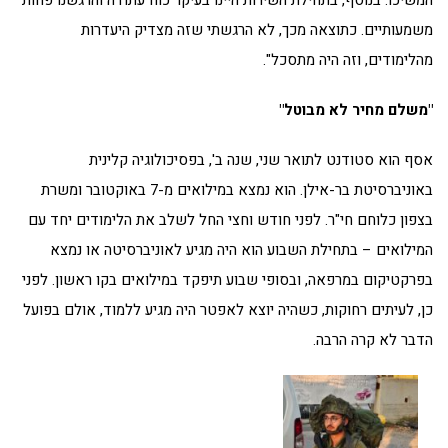
המשיכו. בנוסף, בתחילת השירות היינו בעיקר כוח עתודה והרגשנו פחות
משמעותיים. כתוצאה מכך, לא הרגשתי שזה מצדיק היעדרות
מהלימודים, וזה היה מתסכל".
"משלם מחיר לא מבוטל"
אסף הוא סטודנט לתואר שני, שנה ב', בפסיכולוגיה קלינית
באוניברסיטת בר-אילן. הוא נמצא במילואים מ-7 באוקטובר ומשרת
בצפון כלוחם חי"ר. לפני חודש וחצי החל לשלב את הלימודים יחד עם
המילואים – בתחילת השבוע הוא היה מגיע לאוניברסיטה או נמצא
בפרקטיקום במרפאה, ובסופי שבוע תיפקד במילואים בקו ראשון. לפני
כן, לעיתים רחוקות, כשהיה יוצא לאפטר היה מגיע ללמוד, אולם בפועל
הדבר לא קרה הרבה.