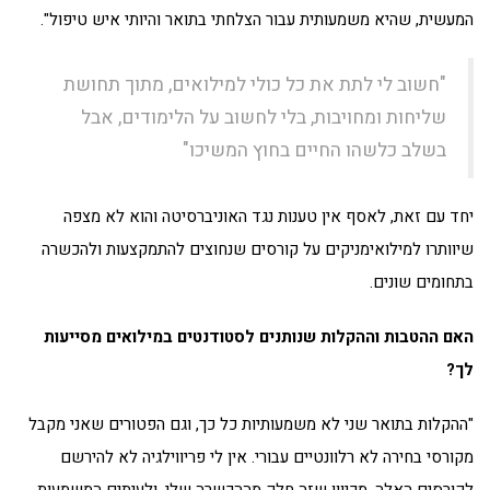
המעשית, שהיא משמעותית עבור הצלחתי בתואר והיותי איש טיפול".
"חשוב לי לתת את כל כולי למילואים, מתוך תחושת
שליחות ומחויבות, בלי לחשוב על הלימודים, אבל
בשלב כלשהו החיים בחוץ המשיכו"
יחד עם זאת, לאסף אין טענות נגד האוניברסיטה והוא לא מצפה
שיוותרו למילואימניקים על קורסים שנחוצים להתמקצעות ולהכשרה
בתחומים שונים.
האם ההטבות וההקלות שנותנים לסטודנטים במילואים מסייעות
לך?
"ההקלות בתואר שני לא משמעותיות כל כך, וגם הפטורים שאני מקבל
מקורסי בחירה לא רלוונטיים עבורי. אין לי פריווילגיה לא להירשם
לקורסים האלה, מכיוון שזה חלק מההכשרה שלי, ולעיתים המשמעות