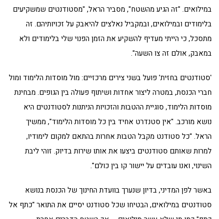
במילואים. "זה הגיע מהשטח", מסביר הראל, "מסטודנטים שמשקיעים
בלימודים ובמילואים, ובמקביל נאלצים להיאבק על זכויותיהם. זה
מתסכל, כי הייתי מעדיף להשקיע את הזמן הפנוי שלי בלימודים ולא
במאבק, אולם זה צו השעה".
'סטודנטים בחזית' פועל בשני צירים מרכזיים: מול מוסדות הלימוד ומול
חברי הכנסת, במטרה ליצור אחדות ושיתוף פעולה בין הגופים. מבחינת
מוסדות הלימוד, סוגיית ההטבות והזכויות הניתנות לסטודנטים היא
נושא מורכב. "אין סטנדרט אחיד בין כל מוסדות הלימוד", ממשיך
הראל. "כל סטודנט מקבל הטבות אחרות בהתאם למקום לימודיו,
למרות שאותם סטודנטים ביצעו את אותו שירות בדיוק. זוהי ליבת
השינוי, ואנו עובדים על יישור קו בין כולם".
באשר לפן המדיני, בדיון שנערך בוועדת החינוך של הכנסת בנושא
סטודנטים במילואים, הבטיחו שכל סטודנט יסיים את התואר "כתף אל