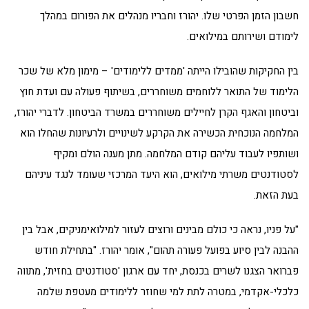
חשבון הזמן הפרטי שלו. יהורז וחבריו מנהלים את הפורום במהלך
לימודם ושירותם במילואים.
בין החקיקות שהובילו הייתה 'ממדים ללימודים' – מימון מלא של שכר
הלימוד של התואר ללוחמים משוחררים, בשיתוף פעולה עם ועדת חוץ
וביטחון והאגף הקרן לחיילים משוחררים במשרד הביטחון. לדברי יהורז,
המלחמה הנוכחית הכשירה את הקרקע לשינויים ולרעיונות שהחלו הוא
ושותפיו לעבוד עליהם קודם המלחמה. מתן מענה הולם ומקיף
לסטודנטים משרתי מילואים, הוא היעד המרכזי שעומד לנגד עיניהם
בעת הזאת.
"על פניו, נראה כי כולם מבינים ורוצים לעזור למילואימניקים, אבל בין
ההבנה לבין סיוע בפועל פעורה תהום", אומר יהורז. "בתחילת חודש
פברואר הצגנו לשרים בכנסת, יחד עם ארגון 'סטודנטים בחזית', מתווה
כלכלי-אקדמי, במטרה לתת למי שחוזר ללימודים מעטפת שלמה