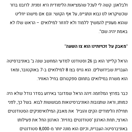
ולבלאגן. קשה לי לעכל שהמציאות הלימודית היא זמנית. לרובנו ברור
שכשיקראו לנו נבוא ונתגייס, על אף הקושי. וגם אם מישהו יחליט
שהוא מעוניין להמשיך ללמוד ולא לחזור למילואים – הראש שלו לא
באמת יהיה שם".
"מאבק על זכויותינו הוא צו השעה"
הראל קליינר הוא בן 26 וסטודנט למדעי המחשב שנה ב' באוניברסיטה
העברית שבירושלים. הוא גויס בצו 8 למילואים ב-7 באוקטובר, ומאז
הוא משרת במילואים בתחום ספקטרום בחיל האוויר.
כבר בפרוץ המלחמה זיהה הראל שמדובר באירוע בסדר גודל שלא היה
כמותו, וראה שתגובות האוניברסיטאות מבוששות לבוא. בשל כך, לפני
תחילת הלימודים הקים והוביל את מאבק המילואימניקים הסטודנטים
הארצי, תחת הארגון 'סטודנטים בחזית'. הארגון החל את פעילותו
באוניברסיטה העברית, וכיום הוא מונה יותר מ-8,000 סטודנטים