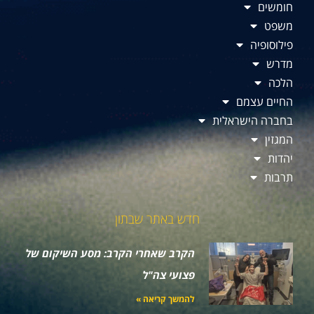
חומשים
משפט
פילוסופיה
מדרש
הלכה
החיים עצמם
בחברה הישראלית
המגזין
יהדות
תרבות
חדש באתר שבתון
הקרב שאחרי הקרב: מסע השיקום של
פצועי צה"ל
להמשך קריאה »