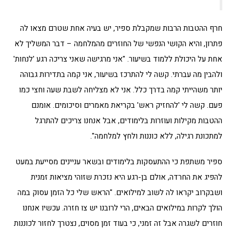
חרף ההטבות הרבות שמקבלת ספיר, יש בעיה אחת שטרם מצאו לה
פתרון, והיא הקושי הנפשי של החוזרים מהמלחמה – דבר המשליך לא
אחת על היכולת ללמוד בשיעור. "אני מרגישה שאני צריכה רגע 'לנחות'
ולהבין מה עברתי. קשה לי להתרכז בשיעור, אני קמה בתדירות גבוהה
יותר משהייתי קמה בדרך כלל. אני לא מצליחה לשבת שעה וחצי כמו
פעם. קשה לי 'להחזיק ראש' בקריאת מאמרים וסיכומים. אומנם
ההטבות מקילות ועוזרות בלימודים, אבל אנחנו צריכים להתרגל
למתכונת רגילה, ללא כוננות ולחץ למלחמה".
ספיר משתפת כי ההתעסקות בלימודים ובשאר עניינים מסייעת במעט
להפיג את החרדה, אולם בן-רגע היא נזכרת שזוהי מציאות זמנית
ושבקרוב יקראו לה לשוב למילואים. "הראש שלי כל הזמן עסוק במה
הולך לקרות במילואים הבאים, הרי לרובנו יש צו חזרה. עכשיו אנחנו
חוזרים לשגרה אבל זה זמני, כי בעוד זמן מסוים, נצטרך לחזור לכוננות