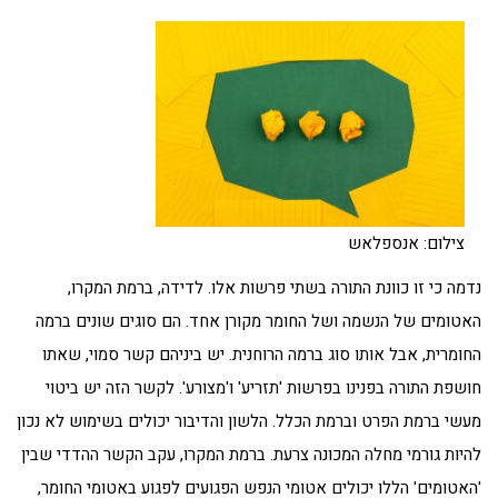
צילום: אנספלאש
נדמה כי זו כוונת התורה בשתי פרשות אלו. לדידה, ברמת המקרו,
האטומים של הנשמה ושל החומר מקורן אחד. הם סוגים שונים ברמה
החומרית, אבל אותו סוג ברמה הרוחנית. יש ביניהם קשר סמוי, שאתו
חושפת התורה בפנינו בפרשות 'תזריע' ו'מצורע'. לקשר הזה יש ביטוי
מעשי ברמת הפרט וברמת הכלל. הלשון והדיבור יכולים בשימוש לא נכון
להיות גורמי מחלה המכונה צרעת. ברמת המקרו, עקב הקשר ההדדי שבין
'האטומים' הללו יכולים אטומי הנפש הפגועים לפגוע באטומי החומר,