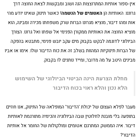
אין-ספור אותיות המתרוצצות הנה ושוב ומבקשות לצאת החוצה דרך
גרוננו. האותיות הן
האטומים של הנשמה
! כאשר תינוק שאינו יודע מהי
אות ומהו דיבור, מוציא מגרונו הברות שרק משפחתו מכירה ומבינה, הוא
מוציא החוצה את האותיות ממקורן הפנימי אל שפתו ואל גרונו. הצורך
הביולוגי לדוגמה לבקש בקבוק מים עקב יובש פנימי, מתבטא בהפקה
של הברות תינוקיות המהוות בשלב זה את כוח הדיבור שלו. אימו או אביו
מבינים היטב על מה מדובר, ומייד נותנים לו בקבוק.
מחלת הצרעת הינה הביטוי הביולוגי של השימוש
הלא נכון והלא ראוי בכוח הדיבור
מעבר לפלא העצום של יכולת 'הדיבור' המופלאה של התינוק, אנו חוזים
בתופעה בלי מובנת לחלוטין שבה הביולוגיה והכימיה מתורגמת לאותיות
דיבור. איה הממשק המתרגם אטומים ומולקולות של החומר אל אותיות
הדיבור?