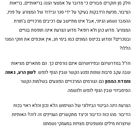
חלק מן חוקרים סבורים כי מדובר על אמצעי הגנה בריאותיים, בריאות
הציבור, מניעת הידבקות בעיקר על ידי סגר ובידוד של המצורע. על פניו,
ההסבר נשמע הגיוני, אבל אינו מתיישב עם רכיבים מרכזיים ב'תורת
המצורע'. מדוע כהן ולא רופא? מדוע הצרעת אינה תופסת בגויים
ובנוכרים? ומדוע בכינוס המונים כמו בימי חג, אין אוכפים את חוקי הסגר
הללו?
חז"ל במדרשיהם ובפירושיהם אינם גורסים כך. הם מתארים מציאות
שבה עקב סיבות שונות נפגע הקשר שבין הגוף לנפש.
לשון הרע, גאווה
וחמדת הממון
הם הגורמים המרכזיים הפוגעים בשלמות הקשר
הסימביוזי שבין הגוף לנפש ולנשמה.
הצרעת הינה הביטוי הביולוגי של השימוש הלא נכון והלא ראוי בכוח
הדיבור. מהו כוח הדיבור וכיצד מתקשרים העניינים זה לזה? האותיות
שיוצרות מילים ומשפטים מצויות במעמקי נשמתנו.