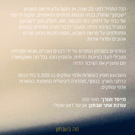
הכל התחיל לפני 25 שנה, אז הוקם עלון פרשת השבוע
"שבתון" שחולק בבתי הכנסת הדתיים הלאומיים, שקנה לו שם
של כבוד על דלפקי בתי הכנסת. מאז, העלון הפך לשבועון
המוביל בציבור הדתי, ומעבר לדברי תורה ומדורים קבועים
ומתחלפים על פרשת השבוע, נוספו כתבות מגזין, טורים
אהובים ומדורי אירוח.
המדורים בשבתון נכתבים על ידי רבנים מוכרים, אנשי אקדמיה
ומובילי דעה בציונות הדתית, והמגזין נוגע בכל מה שאקטואלי,
חם ומעניין את הציבור הדתי.
השבועון מופץ בעשרות אלפי עותקים בכ-5,500 בתי כנסת
ברחבי הארץ. בנוסף, מהדורה דיגיטלית המופצת בעשרות
אלפי עותקים.
מייסד ועורך
: מוטי זפט
עורכת אתר שבתון
: אביטל דואן שמולי
מה בשבתון