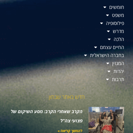
חומשים
משפט
פילוסופיה
מדרש
הלכה
החיים עצמם
בחברה הישראלית
המגזין
יהדות
תרבות
חדש באתר שבתון
הקרב שאחרי הקרב: מסע השיקום של
פצועי צה"ל
להמשך קריאה »