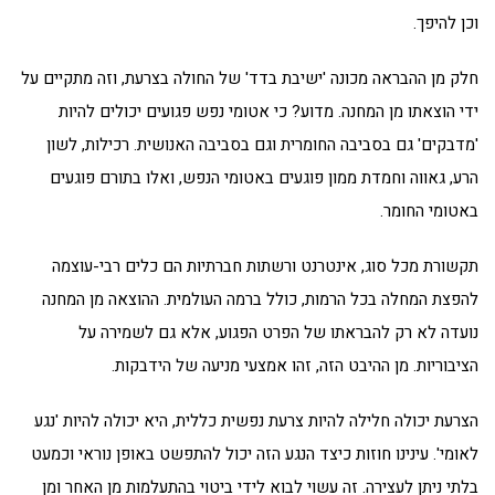
וכן להיפך.
חלק מן ההבראה מכונה 'ישיבת בדד' של החולה בצרעת, וזה מתקיים על
ידי הוצאתו מן המחנה. מדוע? כי אטומי נפש פגועים יכולים להיות
'מדבקים' גם בסביבה החומרית וגם בסביבה האנושית. רכילות, לשון
הרע, גאווה וחמדת ממון פוגעים באטומי הנפש, ואלו בתורם פוגעים
באטומי החומר.
תקשורת מכל סוג, אינטרנט ורשתות חברתיות הם כלים רבי-עוצמה
להפצת המחלה בכל הרמות, כולל ברמה העולמית. ההוצאה מן המחנה
נועדה לא רק להבראתו של הפרט הפגוע, אלא גם לשמירה על
הציבוריות. מן ההיבט הזה, זהו אמצעי מניעה של הידבקות.
הצרעת יכולה חלילה להיות צרעת נפשית כללית, היא יכולה להיות 'נגע
לאומי'. עינינו חוזות כיצד הנגע הזה יכול להתפשט באופן נוראי וכמעט
בלתי ניתן לעצירה. זה עשוי לבוא לידי ביטוי בהתעלמות מן האחר ומן