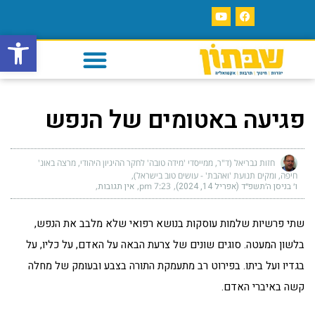
פתח סרגל
פגיעה באטומים של הנפש
חזות גבריאל (ד"ר, ממייסדי 'מידה טובה' לחקר ההיגיון היהודי, מרצה באונ'
חיפה, ומקים תנועת 'ואהבת' - עושים טוב בישראל)
ו׳ בניסן ה׳תשפ״ד (אפריל 14, 2024)
7:23 pm
אין תגובות
שתי פרשיות שלמות עוסקות בנושא רפואי שלא מלבב את הנפש,
בלשון המעטה. סוגים שונים של צרעת הבאה על האדם, על כליו, על
בגדיו ועל ביתו. בפירוט רב מתעמקת התורה בצבע ובעומק של מחלה
קשה באיברי האדם.