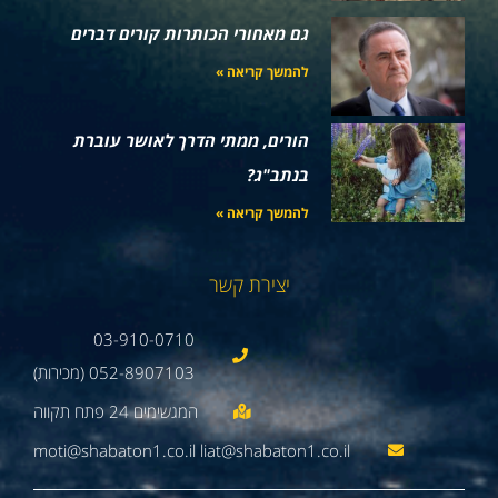
גם מאחורי הכותרות קורים דברים
להמשך קריאה »
הורים, ממתי הדרך לאושר עוברת
בנתב"ג?
להמשך קריאה »
יצירת קשר
03-910-0710
052-8907103 (מכירות)
moti@shabaton1.co.il liat@shabaton1.co.il