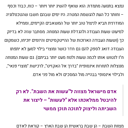
נמצא בתנועה מתמדת. הוא שואף להשיג יותר ויותר – כוח, כבוד וכסף
– וחותר כל העת להגשמת המטרה. היו ימים שבהם חשבו שהטכנולוגיה
המודרנית תביא לניצול טוב יותר של המשאבים הקיימים, וממילא
למיעוט שעות העבודה ולהגדלת שעות המנוחה. מסתבר שזה לא בדיוק
כך (ושעות העבודה הארוכות של ההייטקסיטים והיזמים יוכיחו, כשמקום
העבודה דואג לספק להם גם חדר כושר ומוצרי בילוי למען לא יתפתו
ח"ו לנטוש אותו לכמה שעות ולנוח מעט יותר בביתם). גם שעות המנוחה
מנוצלות לתחרות אינסופית "בדרך אל האקזיט", לרכישת "מוצרי פנאי",
ולבילוי אינסופי בבהייה מול המסכים ולא מול פני אדם.
אדם מישראל מצווה ל"עשות את השבת". לא רק
להיבטל ממלאכתו אלא "לעשות" – ליצור את
השביתה וליצוק לתוכה תוכן ממשי
מצוות השבת – הן שבת בראשית הן שבת הארץ – קוראת לאדם