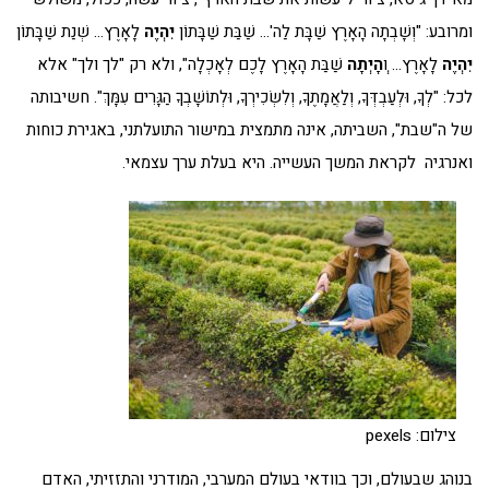
ומרובע: "וְשָׁבְתָה הָאָרֶץ שַׁבָּת לַה'… שַׁבַּת שַׁבָּתוֹן
יִהְיֶה
לָאָרֶץ… שְׁנַת שַׁבָּתוֹן
יִהְיֶה
לָאָרֶץ… ו
ְהָיְתָה
שַׁבַּת הָאָרֶץ לָכֶם לְאָכְלָה", ולא רק "לך ולך" אלא
לכל: "לְךָ, וּלְעַבְדְּךָ, וְלַאֲמָתֶךָ, וְלִשְׂכִירְךָ, וּלְתוֹשָׁבְךָ הַגָּרִים עִמָּךְ". חשיבותה
של ה"שבת", השביתה, אינה מתמצית במישור התועלתני, באגירת כוחות
ואנרגיה לקראת המשך העשייה. היא בעלת ערך עצמאי.
צילום: pexels
בנוהג שבעולם, וכך בוודאי בעולם המערבי, המודרני והתזזיתי, האדם