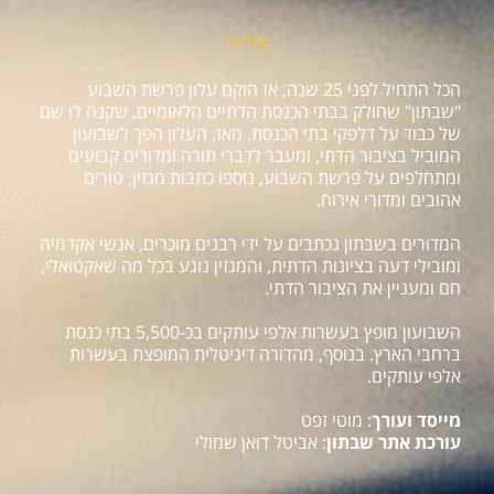
אודות
הכל התחיל לפני 25 שנה, אז הוקם עלון פרשת השבוע
"שבתון" שחולק בבתי הכנסת הדתיים הלאומיים, שקנה לו שם
של כבוד על דלפקי בתי הכנסת. מאז, העלון הפך לשבועון
המוביל בציבור הדתי, ומעבר לדברי תורה ומדורים קבועים
ומתחלפים על פרשת השבוע, נוספו כתבות מגזין, טורים
אהובים ומדורי אירוח.
המדורים בשבתון נכתבים על ידי רבנים מוכרים, אנשי אקדמיה
ומובילי דעה בציונות הדתית, והמגזין נוגע בכל מה שאקטואלי,
חם ומעניין את הציבור הדתי.
השבועון מופץ בעשרות אלפי עותקים בכ-5,500 בתי כנסת
ברחבי הארץ. בנוסף, מהדורה דיגיטלית המופצת בעשרות
אלפי עותקים.
מייסד ועורך
: מוטי זפט
עורכת אתר שבתון
: אביטל דואן שמולי