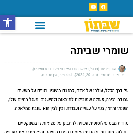
פתח סרגל
שומרי שביתה
הכהן אביעד (פרופ', נשיא המרכז האקדמי שערי מדע ומשפט)
י״ב באייר ה׳תשפ״ד (מאי 20, 2024)
4:41 pm
אין תגובות
על דרך הכלל, עולמו של אדם, כמו גם הישגיו, בנויים על מעשים.
עבודה, יצירה, פעולה שמובילות לתוצאות ולהישגים. מעגל החיים שלו,
השנתי והיומי, בנוי על עשייה ועבודה, ובין לבין הוא שובת ממלאכה.
נקודת מבט פילוסופית עשויה להתבונן על מציאות זו במשקפיים
כפולות, מנוגדות, ולתהות: האומנם העבודה עיקר, והיא מתבטאת בעשייה