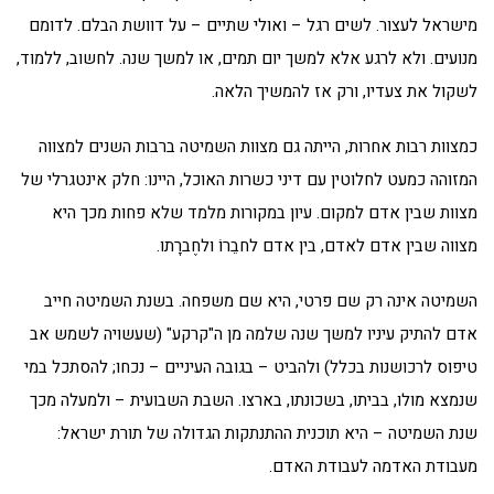
מישראל לעצור. לשים רגל – ואולי שתיים – על דוושת הבלם. לדומם
מנועים. ולא לרגע אלא למשך יום תמים, או למשך שנה. לחשוב, ללמוד,
לשקול את צעדיו, ורק אז להמשיך הלאה.
כמצוות רבות אחרות, הייתה גם מצוות השמיטה ברבות השנים למצווה
המזוהה כמעט לחלוטין עם דיני כשרות האוכל, היינו: חלק אינטגרלי של
מצוות שבין אדם למקום. עיון במקורות מלמד שלא פחות מכך היא
מצווה שבין אדם לאדם, בין אדם לחבֵרוֹ ולחֶברָתו.
השמיטה אינה רק שם פרטי, היא שם משפחה. בשנת השמיטה חייב
אדם להתיק עיניו למשך שנה שלמה מן ה"קרקע" (שעשויה לשמש אב
טיפוס לרכושנות בכלל) ולהביט – בגובה העיניים – נכחו; להסתכל במי
שנמצא מולו, בביתו, בשכונתו, בארצו. השבת השבועית – ולמעלה מכך
שנת השמיטה – היא תוכנית ההתנתקות הגדולה של תורת ישראל:
מעבודת האדמה לעבודת האדם.