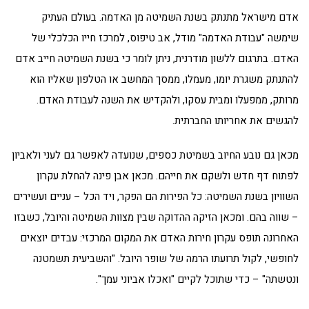
אדם מישראל מתנתק בשנת השמיטה מן האדמה. בעולם העתיק
שימשה "עבודת האדמה" מודל, אב טיפוס, למרכז חייו הכלכלי של
האדם. בתרגום ללשון מודרנית, ניתן לומר כי בשנת השמיטה חייב אדם
להתנתק משגרת יומו, מעמלו, ממסך המחשב או הטלפון שאליו הוא
מרותק, ממפעלו ומבית עסקו, ולהקדיש את השנה לעבודת האדם.
להגשים את אחריותו החברתית.
מכאן גם נובע החיוב בשמיטת כספים, שנועדה לאפשר גם לעני ולאביון
לפתוח דף חדש ולשקם את חייהם. מכאן אבן פינה להחלת עקרון
השוויון בשנת השמיטה: כל הפירות הם הפקר, ויד הכל – עניים ועשירים
– שווה בהם. ומכאן הזיקה ההדוקה שבין מצוות השמיטה והיובל, כשבזו
האחרונה תופס עקרון חירות האדם את המקום המרכזי: עבדים יוצאים
לחופשי, לקול תרועתו הרמה של שופר היובל. "והשביעית תשמטנה
ונטשתה" – כדי שתוכל לקיים "ואכלו אביוני עמך".