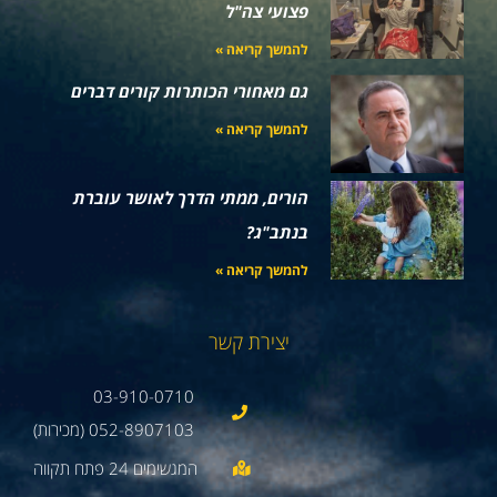
פצועי צה"ל
להמשך קריאה »
גם מאחורי הכותרות קורים דברים
להמשך קריאה »
הורים, ממתי הדרך לאושר עוברת
בנתב"ג?
להמשך קריאה »
יצירת קשר
03-910-0710
052-8907103 (מכירות)