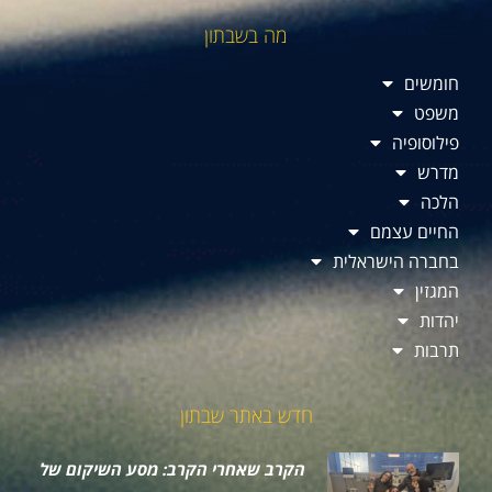
מה בשבתון
חומשים
משפט
פילוסופיה
מדרש
הלכה
החיים עצמם
בחברה הישראלית
המגזין
יהדות
תרבות
חדש באתר שבתון
הקרב שאחרי הקרב: מסע השיקום של