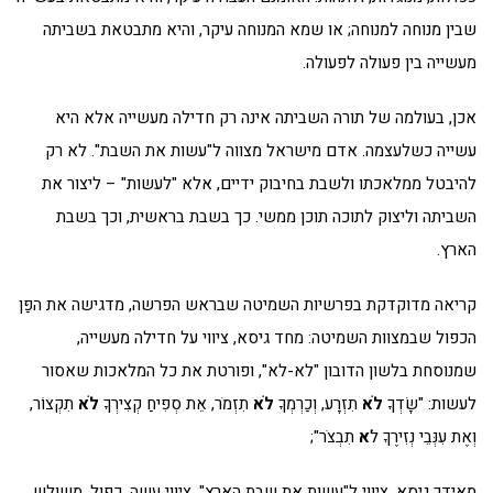
שבין מנוחה למנוחה; או שמא המנוחה עיקר, והיא מתבטאת בשביתה
מעשייה בין פעולה לפעולה.
אכן, בעולמה של תורה השביתה אינה רק חדילה מעשייה אלא היא
עשייה כשלעצמה. אדם מישראל מצווה ל"עשות את השבת". לא רק
להיבטל ממלאכתו ולשבת בחיבוק ידיים, אלא "לעשות" – ליצור את
השביתה וליצוק לתוכה תוכן ממשי. כך בשבת בראשית, וכך בשבת
הארץ.
קריאה מדוקדקת בפרשיות השמיטה שבראש הפרשה, מדגישה את הפַּן
הכפול שבמצוות השמיטה: מחד גיסא, ציווי על חדילה מעשייה,
שמנוסחת בלשון הדובון "לא-לא", ופורטת את כל המלאכות שאסור
לעשות: "שָׂדְךָ
לֹא
תִזְרָע, וְכַרְמְךָ
לֹא
תִזְמֹר, אֵת סְפִיחַ קְצִירְךָ
לֹא
תִקְצוֹר,
וְאֶת עִנְּבֵי נְזִירֶךָ ל
ֹא
תִבְצֹר";
מאידך גיסא, ציווי ל"עשות את שבת הארץ", ציווי עשה, כפול, משולש