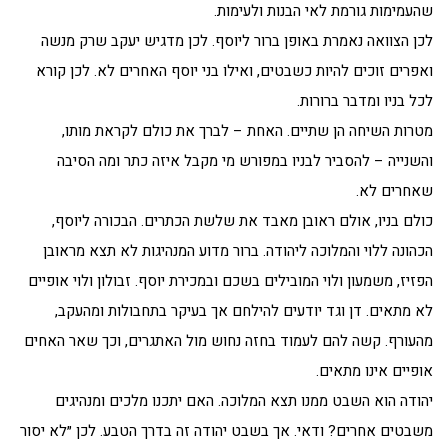
שהעמימות גורמת לאי הבנות ולעימות.
לכן הצוואה נאמרת באופן ברור ליוסף. לכן מדגיש יעקב שרק מנשה
ואפרים זוכים להיות כשבטים, ואילו בני יוסף האחרים לא. לכן קורא
לכל בניו ומדבר ברורות.
מטרות השיחה הן שתיים. האחת – לברך את כולם לקראת מותו,
והשנייה – להסביר לבניו במפורש מי מקבל איזה כתר ומה הסיבה
שאחרים לא.
כולם בניו, אולם ראובן מאבד את שלשת הכתרים. הבכורה ליוסף,
הכהונה ללוי והמלוכה ליהודה. ברור מדוע המנהיגות לא תצא מראובן
הפזיז, משמעון ולוי המובילים בשכם ובמכירת יוסף. זבולון ולוי אופיים
לא מתאים. דן וגד יודעים להילחם אך בעיקר בתחבולות ומהעקב,
מהעורף. קשה להם לעמוד בחזה נחוש מול האתגרים, וכך שאר האחים
אופיים אינו מתאים.
יהודה הוא השבט ממנו תצא המלוכה. האם יתכנו מלכים ומנהיגים
משבטים אחרים? ודאי. אך בשבט יהודה זה בדרך הטבע. לכן ״לא יסור