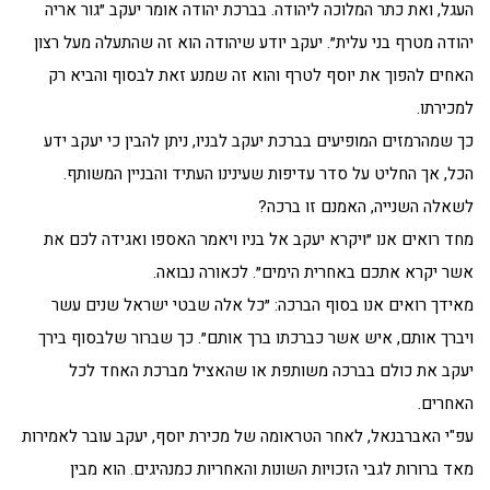
העגל, ואת כתר המלוכה ליהודה. בברכת יהודה אומר יעקב ״גור אריה
יהודה מטרף בני עלית״. יעקב יודע שיהודה הוא זה שהתעלה מעל רצון
האחים להפוך את יוסף לטרף והוא זה שמנע זאת לבסוף והביא רק
למכירתו.
כך שמהרמזים המופיעים בברכת יעקב לבניו, ניתן להבין כי יעקב ידע
הכל, אך החליט על סדר עדיפות שעינינו העתיד והבניין המשותף.
לשאלה השנייה, האמנם זו ברכה?
מחד רואים אנו ״ויקרא יעקב אל בניו ויאמר האספו ואגידה לכם את
אשר יקרא אתכם באחרית הימים״. לכאורה נבואה.
מאידך רואים אנו בסוף הברכה: ״כל אלה שבטי ישראל שנים עשר
ויברך אותם, איש אשר כברכתו ברך אותם״. כך שברור שלבסוף בירך
יעקב את כולם בברכה משותפת או שהאציל מברכת האחד לכל
האחרים.
עפ"י האברבנאל, לאחר הטראומה של מכירת יוסף, יעקב עובר לאמירות
מאד ברורות לגבי הזכויות השונות והאחריות כמנהיגים. הוא מבין