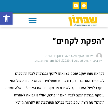
פתח סרגל
״הפקת לקחים״
יאיר נווה אלוף (מיל.), לשעבר סגן הרמטכ"ל
י״ד באב ה׳תש״פ (אוגוסט 4, 2020)
4:06 pm
אין תגובות
לקראת מותו יעקב עוסק בצוואתו ליוסף ובברכות לבניו ההופכים
לשבטים. האם גם בנקודת זמן זו מתעלמים מהחטא הנורא של אחי
יוסף כלפיו? האם יעקב לא ידע עד סוף ימיו את האמת? שאלה נוספת
עוסקת בברכת יעקב לבניו. האם זו ברכה, ואולי זו נבואה לאחרית
הימים? מה רוצה יעקב מבניו בברכה המורכבת הזו לקראת מותו?.