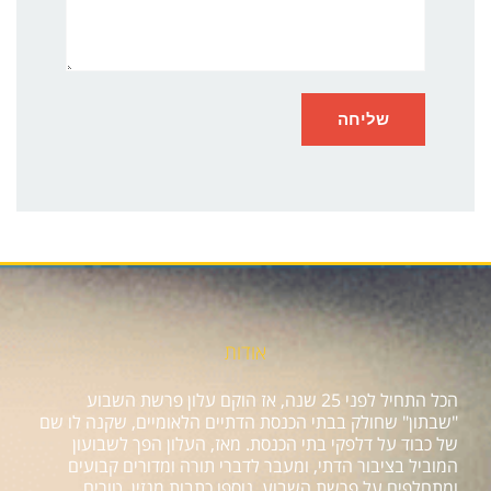
אודות
הכל התחיל לפני 25 שנה, אז הוקם עלון פרשת השבוע
"שבתון" שחולק בבתי הכנסת הדתיים הלאומיים, שקנה לו שם
של כבוד על דלפקי בתי הכנסת. מאז, העלון הפך לשבועון
המוביל בציבור הדתי, ומעבר לדברי תורה ומדורים קבועים
ומתחלפים על פרשת השבוע, נוספו כתבות מגזין, טורים