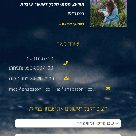
הורים, ממתי הדרך לאושר עוברת
בנתב"ג?
להמשך קריאה »
יצירת קשר
03-910-0710
052-8907103 (מכירות)
moti@shabaton1.co.il liat@shabaton1.co.il
רוצים לקבל ראשונים את שבתון במייל?