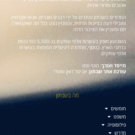
אהובים ומדורי אירוח.
המדורים בשבתון נכתבים על ידי רבנים מוכרים, אנשי אקדמיה
ומובילי דעה בציונות הדתית, והמגזין נוגע בכל מה שאקטואלי,
חם ומעניין את הציבור הדתי.
השבועון מופץ בעשרות אלפי עותקים בכ-5,500 בתי כנסת
ברחבי הארץ. בנוסף, מהדורה דיגיטלית המופצת בעשרות
אלפי עותקים.
מייסד ועורך
: מוטי זפט
עורכת אתר שבתון
: אביטל דואן שמולי
מה בשבתון
חומשים
משפט
פילוסופיה
מדרש