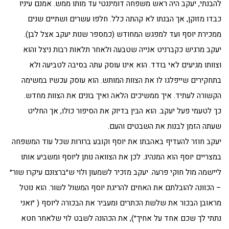
להבנתי, יעקב היה ראש משפחה דומיננטי עד מותו ממש. אמנם עיניו
כבדו מזוקן, אך הבנתו לא קהתה כלל. חלפו עשרים ושתיים שנים
ממכירת יוסף ועד למפגש המחודש (כמספר שנות יעקב אצל לבן).
יעקב מרגיש כקברניט אנייה שטבעה ולאחר תלאות רבות ניצל והוא
וצוותו מגיעים לאי בודד. הוא אינו עוסק עתה בסיבה לטביעה ולא
בתחקירים שייפלגו לו את הצוות המותש. הוא עוסק עכשיו במשימה
הקשורה לעתיד. איך ממשיכים הלאה ואיך בונים את הצוות מחדש.
כך לטעמי פעל יעקב. הוא הבין בדיוק את הסיפור כולו, אך החליט
שעתה הזמן לבנות את השבטים והעם.
יעקב חוזר להעדיף באהבתו את יוסף וקובע ברורות שכל עוד המשפחה
במצריים יוסף הוא המנהיג. לכן את הצוואה נותן ליוסף ומשביע אותו
ליישמה מול חוקי פרעה. יעקב מזכיר לשמעון ולוי ש״ברצונם עיקרו שור״
– הכוונה להובלתם את האחים להריגת יוסף המשול לשור. הוא נוטל
מראובן הבכור את שלשת הכתרים ומעביר את הבכורה ליוסף ( ״ואני
נתתי לך שכם אחד על אחיך״), את הכהונה לשבט לוי שלאחר חטא