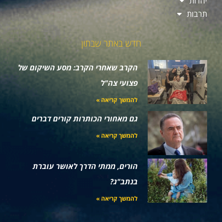
יהדות
תרבות
חדש באתר שבתון
הקרב שאחרי הקרב: מסע השיקום של
פצועי צה"ל
להמשך קריאה »
גם מאחורי הכותרות קורים דברים
להמשך קריאה »
הורים, ממתי הדרך לאושר עוברת
בנתב"ג?
להמשך קריאה »