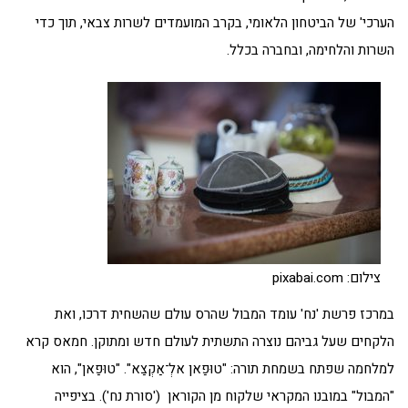
הערכי' של הביטחון הלאומי, בקרב המועמדים לשרות צבאי, תוך כדי
השרות והלחימה, ובחברה בכלל.
צילום: pixabai.com
במרכז פרשת 'נח' עומד המבול שהרס עולם שהשחית דרכו, ואת
הלקחים שעל גביהם נוצרה התשתית לעולם חדש ומתוקן. חמאס קרא
למלחמה שפתח בשמחת תורה: "טוּפַאן אלְ־אַקְצַא". "טוּפַאן", הוא
"המבול" במובנו המקראי שלקוח מן הקוראן ('סורת נח'). בציפייה