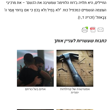
החיילים, היא תלויה ב'רוח הלחימה' שמשיבה את ה'גשם' – את מרכיבי
העוצמה הגשמיים כמכפיל כוח. "לֹא בְחַיִל וְלֹא בְכֹחַ כִּי אִם בְּרוּחִי אָמַר ה'
צְבָאוֹת" (זכריה ד, ו).
כתבות שעשויות לעניין אותך
אסטרטגיה של קהילתיות
אחים בעל כורחם
יחודית