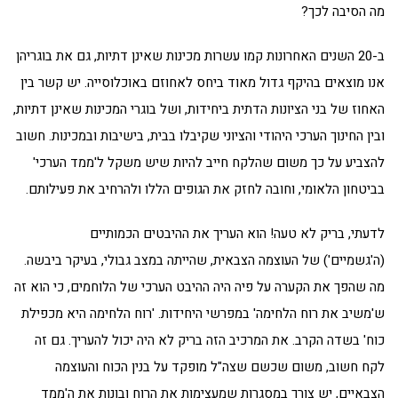
מה הסיבה לכך?
ב-20 השנים האחרונות קמו עשרות מכינות שאינן דתיות, גם את בוגריהן
אנו מוצאים בהיקף גדול מאוד ביחס לאחוזם באוכלוסייה. יש קשר בין
האחוז של בני הציונות הדתית ביחידות, ושל בוגרי המכינות שאינן דתיות,
ובין החינוך הערכי היהודי והציוני שקיבלו בבית, בישיבות ובמכינות. חשוב
להצביע על כך משום שהלקח חייב להיות שיש משקל ל'ממד הערכי'
בביטחון הלאומי, וחובה לחזק את הגופים הללו ולהרחיב את פעילותם.
לדעתי, בריק לא טעה! הוא העריך את ההיבטים הכמותיים
(ה'גשמיים') של העוצמה הצבאית, שהייתה במצב גבולי, בעיקר ביבשה.
מה שהפך את הקערה על פיה היה ההיבט הערכי של הלוחמים, כי הוא זה
ש'משיב את רוח הלחימה' במפרשי היחידות. 'רוח הלחימה היא מכפילת
כוח' בשדה הקרב. את המרכיב הזה בריק לא היה יכול להעריך. גם זה
לקח חשוב, משום שכשם שצה"ל מופקד על בנין הכוח והעוצמה
הצבאיים, יש צורך במסגרות שמעצימות את הרוח ובונות את ה'ממד