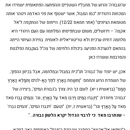
ש'הגבורה' והרוע של מחבליו השטניים וההפתעה הפתאומית ישמידו את
הנוכחות היהודית "כמו המבול, אשר ישטוף את פני האדמה ויטהר אותה
מטומאת הציונים" (אתר חמאס 12/22). הייחוס של ההתקפה ל'אל
אקצה' – וירושלים, משום שבתפיסתו המלחמה עם העם היהודי היא
מלחמה דתית-ערכית ולא טריטוריאלית-לאומית. בחירת העיתוי הייתה
בהתאם להערכת הפגיעה ביכולת הלחימה של צה"ל בעקבות הפלגנות
והסרבנות ששררו כאן.
אכן, יש יסוד של 'גבורה' תנ"כית במבול ובמלחמה, אבל בכיוון ההפוך,
של השמדת הרוע והחמס: "וַתִּשָּׁחֵת הָאָרֶץ לִפְנֵי הָאֱ-לֹהִים וַתִּמָּלֵא הָאָרֶץ
חָמָס" (בראשית ו יא). לשם כך היה צורך ב'גבורת המים', ביצירה של
'גבורה' מיוחדת: "וַיִּגְבְּרוּ הַמַּיִם וַיִּרְבּוּ מְאֹד עַל הָאָרֶץ, וגו'. וְהַמַּיִם גָּבְרוּ מְאֹד
מְאֹד עַל הָאָרֶץ וגו'" (בראשית ז, יח). "וטעם: 'ויגברו המים', 'והמים גברו'
–
שנתרבו מאד
.
כי לרבוי הגדול יקרא הלשון גבורה.
..".
ב"טוּפַאן אלְ־אַקְצַא" הסתבר שגבורת ה'מבול' האמיתית באה דווקא