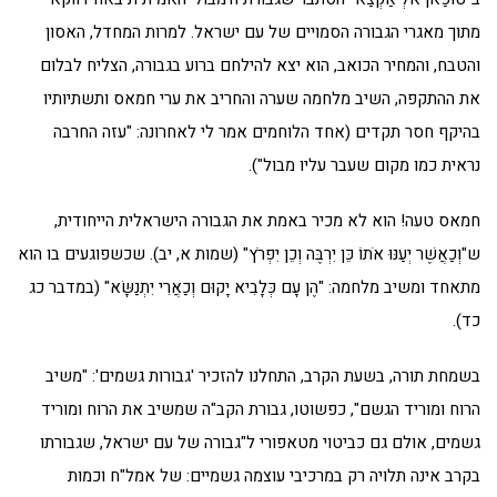
מתוך מאגרי הגבורה הסמויים של עם ישראל. למרות המחדל, האסון
והטבח, והמחיר הכואב, הוא יצא להילחם ברוע בגבורה, הצליח לבלום
את ההתקפה, השיב מלחמה שערה והחריב את ערי חמאס ותשתיותיו
בהיקף חסר תקדים (אחד הלוחמים אמר לי לאחרונה: "עזה החרבה
נראית כמו מקום שעבר עליו מבול").
חמאס טעה! הוא לא מכיר באמת את הגבורה הישראלית הייחודית,
ש"וְכַאֲשֶׁר יְעַנּוּ אֹתוֹ כֵּן יִרְבֶּה וְכֵן יִפְרֹץ" (שמות א, יב). שכשפוגעים בו הוא
מתאחד ומשיב מלחמה: "הֶן עָם כְּלָבִיא יָקוּם וְכַאֲרִי יִתְנַשָּׂא" (במדבר כג
כד).
בשמחת תורה, בשעת הקרב, התחלנו להזכיר 'גבורות גשמים': "משיב
הרוח ומוריד הגשם", כפשוטו, גבורת הקב"ה שמשיב את הרוח ומוריד
גשמים, אולם גם כביטוי מטאפורי ל"גבורה של עם ישראל, שגבורתו
בקרב אינה תלויה רק במרכיבי עוצמה גשמיים: של אמל"ח וכמות