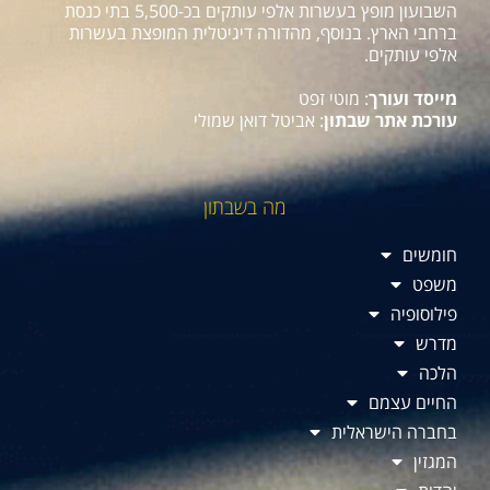
השבועון מופץ בעשרות אלפי עותקים בכ-5,500 בתי כנסת
ברחבי הארץ. בנוסף, מהדורה דיגיטלית המופצת בעשרות
אלפי עותקים.
מייסד ועורך
: מוטי זפט
עורכת אתר שבתון
: אביטל דואן שמולי
מה בשבתון
חומשים
משפט
פילוסופיה
מדרש
הלכה
החיים עצמם
בחברה הישראלית
המגזין