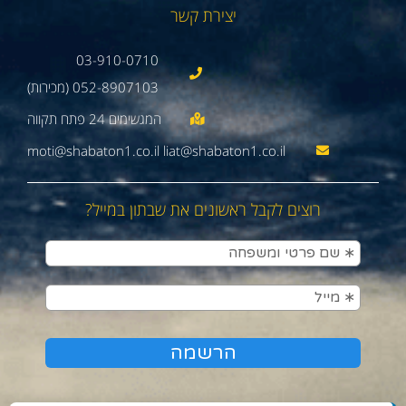
יצירת קשר
03-910-0710
052-8907103 (מכירות)
moti@shabaton1.co.il liat@shabaton1.co.il
רוצים לקבל ראשונים את שבתון במייל?