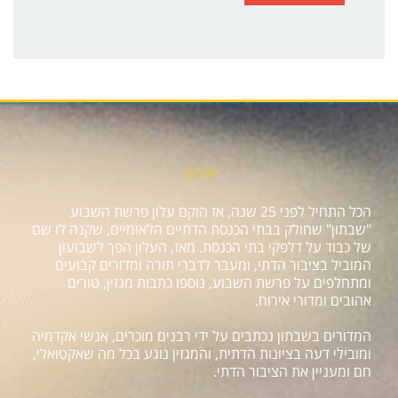
אודות
הכל התחיל לפני 25 שנה, אז הוקם עלון פרשת השבוע
"שבתון" שחולק בבתי הכנסת הדתיים הלאומיים, שקנה לו שם
של כבוד על דלפקי בתי הכנסת. מאז, העלון הפך לשבועון
המוביל בציבור הדתי, ומעבר לדברי תורה ומדורים קבועים
ומתחלפים על פרשת השבוע, נוספו כתבות מגזין, טורים
אהובים ומדורי אירוח.
המדורים בשבתון נכתבים על ידי רבנים מוכרים, אנשי אקדמיה
ומובילי דעה בציונות הדתית, והמגזין נוגע בכל מה שאקטואלי,
חם ומעניין את הציבור הדתי.