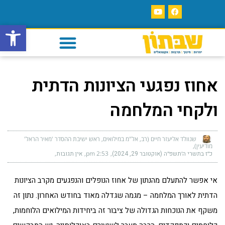
פתח סרגל
אחוז נפגעי הציונות הדתית
ולקחי המלחמה
שנוולד אליעזר חיים (רב, אל"מ במילואים, ראש ישיבת ההסדר 'מאיר הראל'
מודיעין)
כ״ז בתשרי ה׳תשפ״ה (אוקטובר 29, 2024)
2:53 pm
אין תגובות
אי אפשר להתעלם מהנתון של אחוז הנופלים והנפגעים מקרב הציונות
הדתית לאורך המלחמה – מגמה שגדלה מאוד בחודש האחרון. נתון זה
משקף את הנוכחות הגדולה של ציבור זה ביחידות המילואים הלוחמות,