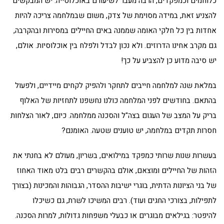
כלוחמים וכמפקדים, הרבה מעבר לשיעורם באוכלוסייה. יש המבקשים
להצניע זאת, במידה מסוימת של צדק, משום שבמלחמה צריכה להיות
אחדות בין כל חלקי האומה שממנה באים החיילים במסירות ובהקרבה,
גם מקרב אחינו הדרוזים. ולא נכון לבדל ולפלח בין אוכלוסיות. אולם,
יש סיבה מדוע כן להצביע על כך!
במלאת שנה למלחמה חייבים לתחקר ולהפיק לקחים מיידיים, ולפעול
בהתאם. בחודשים לפני המלחמה כולנו נחשפנו לתחזיות של האלוף
בריק על המצב של העגום בצה"ל והסכנה ממלחמה. כיום, לאור הצלחות
חסרות תקדים במלחמה, יש טוענים שטעה. האומנם?
בעשרות שנות שרותי כמפקד במילואים, בשריון, מעולם לא בחנתי את
הזהות של החיילים ומוצאם, אולם בהקשרים רבים בלט מאוד האחוז
של בני הציונות הדתית, בוגרי ישיבות ההסדר, הגבוהות והמכינות (בצורך
לתפילות, בצורכי החגים ועוד). רבים המשיכו לשרת, גם כשיכלו
להיפטר: בגילאים מבוגרים או כבעלי משפחות גדולות, למרות הסכנה.