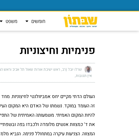
חומשים
משפט
פנימיות וחיצוניות
שרלו יובל (רב, ראש ישיבת אורות שאול תל אביב וראש המ
אין תגובות
העולם הדתי מקיים יחס אמביוולנטי לחיצוניות. מחד ג
זה העומד במוקד. נשמתו של האדם היא המקום העיקר
להיות המקום האמיתי. משמעותה האמיתית של התפילה
את ד' כמצוות אנשים מלומדה ולכבדו בפה ובשפתיי
המצווה. הצניעות עיקרה במתחולל פנימה. הנביא מלמד