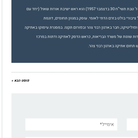
הרב יובל שֶרְלוֹ (נולד ב-ז' טבת תשי"ח 30 בדצמבר 1957) הוא ראש ישיבת אורות שאול (יחד עם
 ציבורי בולט בזרם הדתי לאומי. עוסק במגוון תחומים, דוגמת
פוליטיקה; חבר בארגון רבני צהר ובפורום תקנה. במסגרת עיסוקו באתיקה
דות שונות של משרד הבריאות, כראש הדסק לאתיקה ודתות במרכז
תחום אתיקה בארגון רבני צהר.
פוסט הבא »
אימייל*