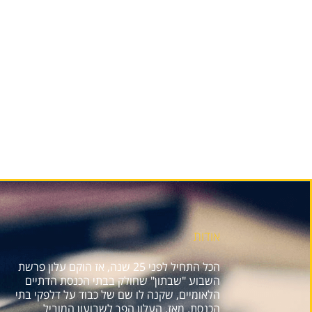
אודות
הכל התחיל לפני 25 שנה, אז הוקם עלון פרשת
השבוע "שבתון" שחולק בבתי הכנסת הדתיים
הלאומיים, שקנה לו שם של כבוד על דלפקי בתי
הכנסת. מאז, העלון הפך לשבועון המוביל