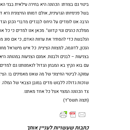
ביטוי גם בצורתו. הכהונה היא בחירה עילאית בבני 
בשל פנימיותו הגרעינית, אולם דמותו החיצונית היא ד
הרבה אנו לומדים על היחס לבגדים מדברי הכהן הגדול
ממלכת כהנים וגוי קדוש". מכאן אנו למדים כי כל אח
הנלבשת כדי להסתיר את ערוות האדם, כי אם סוג מס
הנכון, לדוגמה, למצוות הציצית. כל איש מישראל מחו
בצניעות – לבנים ולבנות. אמנם הצניעות במהותה היא ת
עם בוא הקיץ בא המבחן הגדול לנאמנותנו גם למדים
עמוקה לביטוי החיצוני של מה שאנו מאמינים בו. הצ
שזכות גדולה ללבוש מדים במובן הצבאי של המלה. ש
צד הכהונה המצוי אצל כל אחד מאתנו.
(תצוה תשס"ד)
כתבות שעשויות לעניין אותך