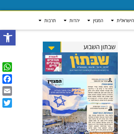
ישראלית
המגזין
יהדות
תרבות
פתח סרגל
שבתון השבוע
tsApp
ebook
Email
Twitter