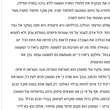
אה אף מבקרת את תלמוד התורה הנעשה ללא ברכה בתורה תחילה,
מלמדת על היחס המוטעה לתלמוד תורה. אין מוקד תלמוד התורה מצוי
ורש המהותי של היחס לתורה.
לם החיצוני. ההלכה בכללותה היא חיצונית. היא פונה בעיקר אל הצד
מי. יכול אדם לעבור על פני עשרות סימנים בשולחן ערוך ולא למצוא
טאת ההלכה את העובדה שאין לראות בלב פנימה את חזות הכל. יש
 בשאלה מפני מה יש חשיבות גם למעשה. חלקם ביארו כי המעשה
בבות", וחלקם ביארו כי יש משמעות גם למעשה עצמו. בכך אנו
תו החיצונית.
צמתו. עיקרו של המשכן הוא השראת השכינה שבו. השראה זו אינה
כן" מלמד הכתוב, ובכך הוא מורה כי אין המשכן פרוץ לעין כל, והשראת
 יכול כל אדם לחזות בגילוי האלוקי. רק פעם אחת בשנה פוקד הכהן
משרת. אף על פי כן אנו מוצאים עיסוק נרחב בחיצוניות של המשכן.
הונה, וחלק גדול ממנה מוקדש לעיסוק בבגדי הכהן הגדול. בכך
ינו – המשכן הוא מקום פנימי עמוק ומיוחד, אולם הוא בא לידי