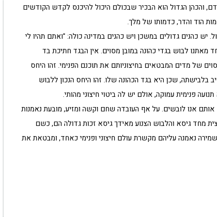
האדם, והכהן הגדול הוא הבכיר שבכולם היכול להיכנס לקדש הקודשים
מות הוד והדר, כדמותו של מלך.
. יש כהנים גדולים במשכן ויש כהנים במדינה כולה: "ואתם תהיו לי
ד מאתנו לבוש בגדי כהונה במובן מסוים. אין הבגד חתיכת בד
וים של מדים המבטאים בחיצוניותם את תוכנם הפנימי. זהו היחס
יב בלבישתה, שכן היא בגד הכהונה שלו. זהו היחס הנכון ללבוש
נועה פנימית עמוקה, אולם יש לה ביטוי חיצוני מהותי.
 אותם אנו לובשים. על אף העובדה שחם וקשה ומזיע, מובעת נאמנות
יצית מחד גיסא והלבוש הצנוע מאידך גיסא זכות גדולה הם, כשם
מירה נאמנה עליהם מקשרת עולם חיצוני ופנימי כאחד, ומבטאת את