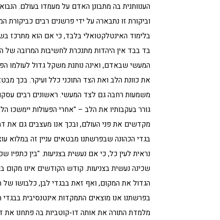
הענוותנית בה מתבונן האדם על מעמדו בעולם. הנבו
וביקורת זו נתבארה על ידי פרשנים רבים כביקורת ה
בלימוד האינטלקטואלי בלבד, כי אם הוא מתרכז בש
בד בבד אין היהדות מתנכרת לחשיבות המרובה של העו
המעשי שבאדם, ואינה נותנת משקל גדול לעולמו הפני
את כוונת הלב ואת הצד התוכני כלל ועיקר. בכך מב
משמעות רחבה גם לצד המעשי. ראשונים רבים עסקו
גורר בעקבותיו את הלב – "אחרי הפעולות יימשכו הל
מקדשים את פני העולם, ובכך אנו מעצבים גם את דמו
בגדי הכהונה שבפרשתנו מבטאים עניין זה במלוא עו
נראית לעין כל, כי אם נעשית בצניעות. "בין כתפיו ש
שכינה נעשית בצניעות. קודש הקודשים אינו מקום בו
הגדול את המקום, ואף זאת בבגדי לבן, כלבושו של ה
בפרשתנו אנו מוצאים התמקדות אינטנסיבית בבגדי הכ
מלמדת התורה את אותה דו-קוטביות בה פתחנו את דבר