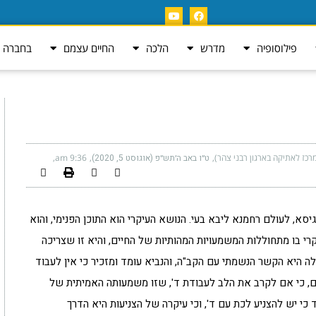
פילוסופיה
מדרש
הלכה
החיים עצמם
בחברה ה
רכז לאתיקה בארגון רבני צהר)
ט״ו באב ה׳תש״פ (אוגוסט 5, 2020)
9:36 am
יסא, לעולם רחמנא ליבא בעי. הנושא העיקרי הוא התוכן הפנימי, והוא
י בו מתחוללות המשמעויות המהותיות של החיים, והיא זו שצריכה
 היא הקשר הנשמתי עם הקב"ה, והנביא עומד ומזכיר כי אין לעבוד
ם, כי אם לקרב את הלב לעבודת ד', שזו משמעותה האמיתית של
 כי יש להצניע לכת עם ד', וכי עיקרה של הצניעות היא הדרך