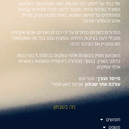
של כבוד על דלפקי בתי הכנסת. מאז, העלון הפך לשבועון
המוביל בציבור הדתי, ומעבר לדברי תורה ומדורים קבועים
ומתחלפים על פרשת השבוע, נוספו כתבות מגזין, טורים
אהובים ומדורי אירוח.
המדורים בשבתון נכתבים על ידי רבנים מוכרים, אנשי אקדמיה
ומובילי דעה בציונות הדתית, והמגזין נוגע בכל מה שאקטואלי,
חם ומעניין את הציבור הדתי.
השבועון מופץ בעשרות אלפי עותקים בכ-5,500 בתי כנסת
ברחבי הארץ. בנוסף, מהדורה דיגיטלית המופצת בעשרות
אלפי עותקים.
מייסד ועורך
: מוטי זפט
עורכת אתר שבתון
: אביטל דואן שמולי
מה בשבתון
חומשים
משפט