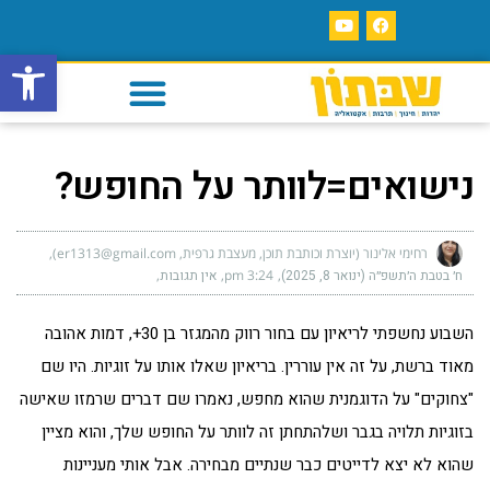
פתח סרגל
נישואים=לוותר על החופש?
רחימי אלינור (יוצרת וכותבת תוכן, מעצבת גרפית, er1313@gmail.com)
ח׳ בטבת ה׳תשפ״ה (ינואר 8, 2025)
3:24 pm
אין תגובות
השבוע נחשפתי לריאיון עם בחור רווק מהמגזר בן 30+, דמות אהובה
מאוד ברשת, על זה אין עוררין. בריאיון שאלו אותו על זוגיות. היו שם
"צחוקים" על הדוגמנית שהוא מחפש, נאמרו שם דברים שרמזו שאישה
בזוגיות תלויה בגבר ושלהתחתן זה לוותר על החופש שלך, והוא מציין
שהוא לא יצא לדייטים כבר שנתיים מבחירה. אבל אותי מעניינות