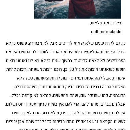
צילום: אנספלאש,
nathan-mcbride
כן, גם לי היו שנים שלא יצאתי לדייטים אבל לא מבחירה, פשוט כי לא
היו לי הצעות ובאפליקציות לא היה אף אחד רלוונטי. לנו הנשים אין את
הפריבילגיה לא לצאת לדייטים במשך שנים כי לא בא לנו ואנחנו רוצות
חופש כשאנחנו חוצות את גיל 30. כן, רובנו רוצות משפחה, רוצות להיות
אימהות. אבל למה אנחנו תמיד צריכות להיות האשמות כשזה לא
מצליח? הרבה גברים מדברים בדיוק כמו אותו בחור, כשהסינדרלה,
הדוגמנית, כמו שהוזכר שם, שהם מחפשים, כנראה לא קיימת בכלל.
אבל הם גברים, מותר להם. הרי להם אין בעיות פריון ותפקוד חס ושלום,
אין להם בעיות רגשיות, הם לא בררנים, שלא נדע. מהם לא דורשים
לעשות הקפאת זרע או אפילו סתם בדיקות כדי לברר שהם אכן יכולים