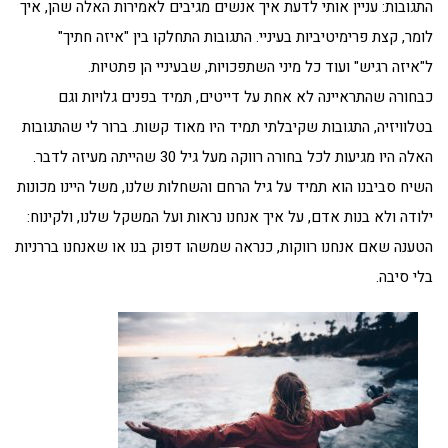
התגובות: עניין אותי לדעת איך אנשים מגיבים לאמירות האלה שהן, איך
לומר, קצת פרימיטיביות בעיניי. התגובות התחלקו בין "איזה חתיך"
ל"איזה רגיש" ועוד כל מיני השתפכויות, שבעיניי הן פתטיות.
כבחורה שהתראיינה לא אחת על דייטים, תמיד בפנים גלויות וגם
בטלוויזיה, התגובות שקיבלתי תמיד היו מאוד קשות. ברור לי שהתגובות
האלה היו מגיעות לכל בחורה רווקה מעל גיל 30 שהייתה מעיזה לדבר.
השיח סביבנו הוא תמיד על גיל הרחם והשחלות שלנו, משל היינו מכונות
ילודה ולא בנות אדם, על איך אנחנו נראות ועל המשקל שלנו, ולקינוח:
הטענה שאם אנחנו רווקות, כנראה שמשהו דפוק בנו או שאנחנו בררניות
בלי סיבה.