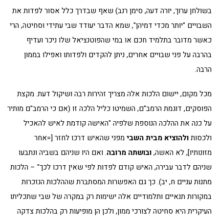
בשולחן ערוך, יורה דעה, סימן רנב) שאף שבדרך כלל אסור לפדות את
השבויים "יותר מכדי דמיהן", שמא הדבר יעודד שבי עתידי וסחיטה, הרי
כאשר מדובר בתלמיד חכם או במי שהפוטנציאל שלו ניכר ועדיף
בהרבה על פני שבויים אחרים, ניתן להקדים ולפדותו ואפילו בממון
הרבה.
מכל מקום, יישום הלכות אלה מצריך זהירות רבה ושיקול דעת. מקצת
הפוסקים, דוגמת הרמב"ם, השמיטו כליל הלכה זו (אם כי הרמב"ם מותיר
על כנה את ההלכה הנוספת שלפיה "האישה קודמת לאיש להאכיל
ולכסות
ולהוציא מבית השבי
מפני שהאיש דרכו לחזר [=אחר
מזונותיו], לא האשה,
ובושתה מרובה
. ואם היו שניהם בשביה ונתבעו
שניהם לדבר עבירה, האיש קודם לפדות לפי שאין דרכו לכך" – הלכות
מתנות עניים ח, יב). כך גם האפשרות המסתברת שההלכות הנזכרות
במקורות תנאיים ותלמודיים אלה ישימות רק במקרה של שבי שתכליתו
העיקרית היא סחיטה לצורכי ממון, ולכן הן מופיעות רק בהלכות צדקה