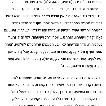
מפירוש הרש"ר הירש (גרמניה, המאה הי"ט) עולה נימה מסוימת של
הסתייגות מהעדפה כגון זו, והוא כותב: "אפשר וסדר זה נקבע על פי
הרגש ולפי רוב האהבה,
אך אין הכרח בדבר
. בפסוקים ו-ז נמצא רמזים
למניעים אחרים המתקבלים על הדעת יותר". סוף דבר מכוון לסדר
ההשתחוויה לפני עשיו: "וַתִּגַּשְׁןָ הַשְּׁפָחוֹת הֵנָּה וְיַלְדֵיהֶן וַתִּשְׁתַּחֲוֶיןָ. וַתִּגַּשׁ גַּם
לֵאָה וִילָדֶיהָ וַיִּשְׁתַּחֲווּ, וְאַחַר נִגַּשׁ יוֹסֵף וְרָחֵל וַיִּשְׁתַּחֲווּ". לפי חז"ל, ורש"י
בעקבותיהן, סדר הקדימות כאן נבע מטעמים פרגמטיים לחלוטין: "
ואחר
נִגַּשׁ יוֹסֵף וְרָחֵל
– בְּכֻלָּן, הָאִמָּהוֹת נִגָּשׁוֹת לִפְנֵי הַבָּנִים; אֲבָל בְּרָחֵל, יוֹסֵף
נִגַּשׁ לְפָנֶיהָ. אָמַר: אִמִּי יְפַת תּוֹאַר, שֶׁמָּא יִתְלֶה בָּהּ עֵינָיו אוֹתוֹ רָשָׁע; אֶעֱמֹד
כְּנֶגְדָהּ וַאֲעַכְּבֶנּוּ מִלְּהִסְתַּכֵּל בָּהּ".
הד לקביעת סדרי עדיפויות על פי פרמטרים שונים, שעשויים לעורר
רתיעה בקרב הצופה מן הצד שאינו בקי ברקעם וטעמם, מצוי לא אחת
גם במקורות המשפט העברי. כך, לעניין סדרי קדימות בטיפול בחולה;
וכך בהקשרים שונים, דוגמת ההלכה שעליה ביקש הרב סולוביצ'יק