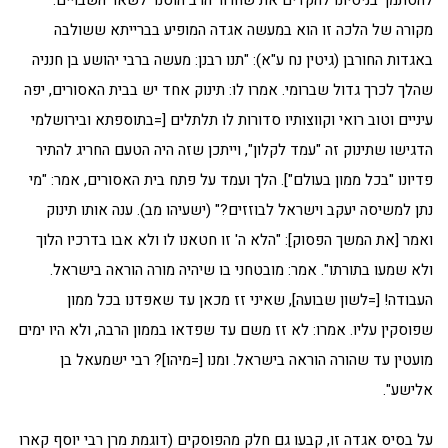
להסתמך בניסיונו להקדים את שחרור הרב הוטנר לשאר השבויים.
מקורה של הלכה זו הוא במעשה אגדה המופיע בברייתא ששולבה
באגדות החורבן (גיטין נח ע"א): "תנו רבנן: מעשה ברבי יהושע בן חנניה
שהלך לכרך גדול שברומי. אמרו לו: תינוק אחד יש בבית האסורים, יפה
עיניים וטוב רואי וקווצותיו סדורות לו תלתלים [=בתוספתא ובירושלמי
הדגישו שתינוק זה "עמד לקלון", וייתכן שזה היה הטעם החריג להתיר
פדיונו "בכל ממון בעולם"]. הלך ועמד על פתח בית האסורים, אמר: "מי
נתן למשיסה יעקב וישראל לבוזזים?" (ישעיהו מב). ענה אותו תינוק
ואמר [את המשך הפסוק]: "הלא ה' זו חטאנו לו ולא אבו בדרכיו הלוך
ולא שמעו בתורתו". אמר: מובטחני בו שיהיה מורה הוראה בישראל.
העבודה! [=לשון שבועה], שאיני זז מכאן עד שאפדנו בכל ממון
שפוסקין עליו. אמרו: לא זז משם עד שפדאו בממון הרבה, ולא היו ימים
מועטין עד שהורה הוראה בישראל. ומנו [=מיהו]? רבי ישמעאל בן
אלישע".
על בסיס אגדה זו, קבעו גם חלק מהפוסקים (דוגמת מרן רבי יוסף קארו