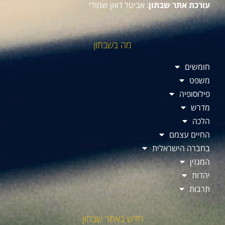
עורכת אתר שבתון
: אביטל דואן שמולי
מה בשבתון
חומשים
משפט
פילוסופיה
מדרש
הלכה
החיים עצמם
בחברה הישראלית
המגזין
יהדות
תרבות
חדש באתר שבתון