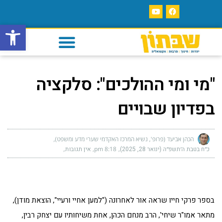
פתח סרגל
"מי ומי ההולכים": סלקציה
בפדיון שבויים
הכהן אביעד (פרופ', נשיא המרכז האקדמי שערי מדע ומשפט)
כ״ח בטבת ה׳תשפ״ה (ינואר 28, 2025)
8:18 pm
אין תגובות
בספר פרקי חייו שראה אור לאחרונה ("למען אחיי ורעיי", הוצאת מודן),
מתאר אמו"ר שיחי', הרב מנחם הכהן, אחת משיחותיו עם יצחק רבין,