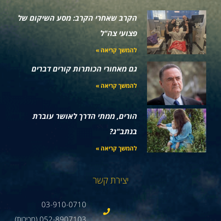
הקרב שאחרי הקרב: מסע השיקום של
פצועי צה"ל
להמשך קריאה »
גם מאחורי הכותרות קורים דברים
להמשך קריאה »
הורים, ממתי הדרך לאושר עוברת
בנתב"ג?
להמשך קריאה »
יצירת קשר
03-910-0710
052-8907103 (מכירות)