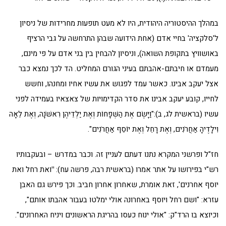
במהלך ההיסטוריה היהודית, היו לא מעט תופעות מחרידות של ניסיון
ל'סלקציה' בחיי אדם (אחת הידועה שבהן התרחשה על גבי הרציף
באושוויץ בתקופת השואה), וניסיון להבחין בין בני אדם על פי מינם,
מעמדם או חיבתם-אהבתם בעיני הגורם המחליט. הד לכך נמצא כבר
אצל יעקב אבינו. כאשר עמד לפגוש את עשיו אחיו ומחנהו, וחשש
לחייו, קובע יעקב אבינו את סדר הקדימויות של צאצאיו בעמידה לפני
עשיו (בראשית לג, ב):"וַיָּשֶׂם אֶת הַשְּׁפָחוֹת וְאֶת יַלְדֵיהֶן רִאשֹׁנָה, וְאֶת לֵאָה
וִילָדֶיהָ אַחֲרֹנִים, וְאֶת רָחֵל וְאֶת יוֹסֵף אַחֲרֹנִים".
חז"ל ופרשני המקרא נתנו דעתם לעניין זה. וכבר במדרש – ובעקבותיו
רש"י בפירושו על אתר אמרו (בראשית רבה, פרשה עח):
"
ואת רחל ואת
יוסף אחרנים', זאת אומרת, שאחרון אחרון חביב. וכך פירש גם האבן
עזרא: "ושם רחל ויוסף באחרונה אולי ימלטו בעבור אהבתו אותם",
וכיוצא בו הרד"ק: "אולי ינוח כעסו בהריגת הראשונים ויניח האחרונים".