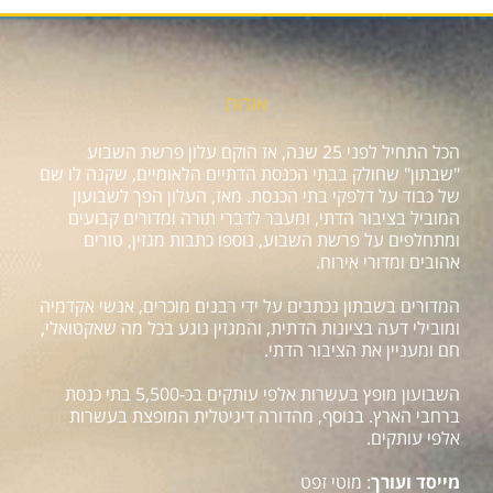
אודות
הכל התחיל לפני 25 שנה, אז הוקם עלון פרשת השבוע
"שבתון" שחולק בבתי הכנסת הדתיים הלאומיים, שקנה לו שם
של כבוד על דלפקי בתי הכנסת. מאז, העלון הפך לשבועון
המוביל בציבור הדתי, ומעבר לדברי תורה ומדורים קבועים
ומתחלפים על פרשת השבוע, נוספו כתבות מגזין, טורים
אהובים ומדורי אירוח.
המדורים בשבתון נכתבים על ידי רבנים מוכרים, אנשי אקדמיה
ומובילי דעה בציונות הדתית, והמגזין נוגע בכל מה שאקטואלי,
חם ומעניין את הציבור הדתי.
השבועון מופץ בעשרות אלפי עותקים בכ-5,500 בתי כנסת
ברחבי הארץ. בנוסף, מהדורה דיגיטלית המופצת בעשרות
אלפי עותקים.
מייסד ועורך
: מוטי זפט