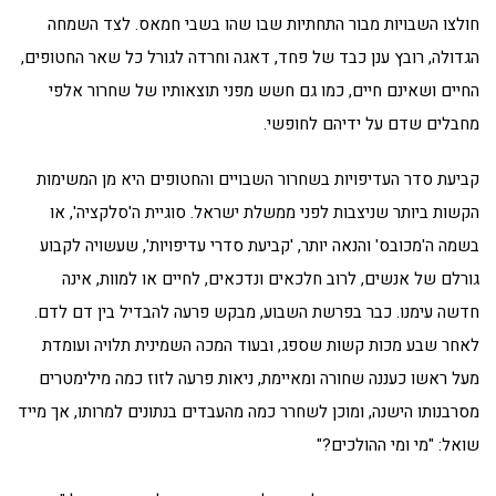
חולצו השבויות מבור התחתיות שבו שהו בשבי חמאס. לצד השמחה
הגדולה, רובץ ענן כבד של פחד, דאגה וחרדה לגורל כל שאר החטופים,
החיים ושאינם חיים, כמו גם חשש מפני תוצאותיו של שחרור אלפי
מחבלים שדם על ידיהם לחופשי.
קביעת סדר העדיפויות בשחרור השבויים והחטופים היא מן המשימות
הקשות ביותר שניצבות לפני ממשלת ישראל. סוגיית ה'סלקציה', או
בשמה ה'מכובס' והנאה יותר, 'קביעת סדרי עדיפויות', שעשויה לקבוע
גורלם של אנשים, לרוב חלכאים ונדכאים, לחיים או למוות, אינה
חדשה עימנו. כבר בפרשת השבוע, מבקש פרעה להבדיל בין דם לדם.
לאחר שבע מכות קשות שספג, ובעוד המכה השמינית תלויה ועומדת
מעל ראשו כעננה שחורה ומאיימת, ניאות פרעה לזוז כמה מילימטרים
מסרבנותו הישנה, ומוכן לשחרר כמה מהעבדים בנתונים למרותו, אך מייד
שואל: "מי ומי ההולכים?"