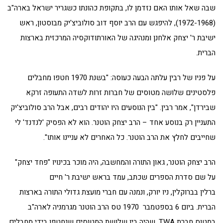
שבה שאל אותו האם נזדמן לו, בתקופת כהונתו כשגריר ישראל בארה"ב
(1972-1968), להיפגש עם הרב יוסף דוב סולוביצ'יק מבוסטון, ראש
ישיבת ר' יצחק אלחנן ומנהיגה של האורתודוקסיה המרכזית בארצות
הברית.
על פניו של רבין עלתה הבעה כעוסה: "בשנת 1970 חטפו מחבלים
פלסטינים שלושה מטוסים של חברות זרות לשדה התעופה זרקא
שבירדן", אמר רבין. "בין הנוסעים היו יהודים רבים, אבל הרב סולוביצ'יק
התעניין רק בנוסע אחד – הרב יצחק הוטנר. הוא לא הפסיק 'לנדנד' לי
שחייבים לחלץ את הרב הוטנר. כל האחרים לא עניינו אותו".
הרב יצחק הוטנר, גאון התורה והמחשבה, היה מוכר בכינויו "פחד יצחק"
על שם סדרת הספרים שכתב, עמד ב
ראש
ישיבת ר' חיים
ברלין בברוקלין, ניו יורק, ונמנה עם חברי מועצת גדולי התורה בארצות
הברית. ביום 6 בספטמבר 1970 טס הרב הוטנר מגרמניה לארה"ב
במטוס חברת TWA, שהיה בין שלושת המטוסים שנחטפו בידי מחבלים