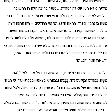
כפי שפירשו הפרשנים על אתר, לא הייתה זו שאלה תמימה, של "בקשת
מידע", אלא מעין שאלה רטורית, שטמנה בחובה חלק מן התשובה,
שלפיה לא ייתן לשחרר את כולם. וכפי שפירש על אתר הרמב"ן – רבי
משה בן נחמן (ספרד, המאה הי"ג): "מי ומי ההולכים – היה פרעה רוצה
שילכו ראשיהם זקניהם ושוטריהם, אנשים אשר נקבו בשמות. ומשה
ענהו כי גם הבנים והבנות ילכו 'כי חג ה' לנו', ומצווה על כולנו לחוג לפניו.
אז חרה לפרעה על הבנים והבנות, ואמר שלא ישלח הטף בשום פנים, כי
הם לא יזבחו, אבל ישלח כל הזכרים הגדולים בעבור החג שאמר,
ויישארו הטף והנשים".
על הצעה ערמומית ונכלולית זו, עונה משה רבנו על אתר: לא! "וַיֹּאמֶר
מֹשֶׁה: בִּנְעָרֵינוּ וּבִזְקֵנֵינוּ נֵלֵךְ, בְּבָנֵינוּ וּבִבְנוֹתֵנוּ, בְּצֹאנֵנוּ וּבִבְקָרֵנוּ נֵלֵךְ, כִּי חַג ה'
לָנו". בתפיסתו של פרעה, עבודת ה' היא עניין רק ל'מיוחסים', ולכל היותר
רק ל"גברים" שבקהילה. ואילו כל השאר – דינם להישאר מאחור.
לעומתו, מדגיש משה רבנו שניתן לחוג את "חג ה'" רק כאשר העדה כולה
– כל בניה ובנותיה(!), נשיה וילדיה, נעריה וזקניה – שותפים לה.