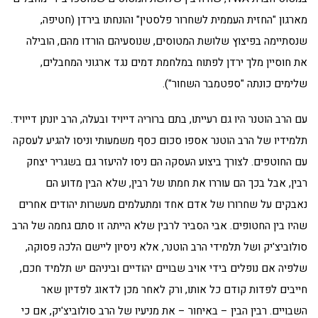
מארגון "החזית העממית לשחרור פלסטין" והונחתו בירדן (חטיפה,
שנסתיימה בפיצוץ שלושת המטוסים, שנוסעיהם הורדו מהם, הובילה
את חוסיין מלך ירדן לפתוח במלחמת דמים נגד ארגוני המחבלים,
שלימים כונתה "ספטמבר השחור").
עם הרב הוטנר היו גם רעייתו, בתם ברוריה דייויד ובעלה, הרב יונתן דייויד.
תלמידיו של הרב הוטנר אספו סכום כסף משמעותי וניסו להגיע לעסקה
עם החוטפים. לצורך ביצוע העסקה הם ניסו להיעזר גם בשגריר יצחק
רבין, אבל בכך הם עוררו את חמתו של רבין, שלא הבין מדוע הם
נאבקים על שחרורו של אדם אחד ומתעלמים מעשרות יהודים אחרים
שהיו בין החטופים. אבי הסביר לרבין שלא הייתה זו סתם גחמה של הרב
סולוביצ'יק ושל תלמידי הרב הוטנר, אלא ניסיון ליישם הלכה פסוקה,
שלפיה אם נופלים בידי אויב שבויים יהודיים וביניהם יש תלמיד חכם,
חייבים לפדות קודם כל אותו, ורק לאחר מכן לדאוג לפדיון שאר
השבויים. רבין הבין – באיחור – את מניעיו של הרב סולוביצ'יק, אם כי