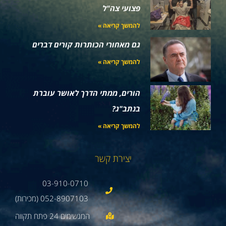
פצועי צה"ל
להמשך קריאה »
גם מאחורי הכותרות קורים דברים
להמשך קריאה »
הורים, ממתי הדרך לאושר עוברת
בנתב"ג?
להמשך קריאה »
יצירת קשר
03-910-0710
052-8907103 (מכירות)