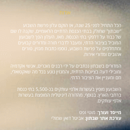
אודות
הכל התחיל לפני 25 שנה, אז הוקם עלון פרשת השבוע
"שבתון" שחולק בבתי הכנסת הדתיים הלאומיים, שקנה לו שם
של כבוד על דלפקי בתי הכנסת. מאז, העלון הפך לשבועון
המוביל בציבור הדתי, ומעבר לדברי תורה ומדורים קבועים
ומתחלפים על פרשת השבוע, נוספו כתבות מגזין, טורים
אהובים ומדורי אירוח.
המדורים בשבתון נכתבים על ידי רבנים מוכרים, אנשי אקדמיה
ומובילי דעה בציונות הדתית, והמגזין נוגע בכל מה שאקטואלי,
חם ומעניין את הציבור הדתי.
השבועון מופץ בעשרות אלפי עותקים בכ-5,500 בתי כנסת
ברחבי הארץ. בנוסף, מהדורה דיגיטלית המופצת בעשרות
אלפי עותקים.
מייסד ועורך
: מוטי זפט
עורכת אתר שבתון
: אביטל דואן שמולי