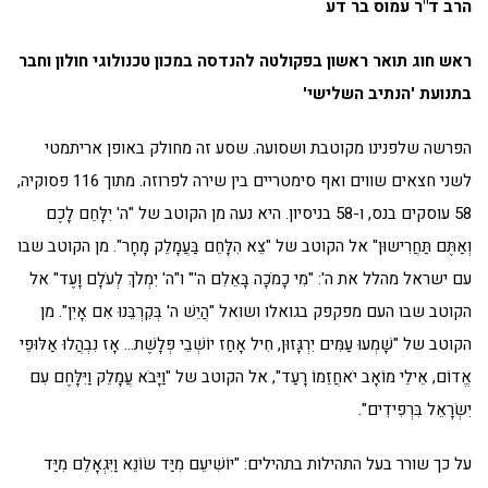
הרב ד"ר עמוס בר דע
ראש חוג תואר ראשון בפקולטה להנדסה במכון טכנולוגי חולון וחבר
בתנועת 'הנתיב השלישי'
הפרשה שלפנינו מקוטבת ושסועה. שסע זה מחולק באופן אריתמטי
לשני חצאים שווים ואף סימטריים בין שירה לפרוזה. מתוך 116 פסוקיה,
58 עוסקים בנס, ו-58 בניסיון. היא נעה מן הקוטב של "ה' יִלָּחֵם לָכֶם
וְאַתֶּם תַּחֲרִישוּן" אל הקוטב של "צֵא הִלָּחֵם בַּעֲמָלֵק מָחָר". מן הקוטב שבו
עם ישראל מהלל את ה': "מִי כָמֹכָה בָּאֵלִם ה'" ו"ה' יִמְלֹךְ לְעֹלָם וָעֶד" אל
הקוטב שבו העם מפקפק בגואלו ושואל "הֲיֵשׁ ה' בְּקִרְבֵּנוּ אִם אָיִן". מן
הקוטב של "שָׁמְעוּ עַמִּים יִרְגָּזוּן, חִיל אָחַז יוֹשְׁבֵי פְּלָשֶׁת… אָז נִבְהֲלוּ אַלּוּפֵי
אֱדוֹם, אֵילֵי מוֹאָב יֹאחֲזֵמוֹ רָעַד", אל הקוטב של "וַיָּבֹא עֲמָלֵק וַיִּלָּחֶם עִם
יִשְׂרָאֵל בִּרְפִידִים".
על כך שורר בעל התהילות בתהילים: "יוֹשִׁיעֵם מִיַּד שׂוֹנֵא וַיִּגְאָלֵם מִיַּד