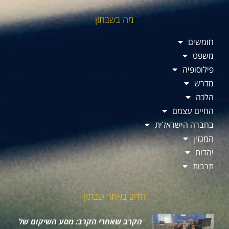
מה בשבתון
חומשים
משפט
פילוסופיה
מדרש
הלכה
החיים עצמם
בחברה הישראלית
המגזין
יהדות
תרבות
חדש באתר שבתון
הקרב שאחרי הקרב: מסע השיקום של