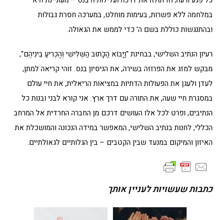
כל פגע ורעה; וזו תולה את דרכה ועלילותיה בנס – מעוניינת היא
במלחמה ללא פשרות, בעימות מוחלט, במערכה חסרת גבולות
ובהתנגשות כוללת בשם ה' כדי לממש את הגאולה.
רעיון הנתיב השלישי, בבחינת "וַיָּבוֹא הַכָּתוּב הַשְּׁלִישִׁי וְהֶכְרִיעַ בֵּינֵיהֶם",
מבקש למזג את הפרוזה בשירה, את הניסיון בנס. זוהי קריאה למתן,
לעדן ולעגן את הפעולות הדתיות במציאות הריאלית, את חיי עולם
במסגרת חיי שעה, את התורה עם דרך ארץ. אני קורא לבני ובנות כל
הנתיבים, ופרט לכל אלו העושים דרכם מן החברה החרדית אל המרחב
הכללי, לחנות בנתיב השלישי, המאפשר במידה הנכונה והמושכלת את
האיזון והמיקום במנעד שבין הקטבים – בין הגלותיים לגאולתיים.
כתבות שעשויות לעניין אותך