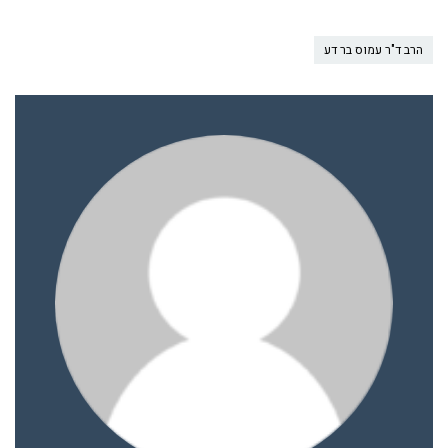
הרב ד"ר עמוס בר דע