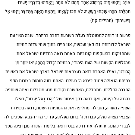
אוֹיֵב. וַיְכַסּוּ מַיִם צָרֵיהֶם; אֶחָד מֵהֶם לֹא נוֹתָר. וַיַּאֲמִינוּ בִדְבָרָיו יָשִׁירוּ
תְהִלָּתוֹ. מִהֲרוּ שָׁכְחוּ מַעֲשָׂיו; לֹא חִכּוּ לַעֲצָתוֹ. וַיִּתְאַוּוּ תַאֲוָה בַּמִּדְבָּר וַיְנַסּוּ אֵל
בִּישִׁימוֹן" (תהילים ק"ו).
פרשה זו דומה למטוטלת בעלת משרעת רחבה במיוחד, שבה מצוי עם
ישראל לדורותיו. גם כאן ועכשיו, אנו חיים בתוך שתי עדות דתיות
שמחזיקות בהשקפות קוטביות: האחת רואה במדינת ישראל אחת
מהגלויות הקשות של העם היהודי, בבחינת "גָּדוֹל הַמַּחֲטִיאוֹ יוֹתֵר מִן
הָהוֹרְגוֹ"; ואילו האחרת רואה בעצמאות ישראל בארץ ישראל את ראשית
צמיחת הגאולה ויסוד כיסא ה' בעולם. האחת בונה חומות בצורות מפני
החברה הכללית, מתבדלת, מאפשרת נקודות מגע מוגבלות ואינה שותפה
בהגנה על קיומה, ואף רואה בכך איסור של "יֵהָרֵג וְאַל יַעֲבוֹר"; ואילו
השנייה מעורה, מובילה, מחליפה את ההגמוניות הישנות, רואה בשירות
הצבאי מצווה נעלה, עבודת ה' ברום מעלתה, עד כי מדי הצבא הופכים לה
לבגדי כהונה. זו תולה את דרכה בנס ורואה בלימוד התורה מגן וצינה מפני