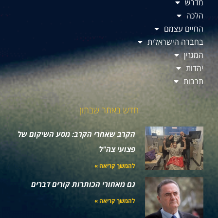
מדרש
הלכה
החיים עצמם
בחברה הישראלית
המגזין
יהדות
תרבות
חדש באתר שבתון
הקרב שאחרי הקרב: מסע השיקום של
פצועי צה"ל
להמשך קריאה »
גם מאחורי הכותרות קורים דברים
להמשך קריאה »