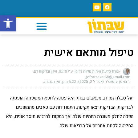
פתח סרגל
טיפול מותאם אישית
אפרת סקעת (אחות מלווה לריפוי ע"י תזונה, איזון ובדיקות דם,
efratsakat68@gmail.com)
ד׳ בניסן ה׳תשפ״ה (אפריל 2, 2025)
6:22 pm
אין תגובות
יעל סבלה זמן רב מכאבים בגוף. היא פנתה לרופא המשפחה והופנתה
לבדיקות. הבדיקות יצאו תקינות. התמודדות עם כאבים מתמשכים
הפכה לחלק משגרת היומיום שלה. אך במקום להרגיש חוסר אונים, היא
החליטה לקחת אחריות על הבריאות שלה.