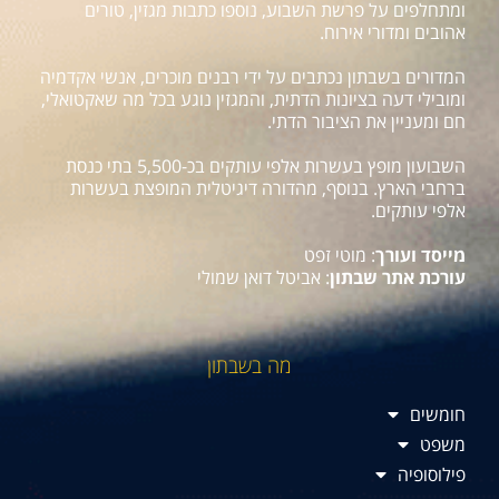
ומתחלפים על פרשת השבוע, נוספו כתבות מגזין, טורים
אהובים ומדורי אירוח.
המדורים בשבתון נכתבים על ידי רבנים מוכרים, אנשי אקדמיה
ומובילי דעה בציונות הדתית, והמגזין נוגע בכל מה שאקטואלי,
חם ומעניין את הציבור הדתי.
השבועון מופץ בעשרות אלפי עותקים בכ-5,500 בתי כנסת
ברחבי הארץ. בנוסף, מהדורה דיגיטלית המופצת בעשרות
אלפי עותקים.
מייסד ועורך
: מוטי זפט
עורכת אתר שבתון
: אביטל דואן שמולי
מה בשבתון
חומשים
משפט
פילוסופיה