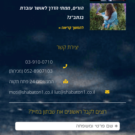
הורים, ממתי הדרך לאושר עוברת
בנתב"ג?
להמשך קריאה »
יצירת קשר
03-910-0710
052-8907103 (מכירות)
moti@shabaton1.co.il liat@shabaton1.co.il
רוצים לקבל ראשונים את שבתון במייל?