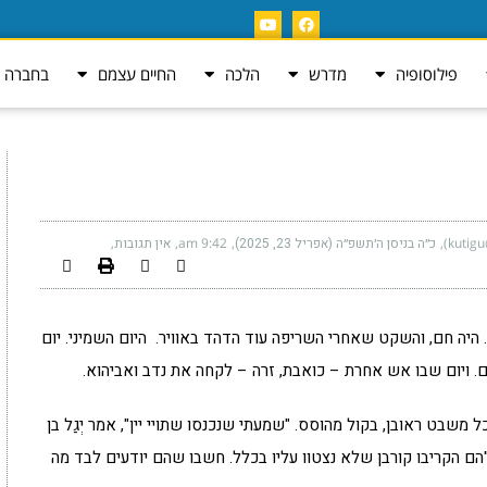
פילוסופיה
מדרש
הלכה
החיים עצמם
בחברה ה
כ״ה בניסן ה׳תשפ״ה (אפריל 23, 2025)
9:42 am
אין תגובות
היה חם, והשקט שאחרי השריפה עוד הדהד באוויר. היום השמיני. יום
ם. ויום שבו אש אחרת – כואבת, זרה – לקחה את נדב ואביהוא.
 משבט ראובן, בקול מהוסס. "שמעתי שנכנסו שתויי יין", אמר יְגַל בן
 "הם הקריבו קורבן שלא נצטוו עליו בכלל. חשבו שהם יודעים לבד מה