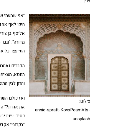
צריך".
"אני שמעתי שהם
חיכו לאף אחד,
אליסף בן צורי
מדורה". "וגם –
התייעצו. כל א
הדברים נאמרו 
החטא, מעצימה
והרון לבין הת
ואז כולם השתת
צילום:
את אהרון?" הד
annie-spratt-KovxPeamVts-
כסיד. עיניו י
unsplash-
"בקרוביי אקדש