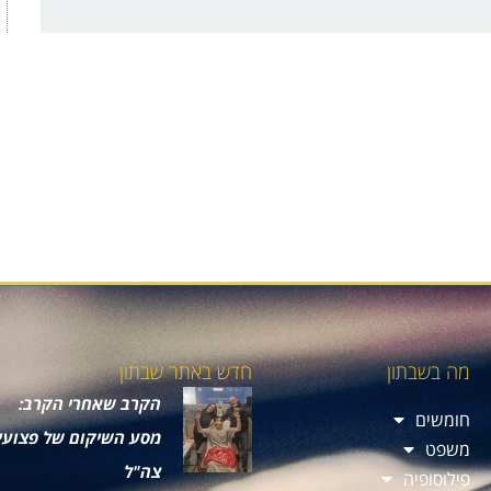
מה בשבתון
חדש באתר שבתון
הקרב שאחרי הקרב:
חומשים
מסע השיקום של פצועי
משפט
צה"ל
פילוסופיה