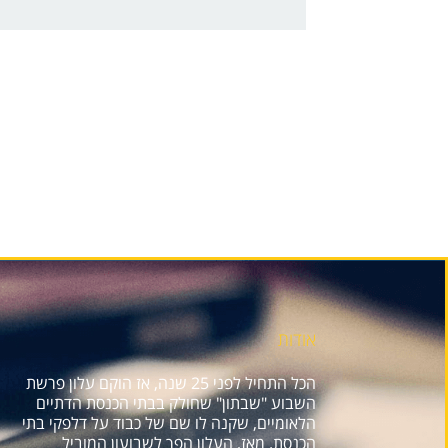
אודות
הכל התחיל לפני 25 שנה, אז הוקם עלון פרשת
השבוע "שבתון" שחולק בבתי הכנסת הדתיים
הלאומיים, שקנה לו שם של כבוד על דלפקי בתי
הכנסת. מאז, העלון הפך לשבועון המוביל