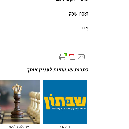
וְאַהֲרֹן שָׁתַק
וְיִדֹּם.
כתבות שעשויות לעניין אותך
דייקנות
יש ללכת ללכת