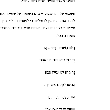
כשאב מאבד שניים מבניו ביום אחד?
חשבתי על זה השבוע – ביום השואה. על שתיקה אחרת.
לדבר את מה שאין לו מילים. כי לפעמים – לא צריך 
מילים, אבל יש לו נצח. ובעולם מלא דיבורים, הסברים
שאמרה הכל.
בַּיּוֹם הַשְּׁמִינִי בְּשִׂיא הָרוֹן
נָדָב וְאָבִיהוּ, שְׁנֵי בְּנֵי אַהֲרֹן
זֶה מִזֶּה לֹא נָטְלוּ עֵצָה
הֵבִיאוּ לְפָנִים אֵשׁ זָרָה
הוֹרוּ הֲלָכָה בִּפְנֵי רַבָּן
שְׁתוּיֵי יַיִן נָדְבוּ מֵעַצְמָן