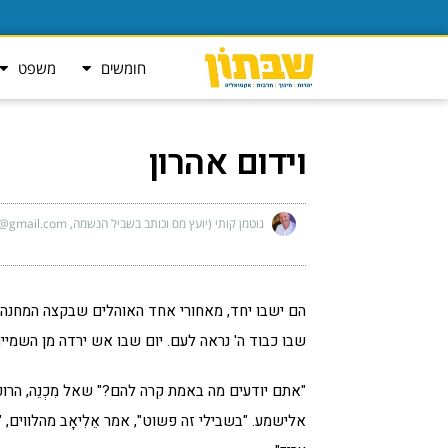
חומשים
משפט
וידום אהרון
גוטמן קותי (יועץ מס וכותב בשביל הנשמה, kutigu@gmail.com)
הם ישבו יחד, מאחורי אחד האוהלים שבקצה המחנה. 
שבו כבוד ה' נראה לעם. יום שבו אש ירדה מן השמיי
"אתם יודעים מה באמת קרה להם?" שאל מִכְנֵה, הרוכל
אלישמע. "בשבילי זה פשוט", אמר אֵלִיאָב מהלווים,