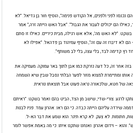
 נכנסו לפני ולפנים, אל הקודש פנימה", הוסיף חוּר בן גדיאל. "לא
 כאילו הם יכולים לעבור את הגבול". "אבל האש הייתה זרה," אמר
 בשקט. "לא האש מה', אלא אש רגילה, מבית כיריים. כאילו זו סתם
 הם לא דיברו זה עם זה", הוסיף עמיהוד בן פדהאל. "אפילו לא
חד רץ קדימה לבד, בלי עצה, בלי לב משותף".
בזה אחר זה, כל דעה נזרקת כמו אבן לתוך באר עמוקה. מעמיקה את
 אותו ומתיימרת למצוא מזור לפער הבלתי נסבל שבין שיא השמחה
וצאה של חטא, שלכאורה נראה פעוט אבל תוצאתו נוראית.
קו לרגע. צורי-שדי, שישב מן הצד, הביט בהם ואמר בשקט: "ראיתם
ממה שירדה עליהם הייתה כבדה. כי הם ראו. אהרון עמד. פניו לבנות
בשות, חתומות. לא צעק. לא קרא תיגר. הוא שמע את דבר הא-ל:
". והוא – וידום אהרון. ואנחנו שתקנו איתו. כי מה באמת אפשר לומר