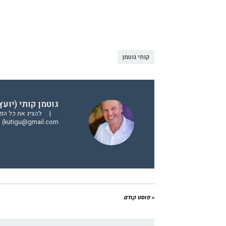
קותי גוטמן
גוטמן קותי (יועץ מס ו
|
להציג את כל הפו
kutigu@gmail.com)
« פוסט קודם