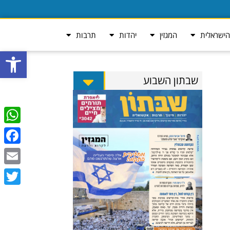
ישראלית
המגזין
יהדות
תרבות
פתח סרגל
שבתון השבוע
tsApp
ebook
Email
Twitter