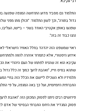
רבי עקיבא.
התלמוד גם מסביר מדוע התרחשה המגפה שפגעה בכל 
גדול בתורה", וכך לשון התלמוד: "וכולן מתו מפני של
שפגעו באופן אקטיבי האחד בשני – ביישו, העליבו,
נהגו כבוד זה בזה".
ראוי שמשפט הזה יהדהד בחלל האוויר הישראלי לא
אירוע היסטורי, אלא כתמרור אזהרה להווה ולמתרחש כ
עקיבא הוא זה שהניח לפתחו של העם היהודי את הכ
שתהא בסיס חייו, "ואהבת לרעך כמוך זה כלל גדול בתו
תלמידיו ולא השכילו ליישם את הכלל הזה בחיי המע
החברתית היומיומית, ועל כך באה המגפה, על פי התלמ
פירושים רבים ניתנו לפסוק המכונן הזה "ואהבת לרעך 
פסוק המגדיר את היחס החברתי הבסיסי של אדם ל