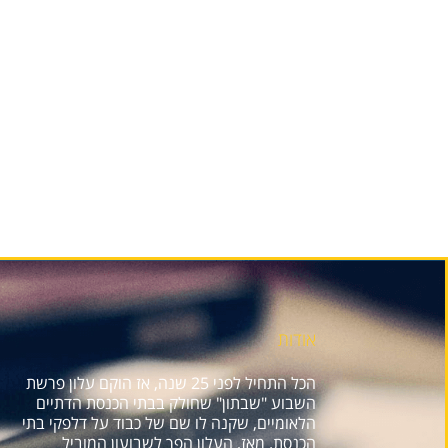
אודות
הכל התחיל לפני 25 שנה, אז הוקם עלון פרשת
השבוע "שבתון" שחולק בבתי הכנסת הדתיים
הלאומיים, שקנה לו שם של כבוד על דלפקי בתי
הכנסת. מאז, העלון הפך לשבועון המוביל