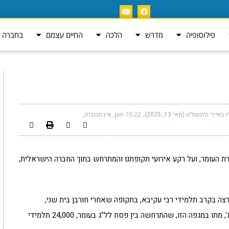
פילוסופיה
מדרש
הלכה
החיים עצמם
בחברה ה
 באייר ה׳תשפ״ה (מאי 13, 2025)
10:22 pm
אין תגובות
 העומר, ועל רקע אירועי תקופתנו והמתרחש בתוך החברה הישראלית,
 בקרב תלמידי רבי עקיבא, בתקופה שאחרי חורבן בית שני,
בסביבות 100 לספירה. על פי התלמוד במסכת 'יבמות', מתו במגפה הזו, שהתרחשה בין פסח לל"ג בעומר, 24,000 תלמידי