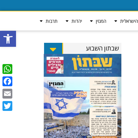
ישראלית
המגזין
יהדות
תרבות
פתח סרגל
שבתון השבוע
tsApp
ebook
Email
Twitter