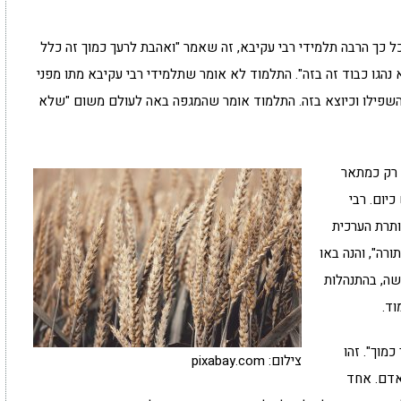
כך הרבה תלמידי רבי עקיבא, זה שאמר "ואהבת לרעך כמוך זה כלל
א נהגו כבוד זה בזה". התלמוד לא אומר שתלמידי רבי עקיבא מתו מפני
 השפילו וכיוצא בזה. התלמוד אומר שהמגפה באה לעולם משום "שלא
 רק כמתאר
יום. רבי
ותרת הערכית
רה", והנה באו
שה, בהתנהלות
וד.
כמוך". זהו
צילום: pixabay.com
אדם. אחד