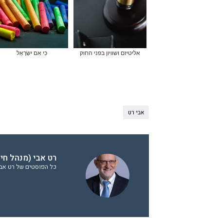
אליטיזם ושוויון בפני החוק
כִּי אִם יִשְׂרָאֵל
אבי רט
רט אבי (מנהל חי
כל הפוסטים של רט אבי 