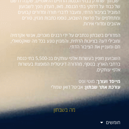
"שבתון" שחולק בבתי הכנסת הדתיים הלאומיים, שקנה לו שם
של כבוד על דלפקי בתי הכנסת. מאז, העלון הפך לשבועון
המוביל בציבור הדתי, ומעבר לדברי תורה ומדורים קבועים
ומתחלפים על פרשת השבוע, נוספו כתבות מגזין, טורים
אהובים ומדורי אירוח.
המדורים בשבתון נכתבים על ידי רבנים מוכרים, אנשי אקדמיה
ומובילי דעה בציונות הדתית, והמגזין נוגע בכל מה שאקטואלי,
חם ומעניין את הציבור הדתי.
השבועון מופץ בעשרות אלפי עותקים בכ-5,500 בתי כנסת
ברחבי הארץ. בנוסף, מהדורה דיגיטלית המופצת בעשרות
אלפי עותקים.
מייסד ועורך
: מוטי זפט
עורכת אתר שבתון
: אביטל דואן שמולי
מה בשבתון
חומשים