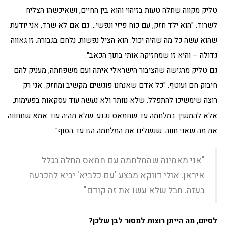
טליק מקווה שחלה טעות בזיהוי והוא בין החיים, ושאיכשהו הצליח
לשרוד. "הוא ילד חזק, עם כוח פיזי ונפשי… גם אם לא שרד, אני יודעת
שהוא עשה כל מה שהיה יכול. הוא הציל נפשות. נלחם בגבורה. זו גאווה
גדולה – והיא זו שמחזיקה אותי בתוך הכאב".
גם טליק מרגישה שהציבור הישראלי איתה ועם משפחתה, מעניק להם
חיבוק חם ועוטף. "כל אדם שאנחנו פוגשים מקשיב ומחזק. אני רק
רוצה שימשיכו להתפלל. שלא נוותר ולא נעשה עוד עסקאות בפעימות,
אלא להמשיך במלחמה עד שחמאס נכנע. שלא תהיה עוד אמא שתחווה
את מה שאני חווה. שנשלים את המלחמה הזו עד הסוף".
"אני מאמינה שהמלחמה עם חמאס החלה בגלל
איראן. אולי דווקא מבצע 'עם כלביא' יביא להכרעה
בעזה. חבל שלא עשו את זה קודם"
לסיום, מה הייתן רוצות למסור לבן שלכן?