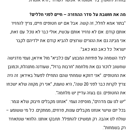
בוחרת להאמין. בלי אמונה אי אפשר לשרוד", היא אומרת.
מה את חושבת על סדר ההחזרה – חיים לפני חללים?
"בתור אמא לחלל, זה קשה. אבל אם יש חטופים חיים, צריך להחזיר
אותם קודם. אם לא נחזיר אותם עכשיו, אולי כבר לא נוכל. עם זאת,
אני מבינה גם את ההורים שרוצים להביא קודם את ילדיהם לקבר
ישראל. כל כאב הוא כאב".
לצד השמחה על פתיחת המבצע "עם כלביא" מול איראן, נעמי מדגישה
שחשוב לזכור גם את מלחמת "חרבות ברזל", שעודנה מתנהלת, וכמובן
את החטופים. "אני דווקא שמחתי שהם התחילו לפעול באיראן. זה היה
צריך לקרות כבר לפני 20 שנה", היא טוענת, "אני רק מקווה שלא ישכחו
את החטופים. גם בעזה עדיין יש מלחמה".
"יש לנו עם מדהים", מוסיפה נעמי. "אנחנו מקבלים חיבוק שלא נגמר:
בכל יום שישי אנחנו מקבלים עוגות, פרחים, ממתקים. כל מי ששומע –
שולח לנו אהבה. רק תמשיכו להתפלל. תחבקו אותנו. הלוואי שנתאחד
רק בשמחות".