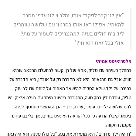
"אין לנו קבר לפקוד אותו, והלב שלנו עדיין מסרב
להאמין. אפילו ראו אותו בסרטון עם שלושה שומרים
ליד בית חולים בעזה. למה צריכים לשמור על מת?
אולי בכל זאת הוא חי?"
אלטרואיסט אמיתי
במהלך השיחה עם טליק, אמא של רן, קשה להתעלם מהכאב שהיא
חווה, אבל גם מהגאווה. היא לא מדברת רק על אובדן, היא מדברת על
בחירה. על ילד שלא הסכים להישאר מאחור. על לוחם עם לב ענק.
טליק, עורכת דין במקצועה, מתגוררת ביישוב מיתר עם בעלה איציק. יש
להם שלושה ילדים: עומרי, שירה, ורן – הבן האמצעי שנחטף לעזה.
בינואר קיבלו הודעה כי ככל הנראה הוא אינו בחיים, אך בליבם עודנה
מקננת התקווה.
"רן היה ילד מדהים", היא מתארת את בנה. "כל כולו נתינה. הוא היה גאה