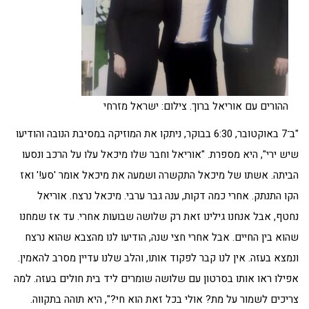
ההורים עם אוריאל ברוך. צילום: ישראל מזרחי
"ב־7 באוקטובר, 6:30 בבוקר, ניתקו את המוזיקה במסיבת הנובה והודיעו
שיש ירי", היא מספרת. "אוריאל וחבר שלו מיכאל עלו על הרכב ונסעו
הביתה. אשתו של מיכאל התקשרה ושמעה את מיכאל אומר 'סע!' ואז
הקו התנתק. אחרי כמה דקות, ענה גבר ערבי. מיכאל נרצח. אוריאל
נחטף, אבל אנחנו גילינו זאת רק שלושה שבועות אחרי. עד אז שמחנו
שהוא בין החיים. אבל אחרי חצי שנה, הודיעו לנו מהצבא שהוא נרצח
ונמצא בעזה. אין לנו קבר לפקוד אותו, והלב שלנו עדיין מסרב להאמין.
אפילו ראו אותו בסרטון עם שלושה שומרים ליד בית חולים בעזה. למה
צריכים לשמור על מת? אולי בכל זאת הוא חי?", היא תוהה בתקווה.