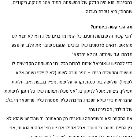
במסיבות. הוא היה הדלק של המשפחה. תמיד אהב מוזיקה, ריקודים,
שמחה", היא נזכרת בערגה.
מה הכי קשה ביומיום?
"הכי קשה זה שבתות וחגים. כל הזמן מדברים עליו. הוא לא יוצא לנו
מהראש. רואים סרטונים שלו ובוכים. הגעגוע שובר את הלב. זה פצע
מדמם. עד שיחזור, זה לא יתרפא".
כדי להרגיש שאוריאל איתם למרות הכל, בני המשפחה מקדישים לו
מעשים ומפעלים רבים – ספר תורה לשמו (לא לעילוי נשמה אלא
לשמו!), שלושה בתי כנסת נקראו על שמו, מעיין בגבעת זאב, חלוקת
תפילין, ציציות, אוכל לנזקקים. "אני מעלה תמונות שלו כל הזמן לרשתות
החברתיות כדי שלא ישכחו. מדברת עליו, מספרת עליו. שיישאר חי בלב
של כולם", מסבירה נעמי.
את התקווה היא ומשפחתה שואבים רק מהאמונה. "כשהודיעו שהוא לא
בין החיים, משהו בי נשבר. אבל אפילו אם יש חצי אחוז שהוא חי, אני