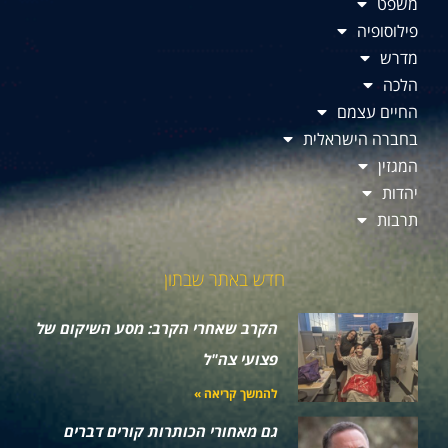
משפט
פילוסופיה
מדרש
הלכה
החיים עצמם
בחברה הישראלית
המגזין
יהדות
תרבות
חדש באתר שבתון
הקרב שאחרי הקרב: מסע השיקום של
פצועי צה"ל
להמשך קריאה »
גם מאחורי הכותרות קורים דברים