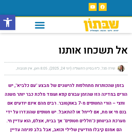
פתח סרגל
אל תשכחו אותנו
שירה סגל
כ״ח בסיון ה׳תשפ״ה (יוני 24, 2025)
8:05 pm
אין תגובות
בזמן שהכותרות מתחלפות להישגים של מבצע "עם כלביא", יש
הורים במדינה הזו שהזמן עבורם קפא ועומד מלכת כבר יותר משנה
וחצי – הורי החטופים מ-7 באוקטובר. רבים מהם אינם יודעים אם
בנם חי או מת, אם לייחל או להתאבל. יש חטופים שהוגדרו על ידי
מערכת הביטחון כ"חללים חטופים" אך בבית, אצלם, הוא עדיין חי.
הם אמנם קיבלו מודיעין שלילי וכואב, אבל בלב פנימה עדיין