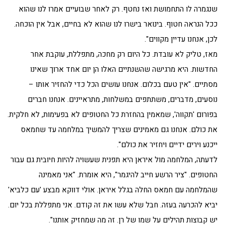
שנגמרה לו התחמושת ואז נחטף. רק לאחר שבועיים אמרו לנו שהוא
ככל הנראה חטוף. בינואר בישרו לנו שהוא לא בחיים, אבל אין הוכחה.
לכן, אנחנו עדיין מקווים".
מאז, טליק לא עובדת. כל היום רק מחכה, מתפללת, עוקבת אחר
החדשות. היא מרגישה שהשנתיים האלו הן יום אחד ארוך שאינו
מסתיים. "אין טעם בכלום. אנחנו עושים הכל כדי להחזיר אותו –
נוסעים, מדברים, משתתפים במשלחות, מתראיינים. אנחנו חברים
בפורום 'תקווה', שמאמין בהחזרת כל החטופים לא בפעימות, לא חלקית.
את כולם. אנחנו גם מאמינים שצריך להמשיך במלחמה עד שחמאס
ייכנע וירים ידיים ויחזיר את כולם".
לדעתה, המלחמה מול איראן היא תפנית שעשויה להיות חיובית גם עבור
החטופים. "ציר הרשע חייב להיגמר", היא אומרת. "אני מאמינה
שהמלחמה עם חמאס החלה בגלל איראן. אולי דווקא מבצע 'עם כלביא'
יביא להכרעה בעזה. חבל שלא עשו את זה קודם. אני מתפללת בכל יום.
יש קבוצות תהילים על שמו של רן. זה מה שמחזיק אותנו".