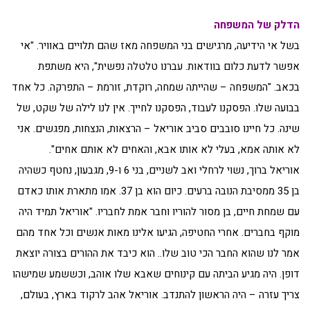
הדלק של המשפחה
בשל אי הידיעה, מרגישים בני המשפחה מאז שהם תלויים באוויר. "אי
אפשר לדעת כלום בוודאות. עברנו טלטלה נפשית", היא משתפת
בכאב. "המשפחה – שהייתה שמחה, רוקדת, זורמת – התפרקה. כל אחד
בבועה שלו. הפסקנו לעבוד, הפסקנו לחייך. אין לנו לילה של שקט, של
שינה. כל חיינו סובבים סביב אוריאל – הרצאות, הנצחות, מפגשים. אני
לא אותה אמא, בעלי לא אותו אבא, והאחים לא אותם אחים".
אוריאל ברוך, נשוי לרחלי ואב לשניים, בני 6 ו-9, מגבעון, נחטף כשהיה
בן 35 ממסיבת הנובה ברעים. כיום הוא בן 37. אמו מתארת אותו כאדם
עם שמחת חיים, בן מסור להוריו וחבר אמת לחבריו. "אוריאל תמיד היה
מוקף בחברים. אחרי החטיפה, הגיעו אלינו מאות אנשים וכל אחד מהם
אמר לנו שהוא החבר הכי טוב שלו.. הוא כיבד את ההורים בצורה יוצאת
דופן. היה מגיע הביתה עם קינוחים שאבא שלו אוהב, וכששמע שמישהו
צריך עזרה – היה הראשון להתנדב. אוריאל אהב לרקוד בארץ, בעולם,