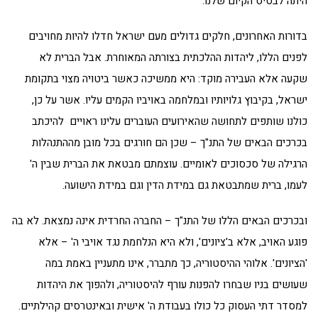
היתה לבסיס הקיום שלנו.
בדורות האחרונים, חלקים גדולים מעם ישראל חדלו להיות מחויבים
לפנים הללו, ליהדות ההלכתית בצורתה המאוחרת. אבל הברית לא
שקעה אלא העבירה מוקד: היא ממשיכה כאשר ביטויה מצוי בתקומת
ישראל, בקיבוץ גלויותיו ובמלחמה באויביו הקמים עליו. אשר על כן,
כולנו שותפים לתחושה שהאירועים העוברים עלינו ראויים להיכתב
בכרכים הבאים של התנ"ך – שכן הם חורגים בכל מובן מההתנהלות
הרגילה של סכסוכים לאומיים. עוצמתם מבטאת את הברית שבין ה'
לעמו, ברית שמתבטאת גם במידת הדין וגם במידת הישועה.
ובכרכים הבאים הללו של התנ"ך – החברה החרדית אינה נמצאת. לא בה
פוגע האויב, אלא ב'ציונים', ולא היא הנלחמת נגד אויבי ה' – אלא
'הציונים'. אלוהי ההיסטוריה, כך מתברר, אינו מתעניין באמת במה
שעושים בניו שבחרו להפנות עורף להיסטוריה, ולהפוך את היהדות
למסדר דתי העסוק כל כולו בעבודת ה' אישית ובאינטרסים קהילתיים.