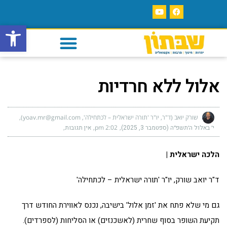
פתח סרגל
אלול ללא חרדיות
שורק יואב (ד"ר, יו"ר 'תורה ישראלית – לכתחילה', yoav.mr@gmail.com)
י׳ באלול ה׳תשפ״ה (ספטמבר 3, 2025)
2:02 pm
אין תגובות
הלכה ישראלית |
ד"ר יואב שורק, יו"ר 'תורה ישראלית – לכתחילה'
גם מי שלא פתח את 'זמן אלול' בישיבה, נכנס לאווירת החודש דרך
תקיעת השופר בסוף שחרית (לאשכנזים) או הסליחות (לספרדים).