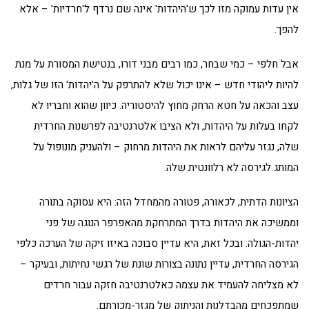
אין עדות עמוקה מזו לכך ש'היהדות' אינה שם נרדף ל'חרדיות' – אלא
להפך.
אבל חלפי – כמי שבחר, כמו רבים מבני דורו, בנטישת המסורת על מנת
להיות ליהודי חדש – אינו יכול שלא להתרפק על ה'יהדות' הזו של גלות,
עצב והכאה על חטא הרחק מחוץ להיסטוריה. כיוון שהוא וחבריו לא
לקחו בעלות על היהדות, ולא הציבו אלטרנטיבה לפרשנות החרדית
שלה, נגזר עליהם לראות את היהדות מרחוק – ולהעניק מונופול על
המותג לגירסה לא רלוונטית שלה.
הציונות הדתית, לכאורה, פטורה מהמחדל הזה: היא עסוקה בתורה
וממשיכה את היהדות בדרך המתרחקת מהאפרפר הנוגה של פני
יהדות-הגולה. ובכל זאת, היא עדיין סבוכה באיזו זיקה של הערכה כלפי
הגירסה החרדית, עדיין נתונה בצורות שונת של רגשי נחיתות, ובעיקר –
לא מצליחה להעמיד את עצמה כאלטרנטיבה חזקה עבור חרדים
שמתפכחים מהבדלנות והניתוק של מגזר-מכורתם.