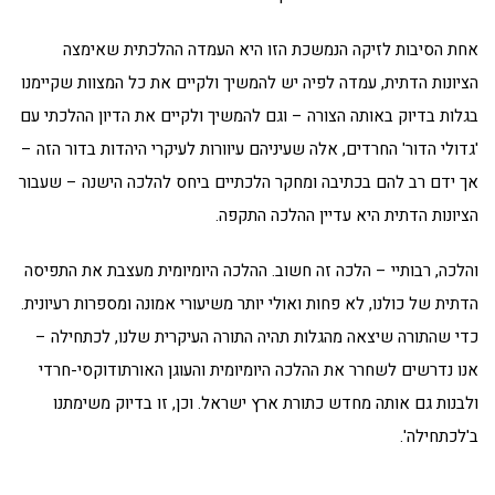
אחת הסיבות לזיקה הנמשכת הזו היא העמדה ההלכתית שאימצה
הציונות הדתית, עמדה לפיה יש להמשיך ולקיים את כל המצוות שקיימנו
בגלות בדיוק באותה הצורה – וגם להמשיך ולקיים את הדיון ההלכתי עם
'גדולי הדור' החרדים, אלה שעיניהם עיוורות לעיקרי היהדות בדור הזה –
אך ידם רב להם בכתיבה ומחקר הלכתיים ביחס להלכה הישנה – שעבור
הציונות הדתית היא עדיין ההלכה התקפה.
והלכה, רבותיי – הלכה זה חשוב. ההלכה היומיומית מעצבת את התפיסה
הדתית של כולנו, לא פחות ואולי יותר משיעורי אמונה ומספרות רעיונית.
כדי שהתורה שיצאה מהגלות תהיה התורה העיקרית שלנו, לכתחילה –
אנו נדרשים לשחרר את ההלכה היומיומית והעוגן האורתודוקסי-חרדי
ולבנות גם אותה מחדש כתורת ארץ ישראל. וכן, זו בדיוק משימתנו
ב'לכתחילה'.