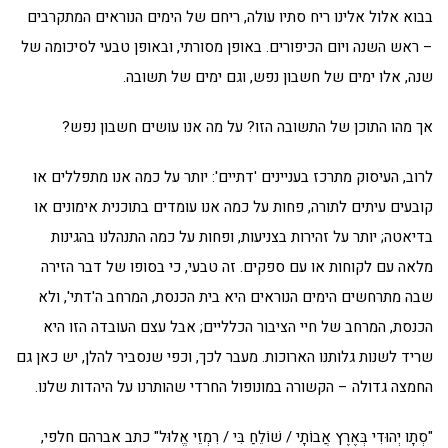
בבוא אלול אלינו ריח סתיו עולה, ריחם של הימים הנוראים המתקרבים
– ראש השנה ויום הכיפורים. באופן מסורתי, ובאופן טבעי לסיכומה של
שנה, אלו ימים של חשבון נפש, וגם ימים של תשובה.
אך מהו התוכן של התשובה הזו? על מה אנו עושים חשבון נפש?
לרוב, העיסוק מתרכז בעניינים 'דתיים': יותר על כמה אנו מתפללים או
קובעים עיתים לתורה, פחות על כמה אנו עומדים בתוכנית אימונים או
בדיאטה; יותר על זהירות בצניעות, ופחות על כמה התנהלנו בהגינות
מלאה עם לקוחות או עם ספקים. זה טבעי, כי בסופו של דבר הזירה
שבה מתרחשים הימים הנוראים היא בית הכנסת, המרחב ה'דתי', ולא
הכנסת, המרחב של חיי הציבור הכלליים; אבל עצם העובדה הזו היא
שריד לשנות גלותנו הארוכות. מעבר לכך, וכפי שנסביר להלן, יש כאן גם
החמצה גדולה – הקשורה במונופול החרדי שהותרנו על היהדות שלנו.
"סְתָו יְהוּדִי בְּאֶרֶץ אֲבוֹתָי / שׁוֹלֵחַ בִּי / רִמְזֵי אֱלוּל" כתב אברהם חלפי,