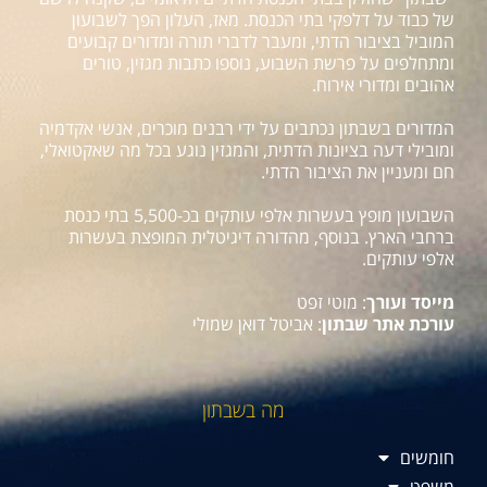
של כבוד על דלפקי בתי הכנסת. מאז, העלון הפך לשבועון
המוביל בציבור הדתי, ומעבר לדברי תורה ומדורים קבועים
ומתחלפים על פרשת השבוע, נוספו כתבות מגזין, טורים
אהובים ומדורי אירוח.
המדורים בשבתון נכתבים על ידי רבנים מוכרים, אנשי אקדמיה
ומובילי דעה בציונות הדתית, והמגזין נוגע בכל מה שאקטואלי,
חם ומעניין את הציבור הדתי.
השבועון מופץ בעשרות אלפי עותקים בכ-5,500 בתי כנסת
ברחבי הארץ. בנוסף, מהדורה דיגיטלית המופצת בעשרות
אלפי עותקים.
מייסד ועורך
: מוטי זפט
עורכת אתר שבתון
: אביטל דואן שמולי
מה בשבתון
חומשים