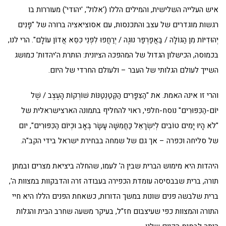
איש העלייה השלישית, והמילים הללו ('אלול', 'יהודי') מעוררות בו
רגשות מוגדרים של עצב והתכנסות, עם אסוציאציה ברורה של "פָּנִים
יְהוּדִיּוֹת מִן הַגּוֹלָה / בַּאֲפַרְפַּר נוּגֶה / יְרַחֲפוּ לִפְנֵי כִּסֵּא אֲדוֹן עוֹלָם". הרי לנו,
בכמוסה, הכישלון הגדול של המהפכה הציונית: הותרת ה'יהדות' כמושג
השייך לעולם הגלותי של העבר – ולעולם החרדי של היום.
והרי זו אינה האמת. את "הַצִּפֳּרִים הַקְּטַנְטַנּוֹת שׁוֹרְקוֹת הָעֶצֶב / שֶׁל
יוֹם-הַכִּפּוּרִים" נוסח-חלפי, ראוי להחליף בתמונה הארצישראלית של
"לֹא הָיוּ יָמִים טוֹבִים לְיִשְׂרָאֵל כַּחֲמִשָּׁה עָשָׂר בְּאָב וּכְיוֹם הַכִּפּוּרִים", יום
של סליחה וכפרה – אך גם של שמחה בבחירת ישראל בידי הקב"ה.
היהדות היא מימוש הברית שבין ה' לעמו, שהחלה ביציאת מצרים ובמתן
תורה, ברית שבבסיסה עומדת הכפירה בעבודה זרה והדבקוות במצוות ה',
ברית שלבשה פנים שונות במשך הדורות, כשאחת הפנים הללו היא חיי
התורה והמצוות כפי שעיצבום חז"ל, בעיקר משעה שחרב הבית והגלות