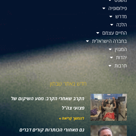
משפט
פילוסופיה
מדרש
הלכה
החיים עצמם
בחברה הישראלית
המגזין
יהדות
תרבות
חדש באתר שבתון
הקרב שאחרי הקרב: מסע השיקום של
פצועי צה"ל
להמשך קריאה »
גם מאחורי הכותרות קורים דברים