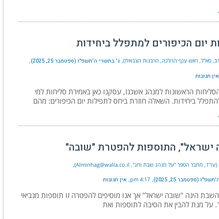
ת יום הכיפורים למתפלל ביחידות
(רב, סא"ל, ראש ענף ההלכה, הרבנות הצבאית)
ג׳ בתשרי ה׳תשפ״ו (ספטמבר 25, 2025)
אין תגובות
ליחות הראשונות למנהג אשכנז, עסקנו כאן באמירת סליחות למי
תפלל ביחידות. השאלה חוזרת ביחס לתפילות יום הכיפורים: מהם
 ישראל", התוספות להפטרת "שובה"
ד, מחבר הספר "על מנהג שבת וחג", Alminhag@walla.co.il)
שפ״ו (ספטמבר 25, 2025)
4:17 pm
אין תגובות
בת הינה "שובה ישראל" אך אנו מוסיפים להפטרה זו תוספות מנביאי
 על מנת להבין את הסיבה לתוספות ואת