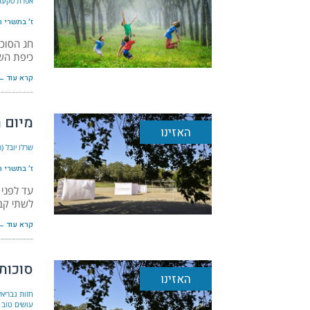
אפרת סקעת (אחות
ז׳ בתשרי ה׳תש
חג הסוכו
כיפת הש
קרא עוד ←
מיום 
האזינו
שרלו יובל (
ז׳ בתשרי ה׳תש
עד לפני 
לשתי קב
קרא עוד ←
סוכות:
האזינו
חזות גבריאל
עושים טוב 