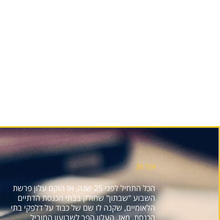
אודות
הכל התחיל לפני 25 שנה, אז הוקם עלון פרשת
השבוע "שבתון" שחולק בבתי הכנסת הדתיים
הלאומיים, שקנה לו שם של כבוד על דלפקי בתי
הכנסת. מאז, העלון הפך לשבועון המוביל