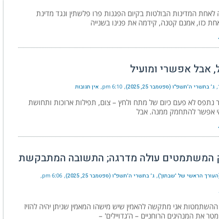
ה לאחת המדינות הבולטות בקיום הפגנות פרו פלשתין ונגד מדינת
חת כזו, אמנם קטנה, קידמה את פנינו בשנייה
, אבל אפשרי ומועיל
ג׳ בתשרי ה׳תשפ״ו (ספטמבר 25, 2025)
6:10 pm
אין תגובות
ר נתפס לא פעם כיום של מתח ולחץ – צום, תפילות ארוכות ותחושת
י אפשר להתחמק ממנה. אבל
המשתמטים עולה מדרגה; התשובה המתבקשת
העורך הראשי של 'שבתון')
ג׳ בתשרי ה׳תשפ״ו (ספטמבר 25, 2025)
6:06 pm
השתמטות אני מתקשה להאמין שיש מישהו המאמין שניתן יהיה להזיז
ימטר את המנהיגים הרוחניים – ה'גדויילים' –