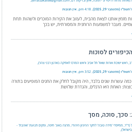
 מלווה לריפוי ע"י תזונה, איזון ובדיקות דם, efratsakat68@gmail.com)
פ״ו (ספטמבר 29, 2025)
4:18 pm
אין תגובות
ת מזמין אותנו לצאת מהבית, לעזוב את הקירות המוכרים ולשהות תחת
מיים. מעבר למשמעות הרוחנית והמסורתית, יש בכך
הכיפורים לסוכות
רב, ראש ישיבת אורות שאול תל אביב וראש המרכז לאתיקה בארגון רבני צהר)
פ״ו (ספטמבר 29, 2025)
3:52 pm
אין תגובות
כמה עשרות שנים בלבד, היה מקובל לחלק את החגים המופיעים בתורה
וצות: האחת היא הרגלים, והגדרת שלושת
 סכך, סוכה, מסך
 (ד"ר, ממייסדי 'מידה טובה' לחקר ההיגיון היהודי, מרצה באונ' חיפה, ומקים תנועת 'ואהבת' -
בישראל)