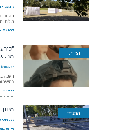
ז׳ בתשרי ה׳תש
ההתבוננו
מילים ומ
קרא עוד ←
"כורע
האזינו
מרגש 
eknoa777
השנה ביו
במשימות 
קרא עוד ←
מיוון.
המגזין
זפט מוטי (
אין תגובות