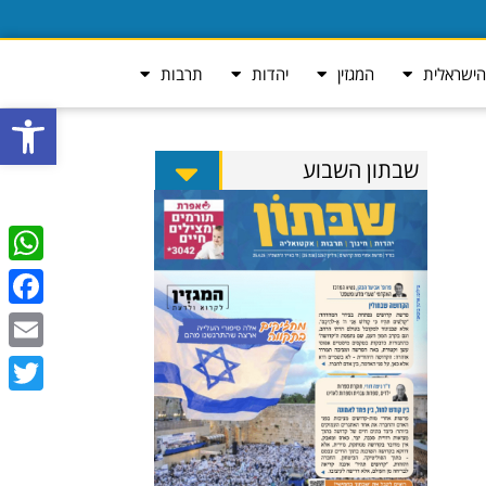
ישראלית
המגזין
יהדות
תרבות
פתח סרגל
שבתון השבוע
tsApp
ebook
Email
Twitter