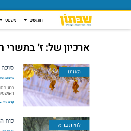
חומשים
משפט
ארכיון של:
ז׳ בתשרי ה׳תש
סוכה 
האזינו
אביהוא פסר
בחג הסוכ
האושפיזי
קרא עוד ←
כוח ה
לחיות בריא