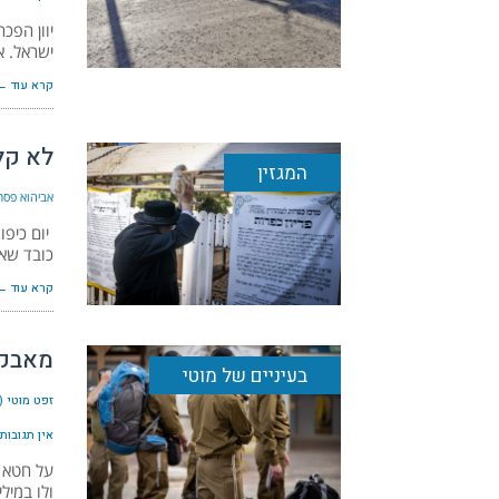
יוון הפכ
ישראל. א
קרא עוד ←
לא קל
המגזין
אביהוא פסר
יום כיפו
כובד שא
קרא עוד ←
מאבק 
בעיניים של מוטי
זפט מוטי (
אין תגובות
על חטא ה
ולו במיל