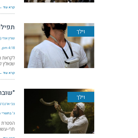
קרא עוד ←
תפילו
וילך
שורץ אודי 
4:18 pm
לקראת הס
שנאלץ לה
קרא עוד ←
"שובה
וילך
צבי ארנברג (עו"
ג׳ בתשרי ה׳ת
הפטרת הש
תרי-עשר.