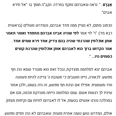
אַבְרָם
…". נראה שאברהם נתקף בחרדה. הקב"ה תומך בו: "אל תירא
אברם".
הכתוב סתום, לא מציין ממה פחד אברהם, והמדרש משלים (בראשית
רבא מד): "ר' לוי אמר
לפי שהיה אבינו אברהם מתפחד ואומר תאמר
אותן אוכלסין שהרגתי שהיה
בהם צדיק אחד וירא שמים אחד
…
אמר הקדוש ברוך הוא לאברהם אותן אוכלוסין שהרגת קוצים
כסוחים היו… "
.
אברהם יצא למלחמה מוצדקת, ובכל זאת הוא מוטרד שמא הרג חף
מפשע. לכאורה, היינו חושבים כי תשובת ה' צריכה להיות פשוטה
וחד-משמעית: אפילו אם הרגת חף מפשע, זה היה בשוגג, ולכן אסור
שיהיו לך רגשות אשם. עצם המלחמה הייתה מוצדקת ונכונה, וגם אם
במהלכה נהרגו אנשים בטעות, אל לו לאברהם לחיות עם נקיפות מצפון.
אולם, המדרש טוען טענה אחרת ונועזת: שאברהם לא הרג חפים מפשע.