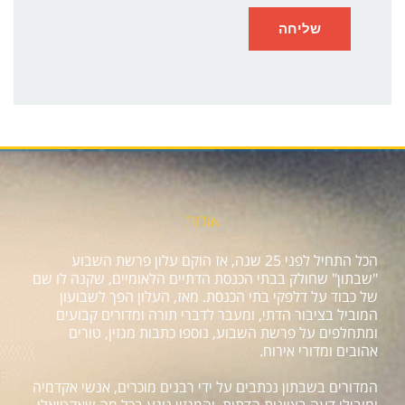
אודות
הכל התחיל לפני 25 שנה, אז הוקם עלון פרשת השבוע
"שבתון" שחולק בבתי הכנסת הדתיים הלאומיים, שקנה לו שם
של כבוד על דלפקי בתי הכנסת. מאז, העלון הפך לשבועון
המוביל בציבור הדתי, ומעבר לדברי תורה ומדורים קבועים
ומתחלפים על פרשת השבוע, נוספו כתבות מגזין, טורים
אהובים ומדורי אירוח.
המדורים בשבתון נכתבים על ידי רבנים מוכרים, אנשי אקדמיה