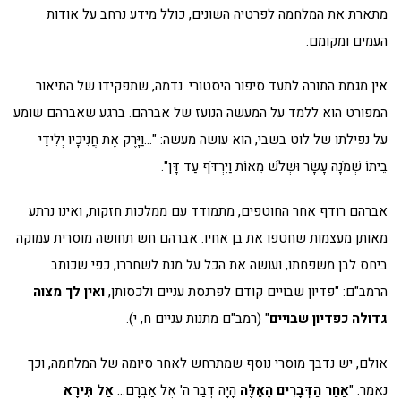
מתארת את המלחמה לפרטיה השונים, כולל מידע נרחב על אודות
העמים ומקומם.
אין מגמת התורה לתעד סיפור היסטורי. נדמה, שתפקידו של התיאור
המפורט הוא ללמד על המעשה הנועז של אברהם. ברגע שאברהם שומע
על נפילתו של לוט בשבי, הוא עושה מעשה: "…וַיָּרֶק אֶת חֲנִיכָיו יְלִידֵי
בֵיתוֹ שְׁמֹנָה עָשָׂר וּשְׁלֹשׁ מֵאוֹת וַיִּרְדֹּף עַד דָּן".
אברהם רודף אחר החוטפים, מתמודד עם ממלכות חזקות, ואינו נרתע
מאותן מעצמות שחטפו את בן אחיו. אברהם חש תחושה מוסרית עמוקה
ביחס לבן משפחתו, ועושה את הכל על מנת לשחררו, כפי שכותב
הרמב"ם: "פדיון שבויים קודם לפרנסת עניים ולכסותן,
ואין לך מצוה
גדולה כפדיון שבויים
" (רמב"ם מתנות עניים ח, י).
אולם, יש נדבך מוסרי נוסף שמתרחש לאחר סיומה של המלחמה, וכך
נאמר: "
אַחַר הַדְּבָרִים הָאֵלֶּה
הָיָה דְבַר ה' אֶל אַבְרָם…
אַל תִּירָא