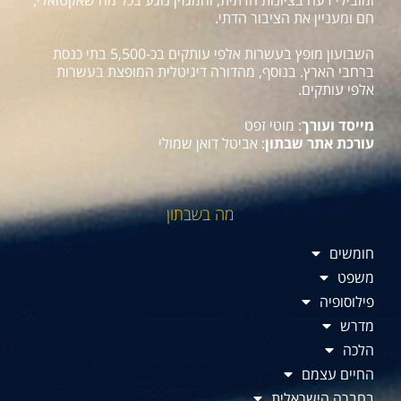
ומובילי דעה בציונות הדתית, והמגזין נוגע בכל מה שאקטואלי,
חם ומעניין את הציבור הדתי.
השבועון מופץ בעשרות אלפי עותקים בכ-5,500 בתי כנסת
ברחבי הארץ. בנוסף, מהדורה דיגיטלית המופצת בעשרות
אלפי עותקים.
מייסד ועורך
: מוטי זפט
עורכת אתר שבתון
: אביטל דואן שמולי
מה בשבתון
חומשים
משפט
פילוסופיה
מדרש
הלכה
החיים עצמם
בחברה הישראלית