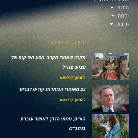
המגזין
יהדות
תרבות
חדש באתר שבתון
הקרב שאחרי הקרב: מסע השיקום של
פצועי צה"ל
להמשך קריאה »
גם מאחורי הכותרות קורים דברים
להמשך קריאה »
הורים, ממתי הדרך לאושר עוברת
בנתב"ג?