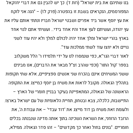
בנו שתיהם את בית ישראל" (רות ד). כך יש להבין גם את דברי יחזקאל
המפורסמים, הנקראים בשבת זו בהפטרה (פרק לז) – "הנה אני לוקח
את עץ יוסף אשר ביד אפרים ושבטי ישראל חבריו ונתתי אותם עליו את
עץ יהודה, ועשיתם לעץ אחד והיו אחד בידי… ועשיתי אתם לגוי אחד
בארץ בהרי ישראל ומלך אחד יהיה לכולם למלך ולא יהיו עוד לשני
גויים ולא יחצו עוד לשתי ממלכות עוד".
לאור דברי הגר"א, כפי שנמסרו לנו על ידי תלמידו ר' הלל משקלוב
בספר 'קול התור' (וכפי שהרב זצ"ל מבאר את הדברים), אנו מבינים
ששני המשיחים אינם בהכרח שני אנשים ספציפיים, אלא שתי תקופות
בתהליך הגאולה. מקובל לראות את משיח בן יוסף כמייצג את התקופה
הראשונה של הגאולה, המתאפיינת בעיקר בבניין חומרי של הארץ –
התיישבות, כלכלה, צבא ובטחון, תחיית הלאומיות של עם ישראל בארצו.
ולעומת זאת משיח בן דוד מייצג את 'דוד עבדי' – את עבודת ה', את
הרובד הרוחני, את השראת השכינה בתוך אותה מדינה שנבנתה בכלים
חומריים. "בונים בחול ואחר כך מקדשים" – זהו סדר הגאולה. ממילא,