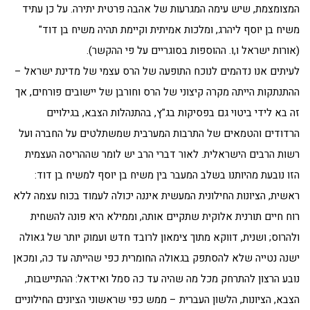
המצומצמת, שיש עימה המגרעות של אהבה פרטית יתירה. על כן עתיד
משיח בן יוסף ליהרג, ומלכות אמיתית וקיימת תהיה משיח בן דוד"
(אורות ישראל ו,ו. ההוספות בסוגריים על פי ההקשר).
לעיתים אנו נדהמים לנוכח התופעה של הרס עצמי של מדינת ישראל –
ההתנתקות הייתה מקרה קיצוני של הרס וחורבן של יישובים פורחים, אך
זה בא לידי ביטוי גם בפסיקות בג"ץ, בהתנהלות הצבא, בגילויים
הרדודים והטמאים של התרבות המערבית שמשתלטים על החברה ועל
רשות הרבים הישראלית. לאור דברי הרב יש לומר שההריסה העצמית
הזו נובעת מהיותנו בשלב המעבר בין משיח בן יוסף למשיח בן דוד:
ראשית, הציונות החילונית המעשית איננה יכולה לעמוד בכוח עצמה ללא
רוח חיים תורנית אלוקית שתקיים אותה, וממילא היא פונה להשחית
ולהרוס; ושנית, דווקא מתוך צימאון לרובד חדש ועמוק יותר של גאולה
ישנה נטייה שלא להסתפק בגאולה החומרית כפי שהייתה עד כה, ומכאן
נובע הרצון להתרחק מכל מה שהיה עד כה סמל ואידאל: ההתיישבות,
הצבא, הציונות, הלשון העברית – ממש כפי שראשוני הציונים החילוניים