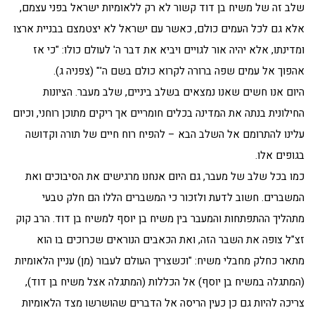
שלב זה של משיח בן דוד קשור לא רק ללאומיות ישראל בפני עצמם,
אלא גם לכל העמים כולם, כאשר עם ישראל לא יצטמצם בבניית ארצו
ומדינתו, אלא יהיה אור לגויים ויביא את דבר ה' לעולם כולו: "כי אז
אהפוך אל עמים שפה ברורה לקרוא כולם בשם ה'" (צפניה ג).
היום אנו חשים שאנו נמצאים בשלב ביניים, שלב מעבר. הציונות
החילונית בנתה את המדינה בכלים חומריים אך ריקים מתוכן רוחני, וכיום
עלינו להתרומם אל השלב הבא – להפיח רוח חיים של תורה וקדושה
בגופים אלו.
כמו בכל שלב של מעבר, גם היום אנחנו מרגישים את הסיבוכים ואת
המשברים. חשוב לדעת ולזכור כי המשברים הללו הם חלק טבעי
מתהליך ההתפתחות והמעבר בין משיח בן יוסף למשיח בן דוד. הרב קוק
זצ"ל צופה את השבר הזה, ואת הכאבים הנוראים שכרוכים בו הוא
מתאר כחלק מחבלי משיח: "וכשצריך העולם לעבור (מן) עניין הלאומיות
(המתגלה במשיח בן יוסף) אל הכללות (המתגלה אצל משיח בן דוד),
צריכה להיות גם כן כעין הריסה אל הדברים שהושרשו מצד הלאומיות