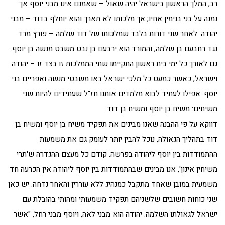
רב, המלך הראשון בישראל יהיה שאול – שאמנם אינו מבני יוסף אך
נמנה על בני בנימין אחיו; אך מלכותו לא תארך והוא יוחלף בדוד – מבני
יהודה. לאחר שני דורות בלבד שמלכותו של דוד שלמה – פורץ מרד
נגד רחבעם בן שלמה, והמורד הוא ירבעם בן נבט משבט מנשה בן יוסף.
גם לאורך כל ימי בית ראשון התקיימו שתי הממלכות זו בצד זו – יהודה
וישראל, כאשר כמעט כל מלכי ישראל באו משבטי מנשה ואפריים בני
יוסף. אפילו לעתיד לבוא מלמדים אותנו חז"ל שעתידים להיות שני
משיחים: משיח בן יוסף ומשיח בן דוד.
דווקא על פי ההבנה שאנו מבינים את תפקיד משיח בן יוסף ומשיח בן
דוד בתהליך הגאולה, נוכל להבין יותר לעומק גם את משמעות
ההתמודדות בין יוסף ליהודה בפרשה. קודם כל מעצם ההגדרה ש'תרי
משיחין אינון', אנו מבינים שבהתמודדות בין יוסף ליהודה אין הכרעה חד
משמעית במובן שאחד מתקבל כמנהיג ללא עוררין והאחר נדחה. יש כאן
שני כוחות חשובים שלשניהם תפקיד משמעותי ומהותי בהובלת עם
ישראל לגאולתו השלמה. יהודה הוא מבני לאה, ויוסף מבני רחל, "אשר