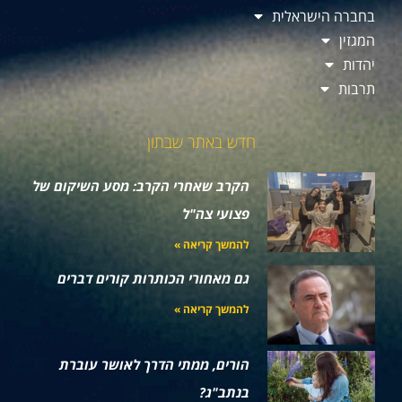
בחברה הישראלית
המגזין
יהדות
תרבות
חדש באתר שבתון
הקרב שאחרי הקרב: מסע השיקום של
פצועי צה"ל
להמשך קריאה »
גם מאחורי הכותרות קורים דברים
להמשך קריאה »
הורים, ממתי הדרך לאושר עוברת
בנתב"ג?