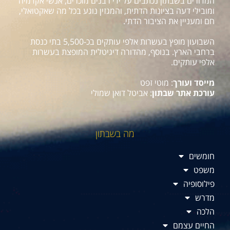
המדורים בשבתון נכתבים על ידי רבנים מוכרים, אנשי אקדמיה
ומובילי דעה בציונות הדתית, והמגזין נוגע בכל מה שאקטואלי,
חם ומעניין את הציבור הדתי.
השבועון מופץ בעשרות אלפי עותקים בכ-5,500 בתי כנסת
ברחבי הארץ. בנוסף, מהדורה דיגיטלית המופצת בעשרות
אלפי עותקים.
מייסד ועורך
: מוטי זפט
עורכת אתר שבתון
: אביטל דואן שמולי
מה בשבתון
חומשים
משפט
פילוסופיה
מדרש
הלכה
החיים עצמם