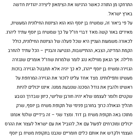
התרחקו מן התורה כאשר הרגישו את הצימאון ליצירה יהודית חדשה
בארץ ישראל.
על פי ביאור זה, שמשיח בן יוסף הוא הוא הציונות החילונית המעשית,
מאירים באור קשה מאד דברי חז"ל על כך שמשיח בן יוסף עתיד ליהרג.
לכאורה משמעות העניין היא שכל פעלה של הציונות החילונית, כולל
הקמת המדינה, הצבא, ההתיישבות, הנטיעה והבניין – הכל עתיד להחרב
חלילה. אך הגאון מווילנא נהג לומר שלמרות שחז"ל אומרים שנגזרה
הגזירה ומשיח בן יוסף ייהרג, לא כך יהיה אלא תתבטל הגזירה בזכות
מעשינו ותפילותינו. מצד אחד עלינו לזכור את הגזירה המרחפת על
ראשינו ולהבין את גודל הסכנה שנובעת ממנה. איננו יכולים להיות
שקטים ולומר לעצמנו שלא יהיה חורבן שלישי, כיוון שבדרך הטבע
תהליך הגאולה כרוך בחורבן פנימי של תקופת משיח בן יוסף, שרק
מתוכו באה תקופת משיח בן דוד. ומצד שני – זה בידיים שלנו! אנחנו
יכולים ומוכרחים לפעול עם אל, להוביל את עם ישראל לעצור את ההרס
העצמי ולקדש את אותם כלים חומריים שנבנו בתקופת משיח בן יוסף