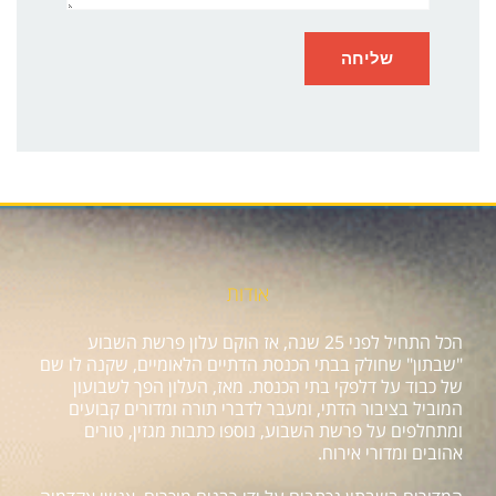
אודות
הכל התחיל לפני 25 שנה, אז הוקם עלון פרשת השבוע
"שבתון" שחולק בבתי הכנסת הדתיים הלאומיים, שקנה לו שם
של כבוד על דלפקי בתי הכנסת. מאז, העלון הפך לשבועון
המוביל בציבור הדתי, ומעבר לדברי תורה ומדורים קבועים
ומתחלפים על פרשת השבוע, נוספו כתבות מגזין, טורים
אהובים ומדורי אירוח.