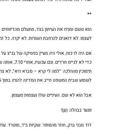
**
הוא נושם ומניח את העיתון בצד, מתעלם מהדיווחים 
לעצמו. לא דואגים להרחבת השורות. לא יקרה. כל זמ
אם היה לו כוח, אולי היה מעיין בפסיקה של בג״צ ע
כדי לא לגייס 
תימוכין מההלכה “למה לי קרא – סברא היא”, לא צריך
לשמוע שבית המשפט חייב את המדינה להציג בתוך 45 יום מדיניות גיוס אפקטיבית.
אבל הוא לא שם. העיניים שלו נעצמות מעצמן.
וננער בבהלה: הַגַּן!
דוד מבני ברק, חוזר מהסופר. שקיות ביד, מוטרד. עו