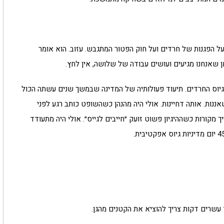
על הפגנות של חרדים ועל חוק הפטור המתגבש. עזוב. הוא אומר
ן שאנחנו מגיעים ועושים עבודה של שלושה, אין לחץ.
ל גיוס החרדים. תיעוד פעולותיה של המדינה שבמשך שנים עשתה הכול
חרדים. וגם עכשיו, אחרי 7.10, אותה שאננות. אותה דחיינות. אולי היה מהנהן כשהשופט כותב רגע לפני
 מקורות כשההיגיון פשוט זועק ״חייבים לגייס״. אולי היה מתעודד
ד עשרים דקות צריך להוציא את הקטנים מהגן.