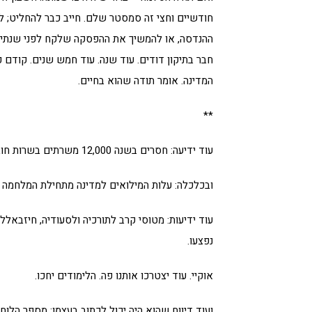
חודשיים וחצי זה סמסטר שלם. חייב כבר להחליט; לח
ההנדסה, או להמשיך את ההפסקה שלקח לפני שנתיי
חבר בתיקון דודים. עוד שנה. עוד חמש שנים. קודם כ
המדינה. אומר תודה שהוא בחיים.
**
עוד ידיעה: חסרים בשנה 12,000 משרתים בשרות חובה.
ובכלכלה: עלות המילואים למדינה מתחילת המלחמה – 200 מליארד שקל
עוד ידיעות: מטוסי קרב לתורכיה ולסעודיה, חיזבאל
נפצעו.
אוקיי. עוד יצטרכו אותנו פה. הלימודים יחכו.
ועוד דיווח שהוא היה יכול לכתוב בעצמו: מספר הל