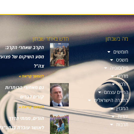
מה בשבתון
חדש באתר שבתון
הקרב שאחרי הקרב:
חומשים
מסע השיקום של פצועי
משפט
צה"ל
פילוסופיה
מדרש
להמשך קריאה »
הלכה
גם מאחורי הכותרות
החיים עצמם
קורים דברים
בחברה הישראלית
להמשך קריאה »
המגזין
יהדות
הורים, ממתי הדרך
תרבות
לאושר עוברת בנתב"ג?