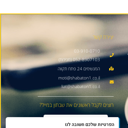
יצירת קשר
03-910-0710
052-8907103 (מכירות)
moti@shabaton1.co.il
liat@shabaton1.co.il
רוצים לקבל ראשונים את שבתון במייל?
הפרטיות שלכם חשובה לנו