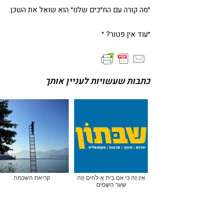
״מה קורה עם הח״כים שלנו״ הוא שואל את השכן.
״עוד אין פטור? ״
כתבות שעשויות לעניין אותך
אֵין זֶה כִּי אִם בֵּית אֱ-לֹהִים וְזֶה
קריאת השכמה
שַׁעַר הַשָּׁמָיִם