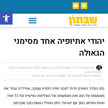
פתח סרגל
יהודי אתיופיה אחד מסימני
הגאולה
שרון שלום (רב, ד"ר, ראש הקתדרה הבין לאומית לחקר יהדות אתיופיה, הקריה
האקדמית אונו)
ו׳ בכסלו ה׳תשפ״ו (נובמבר 26, 2025)
8:12 am
אין תגובות
בחג הסיגד האחרון זכיתי לעבור חוויה רוחנית עמוקה, שחידדה עבורי את
משמעותו של החג ואת משמעותה של השליחות האישית של כל אחד
ואחת מאיתנו בתוך עם ישראל. היום התחיל בשעת בוקר מוקדמת,