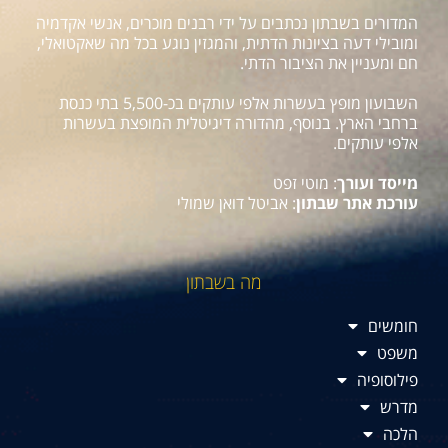
המדורים בשבתון נכתבים על ידי רבנים מוכרים, אנשי אקדמיה
ומובילי דעה בציונות הדתית, והמגזין נוגע בכל מה שאקטואלי,
חם ומעניין את הציבור הדתי.
השבועון מופץ בעשרות אלפי עותקים בכ-5,500 בתי כנסת
ברחבי הארץ. בנוסף, מהדורה דיגיטלית המופצת בעשרות
אלפי עותקים.
מייסד ועורך
: מוטי זפט
עורכת אתר שבתון
: אביטל דואן שמולי
מה בשבתון
חומשים
משפט
פילוסופיה
מדרש
הלכה