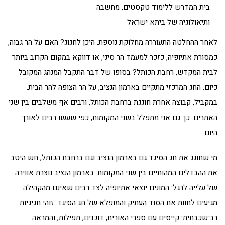
בית המדרש ללימוד טקסטים, מחשבה
ותיאולוגיה של ביתא ישראל
לאחר ההחלטה התעוררה מחלוקת נוספת: היכן לחגוג? האם על הר גבוה,
כמסורת אתיופיה, כזכר למעמד הר סיני, או דווקא במקום הקרוב ביותר
לבית המקדש, רחבת הכותל? בסופו של דבר התקבל המנהג המקובל
כיום: החג המרכזי מתקיים בארמון הנציב, על הר הצופה להר הבית.
במקביל, קבוצה אחרת חוגגת ברחבת הכותל, ורבים אף משלבים בין שני
האתרים. כך גם אני מתפלל בשני המקומות, כפי שעשו רבים לאורך
היום.
מי שחוגג את חג הסיגד גם בארמון הנציב וגם ברחבת הכותל, חש היטב
את ההבדלים המהותיים בין שני המקומות. בארמון הנציב נוצרת אווירה
של עלייה לרגל: המונים יוצאי אתיופיה לצד רבים שאינם מהקהילה
מגיעים לחוות את הסוד העתיק והמופלא של חג הסיגד. זוהי חגיגיות
רב־שכבתית: קייסים עם ספרי האורית, דוכנים, תפילות, והמראה