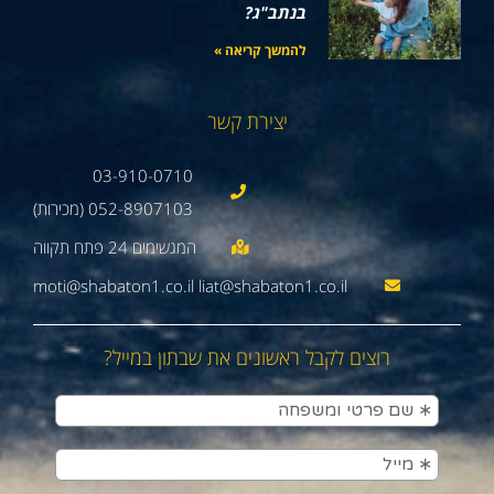
בנתב"ג?
להמשך קריאה »
יצירת קשר
03-910-0710
052-8907103 (מכירות)
moti@shabaton1.co.il liat@shabaton1.co.il
רוצים לקבל ראשונים את שבתון במייל?