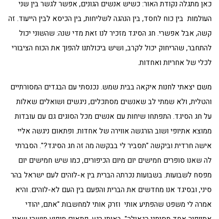
כאן מתגלה נקודת האור: כשיש אנשים הגונים, אפשר לגשר בין שני
העולמות בין כוח לחסד, בין הנהגה לשליחות, בין הכיסא לבין הייעוד. זה
קשה, אבל אפשרי. חג הסיגד מזכיר לנו זאת מדי שנה: שהשוני יכול
להתחבר, שהריחוק יכול לקרב, ושיש ביכולתנו להפוך את הכוח הציבורי
לכלי של אחריות ואחדות.
משם יצאתי לחנות איקאה בבית שמש. נכנסתי עם הבגדים המסורתיים
והטלית, ולא שמתי לב שאנשים מסתכלים, ניגשים ושואלים שאלות
על חג הסיגד. התפתחו שיחות עם אנשים מכל הסוגים גם עם עובדות
ממוצא אתיופי ושוב הורגשה אווירה של אחדות. ופתאום ניגשה אליי
אישה חרדית וביקשה "תסביר לי בבקשה מה זה חג הסיגד?". הסברתי
לה שאנו סופרים חמישים יום מיום הכיפורים, כמו שיש חמישים יום
מפסח לשבועות. בשבועות נכרתה הברית בין א-לוהים לעם ישראל בהר
סיני, ובסיגד אנו מחדשים את הברית והפעם בין העם לא-לוהים. והיא
אמרה לי משפט שהפתיע אותי וזרק אותי למחשבות "אתם, יהודי