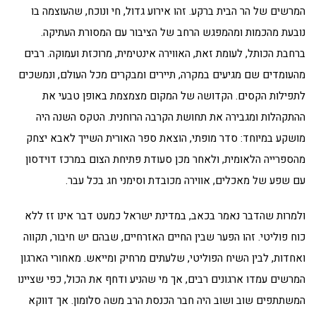
המרשים של הר הבית ברקע. זהו אירוע גדול, חי ונוכח, שהעוצמה בו
נובעת מהכמות ומהמפגש הרחב של הציבור עם המסורת העתיקה.
ברחבת הכותל, לעומת זאת, האווירה אינטימית, מרוכזת ועמוקה. רבים
מהעומדים שם מגיעים במקרה, תיירים ומבקרים מכל העולם, ונמשכים
לתפילות הקסים. הקדושה של המקום מצמצמת באופן טבעי את
ההתקהלות ומגבירה את תחושת הקרבה הרוחנית. הטקס השנה היה
מושקע במיוחד: סדר מופתי, הוצאת ספר האורית השייך לאבא יצחק
מהספרייה הלאומית, ולאחר מכן סעודת פתיחת הצום במרכז דוידסון
עם שפע של מאכלים, אווירה מכובדת וסימני חג בכל עבר.
ולמרות שהדבר נאמר בכאב, במדינת ישראל כמעט דבר אינו זז ללא
כוח פוליטי. זהו הפער שבין החיים האזרחיים, שבהם יש חיבור, תקווה
ואחדות, לבין השיח הפוליטי, שלעתים מרחיק ומייאש. מאחורי הארגון
המרשים עמדו ארגונים רבים, אך מי שהניע ודחף את הכול, כפי שציינו
המשתתפים שוב ושוב היה חבר הכנסת הרב משה סלומון. אך דווקא