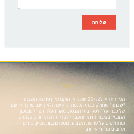
אודות
הכל התחיל לפני 25 שנה, אז הוקם עלון פרשת השבוע
"שבתון" שחולק בבתי הכנסת הדתיים הלאומיים, שקנה לו שם
של כבוד על דלפקי בתי הכנסת. מאז, העלון הפך לשבועון
המוביל בציבור הדתי, ומעבר לדברי תורה ומדורים קבועים
ומתחלפים על פרשת השבוע, נוספו כתבות מגזין, טורים
אהובים ומדורי אירוח.