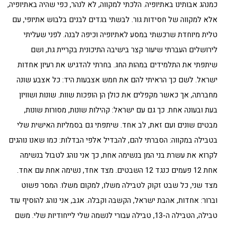
כמנהג אבותינו באתיופיה. הלכתי למקווה, לא לנהר, כפי שהיה באתיופיה,
אלא למקווה של חסידות גור. לבשתי בגדים לבנים בלבוש אתיופי, עם
טלית מיוחדת שרכשתי במסע לאתיופיה וכיפה לבנה. לפני שעליתי
לירושלים העברתי שיעור קצר בישיבה התיכונית בקריית גת, ושם
שיתפתי את התלמידים במהות החג. בחרתי להדגיש את רעיון אחדות
ישראל. לשם כך הראיתי להם את חמש אצבעות היד: כל אצבע שונה
מחברתה, אך כאשר מקפלים את כולן הן הופכות שוות. שונות ושוויון
בעת ובעונה אחת. כך גם עם ישראל: קהילות שונות, מסורות שונות,
מבטים שונים ועם זאת, לב אחד. שיתפתי גם בסמליות האישית שלי
בטבילה במקווה: הסברתי להם, להבדיל אלפי הבדלות: כמו שאנו נוהגים
לקרוא את עשרת בני המן בנשימה אחת, כך אני נוהג לטבול בנשימה
אחת 12 פעמים כנגד 12 השבטים. מצד אחד, נשימה אחת עם אחד.
מצד שני, כל שבט זקוק לטבילה משלו, למקום משלו. המסר פשוט
וברור: אחדות, אהבת ישראל, הקשבה וקבלה. אגב, אני נוהג להוסיף עוד
טבילה, הטבילה ה-13, טבילה עבורי לנשמה שלי לייחודיות שלי. משם