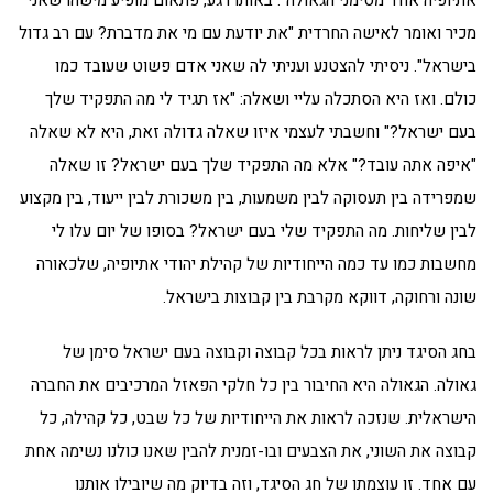
אתיופיה אחד מסימני הגאולה". באותו רגע, פתאום מופיע מישהו שאני
מכיר ואומר לאישה החרדית "את יודעת עם מי את מדברת? עם רב גדול
בישראל". ניסיתי להצטנע ועניתי לה שאני אדם פשוט שעובד כמו
כולם. ואז היא הסתכלה עליי ושאלה: "אז תגיד לי מה התפקיד שלך
בעם ישראל?" וחשבתי לעצמי איזו שאלה גדולה זאת, היא לא שאלה
"איפה אתה עובד?" אלא מה התפקיד שלך בעם ישראל? זו שאלה
שמפרידה בין תעסוקה לבין משמעות, בין משכורת לבין ייעוד, בין מקצוע
לבין שליחות. מה התפקיד שלי בעם ישראל? בסופו של יום עלו לי
מחשבות כמו עד כמה הייחודיות של קהילת יהודי אתיופיה, שלכאורה
שונה ורחוקה, דווקא מקרבת בין קבוצות בישראל.
בחג הסיגד ניתן לראות בכל קבוצה וקבוצה בעם ישראל סימן של
גאולה. הגאולה היא החיבור בין כל חלקי הפאזל המרכיבים את החברה
הישראלית. שנזכה לראות את הייחודיות של כל שבט, כל קהילה, כל
קבוצה את השוני, את הצבעים ובו-זמנית להבין שאנו כולנו נשימה אחת
עם אחד. זו עוצמתו של חג הסיגד, וזה בדיוק מה שיובילו אותנו