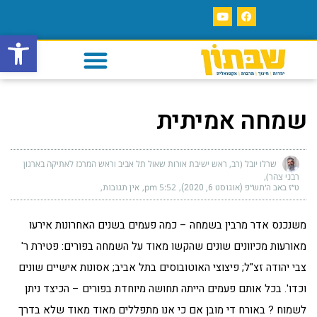
פתח סרגל
שמחה אמיתית
שרלו יובל (רב, ראש ישיבת אורות שאול תל אביב וראש המרכז לאתיקה בארגון
רבני צהר)
ט״ז באב ה׳תש״פ (אוגוסט 6, 2020)
5:52 pm
אין תגובות
משנכנס אדר מרבין בשמחה – כמה פעמים בשנים האחרונות אירעו
מאורעות מכיוונים שונים שהקשו מאוד על השמחה בפורים: פטירת ר'
צבי יהודה זצ"ל; פיצוצי האוטובוסים בתל אביב; אסונות אישיים שונים
וכדו'. בכל אותם פעמים הייתה תחושה מיוחדת בפורים – הכיצד ניתן
לשמוח ? באורח די מובן אם כי אנו מתפללים מאוד מאוד שלא בדרך