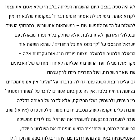
לא היה ספק בעצם קיום ההשגחה העליונה בלב מי שלא אטם את עצמו
לקרוא אותה. בימי מגילת אסתר הופיע דבר ד' במקומות שלכאורה אין
להעלות על הדעת לחפשו שם – במשתאות אחשורוש, בתמרוקי הנשים
ובנכלולי הארמון. לא זו בלבד, אלא שחלק בלתי נפרד מגאולת עם
ישראל התבסס על "לך כנוס את כל היהודים", שהוא הופעת אור
הגאולה מלמטה מלמעלה. מצוות פורים מבטאות עקרונות אלה –
מקריאת המגילה ועד החשיבות העליונה לאיחוד מחדש של האביונים
עם שאר השכבות, ושל החברים בינם לבין עצמם.
גם עלינו רובצת השנה עננה גדולה. בדברנו על "עלינו" אין אנו מתמקדים
בציונות הדתית בלבד. אין זה נכון ביום הפורים לדבר על "מפורד ומפוזר"
בין העמים, ולהעמיק בעלי מחלוקת, אלא לדבר על האומה בכללה.
עוברת עלינו תקופה קשה. מסביב יהום הסער, ומלכות פרס (איראן) שוב
שבה למעמדה כמבקשת להשמיד את ישראל. גם לידינו ממשיכה
הרשעות לצמוח, ושליחי ציר הרשע תופסים את השלטון בעולם;
האנטישמיות באירופה מתעוררת; העם היהודי בגלות בשקיעה וכדו'. לו