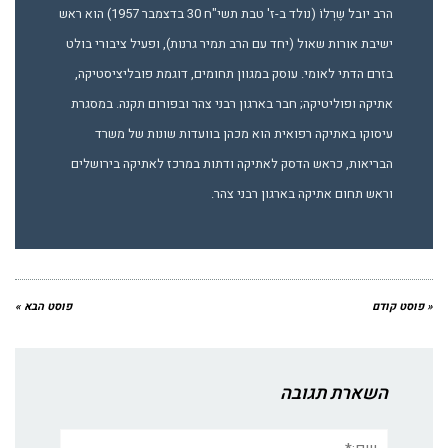
הרב יובל שֶרְלוֹ (נולד ב-ז' טבת תשי"ח 30 בדצמבר 1957) הוא ראש
ישיבת אורות שאול (יחד עם הרב תמיר גרנות), ופעיל ציבורי בולט
בזרם הדתי לאומי. עוסק במגוון תחומים, דוגמת פובליציסטיקה,
אתיקה ופוליטיקה; חבר בארגון רבני צהר ובפורום תקנה. במסגרת
עיסוקו באתיקה רפואית הוא מכהן בוועדות שונות של משרד
הבריאות, כראש הדסק לאתיקה ודתות במרכז לאתיקה בירושלים
וראש תחום אתיקה בארגון רבני צהר.
« פוסט קודם
פוסט הבא »
השארת תגובה
שם:*