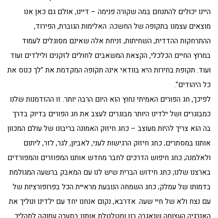
היינו יכולים להתנחם במה שקורה פנימה – דיינו, אולם גם כאן אנו
מוצאים עצמנו בתקופה של החשכה: האלימות הגוברת, הפירוד,
ההתרחקות ההדדית, השחיתות, זניחת אלה שאינם מסוגלים לעמוד
במרוץ החיים הכלכלי, הקצאת המשאבים לחולים לזקנים ולילדים ועוד
ועוד. תקופת בחירות היא בוודאי אינה תקופה המקדמת את "לך כנוס את
כל היהודים".
לפיכך, חג הפורים האמיתי נחוץ הוא היום הרבה יותר. זו ההזדמנות שלנו
כמבוגרים ושל ילדינו היותר מבוגרים לעצב את חג הפורים בדיוק בדרך
בה הוא צריך להיות מעוצב – כחג חיזוק האמונה בריבונו של עולם המכוון
אותנו במסתרים; כחג חיזוק הרגישות לעני, לאביון, לגר, לזר, ליתום
ולאלמנה; כחג חיפוש הדרכים לחבר מחדש אותנו המפוזרים והמפורדים
בארצנו שלנו; כחג חידוש הברית שיש לנו עם המאבק ברשעה המגולמת
בדמותו של עמלק; כחג השמחה הנובעת מראיית הכל בפרופורציות של
עם נצח ולא של חיי שעה. אדרבא, נקום אנחנו יחד עם ילדינו ונוליך את
האנרגיה העצומה שנאגרה בנו ומטלטלת אותנו בסערה עמוקה לתהליך