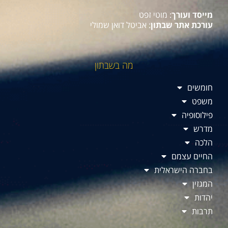
מייסד ועורך
: מוטי זפט
עורכת אתר שבתון
: אביטל דואן שמולי
מה בשבתון
חומשים
משפט
פילוסופיה
מדרש
הלכה
החיים עצמם
בחברה הישראלית
המגזין
יהדות
תרבות