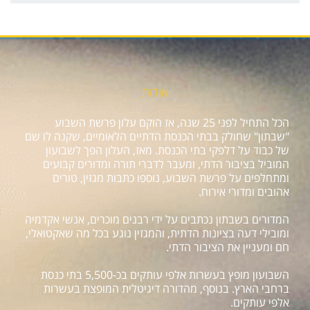
אודות
הכל התחיל לפני 25 שנה, אז הוקם עלון פרשת השבוע
"שבתון" שחולק בבתי הכנסת הדתיים הלאומיים, שקנה לו שם
של כבוד על דלפקי בתי הכנסת. מאז, העלון הפך לשבועון
המוביל בציבור הדתי, ומעבר לדברי תורה ומדורים קבועים
ומתחלפים על פרשת השבוע, נוספו כתבות מגזין, טורים
אהובים ומדורי אירוח.
המדורים בשבתון נכתבים על ידי רבנים מוכרים, אנשי אקדמיה
ומובילי דעה בציונות הדתית, והמגזין נוגע בכל מה שאקטואלי,
חם ומעניין את הציבור הדתי.
השבועון מופץ בעשרות אלפי עותקים בכ-5,500 בתי כנסת
ברחבי הארץ. בנוסף, מהדורה דיגיטלית המופצת בעשרות
אלפי עותקים.