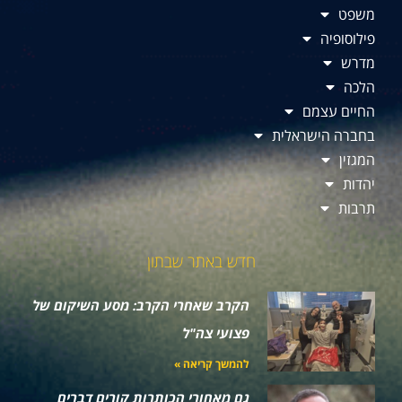
משפט
פילוסופיה
מדרש
הלכה
החיים עצמם
בחברה הישראלית
המגזין
יהדות
תרבות
חדש באתר שבתון
הקרב שאחרי הקרב: מסע השיקום של
פצועי צה"ל
להמשך קריאה »
גם מאחורי הכותרות קורים דברים