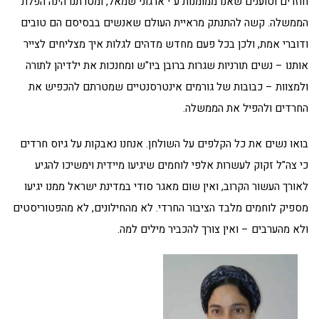
חוזרים וטוענים שאנו ממומנות ע"י ארגוני שמאל, ומטרתנו הינה הפלת
הממשלה. קשה להתנתק מראיית העולם שאנשים בבסיסם הם טובים
ודוברי אמת, ולכן בכל פעם מחדש מדהים לגלות איך מצליחים לצייר
אותנו – נשים תורניות שגרות ברובן ביו"ש ומחנכות את ילדיהן לתורה
ולמצוות – כבובות של גורמים אינטרסנטיים שמטרתם להכפיש את
החרדים ולהפיל את הממשלה.
בואו נשים את כל הקלפים על השולחן. אנחנו נאבקות על גיוס חרדים
כי צה"ל זקוק לעשרות אלפי לוחמים שיגיעו מיידית וימשיכו להגיע
לאורך העשור הקרוב, ואין שום מאגר סודי במדינת ישראל ממנו יגיעו
מספיק לוחמים מלבד הציבור החרדי. לא מהחילונים, לא מהפטוריסטים
ולא מהערבים – ואין צורך להכביר מילים למה.