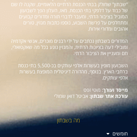
"שבתון" שחולק בבתי הכנסת הדתיים הלאומיים, שקנה לו שם
של כבוד על דלפקי בתי הכנסת. מאז, העלון הפך לשבועון
המוביל בציבור הדתי, ומעבר לדברי תורה ומדורים קבועים
ומתחלפים על פרשת השבוע, נוספו כתבות מגזין, טורים
אהובים ומדורי אירוח.
המדורים בשבתון נכתבים על ידי רבנים מוכרים, אנשי אקדמיה
ומובילי דעה בציונות הדתית, והמגזין נוגע בכל מה שאקטואלי,
חם ומעניין את הציבור הדתי.
השבועון מופץ בעשרות אלפי עותקים בכ-5,500 בתי כנסת
ברחבי הארץ. בנוסף, מהדורה דיגיטלית המופצת בעשרות
אלפי עותקים.
מייסד ועורך
: מוטי זפט
עורכת אתר שבתון
: אביטל דואן שמולי
מה בשבתון
חומשים