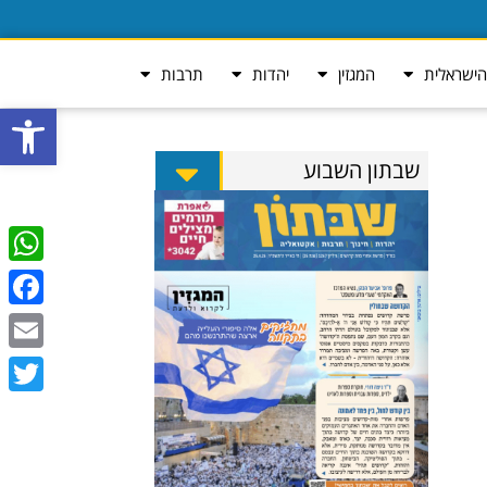
ישראלית
המגזין
יהדות
תרבות
פתח סרגל
שבתון השבוע
tsApp
ebook
Email
Twitter