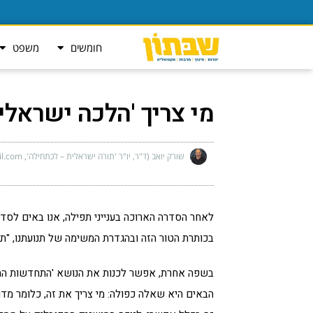
חומשים
משפט
מי צריך 'הלכה ישראלית
שורק יואב (ד"ר, יו"ר 'תורה ישראלית – לכתחילה', yoav.mr@gmail.com)
לאחר הסדרה הארוכה בענייני תפילה, אנו באים לס
בכותרת הטור הזה ובהגדרת המשימה של תנועתנו, "ת
בשפה אחרת, אפשר לכנות את הנושא 'התחדשות התור
הבאים היא שאלה כפולה: מי צריך את זה, כלומר מדו