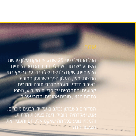
אודות
הכל התחיל לפני 25 שנה, אז הוקם עלון פרשת
השבוע "שבתון" שחולק בבתי הכנסת הדתיים
הלאומיים, שקנה לו שם של כבוד על דלפקי בתי
הכנסת. מאז, העלון הפך לשבועון המוביל
בציבור הדתי, ומעבר לדברי תורה ומדורים
קבועים ומתחלפים על פרשת השבוע, נוספו
כתבות מגזין, טורים אהובים ומדורי אירוח.
המדורים בשבתון נכתבים על ידי רבנים מוכרים,
אנשי אקדמיה ומובילי דעה בציונות הדתית,
והמגזין נוגע בכל מה שאקטואלי, חם ומעניין את
הציבור הדתי.