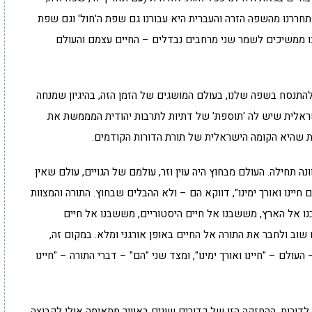
השתחררנו מהשפה הזרה והעברית היא עבורנו גם שפת ה'חול' וגם שפת
נו ממשיכים לשמר שני מרחבים נבדלים – החיים עצמם והעולם
תנסח בשפה שלנו, בעולם המושגים של הזמן הזה, בהיגיון שמנחה
שראלית שיש לה 'תוספת' של דתיות לתרבות יהודית המממשת את
ת שהיא הקומה הישראלית של תורת הדורות הקודמים.
 תחילה. העולם מבחוץ היה עוין וזר, עולמם של הגויים, עולם שאין
 חיינו ואורך ימינו", דווקא הם – ולא ההבלים שבחוץ. התורה והמצוות
נו אל הארץ, מששבנו אל חיים היסטוריים, מששבנו אל חיים
 שוב ולחבר את התורה אל החיים באופן אורגני ומלא. במקום זה,
לם – "חיינו ואורך ימינו", ומצד שני "הם" – דברי התורה – "חיינו
ך לדורות. ההחזקה הזו של כדורים שונים באוויר מתאימה אולי לקבוצה