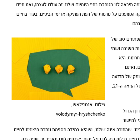
 תיראה לנו מגוחכת בחיי היומיום שלנו. זה עולם לעצמו; ואנו חיים
ה הנשענים על נורמות של העת העתיקה או ימי הביניים, בעוד בחיים
בהם.
פתחים סוג של
ות חשיבה ושתי
רונות: היא
, ואינם
עומק של תודעה
היסטורית, הייחודית למי שחיים בה בשעה בישראל של המאה ה-21,
צילום: אנספלאש,
ון הגדול
volodymyr-hryshchenko
י למישור
'. שהתורה אינה 'שלנו', ושהיא במידה מסוימת נותרת חיצונית לחיינו.
בחיים בגלות היה לנו כפל זהות: אזרחית (עם תאריך זר, שפה זרה,