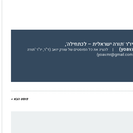
יו"ר 'תורה ישראלית – לכתחילה',
yoav
|
להציג את כל הפוסטים של שורק יואב (ד"ר, יו"ר 'תורה
פוסט הבא »