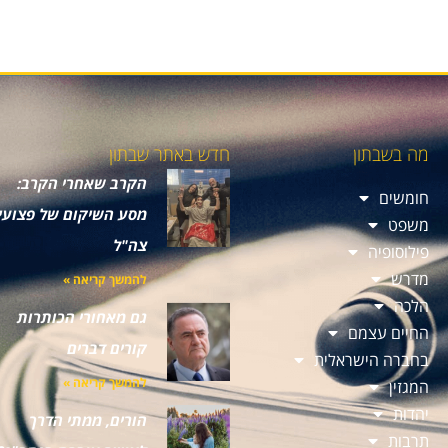
מה בשבתון
חדש באתר שבתון
הקרב שאחרי הקרב:
חומשים
מסע השיקום של פצועי
משפט
צה"ל
פילוסופיה
מדרש
להמשך קריאה »
הלכה
גם מאחורי הכותרות
החיים עצמם
קורים דברים
בחברה הישראלית
להמשך קריאה »
המגזין
יהדות
הורים, ממתי הדרך
תרבות