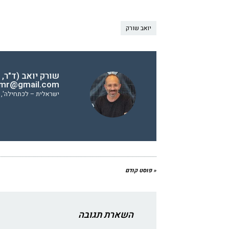
יואב שורק
שורק יואב (ד"ר, 
.mr@gmail.com)
ישראלית – לכתחילה', yoav.mr@gmail.com)
« פוסט קודם
השארת תגובה