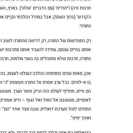
תרבות זרה) ו'יהודית' (עם הדברים 'שלנו'). בארץ, 
ה'קודש' (ברוך השם!), אבל במודל ההלכתי הקיים א
התורני.
רק התחדשות של התורה, רק דרישה מהתורה לשוב ולה
אותנו בחיים עצמם, עתידה להעביר אותנו מתרבות י
התורה, תרבות שלא מתנהלים בה בשני עולמות, תרבו
אכן, מאות שנים התפתחה ההלכה כעולם-לעצמו, בכוונה
בו א-לוהים. בכל ערב אמרנו על התורה והמצוות "כי הם
הם חיינו, תחליף לעולם הזה הריק וחסר הערך. מששב
לאומיים, מששבנו אל החול ואל הגוף – היינו אמורים
התחלנו לנהל מערכת דואלית, שבה מצד אחד "הם" – העו
ואורך ימינו".
הדואליות הזו אינה יכולה להיות דרך לרבים, ולא דר