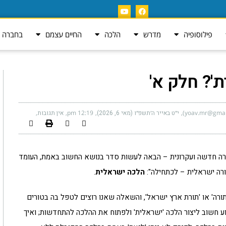
פילוסופיה
מדרש
הלכה
החיים עצמם
בחברה ה
'? חלק א'
י״ט באייר ה׳תשפ״ו (מאי 6, 2026)
12:19 pm
אין תגובות
דרה חדשה ועקרונית – הבאה לעשות סדר בנושא החשוב באמת, העומד
ורה ישראלית – לכתחילה":
הלכה ישראלית
.
ה' או 'תורת ארץ ישראל', והשאלה שאנו רוצים לטפל בה בטורים
ע חשוב ליצור הלכה 'ישראלית' ולפתוח את ההלכה להתחדשות; ואיך