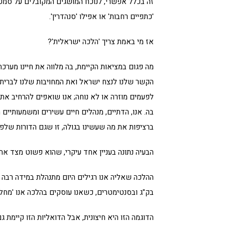
זה בכלל אפשרי, לנוכח המושגים המקובלים על סמכו
'כתפיים רחבות' או אפילו 'סנהדרין'.
אז מי באמת צריך 'הלכה ישראלית'?
מה פגום במציאות הקיימת, בה מלווה את חיינו מער
הקשר שלנו לנצח ישראל ואת המחויבות שלנו לברית ע
לפעמים מוזרה או לא נוחה; אנו שואפים להרחיב את 
בה. אנו, הדתיים, מנהלים חיים עשירים ומשמעותיים ת
ברציפות את מה שעשינו בגולה, זו שגם הדורות שלפנ
הבעיה נתונה בעניין אחד עיקרי, שהוא פשוט מצד אח
ההלכה שאליה אנו רגילים היום מתנהלת במידה רבה ב
בק"ג ובסנטימטרים, כשאנו עוסקים בהלכה אנו 'מחל
הדוגמה הזו היא חיצונית, אבל הדואליות הזו קיימת ג