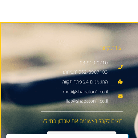
יצירת קשר
03-910-0710
052-8907103 (מכירות)
moti@shabaton1.co.il
liat@shabaton1.co.il
רוצים לקבל ראשונים את שבתון במייל?