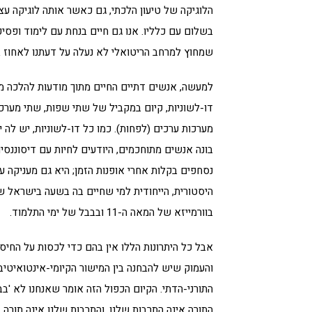
הלוגיקה של טיעון הלכתי, גם כאשר אותה לוגיקה עצמה
בשלום עם כלליו. אנו גם חיים בנחת עם לימוד ופסיק
שמחוץ למרחב הריטואלי לא נעלה על דעתנו לאחוז 
למעשה, אנשים דתיים החיים מתוך מודעות להלכה מ
דו-לשוניות, קיום במקביל של שתי שפות, שתי מערכ
מערכות ערכים (לפחות). כמו כל דו-לשוניות, יש לה ית
בונה אנשים מתוחכמים, היודעים לחיות עם דיסוננסים
נסחפים בקלות אחרי אופנות הזמן; היא גם מעניקה 
בוורמייזא של המאה ה-11 ובבבל של ימי התלמוד.
אבל כל היתרונות הללו אין בהם כדי לכסות על החיסר
והעמוק שיש להבחנה בין המישור הקיומי-אינטואיטיב
התורני-הדתי. הקיום הכפול הזה אומר שאנחנו לא 'בבית
התורה אינה התרבות שלנו, והתרבות שלנו אינה תורה. 