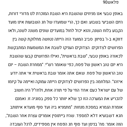
פלאש90
באופן טבעי אנו מניחים שהשבת היא השבת המוכרת לנו מדורי דורות,
היום השביעי בשבוע. ואם כך, הרי שמועדו של חג השבועות אינו מועד
הקבוע בלוח השנה, והוא יכול לחול במועדים שונים משנה לשנה, ולאו
דווקא ב-ו' בסיוון. סביב המועד הזה הייתה נטושה מחלוקת קשה בין
הפרושים לצדוקים. הצדוקים העניקו לשבת את המשמעות המתבקשת
לכאורה באופן טבעי, "שבת בראשית", ואילו הפרושים קבעו שהשבת
היא יום טוב ראשון של פסח, כפי שאומר רש"י: "ממחרת השבת – יום
טוב הראשון של פסח. שאם אתה אומר שבת בראשית אי אתה יודע
איזהו". המלחמה בין הפרושים לצדוקים הייתה עמוקה ואיימה על קיומו
של עם ישראל כעם אחד החי על פי תורה אחת, ולחז"ל היה חשוב
להכריע את המערכה הזו כך שלא יוותר כל ספק בסוגיה זו. ואמנם
אומרת הגמרא במסכת מנחות: "מתמניא ביה ועד סוף מועדא איתותב
חגא דשבועיא דלא למספד. שהיו בייתוסין אומרים עצרת אחר השבת",
הווה אומר: מח' בניסן ועד סוף חג הפסח אין מספידים, לרגל העובדה