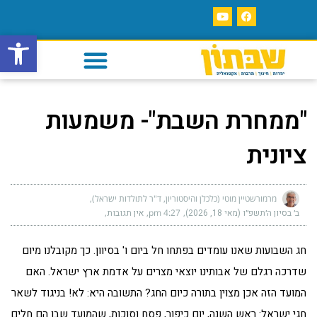
פתח סרגל
"ממחרת השבת"- משמעות
ציונית
מרמורשטיין מוטי (כלכלן והיסטוריון, ד"ר לתולדות ישראל)
ב׳ בסיון ה׳תשפ״ו (מאי 18, 2026)
4:27 pm
אין תגובות
חג השבועות שאנו עומדים בפתחו חל ביום ו' בסיוון. כך מקובלנו מיום
שדרכה רגלם של אבותינו יוצאי מצרים על אדמת ארץ ישראל. האם
המועד הזה אכן מצוין בתורה כיום החג? התשובה היא: לא! בניגוד לשאר
חגי ישראל: ראש השנה, יום כיפור, פסח וסוכות, שהמועד שבו הם חלים