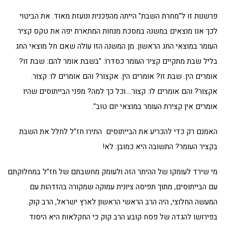
פרשנות זו ל"מחרת השבת" הייתה מהפכנית ונועזת מאוד. את הביטוי
לכך אנו מוצאים במשנה במסכת מנחות המתארת יפה את טקס קציר
העומר במוצאי החג הראשון. מן המשנה הזו עולה שאם חל מוצאי החג
בליל שבת מתקיים קציר העומר כסדרו: "בשבת אומר להם: שבת זו?
אומרים הין. שבת זו? אומרים הין. אקצור? והם אומרים לו: קצור.
אקצור? והם אומרים לו: קצור….וכל כך למה? מפני הבייתוסים שהיו
אומרים אין קצירת העומר במוצאי יום טוב".
האמנם רק כדי להכריע את הבייתוסים התירו חז"ל לחלל את השבת
בקציר העומר? התשובה היא כמובן: לא!
מי שירד לעומקו של ההיתר הזה ולעומק מחשבתם של חז"ל במחלוקתם
עם הבייתוסים, מתוך תפיסה ציונית עמוקה שמקורה בהזדהות עם
המעשה החלוצי, היה הרב הראשי הראשון לארץ ישראל, הרב קוק.
בפירושו להגדה של פסח קובע הרב קוק כי החקלאות היא היסוד