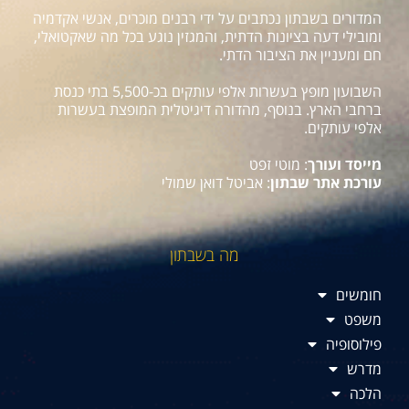
המדורים בשבתון נכתבים על ידי רבנים מוכרים, אנשי אקדמיה
ומובילי דעה בציונות הדתית, והמגזין נוגע בכל מה שאקטואלי,
חם ומעניין את הציבור הדתי.
השבועון מופץ בעשרות אלפי עותקים בכ-5,500 בתי כנסת
ברחבי הארץ. בנוסף, מהדורה דיגיטלית המופצת בעשרות
אלפי עותקים.
מייסד ועורך
: מוטי זפט
עורכת אתר שבתון
: אביטל דואן שמולי
מה בשבתון
חומשים
משפט
פילוסופיה
מדרש
הלכה