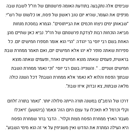
שבימים אלה נתקבעה בתודעת האומה פרשנותם של חז"ל לשבת שבה
מניפים את העומר, שהיא יום טוב ראשון של פסח, או כלשונו של רש"י:
"שבאותן ימים ניצחו חכמים את הבייתוסים". הגמרא במסכת מנחות
מביאה הוכחות רבות לצדקת פרשנותם של חז"ל. נביא כאן שתיים מהן.
האחת בשם רבי יוסי בר יהודה: "הרי הוא אומר תספרו חמישים יום. כל
ספירות שאתה סופר לא יהו אלא חמישים יום, ואם תאמר ממחרת שבת
בראשית, פעמים שאתה מוצא חמישים ואחד, ופעמים שאתה מוצא
חמישים ושניים… ". והשנייה בשם רבי יוסי: "וכי נאמר ממחרת השבת
שבתוך הפסח והלוא לא נאמר אלא ממחרת השבת? דכל השנה כולה
מלאה שבתות, צא ובדוק איזו שבת".
דרכו של הרמב"ם במשנה תורה הייתה סלולה יותר. "נאמר בתורה 'ולחם
וקלי וכרמל לא תאכלו עד עצם היום הזה' ונאמר (ביהושע): 'ויאכלו
מעבור הארץ ממחרת הפסח מצות וקלוי'… הדבר ברור שמחרת הפסח
היא העילה המתרת את החדש ואין משגיחין על אי זה הוא מימי השבוע".