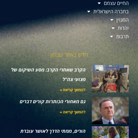
החיים עצמם
בחברה הישראלית
המגזין
יהדות
תרבות
חדש באתר שבתון
הקרב שאחרי הקרב: מסע השיקום של
פצועי צה"ל
להמשך קריאה »
גם מאחורי הכותרות קורים דברים
להמשך קריאה »
הורים, ממתי הדרך לאושר עוברת