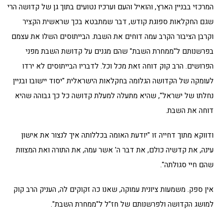
המרכזי בבניין הארץ, והואיל והעם וערכיו נטועים בתוך גן של קדושה הרי
שגם החקלאות ספוגת קודש, דבר שמתבטא בכך שראשית הקציר
וקרבן הציבור הקרב עמה דוחים את השבת. הבייתוסים השלו את עצמם
בפרשנותם ל"ממחרת השבת" שהם מגנים על קדושת השבת מפני
הפרושים. הרב קוק דוחה זאת מכל וכל. לדבריו הבייתוסים לא ירדו
לעומקה של הקדושה הגלומה בחקלאות הישראלית "יסוד יישובו ובניין
נחלתו של ישראל", שהיא מתעלה למעלת קדושה כל כך גבוהה שהיא
דוחה את השבת.
ודווקא מתוך דחייה זו "יודעת האומה בכללותה איך לנצור את אישון
עינה, את קדשיה כולם, את דבר ה' אשר עמה, את התורה ואת המצוות
שהם חיי סגולתה".
אין ספק. משמעות ציונית עמוקה, שאנו כה זקוקים לה, העניק הרב קוק
למושג הקדושה ולפרשנותם של חז"ל ל"ממחרת השבת".