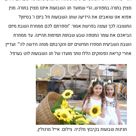
מצוין בתורה במפורש, הרי שמועד חג השבועות איננו מצוין בתורה. מנין
אפוא אנו שואבים את הידיעה שחג השבועות חל ביום ו' בסיוון?
התשובה לכך נעוצה בפרשת אמור: "וספרתם לכם ממחרת השבת מיום
הביאכם את עומר התנופה שבע שבתות תמימות תהיינה. עד ממחרת
השבת השביעית תספרו חמישים יום והקרבתם מנחה חדשה לה'". ועדיין
אחרי קריאת הפסוקים הללו נותר מועדו של חג השבועות לוט בערפל.
חגיגות שבועות בקיבוץ מלכיה. צילום: אייל מרגולין,