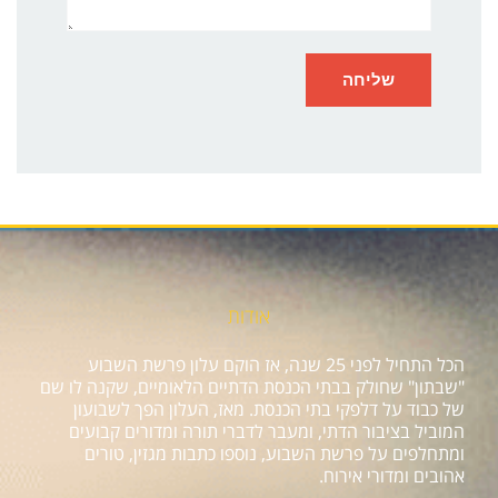
אודות
הכל התחיל לפני 25 שנה, אז הוקם עלון פרשת השבוע
"שבתון" שחולק בבתי הכנסת הדתיים הלאומיים, שקנה לו שם
של כבוד על דלפקי בתי הכנסת. מאז, העלון הפך לשבועון
המוביל בציבור הדתי, ומעבר לדברי תורה ומדורים קבועים
ומתחלפים על פרשת השבוע, נוספו כתבות מגזין, טורים
אהובים ומדורי אירוח.