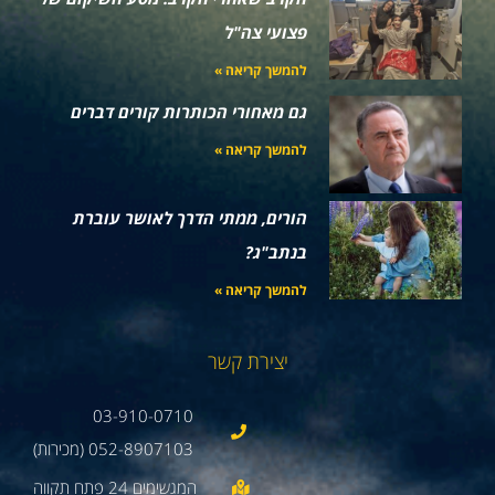
פצועי צה"ל
להמשך קריאה »
גם מאחורי הכותרות קורים דברים
להמשך קריאה »
הורים, ממתי הדרך לאושר עוברת
בנתב"ג?
להמשך קריאה »
יצירת קשר
03-910-0710
052-8907103 (מכירות)