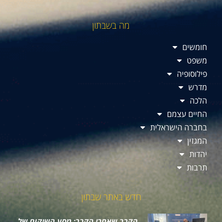
מה בשבתון
חומשים
משפט
פילוסופיה
מדרש
הלכה
החיים עצמם
בחברה הישראלית
המגזין
יהדות
תרבות
חדש באתר שבתון
הקרב שאחרי הקרב: מסע השיקום של