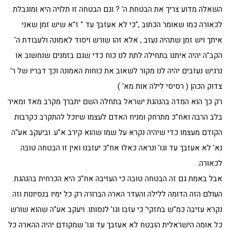
השאלה מדוע צריך את הבטחת ה' ? וגם הבטחה זו תלויה היא ומוגבלת
לכאורה כמו שאומר הכתוב ,"כי לא אעזבך עד " ז"א שיש זמן שאני
איתך ויש זמן שתהיה נעזב , אלא זהו שורש ויסוד לאמונה ולעבודת ה'
הקב"ה יהיה איתנו בתחילה לתת לנו כוח כדי שגם בזמנים שנחשוב או
נרגיש נעזבים יהיה לנו מקור לשאוב את כוחות האמונה וכך דבריו של ר'
צדוק הכהן ( רסיסי לילה אות מא' )
רק כך הוא המדה בהנהגת ישראל בתחלה השם יתברך מקרב מאד ומאיר
בלב הרבה ואח"כ מתרחק ומניח האדם לעצמו שיוכל להתקרב כקרבות
הקודם מעצמו כדי שיהיה נקרא על שמו שהוא קירב א"ע. וביעקב אע"ה
נא' לא אעזבך עד וגו' ונראה כאלו אח"כ יעזבנו ואין זו הבטחה טובה
לכאורה.
אבל באמת גם זה הבטחה טובה כי העזיבה אח"כ היא הכרחית בהנהגת
העולם הזה הדומה ללילה והעדר הארה הברורה רק כל ימיו בנסיונות וזה
נקרא עזיבה כמ"ש בחזקי' כי עזבו וגו' לנסותו. ויעקב אע"ה שהוא שורש
כל אומה הישראלית הובטח לא אעזבך עד וגו' שמקודם יהיה ההארה כל