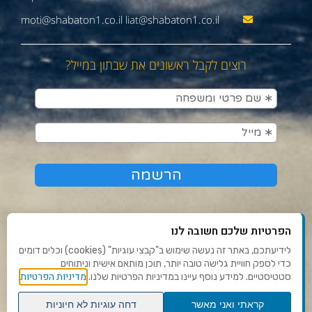
moti@shabaton1.co.il liat@shabaton1.co.il
רוצים לקבל ראשונים את שבתון במייל?
הפרטיות שלכם חשובה לנו
לידיעתכם, באתר זה נעשה שימוש ב"קבצי עוגיות" (cookies) וכלים דומים
כדי לספק חוויית גלישה טובה יותר, תוכן מותאם אישית וניתוחים
תנאי שימוש ומדיניות פרטיות
מדיניות הפרטיות
סטטיסטיים. למידע נוסף עיינו במדיניות הפרטיות שלנו.
פנו אלינו
קראתי ואני מאשר
דחה עוגיות לא חיוניות