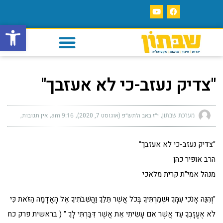
פתח סרגל
"צדיק נעזב-כי לא אעזבך"
מערכת שבתון
י״ז באב ה׳תש״פ (אוגוסט 7, 2020)
9:16 am
אין תגובות
"צדיק נעזב-כי לא אעזבך"
הרב אופיר כהן
מנהל אמי"ת קרית מלאכי
"וְהִנֵּה אָנֹכִי עִמָּךְ וּשְׁמַרְתִּיךָ בְּכֹל אֲשֶׁר תֵּלֵךְ וַהֲשִׁבֹתִיךָ אֶל הָאֲדָמָה הַזֹּאת כִּי
לֹא אֶעֱזָבְךָ עַד אֲשֶׁר אִם עָשִׂיתִי אֵת אֲשֶׁר דִּבַּרְתִּי לָךְ " ( בראשית פרק כח