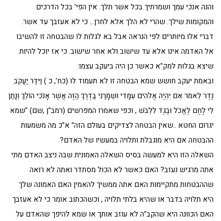
והנה אנכי עמך ושמרתיך בכל אשר תלך. אין הפי' בכל הדרכים
והמקומות שילך. שהרי לא הלך אלא לחרן… כי לא אעזבך עד אשר.
דברי אלו מיותרים לפי הנראה אבל בא לגלות לו שהבטחה זו להשיבו
אל האדמה אינו אלא עד שישוב ולא אחר שישוב. כי אז יוכל להיות
שיצא בגלות למק"א כאשר כן היה ביעקב עצמו:
ובאמת יעקב חושש שמא הבטחה זו לא תעמוד לו (כח', כ ) וַיִּדַּר יַעֲקֹב
נֶדֶר לֵאמֹר אִם יִהְיֶה אֱלֹהִים עִמָּדִי וּשְׁמָרַנִי בַּדֶּרֶךְ הַזֶּה אֲשֶׁר אָנֹכִי הוֹלֵךְ וְנָתַן
לִי לֶחֶם לֶאֱכֹל וּבֶגֶד לִלְבֹּשׁ , וכפי שאמרו המפרשים (רמב"ן ,שם) "שמא
יגרום החטא ..שאין הבטחה לצדיקים בעולם הזה" א"כ מה משמעות
ההבטחה אם היא מוגבלת ותלויה במעשיו של האדם?
השאלה הזו היא למעשה בסיס השאלה האמונית שבה ניצב האדם מתי
אתה מרגיש נעזב? האם כאשר לא הכול מסתדר ואתה לא רואה
שההבטחות מתקיימות האם אתה ממשיך להאמין האם האמונה שלך
היא תלויה בדבר או שהיא בלתי תלויה , וכשהכתוב אומר כי לא אעזבך
האם הכוונה היא שהקב"ה לא עוזב אותך או שמא להיפך שהאדם על