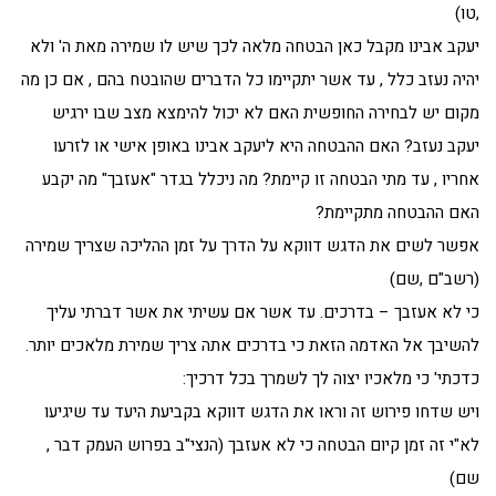
,טו)
יעקב אבינו מקבל כאן הבטחה מלאה לכך שיש לו שמירה מאת ה' ולא
יהיה נעזב כלל , עד אשר יתקיימו כל הדברים שהובטח בהם , אם כן מה
מקום יש לבחירה החופשית האם לא יכול להימצא מצב שבו ירגיש
יעקב נעזב? האם ההבטחה היא ליעקב אבינו באופן אישי או לזרעו
אחריו , עד מתי הבטחה זו קיימת? מה ניכלל בגדר "אעזבך" מה יקבע
האם ההבטחה מתקיימת?
אפשר לשים את הדגש דווקא על הדרך על זמן ההליכה שצריך שמירה
(רשב"ם ,שם)
כי לא אעזבך – בדרכים. עד אשר אם עשיתי את אשר דברתי עליך
להשיבך אל האדמה הזאת כי בדרכים אתה צריך שמירת מלאכים יותר.
כדכתי' כי מלאכיו יצוה לך לשמרך בכל דרכיך:
ויש שדחו פירוש זה וראו את הדגש דווקא בקביעת היעד עד שיגיעו
לא"י זה זמן קיום הבטחה כי לא אעזבך (הנצי"ב בפרוש העמק דבר ,
שם)