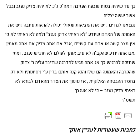
כך עד שיהיה בטוח שבעת העזיבה דאח"כ ג"כ לא יהיה צדיק נעזב ובכל
אשר יעשה יצליח….
נמצאנו למדים , יש את המציאות שאולי יכולה להראות עזובה ,ויש את
האמונה של האדם שיודע "לא ראיתי צדיק נעזב" ולמה לא ראיתי לא כי
אין מצב קשה או אדם עם קשיים ,אבל אם אתה צדיק אם אתה מאמין
,אם אתה יודע שהקב"ה לא עזב אותך לעולם לא תרגיש נעזב , ומתי
שתזכה להרגיש כך אז אתה מגיע למדרגה שדיבר עליה ר' צדוק
שהקרבה והאמונה הם שלו והוא קנה אותם בדין ע"י ניסיונותיו ולא רק
בחסד ההבטחה האלוקית , אז נהפוך את הסדר מהאדם לבורא לא
ראיתי צדיק נעזב – כי לא אעזבך.
תשס"ז
כתבות שעשויות לעניין אותך