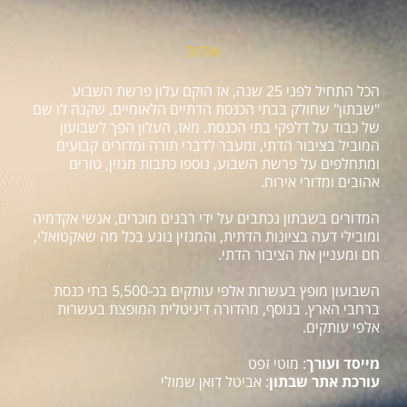
אודות
הכל התחיל לפני 25 שנה, אז הוקם עלון פרשת השבוע
"שבתון" שחולק בבתי הכנסת הדתיים הלאומיים, שקנה לו שם
של כבוד על דלפקי בתי הכנסת. מאז, העלון הפך לשבועון
המוביל בציבור הדתי, ומעבר לדברי תורה ומדורים קבועים
ומתחלפים על פרשת השבוע, נוספו כתבות מגזין, טורים
אהובים ומדורי אירוח.
המדורים בשבתון נכתבים על ידי רבנים מוכרים, אנשי אקדמיה
ומובילי דעה בציונות הדתית, והמגזין נוגע בכל מה שאקטואלי,
חם ומעניין את הציבור הדתי.
השבועון מופץ בעשרות אלפי עותקים בכ-5,500 בתי כנסת
ברחבי הארץ. בנוסף, מהדורה דיגיטלית המופצת בעשרות
אלפי עותקים.
מייסד ועורך
: מוטי זפט
עורכת אתר שבתון
: אביטל דואן שמולי