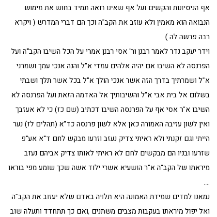
אף הניסיונות והקשים ועל אף שאינו רואה תמיד בחוש את מימוש
הנבואה הוא מאמין ולא עוזב את הקב"ה וכך הם דברי המדרש ( ויקרא
רבה פרשה לה )
וידר יעקב נדר לאמר רבנן ור' אסי רבנן אמרי על הכל השיבו הקב"ה ועל
הפרנסה לא השיבו אם יהיה אלהים עמדי א"ל והנה אנכי עמך ושמרני
א"ל ושמרתיך בדרך הזה אשר אנכי הולך א"ל בכל אשר תלך ושבתי
בשלום אל בית אבי א"ל והשיבותיך אל האדמה הזאת ועל הפרנסה לא
השיבו א"ר אסי אף על הפרנסה השיבו דכתיב (שם כז) כי לא אעזבך
ואין לשון עזיבה האמורה כאן אלא לשון פרנסה כד"א (תהלים לז) נער
הייתי וגם זקנתי ולא ראיתי צדיק נעזב וזרעו מבקש לחם ד"א אע"פ
שזרעו ובניו הם מבקשים לחם לא ראיתי לאותו צדיק אביהם נעזב
מיראתו של הקב"ה א"ר הושעיא אשרי ילוד אשה שכך שומע מפי בוראו
….
נמאנו למדים שמידת האמונה היא תלויה באדם שלא יעזוב את הקב"ה
ואל יפול מיראתו בעקבות מצבים משתנים ,ואם כך תתחדד ותעלה שוב