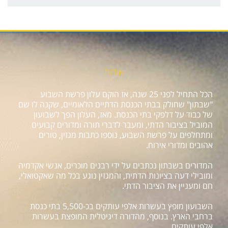
אודות
הכל התחיל לפני 25 שנה, אז הוקם עלון פרשת השבוע
"שבתון" שחולק בבתי הכנסת הדתיים הלאומיים, שקנה לו שם
של כבוד על דלפקי בתי הכנסת. מאז, העלון הפך לשבועון
המוביל בציבור הדתי, ומעבר לדברי תורה ומדורים קבועים
ומתחלפים על פרשת השבוע, נוספו כתבות מגזין, טורים
אהובים ומדורי אירוח.
המדורים בשבתון נכתבים על ידי רבנים מוכרים, אנשי אקדמיה
ומובילי דעה בציונות הדתית, והמגזין נוגע בכל מה שאקטואלי,
חם ומעניין את הציבור הדתי.
השבועון מופץ בעשרות אלפי עותקים בכ-5,500 בתי כנסת
ברחבי הארץ. בנוסף, מהדורה דיגיטלית המופצת בעשרות
אלפי עותקים.