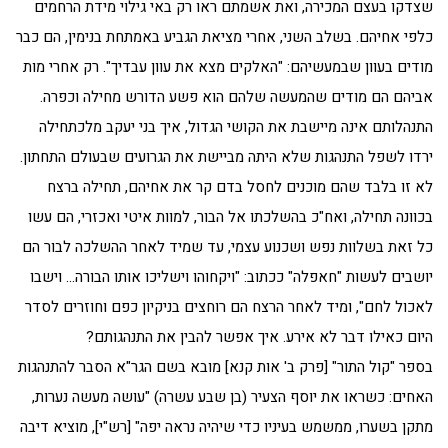
שצדקו בעצם המכירה, ואת אשמתם ראו רק באי גילוי מידת הרחמים
כלפי אחיהם. בשלב השני, אחרי מציאת הגביע באמתחת בנימין, הם כבר
מודים בעוון שבמעשיהם: "האלקים מצא את עוון עבדיך". רק אחרי מות
אביהם הם מודים שהמעשה שלהם הוא פשע הדורש מחילה וכפרה.
התנהלותם אינה מיישבת את הקושי הגדול, איך בני יעקב מלכתחילה
ירדו לשפל התנהגות שלא היתה מביישת את הגרועים שבעולם התחתון.
לא זו בלבד שהם מוכנים לחסל בדם קר את אחיהם, תחילה ברצח
בכוונה תחילה, ואח"כ בהשלכתו אל הבור, למוות איטי ואכזרי, הם עשו
כל זאת בשלוות נפש ושכנוע עצמי, עד שמיד לאחר ההשלכה לבור הם
יושבים לעשות "חאפלה" ככתוב: "ויקחוהו וישליכו אותו הבורה… וישבו
לאכול לחם", ומיד לאחר הרצח הם רוחצים בניקיון כפם וחוזרים לסדר
היום כאילו דבר לא אירע. איך אפשר להבין את התנהגותם?
בספר "קול התור" [פרק ב' אות קנא] מובא בשם הגר"א הסבר להתנהגות
האחים: כשראו את יוסף הצעיר (בן שבע עשרה) "עושה מעשה נערות,
מתקן בשערו, ממשמש בעיניו כדי שיהיה נראה יפה" [רש"י], מוציא דיבה