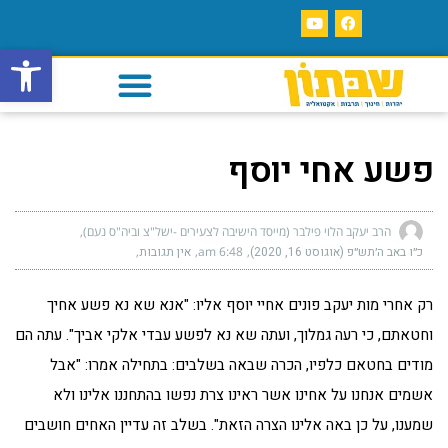
פתח סרגל
פשע אחי יוסף
הרב יעקב הלוי פילבר (מייסד הישיבה לצעירים -ישל"צ וביה"ס נעם)
כ״ו באב ה׳תש״פ (אוגוסט 16, 2020)
6:48 am
אין תגובות
רק אחרי מות יעקב פונים אחיי יוסף אליו: "אנא שא נא פשע אחיך
וחטאתם, כי רעה גמלוך, ועתה שא נא לפשע עבדי אלקי אביך". עתה הם
מודים בחטאם כלפיו, הכרה שבאה בשלבים: בתחילה אמרו: "אבל
אשמים אנחנו על אחינו אשר ראינו צרת נפשו בהתחננו אלינו ולא
שמענו, על כן באה אלינו הצרה הזאת". בשלב זה עדיין האחים חושבים