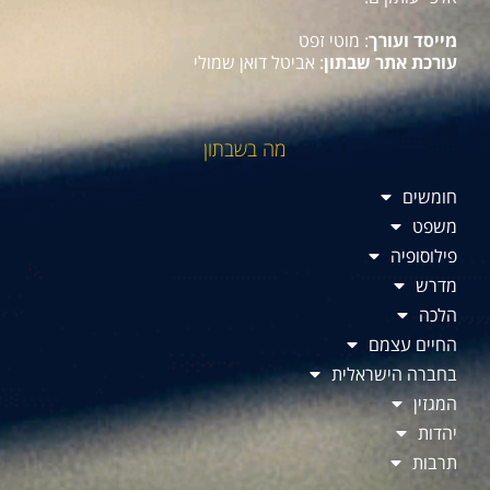
מייסד ועורך
: מוטי זפט
עורכת אתר שבתון
: אביטל דואן שמולי
מה בשבתון
חומשים
משפט
פילוסופיה
מדרש
הלכה
החיים עצמם
בחברה הישראלית
המגזין
יהדות
תרבות