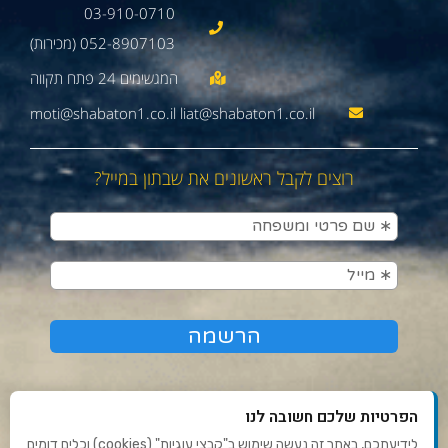
03-910-0710
052-8907103 (מכירות)
moti@shabaton1.co.il liat@shabaton1.co.il
רוצים לקבל ראשונים את שבתון במייל?
הפרטיות שלכם חשובה לנו
לידיעתכם, באתר זה נעשה שימוש ב"קבצי עוגיות" (cookies) וכלים דומים