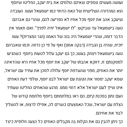
ועושה מעשים נוספים שאינם הולמים את בית יעקב, החליטו שיוסף
הוא המהדורה השלישית של האח הדחוי כמו ישמעאל ועשו. העובדה
שיעקב אהב את יוסף מכל אחיו לא הפריעה להם, שהרי גם אברהם
טעה בישמעאל עד שביקש: "לו ישמעאל יחיה לפניך". ואם תאמר אין
הדבר דומה, שהרי ישמעאל היה בנה של האמה (הגר המצרית)? עשו
יוכיח, שהיה בן הגבירה (רבקה אמנו) ואף על פי כן נדחה. וכמו שאברהם
טעה בישמעאל ויצחק בעשו, כך גם יעקב עלול לטעות ביוסף. כשהגיעו
למסקנתם זו, דווקא אהבתו של יעקב את יוסף מכל אחיו היא שהדאיגה
יותר את האחים, מפני שהעדפת יוסף עלולה לסכן את עתיד עם ישראל,
שמא יעקב ימסור את הנהגת עם ישראל לבנו יוסף, שלפי דעת האחים
אינו שייך לעם ישראל אלא דחוי ממנו. מרגע שהאחים החליטו שעתיד
העם נתון בסכנת קיום, הם ראו במלחמתם ביוסף מלחמת קודש של
הצלת עם ישראל, שכל האמצעים כשרים לה, אפילו לרצוח, או להשליך
לבור את אחיהם.
כך ניתן להבין גם את הקלוּת בה מקבלים האחים כל הצעה חלופית כיצד