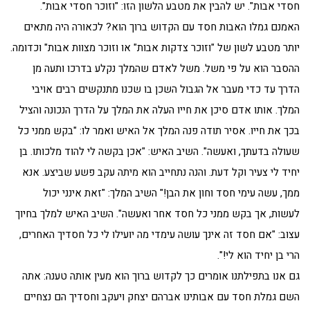
חסדי אבות". יש להבין את מטבע הלשון הזו: "וזוכר חסדי אבות".
האמנם גמלו האבות חסד עם הקדוש ברוך הוא? לכאורה היה מתאים
יותר מטבע לשון של "וזוכר צדקות אבות" או וזוכר מצוות אבות" וכדומה.
ההסבר הוא על פי משל. משל לאדם שהמלך נקלע בדרכו ותעה מן
הדרך עד כדי מעבר אל הגבול השכן בו שכנו מתנקשים רבים אויבי
המלך. אותו אדם סיכן את חייו העלה את המלך על הדרך הנכונה והציל
בכך את חייו. אסיר תודה פנה המלך אל האיש ואמר לו: "בקש ממני כל
שעולה בדעתך, ואעשה". השיב האיש: "אכן בקשה לי להוד מלכותו. בן
יחיד לי צעיר וקל דעת. והנה נתחייב הוא מיתה עקב פשע שביצע. אנא
ממך, עשה עימי חסד וחון את הבן!" השיב המלך: "זאת אינני יכול
לעשות, אך בקש ממני כל חסד אחר ואעשה". השיב האיש למלך בחיוך
עצוב: "אם חסד זה אינך עושה עימדי מה יועילו לי כל חסדיך האחרים,
הרי בן יחיד הוא לי!".
גם אנו בתפילתנו אומרים כך לקדוש ברוך הוא מעין אותה טענה: אתה
השם גמלת חסד עם אבותינו אברהם יצחק ויעקב וחסדיך הם נצחיים