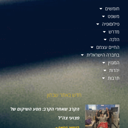
חומשים
משפט
פילוסופיה
מדרש
הלכה
החיים עצמם
בחברה הישראלית
המגזין
יהדות
תרבות
חדש באתר שבתון
הקרב שאחרי הקרב: מסע השיקום של
פצועי צה"ל
להמשך קריאה »