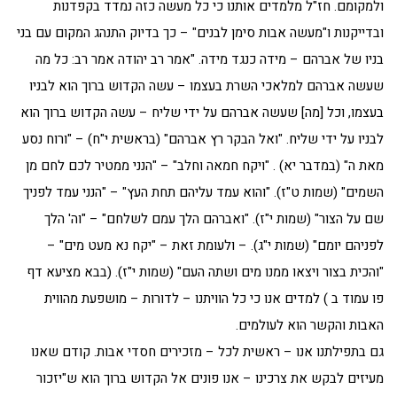
ולמקומם. חז"ל מלמדים אותנו כי כל מעשה כזה נמדד בקפדנות
ובדייקנות ו"מעשה אבות סימן לבנים" – כך בדיוק התנהג המקום עם בני
בניו של אברהם – מידה כנגד מידה. "אמר רב יהודה אמר רב: כל מה
שעשה אברהם למלאכי השרת בעצמו – עשה הקדוש ברוך הוא לבניו
בעצמו, וכל [מה] שעשה אברהם על ידי שליח – עשה הקדוש ברוך הוא
לבניו על ידי שליח. "ואל הבקר רץ אברהם" (בראשית י"ח) – "ורוח נסע
מאת ה" (במדבר יא) . "ויקח חמאה וחלב" – "הנני ממטיר לכם לחם מן
השמים" (שמות ט"ז). "והוא עמד עליהם תחת העץ" – "הנני עמד לפניך
שם על הצור" (שמות י"ז). "ואברהם הלך עמם לשלחם" – "וה' הלך
לפניהם יומם" (שמות י"ג). – ולעומת זאת – "יקח נא מעט מים" –
"והכית בצור ויצאו ממנו מים ושתה העם" (שמות י"ז). (בבא מציעא דף
פו עמוד ב ) למדים אנו כי כל הוויתנו – לדורות – מושפעת מהווית
האבות והקשר הוא לעולמים.
גם בתפילתנו אנו – ראשית לכל – מזכירים חסדי אבות. קודם שאנו
מעיזים לבקש את צרכינו – אנו פונים אל הקדוש ברוך הוא ש"יזכור