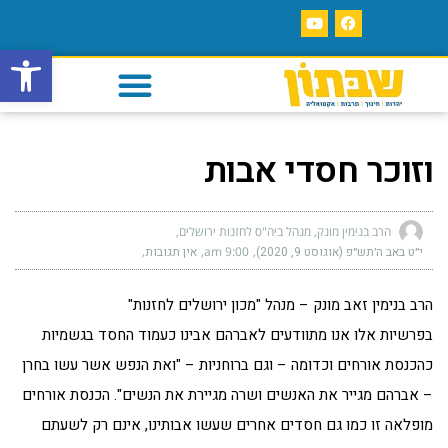
פתח סרגל
וזוכר חסדי אבות
הרב בנימין מונק, מנהל ביה"ס לחזנות ירושלים
י״ט באב ה׳תש״פ (אוגוסט 9, 2020)
9:00 am
אין תגובות
הרב בנימין זאב מונק – מנהל "מכון ירושלים לחזנות"
בפרשיות אלו אנו מתוודעים לאברהם אבינו כעמוד החסד בגשמיות
כהכנסת אורחים וכדומה – וגם ברוחניות – "ואת הנפש אשר עשו בחרן
– אברהם מגייר את האנשים ושרה מגיירת את הנשים". הכנסת אורחים
מופלאה זו כמו גם חסדים אחרים שעשו אבותינו, אינם רק לשעתם