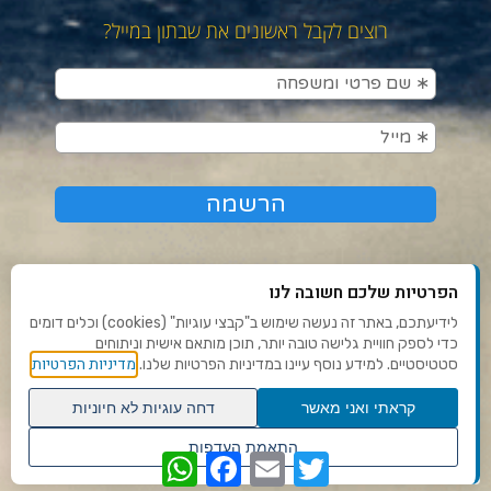
רוצים לקבל ראשונים את שבתון במייל?
הפרטיות שלכם חשובה לנו
לידיעתכם, באתר זה נעשה שימוש ב"קבצי עוגיות" (cookies) וכלים דומים
כדי לספק חוויית גלישה טובה יותר, תוכן מותאם אישית וניתוחים
תנאי שימוש ומדיניות פרטיות
מדיניות הפרטיות
סטטיסטיים. למידע נוסף עיינו במדיניות הפרטיות שלנו.
פנו אלינו
קראתי ואני מאשר
דחה עוגיות לא חיוניות
הצהרת נגישות
גלילה
התאמת העדפות
WhatsApp
Facebook
Email
Twitter
לראש
שנו העדפות פרטיות
Ⓒ 2020 - כל הזכויות שמורות לשבתון
העמוד