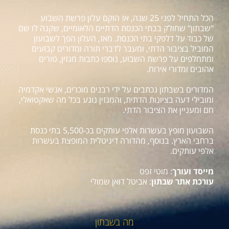
הכל התחיל לפני 25 שנה, אז הוקם עלון פרשת השבוע
"שבתון" שחולק בבתי הכנסת הדתיים הלאומיים, שקנה לו שם
של כבוד על דלפקי בתי הכנסת. מאז, העלון הפך לשבועון
המוביל בציבור הדתי, ומעבר לדברי תורה ומדורים קבועים
ומתחלפים על פרשת השבוע, נוספו כתבות מגזין, טורים
אהובים ומדורי אירוח.
המדורים בשבתון נכתבים על ידי רבנים מוכרים, אנשי אקדמיה
ומובילי דעה בציונות הדתית, והמגזין נוגע בכל מה שאקטואלי,
חם ומעניין את הציבור הדתי.
השבועון מופץ בעשרות אלפי עותקים בכ-5,500 בתי כנסת
ברחבי הארץ. בנוסף, מהדורה דיגיטלית המופצת בעשרות
אלפי עותקים.
מייסד ועורך
: מוטי זפט
עורכת אתר שבתון
: אביטל דואן שמולי
מה בשבתון