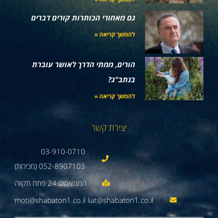
גם מאחורי הכותרות קורים דברים
להמשך קריאה »
הורים, ממתי הדרך לאושר עוברת
בנתב"ג?
להמשך קריאה »
יצירת קשר
03-910-0710
052-8907103 (מכירות)
moti@shabaton1.co.il liat@shabaton1.co.il