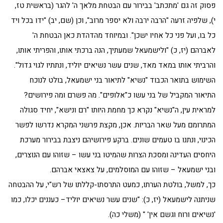
פסוק זה גם 'מתכתב' בבירור עם הבטחת מלאך ה' להגר (בראשית טז,
י), שלפיה זרעה "הרבה ירבה ולא יספר מרוב", וכן (שם, יב) "ידו בכל ויד
כל בו, ועל פני כל אחיו ישכן". ובמיוחד מהדהדת כאן הבטחת ה'
לאברהם (יז, כ) "ולישמעאל שמעתיך, הנה ברכתי אותו, והפריתי אותו,
והרביתי אותו במאד מאד, שנים עשר נשיאים יוליד, ונתתיו לגוי גדול".
השימוש בתואר הכבוד "נשיא" לתיאור בני ישמעאל, בולט לנוכח
התיאור המקביל של בני עשו כ"אלופים". מה פשרם ומה פירושים?
למראית עין, ה"נשיא" נקרא כך מחמת היותו "רם ונישא", יחיד סגולה
המתרומם מעל שאר הבריות. אכן, מקצת פרשני המקרא נדרשו לפשר
הכינוי, ונתנו בו טעמים שונים. ברקע פירושיהם ניצבת בבירור מערכת
היחסים העדינה ומסכת הצרות שהמיטו בני עשו – שזוהו עם הנוצרים,
ובני ישמעאל – שזוהו עם המוסלמים, על צאצאי אברהם.
כך, למשל, בולטת הערתו, כמעט התרסתו-קללתו של רש"י, על ההבטחה
שניתנה לישמעאל (יז, כ): "שנים עשר נשיאים יוליד– כעננים יכלו, כמו
'נשיאים ורוח וגשם אין' " (משלי כה).