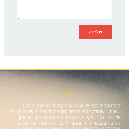
אודות
הכל התחיל לפני 25 שנה, אז הוקם עלון פרשת השבוע
"שבתון" שחולק בבתי הכנסת הדתיים הלאומיים, שקנה לו שם
של כבוד על דלפקי בתי הכנסת. מאז, העלון הפך לשבועון
המוביל בציבור הדתי, ומעבר לדברי תורה ומדורים קבועים
ומתחלפים על פרשת השבוע, נוספו כתבות מגזין, טורים