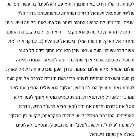
לעומתו, הרש"ר הירש בא חשבון דווקא עם ה'אלופים' בני עשו, ומפרש:
שליטי ישמעאל וישראל קרויים נשיאים, שמשמעותם בדרך כלל
'עננים', וכך ניתן לנו המושג הטהור ביותר של הנשיאות. כל מה שיש בענן
– ניתן לו מהארץ; כל מה שהוא מקבל – הוא הופך לברכה, ברכת הגשם,
ומחזיר אל הארץ. זו דמות המלך בישראל שקהלת (ב, יב) קורא לו 'את
אשר כבר עשוהו', העם עשאו, שכן הוא יצא מתוך ריכוז כל הטוב
והמעולה שבעם. אשרי ארץ שמלכה דומה ל'נשיא'. והמטרה איננה
שלום הנשיא, אלא שלום האומה, כדרך הענן שברכתו חוזרת אל הארץ,
כן העוז והעוצמה הניתנים לנשיא מידי העם חוזרים לברכה אל חיק העם.
לעומת זאת, ממשיך הרש"ר הירש, "אלוף" הוא שליט המוצץ את לשד
עמו כדי להגדיל את תפארתו, מנהיג שאינו מוסיף אומץ לעמו, אלא
נוטל את גבורתו ומרפה את ידיו (וכאן מביא הרש"ר הירש, בדרכו
האופיינית, המנכסת מצלולי לשון למלים המקראיות, לקשר בין "אלוף"
ללשונות "עילוף", חולשה; ו"עלב"-חרפה ובושה), ומסיים: לאלופים
כאלה אין מקום בישראל.