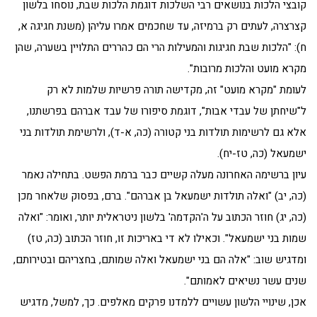
קובצי הלכות בנושאים רבי השלכות דוגמת הלכות שבת, נוסחו בלשון
קצרצרה, לעתים רק ברמיזה, עד שחכמים אמרו עליהן (משנת חגיגה א,
ח): "הלכות שבת חגיגות והמעילות הרי הם כהררים התלויין בשערה, שהן
מקרא מועט והלכות מרובות".
לעומת "מקרא מועט" זה, מקדישה תורה פרשיות שלמות לא רק
ל"שיחתן של עבדי אבות", דוגמת סיפורו של עבד אברהם בפרשתנו,
אלא גם לרשימות תולדות בני קטורה (כה, א-ד), ולרשימת תולדות בני
ישמעאל (כה, טז-יח).
עיון ברשימה האחרונה מעלה קשיים כבר ברמת הפשט. בתחילה נאמר
(כה, יב) "ואלה תולדות ישמעאל בן אברהם". ברם, בפסוק שלאחר מכן
(כה, יג) חוזר הכתוב על ה'הקדמה' בלשון ניטראלית יותר, ואומר: "ואלה
שמות בני ישמעאל". וכאילו לא די באריכות זו, חוזר הכתוב (כה, טז)
ומדגיש שוב: "אלה הם בני ישמעאל ואלה שמותם, בחצריהם ובטירותם,
שנים עשר נשיאים לאמותם".
אכן, שינויי הלשון עשויים ללמדנו פרקים מאלפים. כך, למשל, מדגיש