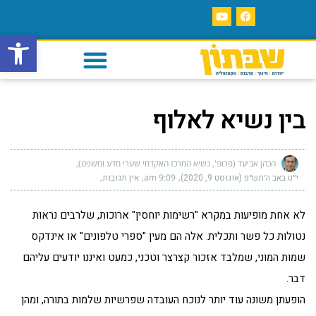
פתח סרגל
בין נשיא לאלוף
הכהן אביעד (פרופ', נשיא המרכז האקדמי שערי מדע ומשפט)
י״ט באב ה׳תש״פ (אוגוסט 9, 2020)
9:09 am
אין תגובות
לא אחת מופיעות במקרא "רשימות יוחסין" ארוכות, שלרבים נראות
נטולות כל פשר ותכלית. אלה הם מעין "ספרי טלפונים" או אינדקס
שמות המוני, שמלבד אזכור קצרצר וטכני, כמעט ואיננו יודעים עליהם
דבר.
הופעתן משונה עוד יותר לנוכח העובדה שפרשיות שלמות בתורה, ומהן