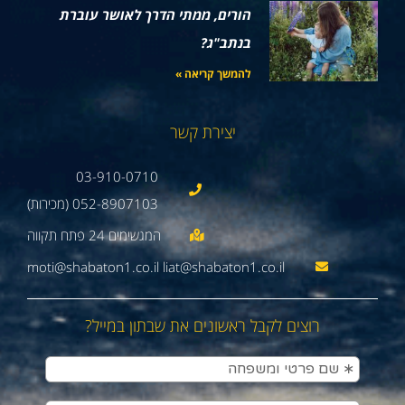
הורים, ממתי הדרך לאושר עוברת
בנתב"ג?
להמשך קריאה »
יצירת קשר
03-910-0710
052-8907103 (מכירות)
moti@shabaton1.co.il liat@shabaton1.co.il
רוצים לקבל ראשונים את שבתון במייל?