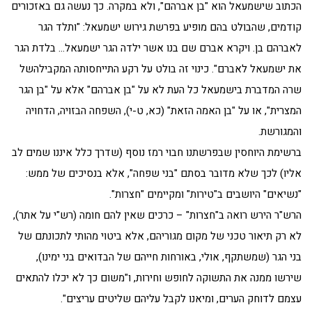
הכתוב שישמעאל הוא "בן אברהם", ולא במקרה. כך נעשה גם באזכורים
קודמים, שהבולט בהם מופיע בפרשת גירוש ישמעאל: "ותלד הגר
לאברהם בן. ויקרא אברם שם בנו אשר ילדה הגר ישמעאל… בלדת הגר
את ישמעאל לאברם". כינוי זה בולט על רקע התייחסותה המקבילהשל
שרה המדברת בישמעאל כל העת לא על "בן אברהם" אלא על "בן הגר
המצרית", או על "בן האמה הזאת" (כא, ט-י), השפחה הבזויה, הדחויה
והמגורשת.
ברשימת היוחסין שבפרשתנו חבוי רמז נוסף (שדרך כלל איננו שמים לב
אליו) לכך שלא מדובר בסתם "בני שפחה", אלא בנסיכים של ממש:
"נשיאים" היושבים ב"טירות" ומקיימים "חצרות".
הרש"ר הירש רואה ב"חצרות" – כרכים שאין להם חומה (רש"י על אתר),
לא רק תיאור טכני של מקום מגוריהם, אלא ביטוי מהותי לתכונתם של
בני הגר (שמשתקף, אולי, באורחות חייהם של הבדואים בני ימינו),
שירשו ממנה את התשוקה לחופש וחירות, ו"משום כך לא יכלו להתאים
עצמם לדוחק הערים, ומיאנו לקבל עליהם שליטים עריצים".