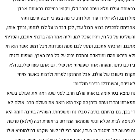
בראותם עולם מלא ועתה נחרב כלו, ויקוצו בחייהם בראותם אבדן
מולדתם, ולא יולידו עוד תולדות, כי מה בצע כי ירבה זרעם ותהי
אחריתם להכרית בבוא מבול עוד, לכן דבר ה' על לבו לנחמו, ובירך אותו,
והשליטו על כל חי, ויהיו אוכל למו, ולזה אמר הנה ברכתי אתכם, והפריתי
אתכם, והרביתי אתכם, ונתתי לכם מנות ומגדנות מכל רמש אשר הוא חי,
ולא תיראו מהם ומוראכם וחתכם יהיה על כל חית הארץ, ועופות ודגים
בידכם ניתנו; ומעתה אחר שעשיתי את שלי, גם אתם עשו שלכם, ולא
תקוצו בישובו של עולם, אבל התחזקו לפרות ולרבות כאשר צויתי
לאביכם, והשתדלו בריבוי תולדות'.
נח נמצא בטראומה בראותו עולם חרב. לפני שנה ראה את העולם בשיא
תפארתו והדרו ועתה בזמן כה קצר הוא רואה את העולם חרב. אולם לא
די בכך, גם בהיותם בתיבה סבלו נח ומשפחתו. השהייה בתיבה דומה היא
לכניסה לבית הכלא וכפי שמתאר המדרש בראשית רבה (וילנא) פרשת
נח פרשה לב: 'ויסגור ה' בעדו, אמר רבי לוי לשר שקבע דרולמוסיא שלו