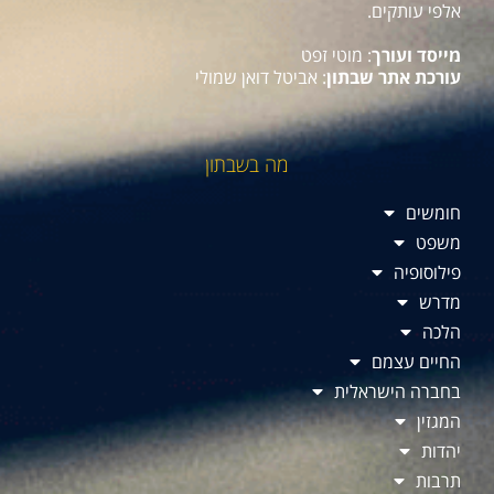
אלפי עותקים.
מייסד ועורך
: מוטי זפט
עורכת אתר שבתון
: אביטל דואן שמולי
מה בשבתון
חומשים
משפט
פילוסופיה
מדרש
הלכה
החיים עצמם
בחברה הישראלית
המגזין
יהדות
תרבות