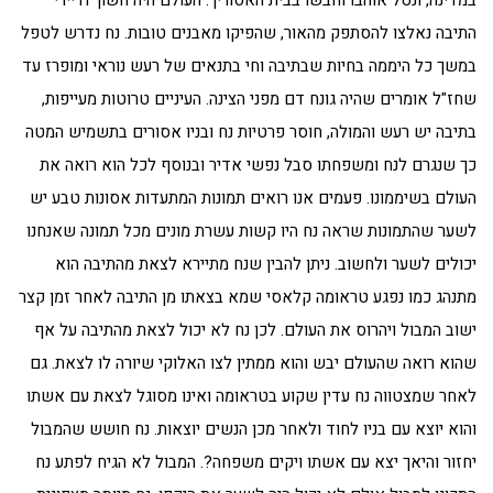
במדינה, ונטל אוהבו וחבשו בבית האסורין'. העולם היה חשוך ודיירי
התיבה נאלצו להסתפק מהאור, שהפיקו מאבנים טובות. נח נדרש לטפל
במשך כל היממה בחיות שבתיבה וחי בתנאים של רעש נוראי ומופרז עד
שחז"ל אומרים שהיה גונח דם מפני הצינה. העיניים טרוטות מעייפות,
בתיבה יש רעש והמולה, חוסר פרטיות נח ובניו אסורים בתשמיש המטה
כך שנגרם לנח ומשפחתו סבל נפשי אדיר ובנוסף לכל הוא רואה את
העולם בשיממונו. פעמים אנו רואים תמונות המתעדות אסונות טבע יש
לשער שהתמונות שראה נח היו קשות עשרת מונים מכל תמונה שאנחנו
יכולים לשער ולחשוב. ניתן להבין שנח מתיירא לצאת מהתיבה הוא
מתנהג כמו נפגע טראומה קלאסי שמא בצאתו מן התיבה לאחר זמן קצר
ישוב המבול ויהרוס את העולם. לכן נח לא יכול לצאת מהתיבה על אף
שהוא רואה שהעולם יבש והוא ממתין לצו האלוקי שיורה לו לצאת. גם
לאחר שמצטווה נח עדין שקוע בטראומה ואינו מסוגל לצאת עם אשתו
והוא יוצא עם בניו לחוד ולאחר מכן הנשים יוצאות. נח חושש שהמבול
יחזור והיאך יצא עם אשתו ויקים משפחה?. המבול לא הגיח לפתע נח