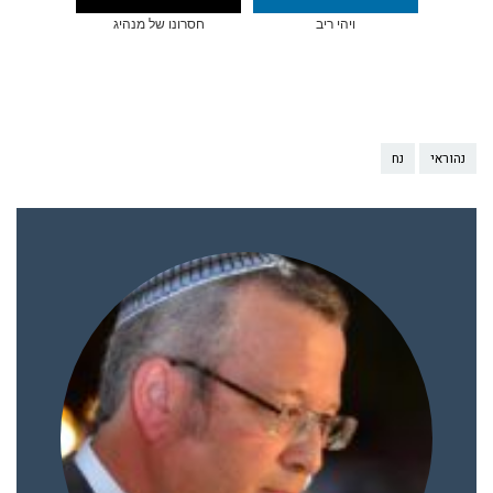
ויהי ריב
חסרונו של מנהיג
נהוראי
נח