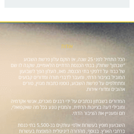
אודות
הכל התחיל לפני 25 שנה, אז הוקם עלון פרשת השבוע
"שבתון" שחולק בבתי הכנסת הדתיים הלאומיים, שקנה לו שם
של כבוד על דלפקי בתי הכנסת. מאז, העלון הפך לשבועון
המוביל בציבור הדתי, ומעבר לדברי תורה ומדורים קבועים
ומתחלפים על פרשת השבוע, נוספו כתבות מגזין, טורים
אהובים ומדורי אירוח.
המדורים בשבתון נכתבים על ידי רבנים מוכרים, אנשי אקדמיה
ומובילי דעה בציונות הדתית, והמגזין נוגע בכל מה שאקטואלי,
חם ומעניין את הציבור הדתי.
השבועון מופץ בעשרות אלפי עותקים בכ-5,500 בתי כנסת
ברחבי הארץ. בנוסף, מהדורה דיגיטלית המופצת בעשרות