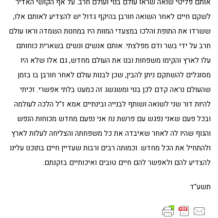
אותם פליטי שואה שראו עולם בנוי ועולם חרב. על אף הקושי האדיר
לשקם חיים לאחר השואה חורבן בהיקף גדול יש להצדיע לאותם אלו,
ששרדו את התופת והלכו במצעדי המוות היו במחנות השמדה וראו עולם
חרב על ידי בשר ודם מפלצתי. אותם אנשים ונשים בשארית כוחותם
עלו לארץ והקימו משפחות ובנו את העולם מחדש, גם אלו שלא היו
מסוגלים להשתקם ניתן להבין, שכן לבנות עולם לאחר חורבן בו בזמן
שהעולם נראה קדם לכן בנוי ומשגשג זה כמעט בלתי אפשרי. זכיתי
להיות דור שני לשואה ושותף לבנייה ובינתיים אמא ז"ל הלכה לעולמה
ובכל פעם שאני נפגש עם פרשת נח אני נפעם מחדש מכוחות הנפש
והגוף שהיו לה לאחר שאיבדה את כל משפחתה והצליחה לעלות לארץ
ולהתחיל את הכל מחדש. וכמותה רבים ורבות שעדיין חיים בתוכנו עלינו
להצדיע להם ולאפשר להם חיים טובים ואיכותיים בזקנתם.
תשע"ד