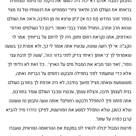
התכונן למבול אולם לא יכול היה לשער את היקפו. נח מיוסר מצפונית
בראותו את העולם חרב ותיאור ציורי הממחיש את רגשותיו של נח מצוי
בספר זוהר החדש (נח כח א) 'כיון שיצא נח מן התיבה, וראה את העולם
שהוא חרב ונחרב, התחיל ממרר בבכי ואומר: ריבון כל העולמים ואדוני
האדונים, אתה נקראת רחום וחנון, היה לך לרחם על בריותיך. אמר לו
הקב"ה: אי לך רועה שוטה, עכשיו אתה אומר לי כך, ולא אמרת כך בשעה
שאמרתי לך 'כי אותך ראיתי צדיק לפני בדור הזה', 'עשה לך תיבת עצי
גופר', 'ואני הנני מביא את המבול מים על הארץ'… כל זאת לא גליתי לך
אלא כדי שתעמוד לפני בתפילה ותבקש רחמים על הבריות. ואתה,
מששמעת שאתה מציל נפשך בתיבה, לא היה אכפת לך בחורבן העולם.
בנית לעצמך תיבה, והצלת עצמך, עכשיו שכבר העולם עומד בחורבנו,
אתה פותח פיך להתפלל ולבקש רחמים? אותה שעה נתבונן נח שעשה
שלא כהוגן, שלא התפלל למנוע את הפורענות, לפיכך נזדרז מיד להביא
קרבן כפרה על עוונו'.
פרשת המבול יכולה להאיר לנו במקצת את הטראומה הנוראית, שעברו