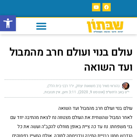
פתח סרגל
עולם בנוי ועולם חרב מהמבול
ועד השואה
נהוראי מאיר (רב משואות יצחק, יו"ר רבני בית הלל)
י״ט באב ה׳תש״פ (אוגוסט 9, 2020)
3:11 pm
אין תגובות
עולם בנוי ועולם חרב מהמבול ועד השואה
לאחר המבול שהשחית את העולם מצטווה נח לצאת מהתיבה יחד עם
בני משפחתו. נח עד כה ציית באופן מוחלט להקב"ה ועשה את כל
הנדרש ממנו בבניית התיבה ובכניסתה לתוכה. אולם המעיין בפסוקים