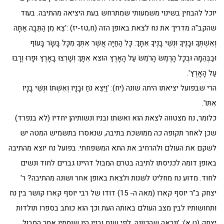
יוכל להבחין בשינוי משמעותי שמתרחש בעת היציאה מהתיבה. בעוד
שהקב"ה מדריך את נח לצאת באופן הזה (ח,טז-יז) :'צֵא מִן הַתֵּבָה אַתָּה
וְאִשְׁתְּךָ וּבָנֶיךָ וּנְשֵׁי בָנֶיךָ אִתָּךְ: כָּל הַחַיָּה אֲשֶׁר אִתְּךָ מִכָּל בָּשָׂר בָּעוֹף
וּבַבְּהֵמָה וּבְכָל הָרֶמֶשׂ הָרֹמֵשׂ עַל הָאָרֶץ הוצא אִתָּךְ וְשָׁרְצוּ בָאָרֶץ וּפָרוּ וְרָבוּ
עַל הָאָרֶץ'.
הרי שבפועל יציאתו היתה שונה (יח): 'וַיֵּצֵא נֹחַ וּבָנָיו וְאִשְׁתּוֹ וּנְשֵׁי בָנָיו
אִתּוֹ'.
כלומר, נח מצטווה לצאת הוא ואשתו ובניו ונשותיהן יחדיו (לא בנפרד)
שכן לאחר תקופה כה ממושכת בתיבה, שנאסרו בתשמיש המטה יש
לשקם את העולם ולהרחיב את התא המשפחתי. בפועל נח יוצא מהתיבה
באופן דומה לכניסתו לתיבה בטרם המבול דהיינו גברים לחוד ונשים
לחוד. מדוע נח מחליט לשנות ולצאת באופן אחר ושונה מהתיבה? ר'
יצחק ב"ר יוסף קארו (מאה ה- 15) דודו של רבי יוסף קארו קושר בין נח
ותחושותיו לבין מצב העולם באותה העת וכך הוא כותב בספרו תולדות
יצחק (ט,א): 'ונראה שהכוונה, לפי שנח ובניו היו שוממין אחר המבול,