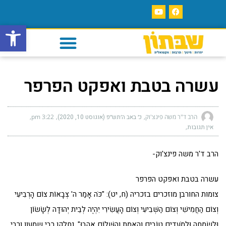
פתח סרגל
עשרה בטבת ואפקט הפרפר
הרב ד"ר משה פינצ'וק
כ׳ באב ה׳תש״פ (אוגוסט 10, 2020)
3:22 pm
אין תגובות
הרב ד'ר משה פינצ'וק-
עשרה בטבת ואפקט הפרפר
צומות החורבן מוזכרים בזכריה (ח, יט): "כֹּה אָמַר ה' צְבָאוֹת צוֹם הָרְבִיעִי
וְצוֹם הַחֲמִישִׁי וְצוֹם הַשְּׁבִיעִי וְצוֹם הָעֲשִׂירִי יִהְיֶה לְבֵית יְהוּדָה לְשָׂשׂוֹן
וּלְשִׂמְחָה וּלְמֹעֲדִים טוֹבִים וְהָאֱמֶת וְהַשָּׁלוֹם אֱהָבוּ". נחלקו רבי שמעון ורבי