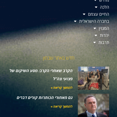
מדרש
הלכה
החיים עצמם
בחברה הישראלית
המגזין
יהדות
תרבות
חדש באתר שבתון
הקרב שאחרי הקרב: מסע השיקום של
פצועי צה"ל
להמשך קריאה »
גם מאחורי הכותרות קורים דברים
להמשך קריאה »