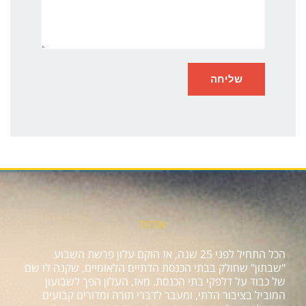
אודות
הכל התחיל לפני 25 שנה, אז הוקם עלון פרשת השבוע
"שבתון" שחולק בבתי הכנסת הדתיים הלאומיים, שקנה לו שם
של כבוד על דלפקי בתי הכנסת. מאז, העלון הפך לשבועון
המוביל בציבור הדתי, ומעבר לדברי תורה ומדורים קבועים