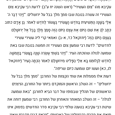
עקיבא מהו "צום העשירי" (ראש השנה יח ע"ב): לדעת רבי עקיבא צום
העשירי זה עשרה בטבת שבו סמך מלך בבל על ירושלים: "'וַיְהִי דְבַר ה'
אֵלַי בַּשָּׁנָה הַתְּשִׁיעִית בַּחֹדֶשׁ הָעֲשִׂירִי בֶּעָשׂוֹר לַחֹדֶשׁ לֵאמֹר. בֶּן אָדָם כתוב
כְּתָב לְךָ אֶת שֵׁם הַיּוֹם אֶת עֶצֶם הַיּוֹם הַזֶּה סָמַךְ מֶלֶךְ בָּבֶל אֶל יְרוּשָׁלִַם
בְּעֶצֶם הַיּוֹם הַזֶּה' (יחזקאל כד, א-ב). ואמאי קרי ליה עשירי עשירי
לחדשים". לדעת רבי שמעון צום העשירי זה חמשה בטבת שבו באת
שמועה לגולה שהוכתה העיר: "'וַיְהִי בִּשְׁתֵּי עֶשְׂרֵה שָׁנָה בָּעֲשִׂרִי בַּחֲמִשָּׁה
לַחֹדֶשׁ לְגָלוּתֵנוּ בָּא אֵלַי הַפָּלִיט מִירוּשָׁלִַם לֵאמֹר הֻכְּתָה הָעִיר' (יחזקאל
לג, כא) ועשו יום שמועה כיום שריפה".
דעות אלו מסמלות את שתי הקצוות של החורבן: "סמך מלך בבל על
ירושלים" – זה השלב הראשון והמוקדם ביותר של החורבן, הניצנים
הראשונים של תהליך שבסופו של דבר הביא לחורבן. "באת שמועה
לגולה" – זה השלב המאוחר והאחרון של החורבן. רבי שמעון דוחה את
שיטת רבי עקיבא בטענה שלפי רבי עקיבא סדר החדשים בפסוק אינו
תואם את סדרם הכרונולוגי של הארועים: "ונראין דברי מדבריו שאני