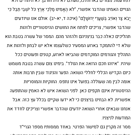
לפורענות. מצורים באו והלכו, מעולם לא היה חורבן. לא היהודים ולא
הגויים האמינו שהדבר אפשרי, "לֹא הֶאֱמִינוּ מַלְכֵי אֶרֶץ כֹּל יֹשְׁבֵי תֵבֵל כִּי
יָבֹא צַר וְאוֹיֵב בְּשַׁעֲרֵי יְרוּשָׁלִָם" (איכה ד, יא-יב). אולם אנו שיודעים
שהדבר אפשרי, צריכים לפתח את החושים ההיסטוריים ולזהות
תהליכים כאלה כבר בניצניהם ולהזהר מהם. המסר של עשרה בטבת הוא
שלא די להתמקד בארוע המסעיר כשלעצמו אלא יש לבחון ולזהות את
התהליך והגורמים המוקדמים שהביאו לארוע, קטנים ופעוטים ככל
שיהיו. "איזהו חכם הרואה את הנולד". בימינו צום עשרה בטבת משמש
כיום הקדיש הכללי לחללי השואה. הפער והניגוד שבין תרבות אותה
אומה לבין מה שעוללה בפועל אינו נתפס. החוקיות והמוסריות
ההיסטורית אינם תקפים כאן. לפני השואה איש לא האמין שהתופעה
אפשרית. לא הבחינו בניצנים כי לא ידעו שקיים בכלל עץ כזה. אבל
אנחנו שבאים אחרי השואה יודעים שהדבר אפשרי וצריכים לחדד את
המודעות לניצניו.
מסר זה מקרין גם למישור הפרטי. באחד ממסותיו מספר הגרי"ד