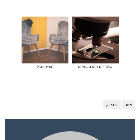
שופך דם האדם באדם
חציית גבול
וישב
פינצ'וק