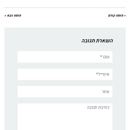
« פוסט קודם
פוסט הבא »
השארת תגובה
שם:*
אימייל*
אתר:
תגובה