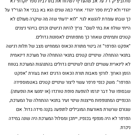
סולוביצ'יק ז"ל על אב שהעדיף לשלוח את בתו לבית ספר יוקרתי לא
יהודי ולא לבית ספר יהודי. אחרי כמה שנים הוא בא בבכי אל הגרי"ד על
כך שבתו עומדת להנשא לגוי. "לוא ידעתי שזה מה שיקרה מעולם לא
הייתי שולח את בתי לשם". צריך להיות רגישים וכנים בזיהוי ניצנים
קטנים ותמימים שאחר כך מתפתחים לאסונות גדולים.
"אפקט הפרפר" זה ביטוי מתורת הכאוס הממחיש מצב של תלות רגישה
בתנאי ההתחלה. שינויים קטנים בתנאי ההתחלה של מערכת דינאמית
לא לינארית עשויים לגרום לשינויים גדולים בהתנהגות המערכת בטווח
הזמן הארוך. לורנץ מאבות תורת הכאוס הדגים זאת בעזרת "אפקט
הפרפר": משק כנפי פרפר עשוי ליצור שינויים קטנים באטמוספירה
שבסופו של דבר יגרמו להופעת סופת טורנדו (או ימנעו את הופעתה).
הכנפיים המתנופפות מייצגות שינוי זעיר בתנאי ההתחלה של המערכת,
שגורם שרשרת מאורעות המובילים לתופעה בקנה מידה גדול. אם
הפרפר לא היה מנפנף בכנפיו, ייתכן ומסלול המערכת היה שונה במידה
ניכרת.