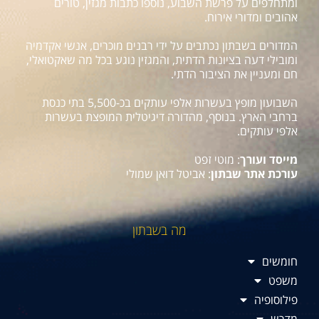
ומתחלפים על פרשת השבוע, נוספו כתבות מגזין, טורים
אהובים ומדורי אירוח.
המדורים בשבתון נכתבים על ידי רבנים מוכרים, אנשי אקדמיה
ומובילי דעה בציונות הדתית, והמגזין נוגע בכל מה שאקטואלי,
חם ומעניין את הציבור הדתי.
השבועון מופץ בעשרות אלפי עותקים בכ-5,500 בתי כנסת
ברחבי הארץ. בנוסף, מהדורה דיגיטלית המופצת בעשרות
אלפי עותקים.
מייסד ועורך
: מוטי זפט
עורכת אתר שבתון
: אביטל דואן שמולי
מה בשבתון
חומשים
משפט
פילוסופיה