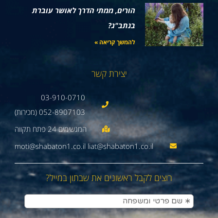
הורים, ממתי הדרך לאושר עוברת
בנתב"ג?
להמשך קריאה »
יצירת קשר
03-910-0710
052-8907103 (מכירות)
moti@shabaton1.co.il liat@shabaton1.co.il
רוצים לקבל ראשונים את שבתון במייל?