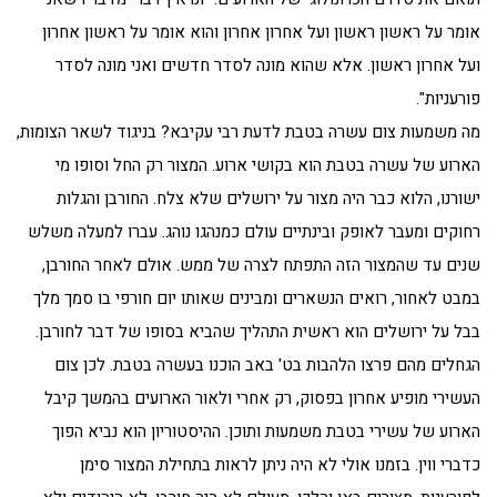
אומר על ראשון ראשון ועל אחרון אחרון והוא אומר על ראשון אחרון
ועל אחרון ראשון. אלא שהוא מונה לסדר חדשים ואני מונה לסדר
פורעניות".
מה משמעות צום עשרה בטבת לדעת רבי עקיבא? בניגוד לשאר הצומות,
הארוע של עשרה בטבת הוא בקושי ארוע. המצור רק החל וסופו מי
ישורנו, הלוא כבר היה מצור על ירושלים שלא צלח. החורבן והגלות
רחוקים ומעבר לאופק ובינתיים עולם כמנהגו נוהג. עברו למעלה משלש
שנים עד שהמצור הזה התפתח לצרה של ממש. אולם לאחר החורבן,
במבט לאחור, רואים הנשארים ומבינים שאותו יום חורפי בו סמך מלך
בבל על ירושלים הוא ראשית התהליך שהביא בסופו של דבר לחורבן.
הגחלים מהם פרצו הלהבות בט' באב הוכנו בעשרה בטבת. לכן צום
העשירי מופיע אחרון בפסוק, רק אחרי ולאור הארועים בהמשך קיבל
הארוע של עשירי בטבת משמעות ותוכן. ההיסטוריון הוא נביא הפוך
כדברי ווין. בזמנו אולי לא היה ניתן לראות בתחילת המצור סימן