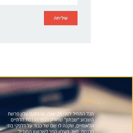
אודות
הכל התחיל לפני 25 שנה, אז הוקם עלון פרשת
השבוע "שבתון" שחולק בבתי הכנסת הדתיים
הלאומיים, שקנה לו שם של כבוד על דלפקי בתי
הכנסת. מאז, העלון הפך לשבועון המוביל