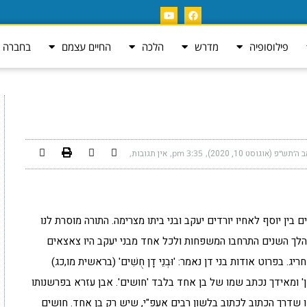
פילוסופיה
מדרש
הלכה
החיים עצמם
בחברה ה
 ה׳תש״פ (אוגוסט 10, 2020)
3:35 pm
אין תגובות
ן יוסף לאחיו יורדים יעקב ובני ביתו מצרימה. התורה מוסרת לנו
לך השנים התרחבו המשפחות ולכל אחד מבני יעקב היו צאצאים
 בפרוט אודות בני דן נאמר: 'וּבְנֵי דָן חֻשִׁים' (בראשית מו,כג)
ן' ומאידך נכתב שמו של בן אחד בלבד 'חושים'. אבן עזרא בפרשנותו
שדרך הכתוב לכתוב בלשון רבים אעפ"י, שיש רק בן אחד. חושים