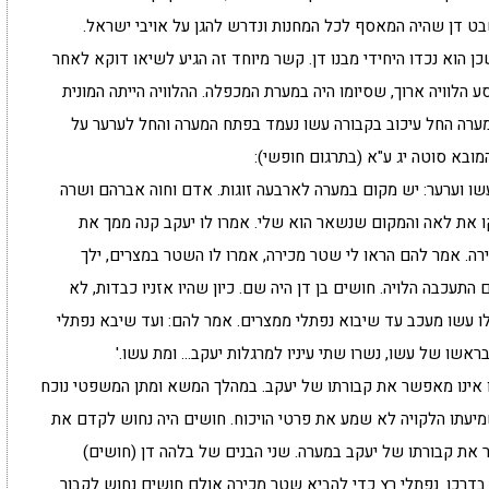
שבט דן שהיה המאסף לכל המחנות ונדרש להגן על אויבי ישראל.
ן הוא נכדו היחידי מבנו דן. קשר מיוחד זה הגיע לשיאו דוקא לאחר
הלוויה ארוך, שסיומו היה במערת המכפלה. ההלוויה הייתה המונית
המערה החל עיכוב בקבורה עשו נעמד בפתח המערה והחל לערער על
ובא סוטה יג ע"א (בתרגום חופשי):
ו וערער: יש מקום במערה לארבעה זוגות. אדם וחוה אברהם ושרה
קו את לאה והמקום שנשאר הוא שלי. אמרו לו יעקב קנה ממך את
ירה. אמר להם הראו לי שטר מכירה, אמרו לו השטר במצרים, ילך
התעכבה הלויה. חושים בן דן היה שם. כיון שהיו אזניו כבדות, לא
 עשו מעכב עד שיבוא נפתלי ממצרים. אמר להם: ועד שיבא נפתלי
ראשו של עשו, נשרו שתי עיניו למרגלות יעקב… ומת עשו.'
ו אינו מאפשר את קבורתו של יעקב. במהלך המשא ומתן המשפטי נוכח
מיעתו הלקויה לא שמע את פרטי הויכוח. חושים היה נחוש לקדם את
 את קבורתו של יעקב במערה. שני הבנים של בלהה דן (חושים)
דרכו. נפתלי רץ כדי להביא שטר מכירה אולם חושים נחוש לקבור