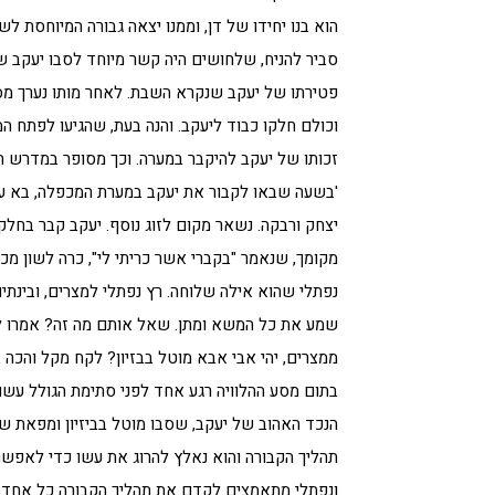
הוא בנו יחידו של דן, וממנו יצאה גבורה המיוחסת ל
סביר להניח, שלחושים היה קשר מיוחד לסבו יעקב שכ
פטירתו של יעקב שנקרא השבת. לאחר מותו נערך מסע 
וכולם חלקו כבוד ליעקב. והנה בעת, שהגיעו לפתח 
זכותו של יעקב להיקבר במערה. וכך מסופר במדרש המ
'בשעה שבאו לקבור את יעקב במערת המכפלה, בא עש
יצחק ורבקה. נשאר מקום לזוג נוסף. יעקב קבר בחל
מקומך, שנאמר "בקברי אשר כריתי לי", כרה לשון מכ
נפתלי שהוא אילה שלוחה. רץ נפתלי למצרים, ובינתים 
שמע את כל המשא ומתן. שאל אותם מה זה? אמרו לו
ממצרים, יהי אבי אבא מוטל בבזיון? לקח מקל והכה ב
בתום מסע ההלוויה רגע אחד לפני סתימת הגולל עש
הנכד האהוב של יעקב, שסבו מוטל בביזיון ומפאת ש
תהליך הקבורה והוא נאלץ להרוג את עשו כדי לאפשר
ונפתלי מתאמצים לקדם את תהליך הקבורה כל אחד ב