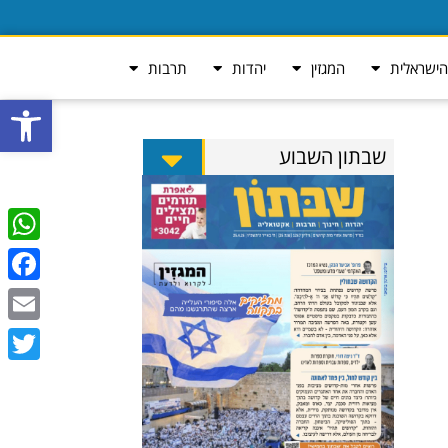
ישראלית
המגזין
יהדות
תרבות
פתח סרגל
שבתון השבוע
tsApp
ebook
Email
Twitter