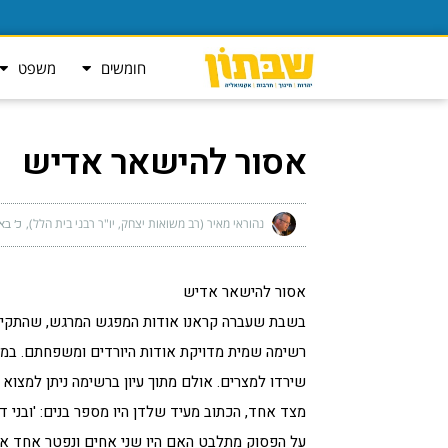
חומשים
משפט
אסור להישאר אדיש
נהוראי מאיר (רב משואות יצחק, יו"ר רבני בית הלל)
כ׳ באב
אסור להישאר אדיש
בשבת שעברה קראנו אודות המפגש המרגש, שהתקיים בי
רשימה שמית מדויקת אודות היורדים ומשפחתם. במה
שירדו למצרים. אולם מתוך עיון ברשימה ניתן למצוא חריג.
מצד אחד, הכתוב מעיד שלדן היו מספר בנים: 'ובני ד
על הפסוק מתלבט האם היו שני אחים ונפטר אחד או 