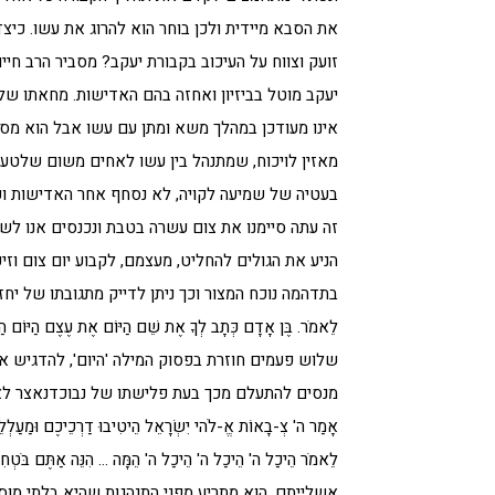
את הסבא מיידית ולכן בוחר הוא להרוג את עשו. כ
זועק וצווח על העיכוב בקבורת יעקב? מסביר הרב ח
יעקב מוטל בביזיון ואחזה בהם האדישות. מחאתו של
אינו מעודכן במהלך משא ומתן עם עשו אבל הוא מסר
מאזין לויכוח, שמתנהל בין עשו לאחים משום שלטעמו ה
בעטיה של שמיעה לקויה, לא נסחף אחר האדישות וכ
זה עתה סיימנו את צום עשרה בטבת ונכנסים אנו לשב
הניע את הגולים להחליט, מעצמם, לקבוע יום צום וז
בתדהמה נוכח המצור וכך ניתן לדייק מתגובתו של יחזקאל:'וַיְהִי דְ
לֵאמֹר. בֶּן אָדָם כְּתָב לְךָ אֶת שֵׁם הַיּוֹם אֶת עֶצֶם הַיּוֹם הַז
שלוש פעמים חוזרת בפסוק המילה 'היום', להדגיש את
מנסים להתעלם מכך בעת פלישתו של נבוכדנאצר לארץ 
אָמַר ה' צְ-בָאוֹת אֱ-לֹהי יִשְׂרָאֵל הֵיטִיבוּ דַרְכֵיכֶם וּמַעַלְלֵיכ
לֵאמֹר הֵיכַל ה' הֵיכַל ה' הֵיכַל ה' הֵמָּה … הִנֵּה אַתֶּם בֹּט
אשלייתם. הוא מתריע מפני התנהגות שהיא בלתי מוס