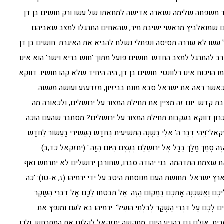
יצד משפחה שלימה נשארה אדישה למחאתו של עשו ורק חושים בן דן
יים שמואלביץ מראשי ישיבת מיר, שהאחים התרגלו למצב שאביהם
 עשו לא עוררה תסיסה ונפתלי נשלח להביא את האיגרת. חושים בן דן
ב להתרגל למצב החדש. חושים פועל מתוך 'חוש בריא וישר' הוא אינו
ויכוח אינו רלוונטי. חושים בן דן, היה היחיד שלא קהו חושיו. דווקא
אשר ראה את ישראל סבא מונח בביזיון, מזדעזע ועושה מעשה.
ת קדש. יום זה מציין את תחילת המצור על ירושלים, ולכאורה מה
יכרון דווקא בעקבות תחילת המצור על ירושלים? מסתבר שהעם הוכה
בַר ה' אֵלַי בַּשָּׁנָה הַתְּשִׁיעִית בַּחֹדֶשׁ הָעֲשִׂירִי בֶּעָשׂוֹר לַחֹדֶשׁ
ֶּה סָמַךְ מֶלֶךְ בָּבֶל אֶל יְרוּשָׁלִַם בְּעֶצֶם הַיּוֹם הַזֶּה.' (יחזקאל כד,ב)
 עוצמת התדהמה. בני יהודה סברו, שחורבן ירושלים לא יתרחש ואף
ישראל. תחושת העם מנוסחת היטב על ידי ירמיהו (ז, א-טו): 'כֹּה
ֶם וַאֲשַׁכְּנָה אֶתְכֶם בַּמָּקוֹם הַזֶּה. אַל תִּבְטְחוּ לָכֶם אֶל דִּבְרֵי הַשֶּׁקֶר
ְחִים לָכֶם עַל דִּבְרֵי הַשָּׁקֶר לְבִלְתִּי הוֹעִיל'. ירמיהו בא לעם ומנפץ את
רית. אולם גם בהגיע היום, מתקשה יחזקאל לקלוט את המתרחש, ולכן