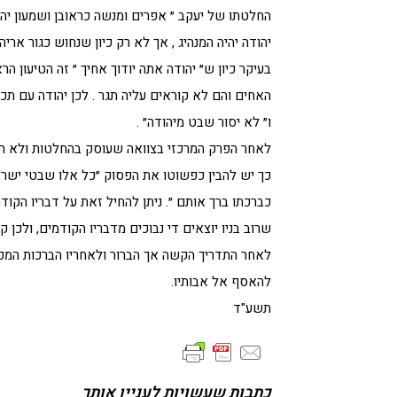
החלטתו של יעקב ״ אפרים ומנשה כראובן ושמעון יהיו 
יהודה יהיה המנהיג , אך לא רק כיון שנחוש כגור ארי
בעיקר כיון ש״ יהודה אתה יודוך אחיך ״ זה הטיעון ה
האחים והם לא קוראים עליה תגר . לכן יהודה עם תכ
ו״ לא יסור שבט מיהודה״ .
לאחר הפרק המרכזי בצוואה שעוסק בהחלטות ולא רק 
כך יש להבין כפשוטו את הפסוק ״כל אלו שבטי ישר
כברכתו ברך אותם ״. ניתן להחיל זאת על דבריו הקוד
שרוב בניו יוצאים די נבוכים מדבריו הקודמים, ולכן 
לאחר התדריך הקשה אך הברור ולאחריו הברכות המפי
להאסף אל אבותיו.
תשע"ד
כתבות שעשויות לעניין אותך