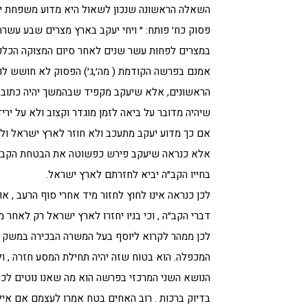
השאלה הראשונה שנכון לשאול היא מדוע משפחת י
פסוק כח׳ פותח: ״ ויחי יעקב בארץ מצרים שבע עשרה
במצרים לפחות עשר שנים לאחר סיום המצוקה הכלכל
אמנם בפרשה הקודמת ( מה׳,ג׳) הפסוק לא חושש לומ
הראשונים, אלא שיעקב מקפיד שבהמשך יהיה כתוב ( מ
שיהיה מדובר על ביאה לזמן מוגדר וקצוב ולא על יריד
אם כך מדוע יעקב מתעכב ולא חוזר לארץ ישראל ולח
אלא כנראה שיעקב פירש כפשוטה את הבטחת הקב״ה ״ 
בחייו הקב״ה יביא לחזרתם לארץ ישראל.
לכן כנראה אינו לחוץ לחזור מיד אחרי סוף הרעב , או
דברי הקב״ה , וכי בניו יחזרו לארץ ישראל רק לאחר מו
לכן ממהר לקרוא ליוסף בעל המשרה הבכירה במשק ו
המכפלה. הוא בטוח שזה יהיה תחילת המסע חזרה , 
הנושא השני המרכזי בפרשה הוא מה שאנו נוטים לכנו
בדיוק ברכות . רוב האחים בטח אמרו לעצמם אם אילו