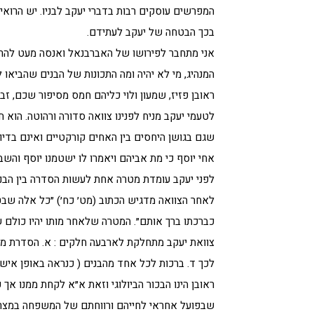
המפרשים עוסקים רבות בדברי יעקב לבניו. יש הרואים
בכך הבטחה של יעקב לעתידם.
אני מתחבר לפירושו של האברבנאל ואנסה מעט להרחי
המנהיג, מי לא יהיה ומה התכונות של הבנים שהביא
ראובן פזיז, שמעון ולוי כליהם חמס מסיפור שכם, זבולו
לטעמי יעקב מניח לפנינו צוואה סדורה ורהוטה. הוא
שגם בגושן היחסים בין האחים קורקטיים ואינם בדיו
אחי יוסף כי מת אביהם ויאמרו לו ישטמנו יוסף והשב
לפני יעקב עומדת מטרה אחת לעשות הסדרה בין הבני
לאחר הצוואה מדגיש הכתוב (מט׳ כח׳) ״כל אלה שב
כברכתו ברך אותם״. המטרה שלאחר מותו יהיו כולם 
צוואת יעקב מתחלקת לארבעה חלקים : א. הסדרת מוש
לכך ד. ברכות לכל אחד מהבנים ( כנראה באופן אישי)
ראובן הינו הבכור הביולוגי וזאת א״א לקחת ממנו אך פז
שבפועל אחראי לחייהם ורווחתם של המשפחה במצרים