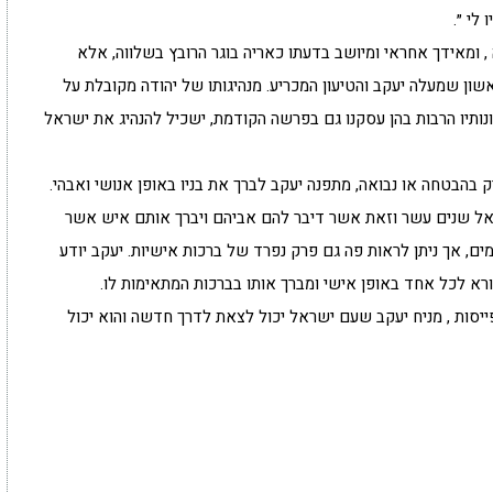
לי ״.
ה , ומאידך אחראי ומיושב בדעתו כאריה בוגר הרובץ בשלווה, אלא
ראשון שמעלה יעקב והטיעון המכריע. מנהיגותו של יהודה מקובלת על
ונותיו הרבות בהן עסקנו גם בפרשה הקודמת, ישכיל להנהיג את ישראל
בהבטחה או נבואה, מתפנה יעקב לברך את בניו באופן אנושי ואבהי.
אל שנים עשר וזאת אשר דיבר להם אביהם ויברך אותם איש אשר
מים, אך ניתן לראות פה גם פרק נפרד של ברכות אישיות. יעקב יודע
קורא לכל אחד באופן אישי ומברך אותו בברכות המתאימות לו.
יסות , מניח יעקב שעם ישראל יכול לצאת לדרך חדשה והוא יכול