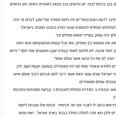
 בכך ברכות לבניו. יש הרואים בכך נבואה לאחרית הימים. ויש הרואים
בו. לדעת האברבנאל יש פה ניתוח מסודר של יעקב לבנים מי יהיה
ו להחלטתו הסופית להסמכת שבט יהודה כשבט המנהיג בישראל.
ן יהיה עסוק בענייני ימאות ונמלים וכו׳.
 חווה את השנאה בין האחים, הוא סבל קשות מהתנהגותם והוא רואה
ק יחסי אהבה. לא לחינם לאחר קבורת יעקב חוששים אחי יוסף ״ ויראו
 ישיב לנו את כל הרעה אשר גמלנו אותו״.
ם ולוודא שאחרי מותו הם יהיו מאוחדים בהמשך הקמת העם. לכן
טי ישראל שנים עשר וזאת אשר דיבר להם אביהם ויברך אותם איש
שבטים שווים ומאוחדים.
ג הבכורה ב. הסדרת הנחלות לשבטים ג. קביעת המנהיגות והסיבות
.
יזותו גרמה לו לאבד את יתר זכויותיו . זכויות אלו עוברות ליוסף
 ולכן הוא זוכה לנחלה כפולה כבכור בארץ ישראל . זאת מהות