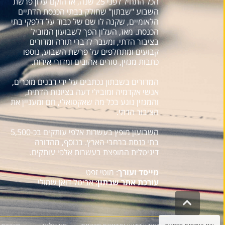
הכל התחיל לפני 25 שנה, אז הוקם עלון פרשת
השבוע "שבתון" שחולק בבתי הכנסת הדתיים
הלאומיים, שקנה לו שם של כבוד על דלפקי בתי
הכנסת. מאז, העלון הפך לשבועון המוביל
בציבור הדתי, ומעבר לדברי תורה ומדורים
קבועים ומתחלפים על פרשת השבוע, נוספו
כתבות מגזין, טורים אהובים ומדורי אירוח.
המדורים בשבתון נכתבים על ידי רבנים מוכרים,
אנשי אקדמיה ומובילי דעה בציונות הדתית,
והמגזין נוגע בכל מה שאקטואלי, חם ומעניין את
הציבור הדתי.
השבועון מופץ בעשרות אלפי עותקים בכ-5,500
בתי כנסת ברחבי הארץ. בנוסף, מהדורה
דיגיטלית המופצת בעשרות אלפי עותקים.
מייסד ועורך
: מוטי זפט
עורכת אתר שבתון
: אביטל דואן שמולי
גלילה
לראש
העמוד