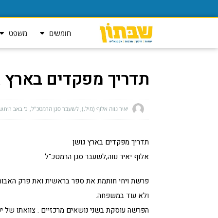
חומשים
משפט
תדריך מפקדים בארץ ג
יאיר נווה אלוף (מיל.), לשעבר סגן הרמטכ"ל
כ׳ באב ה׳תש״פ (א
תדריך מפקדים בארץ גושן
אלוף יאיר נווה,לשעבר סגן הרמטכ"ל
פרשת ויחי חותמת את ספר בראשית ואת פרק האבות
ולא עוד במשפחה.
הפרשה עוסקת בשני נושאים מרכזיים : צוואתו של יעק