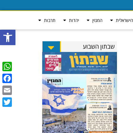
ישראלית
המגזין
יהדות
תרבות
פתח סרגל
שבתון השבוע
tsApp
ebook
Email
Twitter