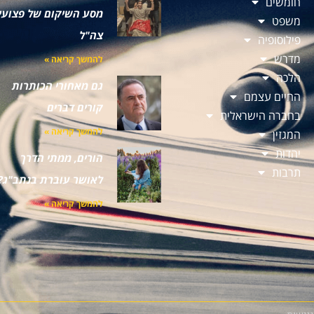
חומשים
מסע השיקום של פצועי
משפט
צה"ל
פילוסופיה
מדרש
להמשך קריאה »
הלכה
גם מאחורי הכותרות
החיים עצמם
קורים דברים
בחברה הישראלית
להמשך קריאה »
המגזין
יהדות
הורים, ממתי הדרך
תרבות
לאושר עוברת בנתב"ג?
להמשך קריאה »