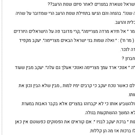
שראל נשארת במצרים לאחר סיום שנות הרעב??
 שנה״. בהנחה והם הגיעו בתחילת שנות הרעב הרי שמדובר על שהיה
ית והרעב.
ר ״ אל תירא מרדה מצריימה״ ,קרי מדובר פה על הישראלים היורדים
ו׳ ח׳) : ״ ואלה שמות בני ישראל הבאים מצריימה״. יעקב מקפיד
ה לנכר.
ברון ?
אנוכי ארד עמך מצריימה ואנוכי אעלך גם עלה״. יעקב מבין שעוד
לם כאשר נוכח יעקב כי קרבים ימיו למות , מבין שלא הבין נכון את
תו.
להשביע אותו כי לא יקברוהו במצרים אלא בקבר האבות במערת
ולא המשך ההשתקעות בגולה.
ת ״ ברכת יעקב לבניו ״. אם קוראים את הפסוקים כפשוטם אין כאן
 ברכות אז מה הן קללות.