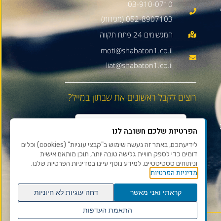
03-910-0710
052-8907103 (מכירות)
moti@shabaton1.co.il
liat@shabaton1.co.il
רוצים לקבל ראשונים את שבתון במייל?
הפרטיות שלכם חשובה לנו
לידיעתכם, באתר זה נעשה שימוש ב"קבצי עוגיות" (cookies) וכלים
דומים כדי לספק חוויית גלישה טובה יותר, תוכן מותאם אישית
וניתוחים סטטיסטיים. למידע נוסף עיינו במדיניות הפרטיות שלנו.
מדיניות הפרטיות
קראתי ואני מאשר
דחה עוגיות לא חיוניות
התאמת העדפות