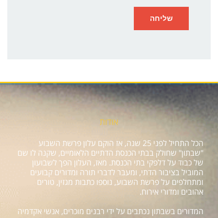
אודות
הכל התחיל לפני 25 שנה, אז הוקם עלון פרשת השבוע
"שבתון" שחולק בבתי הכנסת הדתיים הלאומיים, שקנה לו שם
של כבוד על דלפקי בתי הכנסת. מאז, העלון הפך לשבועון
המוביל בציבור הדתי, ומעבר לדברי תורה ומדורים קבועים
ומתחלפים על פרשת השבוע, נוספו כתבות מגזין, טורים
אהובים ומדורי אירוח.
המדורים בשבתון נכתבים על ידי רבנים מוכרים, אנשי אקדמיה