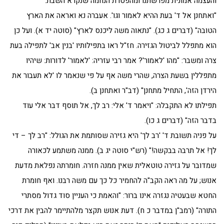
והעצמה אמונית מפרשתנו ומהפטרת הנחמה שנקרא השבת.
"ואתחנן אל ד' בעת ההיא לאמור וגו'. אעברה נא ואראה את הארץ
הטובה" (דברים ג כג). "נתאוה משה ליכנס לארץ" (סוטה יד א). ועל כן
הוא מתפלל לביטול הגזירה. חז"ל ראו בתפילותיו 'בנין אב' לתפילה בעת
צרה ומשבר: "מהו 'לאמור'? אמר רבי עזריה: 'לאמור' לדורות: שיהיו
מתפללין בשעת הצרה, שהרי משה אף על פי שנאמר לו 'לא תעבור את
הירדן הזה', התחיל מתחנן" (דב"ר ואתחנן ב).
תפילתו לא התקבלה: "ויאמר ד' אלי: רב לך, אל תוסף דבר אלי עוד
בדבר הזה" (דברים ג כו).
על פניה תשובת ד' 'רב לך' היא גזירה שסותמת את הגולל: "רב לך – די
לך! אל תרבה בבקשה!" (רש"י סוטה יג ב). ממנה משתמע לכאורה
שמדובר על גזירה טוטאלית שאין ממנה חזרה. חומרתה נפלאת מדעת
אנוש; על מה ראה הקב"ה להחמיר כל כך עם משה רבנו. ואף חומרת
החטא שבעטיה נגזרה אינו ברור: "והאמת כי העניין סוד גדול מסתרי
התורה" (רמב"ן במדבר כ ח). דעת אנוש תקצר מלהתיימר להבין את דרכי