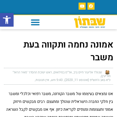
פתח סרגל
אמונה נחמה ותקווה בעת
משבר
שנוולד אליעזר חיים (רב, אל"מ במילואים, ראש ישיבת ההסדר 'מאיר הראל'
מודיעין)
כ״א באב ה׳תש״פ (אוגוסט 11, 2020)
9:40 am
אין תגובות
אנו נמצאים בעיצומו של משבר הקורונה, משבר רפואי וכלכלי ומשבר
בין חלקי החברה הישראלית שהולך ומתעצם. רבים מבקשים חיזוק
אמוני ותעצומות ומצפים לקריאת כיוון. אף אנו מבקשים לקבל השראה