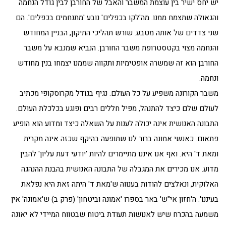
יש יחס ישיר בין עוצמת המשבר והאבל של החורבן לבין גודל הנחמה
והגאולה שתצמח ממנו. מה'לקו בכפלים' נובע 'מתנחמים בכפלים'. הם
שני צדדים של אותה מטבע. שורש תהליכי התיקון, הבניין המחודש
והנחמה מצוי בקטסטרופת משבר החורבן. הנביא שמנבא על משבר
החורבן הוא זה שמשרה אופטימיות ותקווה שממנו יצמחו בנין מחודש
ונחמה.
משבר הקורונה משפיע על כל העולם. נגיף בגודל מקרוסקופי מכתיב
לעולם שלם כיצד להתנהל, מפיל חללים רבים ופוגע בכלכלת העולם.
התבונה האנושית אינה יכולה לענות על השאלה כיצד ומדוע הוא הופיע
פתאום. כאנשי אמונה ברור לנו שתופעה בהיקף שכזה אינה מקרית
ומאת ד' היא. ואף אנו איננו מתיימרים להיות 'יודעי דעת עליון' להבין
מדוע. אנו מכירים את המגבלה של התבונה האנושית בהבנת ההנהגה
האלוקית, ונאלצים להודות בענווה ש'מאת ד' היתה זאת היא נפלאת
בעיננו'. ה'חזון אי"ש' באר בספרו 'אמונה וביטחון' (פרק ב) ש'אמונה' אין
משמעה בהכרח שיש לאנושות תעודת ביטוח שבטווח המיידי לא יאונה