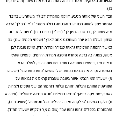
ההשגחה האלוקית "מאת ד' היתה זאת היא נפלאת בעיננו" (תהלים קיח
כג).
הצד השני של אותה מטבע. דווקא מאמירת 'רב לך' משתמע שברובד
הנסתר צפון למשה רבנו יעוד והבטחה גדולה ממנה: "ד"א: 'רב לך' הרבה
מזה שמור לך, רב טוב הצפון לך" (רש"י (דברים ג כו). "רצונו לומר: טוב
הצפון בעולם הבא יותר משתכנס אתה לארץ" (שפתי חכמים שם). גם
כאשר ההנהגה האלוקית נראית כגזירה ומידת הדין, ואינה מובנת לבן
אנוש, צפונה בה ברכה נסתרת והטבה ממידת הרחמים. פעמים שהיא
נראית מיד, ופעמים שתראה בעתיד ויש שתהיה רק לעולם הבא.
בהפטרה נקרא את נבואת הנחמה של ישעיהו "נחמו נחמו עמי" (ישעיהו
מ). ישעיהו הוא הנביא אשר בשבת שעברה קראנו את נבואתו על
הפורענות החורבן והגלות. 'חורבן וגלות' ו'נחמה' הם שני הפכים ולמרות
זאת קיימת זיקה ביניהן: "חטאו בכפלים 'חטא חטאה ירושלים' (איכה א
ח), ולקו בכפלים 'כי לקתה מיד ה' כפלים בכל חטאתיה' (ישעיה מ ב),
ומתנחמים בכפלים 'נחמו נחמו עמי' (שם מ א)" (ילק"ש ישעיהו תמ"ד).