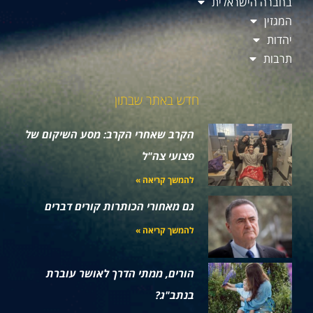
בחברה הישראלית
המגזין
יהדות
תרבות
חדש באתר שבתון
הקרב שאחרי הקרב: מסע השיקום של
פצועי צה"ל
להמשך קריאה »
גם מאחורי הכותרות קורים דברים
להמשך קריאה »
הורים, ממתי הדרך לאושר עוברת
בנתב"ג?