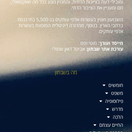
ומובילי דעה בציונות הדתית, והמגזין נוגע בכל מה שאקטואלי,
חם ומעניין את הציבור הדתי.
השבועון מופץ בעשרות אלפי עותקים בכ-5,500 בתי כנסת
ברחבי הארץ. בנוסף, מהדורה דיגיטלית המופצת בעשרות
אלפי עותקים.
מייסד ועורך
: מוטי זפט
עורכת אתר שבתון
: אביטל דואן שמולי
מה בשבתון
חומשים
משפט
פילוסופיה
מדרש
הלכה
החיים עצמם