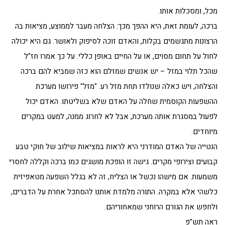
מכל, ומסכלות אותו.
ברכה, לעומת זאת, היא ההפך מכך: הצלחה מעבר לממוצע, מציאות בה
הרצונות מתגשמים בקלות, והאדם זוכה לסיפוק ולאושר. גם היא יכולה
לחול על תחום מסוים, או על החיים באופן כללי. על כך אמרו חז"ל
שהכל תלוי במזל – יש אנשים שמזלם הוא כזה שמביא להם ברכה
והצלחה, ויש כאלה שנולדו תחת מזל רע. "מזל" פירושו מערכת
ההשפעות הקוסמית שחלה על האדם שלא בשליטתו. האדם יכול
לפעול במסגרת אותה מערכת, אבל לא לחרוג ממנה, למעט במקרים
מיוחדים.
הנטייה של האדם המודרני היא לראות במציאות שילוב של חוקי טבע
קבועים וצירופי מקרים. גישה זו הופכת מושגים כמו ברכה וקללה לחסרי
משמעות. אם מישהו נכשל או הצליח, זה לא בגלל השפעה מטאפיזית
כלשהי אלא במקרה. התורה מלמדת אותנו להסתכל אחרת על הדברים,
ולחפש את הגורם הרוחני שמאחוריהם.
ראה תש"פ