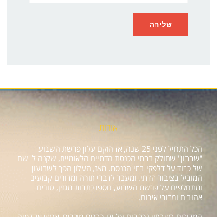
אודות
הכל התחיל לפני 25 שנה, אז הוקם עלון פרשת השבוע
"שבתון" שחולק בבתי הכנסת הדתיים הלאומיים, שקנה לו שם
של כבוד על דלפקי בתי הכנסת. מאז, העלון הפך לשבועון
המוביל בציבור הדתי, ומעבר לדברי תורה ומדורים קבועים
ומתחלפים על פרשת השבוע, נוספו כתבות מגזין, טורים
אהובים ומדורי אירוח.
המדורים בשבתון נכתבים על ידי רבנים מוכרים, אנשי אקדמיה