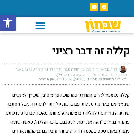
פתח סרגל
קללה זה דבר רציני
חזות גבריאל (ד"ר, ממייסדי 'מידה טובה' לחקר ההיגיון היהודי, מרצה באונ'
חיפה, ומקים תנועת 'ואהבת' - עושים טוב בישראל)
כ״א באב ה׳תש״פ (אוגוסט 11, 2020)
10:09 am
אין תגובות
קללה נשמעת לאדם המודרני כמו מושג פרימיטיבי, ששייך לאנשים
שמאמינים באמונות טפלות. עם ברכות קל יותר להסתדר. אבל מסתבר
שהתורה מתייחסת לקללות ברצינות לא פחותה מאשר לברכות. פרשתנו
פותחת במילים "ראה אנכי נותן לפניכם… ברכה וקללה", כאשר שתיהן
ניתנות באותו טקס במעמד הר גריזים והר עיבל. גם במקומות אחרים