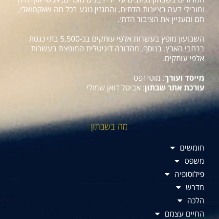
ומובילי דעה בציונות הדתית, והמגזין נוגע בכל מה שאקטואלי,
חם ומעניין את הציבור הדתי.
השבועון מופץ בעשרות אלפי עותקים בכ-5,500 בתי כנסת
ברחבי הארץ. בנוסף, מהדורה דיגיטלית המופצת בעשרות
אלפי עותקים.
מייסד ועורך
: מוטי זפט
עורכת אתר שבתון
: אביטל דואן שמולי
מה בשבתון
חומשים
משפט
פילוסופיה
מדרש
הלכה
החיים עצמם