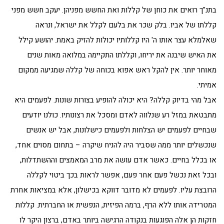
בתנ"ך רואים את כוחן של קללות ואת החשש מפניהן. יעקב חשש מפני
קללתו של אביו. בלק שכר את בלעם לקלל את ישראל, ונראה
שאלמלא עצר אותו ה' היו קללותיו יכולות להזיק באמת. יהושע קילל
את האיש שיבנה את יריחו, וקללתו התקיימה במלואה מאות שנים
מאוחר יותר. אין להקל ראש אפוא בכוחה של קללה שמגיעה ממקום
אמיתי.
אבל מהי בדיוק קללה? היא יכולה להופיע בצורות שונות. לפעמים היא
מתבטאת במזל רע שנלווה לאדם ומסכל את רצונותיו. כולנו יודעים
שבחיים לפעמים יש הצלחות ולפעמים כישלונות, אבל יש אנשים
שנכשלים יותר ממה שסביר היה להניח שיקרה – בתחום מסוים אחד,
או בכלל בחיים. כאשר אדם עושה את מרב המאמצים וההשתדלות,
ובכל זאת נכשל פעם אחר פעם, אפשר לראות בכך ביטוי לקללה
הרובצת עליו. לפעמים לא מדובר דווקא בכישלון, אלא במציאות אחרת
המטרידה אותו ללא הרף, ברמה הפיזית, הנפשית או החברתית. קללות
חזקות הן אלה הפוגעות בנקודה הרגישה ביותר באדם, ברצון היקר לו