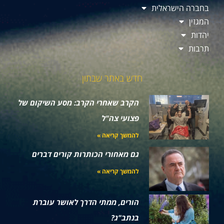
בחברה הישראלית
המגזין
יהדות
תרבות
חדש באתר שבתון
הקרב שאחרי הקרב: מסע השיקום של
פצועי צה"ל
להמשך קריאה »
גם מאחורי הכותרות קורים דברים
להמשך קריאה »
הורים, ממתי הדרך לאושר עוברת
בנתב"ג?