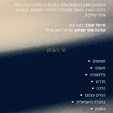
השבועון מופץ בעשרות אלפי עותקים בכ-5,500 בתי כנסת
ברחבי הארץ. בנוסף, מהדורה דיגיטלית המופצת בעשרות
אלפי עותקים.
מייסד ועורך
: מוטי זפט
עורכת אתר שבתון
: אביטל דואן שמולי
מה בשבתון
חומשים
משפט
פילוסופיה
מדרש
הלכה
החיים עצמם
בחברה הישראלית
המגזין