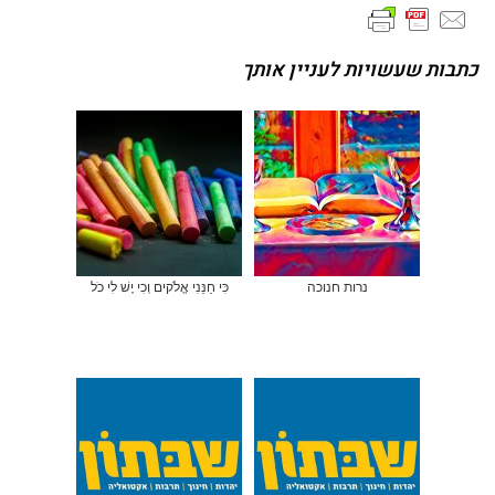
כתבות שעשויות לעניין אותך
נרות חנוכה
כִּי חַנַּנִי אֱלֹקים וְכִי יֶשׁ לִי כֹל