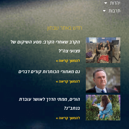
יהדות
תרבות
חדש באתר שבתון
הקרב שאחרי הקרב: מסע השיקום של
פצועי צה"ל
להמשך קריאה »
גם מאחורי הכותרות קורים דברים
להמשך קריאה »
הורים, ממתי הדרך לאושר עוברת
בנתב"ג?
להמשך קריאה »