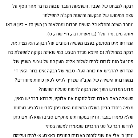
רבקה למבחנו של העבד. השתאות העבד נובעת מדבר אחר נוסף על
עצם המימוש של הבקשה והיענות הקב"ה לתפילתו:
"ותרד העינה ותמלא כל הנשים יורדות וממלאות מן העין וזו – כיון שראו
אותה מים, מיד עלו" (בראשית רבה, חיי שרה, ס).
המדרש אינו מסתפק בעצם מעשיה הטובים של רבקה. הוא מציג את
רבקה כמחוללת נס היוצא מגדר הטבע. כמי שאינה זקוקה להפעלת כח
פיזי על מנת לגרום למים לעלות אליה. מעין כח על טבעי. העניין של
המדרש להדגיש את כוחה העל- טבעי של רבקה אינו ברור. האין די
במעורבותו הישירה של הקב"ה שצריך לגייס לכאן כוחות מיוחדים?
מדוע המדרש הופך את רבקה לדמות פועלת ישועות?
השאלה האם האדם יכול לחקות את אלוקיו, ולברוא דבר יש מאין,
מצויה ביסוד הדיון בעולם הרעיונות האם ניתן לחדש ולהציע רעיונות
שלא נאמרו בעבר. הדיון במקורותינו מתקיים סביב השאלה אם ניתן
לחדש דבר על פני הדברים שנאמרו למשה בסיני:
"ויתן ה' אלי את שני לוחות האבנים כתובים באצבע א-להים ועליהם