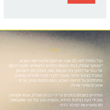
אודות
הכל התחיל לפני 25 שנה, אז הוקם עלון פרשת השבוע
"שבתון" שחולק בבתי הכנסת הדתיים הלאומיים, שקנה לו שם
של כבוד על דלפקי בתי הכנסת. מאז, העלון הפך לשבועון
המוביל בציבור הדתי, ומעבר לדברי תורה ומדורים קבועים
ומתחלפים על פרשת השבוע, נוספו כתבות מגזין, טורים
אהובים ומדורי אירוח.
המדורים בשבתון נכתבים על ידי רבנים מוכרים, אנשי אקדמיה
ומובילי דעה בציונות הדתית, והמגזין נוגע בכל מה שאקטואלי,
חם ומעניין את הציבור הדתי.