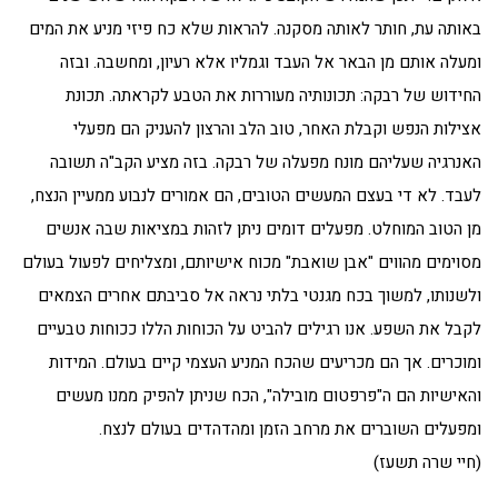
באותה עת, חותר לאותה מסקנה. להראות שלא כח פיזי מניע את המים
ומעלה אותם מן הבאר אל העבד וגמליו אלא רעיון, ומחשבה. ובזה
החידוש של רבקה: תכונותיה מעוררות את הטבע לקראתה. תכונת
אצילות הנפש וקבלת האחר, טוב הלב והרצון להעניק הם מפעלי
האנרגיה שעליהם מונח מפעלה של רבקה. בזה מציע הקב"ה תשובה
לעבד. לא די בעצם המעשים הטובים, הם אמורים לנבוע ממעיין הנצח,
מן הטוב המוחלט. מפעלים דומים ניתן לזהות במציאות שבה אנשים
מסוימים מהווים "אבן שואבת" מכוח אישיותם, ומצליחים לפעול בעולם
ולשנותו, למשוך בכח מגנטי בלתי נראה אל סביבתם אחרים הצמאים
לקבל את השפע. אנו רגילים להביט על הכוחות הללו ככוחות טבעיים
ומוכרים. אך הם מכריעים שהכח המניע העצמי קיים בעולם. המידות
והאישיות הם ה"פרפטום מובילה", הכח שניתן להפיק ממנו מעשים
ומפעלים השוברים את מרחב הזמן ומהדהדים בעולם לנצח.
(חיי שרה תשעז)