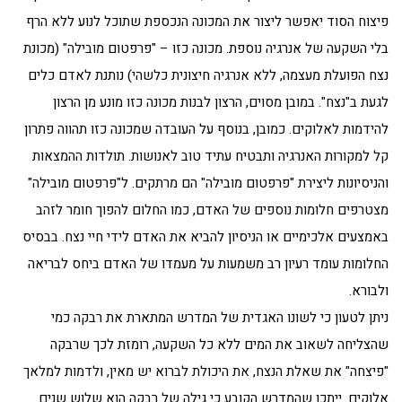
פיצוח הסוד יאפשר ליצור את המכונה הנכספת שתוכל לנוע ללא הרף
בלי השקעה של אנרגיה נוספת. מכונה כזו – "פרפטום מובילה" (מכונת
נצח הפועלת מעצמה, ללא אנרגיה חיצונית כלשהי) נותנת לאדם כלים
לגעת ב"נצח". במובן מסוים, הרצון לבנות מכונה כזו מונע מן הרצון
להידמות לאלוקים. כמובן, בנוסף על העובדה שמכונה כזו תהווה פתרון
קל למקורות האנרגיה ותבטיח עתיד טוב לאנושות. תולדות ההמצאות
והניסיונות ליצירת "פרפטום מובילה" הם מרתקים. ל"פרפטום מובילה"
מצטרפים חלומות נוספים של האדם, כמו החלום להפוך חומר לזהב
באמצעים אלכימיים או הניסיון להביא את האדם לידי חיי נצח. בבסיס
החלומות עומד רעיון רב משמעות על מעמדו של האדם ביחס לבריאה
ולבורא.
ניתן לטעון כי לשונו האגדית של המדרש המתארת את רבקה כמי
שהצליחה לשאוב את המים ללא כל השקעה, רומזת לכך שרבקה
"פיצחה" את שאלת הנצח, את היכולת לברוא יש מאין, ולדמות למלאך
אלוקים. ייתכן שהמדרש הקובע כי גילה של רבקה הוא שלוש שנים