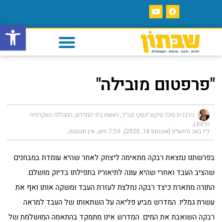
פתח סרגל
"פרפטום מובילה"
הרבנית מיכל טיקוצ'ינסקי (עו"ד, ראשת בתי המדרש, המכללה האקדמית
הרצוג)
כ״ו באב ה׳תש״פ (אוגוסט 16, 2020)
7:59 am
אין תגובות
בפרשתנו נמצאת רבקה מתאימה ליצחק לאחר שהיא עומדת במבחנים
שהציב העבד ואחרי שהיא עונה לתיאוריו בתפילתו בדיוק מושלם.
התורה מתארת כיצד רבקה נחלצת לעזרת העבד ומשקה אותו ואף את
עשרת גמליו. המדרש מביע פליאה על השתאותו של העבד למראה
רבקה השואבת את המים. המדרש אינו מתמקד בהתאמה המושלמת של