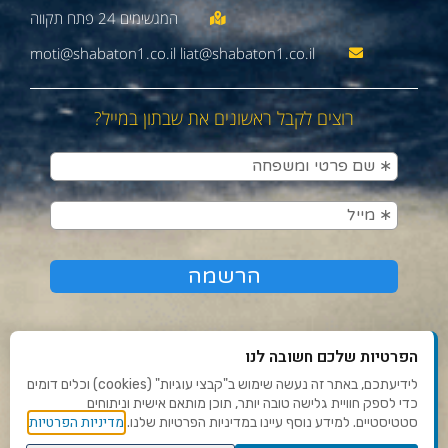
moti@shabaton1.co.il liat@shabaton1.co.il
רוצים לקבל ראשונים את שבתון במייל?
הפרטיות שלכם חשובה לנו
לידיעתכם, באתר זה נעשה שימוש ב"קבצי עוגיות" (cookies) וכלים דומים
כדי לספק חוויית גלישה טובה יותר, תוכן מותאם אישית וניתוחים
תנאי שימוש ומדיניות פרטיות
מדיניות הפרטיות
סטטיסטיים. למידע נוסף עיינו במדיניות הפרטיות שלנו.
פנו אלינו