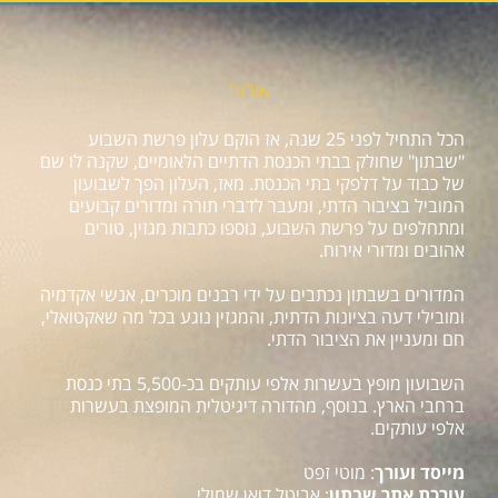
אודות
הכל התחיל לפני 25 שנה, אז הוקם עלון פרשת השבוע
"שבתון" שחולק בבתי הכנסת הדתיים הלאומיים, שקנה לו שם
של כבוד על דלפקי בתי הכנסת. מאז, העלון הפך לשבועון
המוביל בציבור הדתי, ומעבר לדברי תורה ומדורים קבועים
ומתחלפים על פרשת השבוע, נוספו כתבות מגזין, טורים
אהובים ומדורי אירוח.
המדורים בשבתון נכתבים על ידי רבנים מוכרים, אנשי אקדמיה
ומובילי דעה בציונות הדתית, והמגזין נוגע בכל מה שאקטואלי,
חם ומעניין את הציבור הדתי.
השבועון מופץ בעשרות אלפי עותקים בכ-5,500 בתי כנסת
ברחבי הארץ. בנוסף, מהדורה דיגיטלית המופצת בעשרות
אלפי עותקים.
מייסד ועורך
: מוטי זפט
עורכת אתר שבתון
: אביטל דואן שמולי