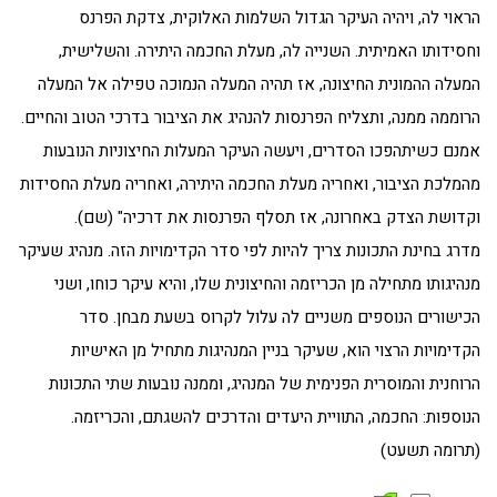
הראוי לה, ויהיה העיקר הגדול השלמות האלוקית, צדקת הפרנס
וחסידותו האמיתית. השנייה לה, מעלת החכמה היתירה. והשלישית,
המעלה ההמונית החיצונה, אז תהיה המעלה הנמוכה טפילה אל המעלה
הרוממה ממנה, ותצליח הפרנסות להנהיג את הציבור בדרכי הטוב והחיים.
אמנם כשיתהפכו הסדרים, ויעשה העיקר המעלות החיצוניות הנובעות
מהמלכת הציבור, ואחריה מעלת החכמה היתירה, ואחריה מעלת החסידות
וקדושת הצדק באחרונה, אז תסלף הפרנסות את דרכיה" (שם).
מדרג בחינת התכונות צריך להיות לפי סדר הקדימויות הזה. מנהיג שעיקר
מנהיגותו מתחילה מן הכריזמה והחיצונית שלו, והיא עיקר כוחו, ושני
הכישורים הנוספים משניים לה עלול לקרוס בשעת מבחן. סדר
הקדימויות הרצוי הוא, שעיקר בניין המנהיגות מתחיל מן האישיות
הרוחנית והמוסרית הפנימית של המנהיג, וממנה נובעות שתי התכונות
הנוספות: החכמה, התוויית היעדים והדרכים להשגתם, והכריזמה.
(תרומה תשעט)