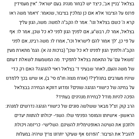
בצלאל 'בניין אב', כיצד יש לבחור מנהיג בעם ישראל: "אין מעמידין
פרנס על הציבור אלא אם כן נמלכין בציבור, שנאמר: 'ויאמר משה ראו
קרא ה' כשם בצלאל וגו". אמר לו הקב"ה למשה: משה, הגון עליך
בצלאל, אמר לו, רבש"ע, אם לפניך הגון לפני לא כל שכן, אמר לו: אף
על פי כן, 'לך אמור להם לישראל וכו", אמרו לו: משה רבינו, אם לפני
הקב"ה ולפניך הגון לפנינו לא כל שכן" (ברכות נה א). הגמ' מתארת מעין
'משאל עם' על התאמת בצלאל לתפקיד. מה המשמעות לשאלת דעתם
של משה והעם, לאחר שבעיני ד' בצלאל ראוי להנהגה? האם רק כדי
שיהיו מעורבים בתהליך?! (אורח מצוה חו"מ סי' ב), או שיש בכך ללמדנו
על בחינה של כישורי הנהגה שונים? ומדוע דווקא הבחירה בבצלאל
הפכה להיות מודל לבחירת מנהיגים בעתיד?
הרב קוק זצ"ל מבאר ששלשה סוגים של כישורי הנהגה נדרשים למנהיג:
הראשון- אישיותו והמוסר הפנימי שלו. השני- יכולתו להתוות יעדים
ולתכנן את השיטה האופטימלית להשיגם. השלישי- כריזמה ויכולת
להוביל את הציבור: "הפרנס אף שעיקר יתרונו צריך שיהיה במעלות