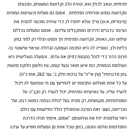
פנימיות, שאב לכולן הוא, טהרת הלב וקדושת המעשים, הנובעים
מקדושת הנפש ומדותיה הפנימיות… אמנם גם מעלות וכשרונות המוניות
(ציבוריות, א.ש) צריך שלא יחסרו לו, כדי שיהיה מוכשר להנהיג את
הציבור בדברים ודרכים המתקבלים עליהם… אמנם המעלות בכללם
שלוש הנה, האחת, הקדושה הפנימית וזך הנפש הגלוי רק לפני בוחן
כליות ולב. השנייה לה היא החכמה העמוקה הגדולה שראוי שיעוטר בה
פרנס הדור כדי לנהל בתבונת כפים את עדתו… והמעלה השלישית היא
השלמות ההמונית, כמו איש תואר ובעל קומה, צח הלשון הלוקח נפשות
בחן מדברותיו" (עין אי"ה" על ברכות חלק ב', עמ' 262, אות כ"ח).
על כל אחת משלוש התכונות יש להתייעץ עם מי שנחשף לה ויכול
להעיד עליה. על האישיות הפנימית, יכול להעיד רק הקב"ה. על
המנהיגותיות, מקצועיות, רק מנהיג בעל יכולת הבחנה כמשה רבנו, ועל
הכריזמה, העם. זאת הסיבה שהתהליך כולל התייעצות עם כולם.
ראוי שלמנהיג יהיו את שלושתם: "אמנם, אימתי תהיה הדרכת
התפרנסות שלמה והגונה, בזמן שכל אחת מן המעלות תופיע על ערכה