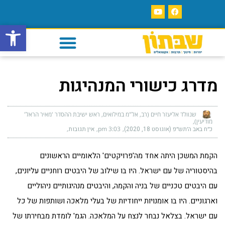
פתח סרגל
מדרג כישורי המנהיגות
שנוולד אליעזר חיים (רב, אל"מ במילואים, ראש ישיבת ההסדר 'מאיר הראל'
מודיעין)
כ״ח באב ה׳תש״פ (אוגוסט 18, 2020)
3:03 pm
אין תגובות
הקמת המשכן היתה אחד מה'פרויקטים' הלאומיים הראשונים
בהיסטוריה של עם ישראל. היו בו שילוב של היבטים רוחניים עליונים,
עם היבטים טכניים של בניה והקמה, והיבטים מנהיגותיים ניהוליים
וארגוניים. היו בו אומנויות ייחודיות של בעלי מלאכה ושותפות של כל
עם ישראל. בצלאל נבחר לנצח על המלאכה. הגמ' לומדת מבחירתו של