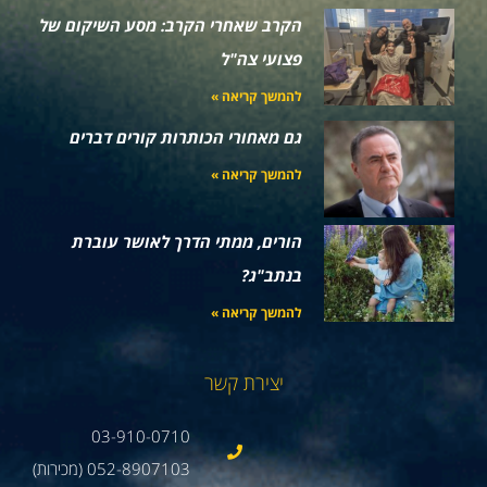
הקרב שאחרי הקרב: מסע השיקום של
פצועי צה"ל
להמשך קריאה »
גם מאחורי הכותרות קורים דברים
להמשך קריאה »
הורים, ממתי הדרך לאושר עוברת
בנתב"ג?
להמשך קריאה »
יצירת קשר
03-910-0710
052-8907103 (מכירות)