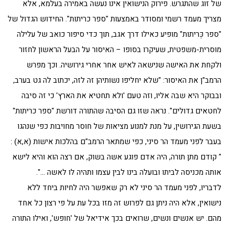
של זוג שהתגרש. פירוק הנישואין אינו נעשה באמירה בעלמא, אלא
מצריך מעמד רשמי ומסודר באמצעות "ספר כריתות". החידוש הגדול של
"ספר כְּריתות" מופיע כאילו דרך אגב, תוך כדי סיפור כואב של עלילה
מוסרית-משפטית, שעיקרו בסופו – האיסור על הבעל הראשון לחזור
ולקחת את האישה שנישאה לאיש אחר אחרי גירושיה. וכך מפרש
הרמב"ן את האיסור: "שלא יחליפו נשותיהן זה לזה, יכתוב לה גט בערב,
ובבוקר היא שבה אליו, וזה טעם 'ולא תחטיא את הארץ' כי זה סיבה
לחטאים גדולים". נראה שזו גם הסיבה שהתורה דורשת "ספר כריתות"
בשעת הגירושין, על מנת למנוע מציאות של חוסר מחויבות כפי שנהגו
בעבר לפני מעמד הר סיני, כפי שמתאר הרמב"ם בהלכות אישות (א,א) :
" קודם מתן תורה, היה אדם פוגע אשה בשוק, אם רצה הוא והיא לישא
אותה מכניסה לביתו ובועלה בינו לבין עצמו ותהיה לו לאשה …".
לדבריו, לפני מעמד הר סיני לא רק שאפשר היה לחיות ביחד ללא
נישואין, אלא היה ניתן גם לפרוש זה מזו בכל עת על פי רצון כל אחד
מהם. יש אנשים ונשים, שרואים בכך אידיאל של 'חופש', ואילו התורה