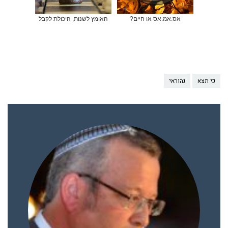
אס.אמ.אס או חיים?
האומץ לשנות, היכולת לקבל
כי תצא
נהוראי