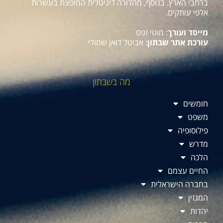
ברחבי הארץ. בנוסף, מהדורה דיגיטלית המופצת בעשרות
אלפי עותקים.
מייסד ועורך
: מוטי זפט
עורכת אתר שבתון
: אביטל דואן שמולי
מה בשבתון
חומשים
משפט
פילוסופיה
מדרש
הלכה
החיים עצמם
בחברה הישראלית
המגזין
יהדות