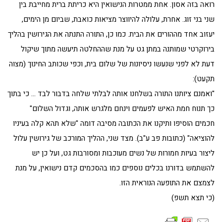
רואה בזה אסון. אחת ממטרות הנישואין היא כריתת ברית מחייבת בין
שני בני זוג. אחרת, עלולה להיווצר מציאות כואבת, שביום מן הימים,
יעזוב אחד מההורים את הבית. כמו כן, התורה התנתה את הגירושין בהליך
בירוקרטי שמותנה במתן גט על מנת שההחלטה תיעשה מתוך שיקול
דעת לא לפני שנעשו ניסיונות של שלום בית, וכפי שכותב החינוך (מצוה
תקעט):
"ואמנם ציותנו התורה בשלחנו אותה לבלתי שלחה בדבור לבד … כי בתוך
כך תנוח חמת האיש לפעמים וינחם מלגרש אותה, וגדול השלום"
חכמים הוסיפו ותיקנו את הכתובה מסיבה דומה "שלא תהא קלה בעיניו
להוציאה" (כתובות פב ע"ב). מצד שני, ההליך המורכב של גירושין עלול
ליצור בעיות חמורות של נשים מעוכבות ומסורבות גט, ועל כן יש
להשתמש בדורנו בכלים נוספים כמו בהסכמים קדם נישואין, על מנת
לצמצם את התופעה הנוראית הזו.
(כי תצא תשפ)