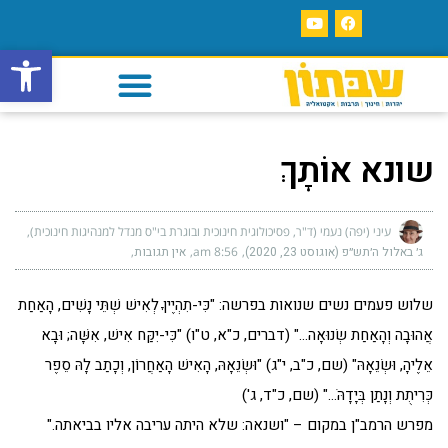
פתח סרגל
שונא אוֹתָךְ
עיני (יפה) נעמי (ד"ר, פסיכולוגית חינוכית ובוגרת בי"ס מנדל למנהיגות חינוכית)
ג׳ באלול ה׳תש״פ (אוגוסט 23, 2020)
8:56 am
אין תגובות
שלוש פעמים נשים שנואות בפרשה: "כִּי-תִהְיֶיןָ לְאִישׁ שְׁתֵּי נָשִׁים, הָאַחַת
אֲהוּבָה וְהָאַחַת שְׂנוּאָה…" (דברים, כ"א, ט"ו) "כִּי-יִקַּח אִישׁ, אִשָּׁה; וּבָא
אֵלֶיהָ, וּשְׂנֵאָהּ" (שם, כ"ב, י"ג) "וּשְׂנֵאָהּ, הָאִישׁ הָאַחֲרוֹן, וְכָתַב לָהּ סֵפֶר
כְּרִיתֻת וְנָתַן בְּיָדָהֹּ…" (שם, כ"ד, ג')
מפרש הרמב"ן במקום – "ושנאה: שלא היתה עריבה אליו בביאתה."