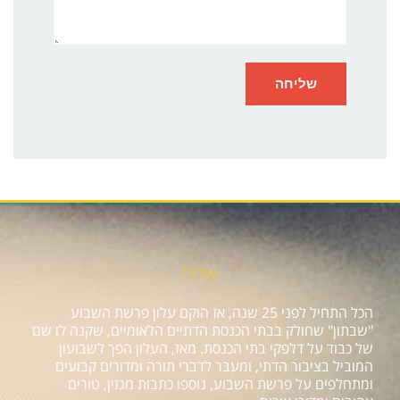
אודות
הכל התחיל לפני 25 שנה, אז הוקם עלון פרשת השבוע
"שבתון" שחולק בבתי הכנסת הדתיים הלאומיים, שקנה לו שם
של כבוד על דלפקי בתי הכנסת. מאז, העלון הפך לשבועון
המוביל בציבור הדתי, ומעבר לדברי תורה ומדורים קבועים
ומתחלפים על פרשת השבוע, נוספו כתבות מגזין, טורים