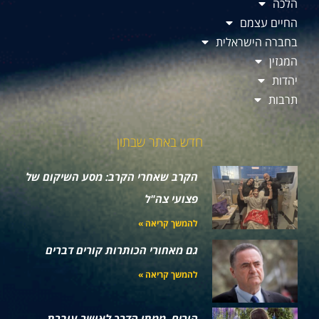
הלכה
החיים עצמם
בחברה הישראלית
המגזין
יהדות
תרבות
חדש באתר שבתון
הקרב שאחרי הקרב: מסע השיקום של
פצועי צה"ל
להמשך קריאה »
גם מאחורי הכותרות קורים דברים
להמשך קריאה »
הורים, ממתי הדרך לאושר עוברת