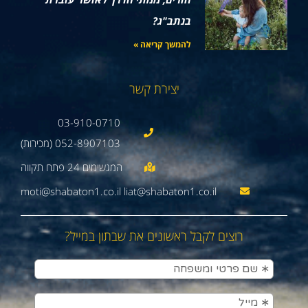
בנתב"ג?
להמשך קריאה »
יצירת קשר
03-910-0710
052-8907103 (מכירות)
moti@shabaton1.co.il liat@shabaton1.co.il
רוצים לקבל ראשונים את שבתון במייל?