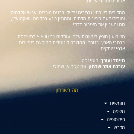
אהובים ומדורי אירוח.
המדורים בשבתון נכתבים על ידי רבנים מוכרים, אנשי אקדמיה
ומובילי דעה בציונות הדתית, והמגזין נוגע בכל מה שאקטואלי,
חם ומעניין את הציבור הדתי.
השבועון מופץ בעשרות אלפי עותקים בכ-5,500 בתי כנסת
ברחבי הארץ. בנוסף, מהדורה דיגיטלית המופצת בעשרות
אלפי עותקים.
מייסד ועורך
: מוטי זפט
עורכת אתר שבתון
: אביטל דואן שמולי
מה בשבתון
חומשים
משפט
פילוסופיה
מדרש