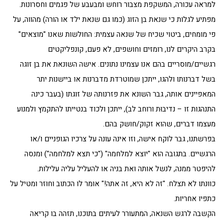
למראה עכורה, המשקפת מצבור רוחש ומבעבע של פגמים וחסרונות.
מפתיע לגלות כי שנאת בן הזוג (כמו גם שנאת ילד או הורה) מהווה, על
פי מומחים, ביטוי שכיח של שנאה עצמית: החולשות שאנו "מוצאים"
בקרב היקרים לנו, רומזים וחושפים, לא פעם, קונפליקטים
רגשיים/מוסריים בהם אנו עצמינו נתונים. אישה השונאת את בן זוגה
בשל דברנותו ולהגו, ייתכן שמוטרדת מדברנות או ביישנות יתר
המאפיינים אותה, גבר השונא את פזרנותה של זוגתו (בעבר כינה
התנהגות זו – נדיבוּת ורוחב לב), ייתכן ולכוד בנטייתו להתקמץ ולמנוע
מעצמו דברים, שהוא זקוק/חושק בהם.
בפרשתנו, גבר לוקח אישה, וזו אינה עונה על צרכיו הגופניים ו/או
הרגשיים. בתגובה הוא "יוצא למלחמה" ("כי תצא למלחמה") ומנסה
להיפטר ממנה, לנשל אותה ואת בניה או להעליל עליה עלילות.
כוונתו לא תצלח. "זה לא היא, זה אתה!" אומר לו הכתוב וחוזר ומטיל על
כתפיו אחריות.
הקשבה לרגש השנאה, המתעורר לעיתים בתוכנו, תזהה בו קריאה