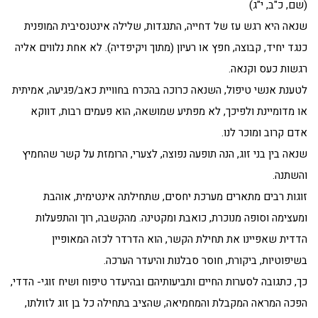
(שם, כ"ב, י"ג)
שנאה היא רגש עז של דחייה, התנגדות, שלילה אינטנסיבית המופנית
כנגד יחיד, קבוצה, חפץ או רעיון (מתוך ויקיפדיה). לא אחת נלווים אליה
רגשות כעס וקנאה.
לטענת אנשי טיפול, השנאה כרוכה בהכרח בחוויית כאב/פגיעה, אמיתית
או מדומיינת ולפיכך, לא מפתיע שמושאה, הוא פעמים רבות, דווקא
אדם קרוב ומוכר לנו.
שנאה בין בני זוג, הנה תופעה נפוצה, לצערי, הרומזת על קשר שהחמיץ
והשתנה.
זוגות רבים מתארים מערכת יחסים, שתחילתה אינטימית, אוהבת
ומעצימה וסופה מנוכרת, כואבת ומקטינה. מהקשבה, רוך והתפעלות
הדדית שאפיינו את תחילת הקשר, הוא הדרדר לכזה המאופיין
בשיפוטיות, ביקורת, חוסר סבלנות והיעדר הערכה.
כך, כתגובה לסערות החיים ותביעותיהם ובהיעדר טיפוח ושיח זוגי- הדדי,
הפכה המראה המקבלת והמחמיאה, שהציב בתחילה כל בן זוג לזולתו,